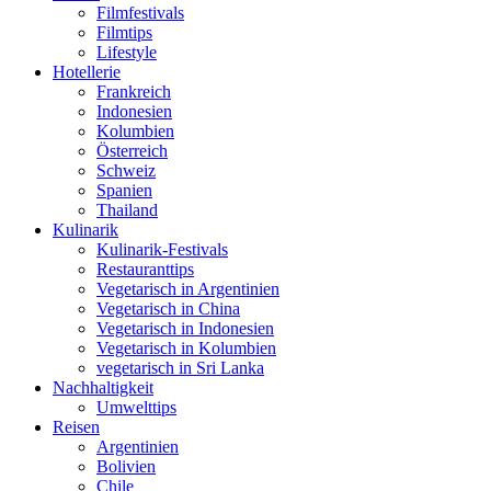
Filmfestivals
Filmtips
Lifestyle
Hotellerie
Frankreich
Indonesien
Kolumbien
Österreich
Schweiz
Spanien
Thailand
Kulinarik
Kulinarik-Festivals
Restauranttips
Vegetarisch in Argentinien
Vegetarisch in China
Vegetarisch in Indonesien
Vegetarisch in Kolumbien
vegetarisch in Sri Lanka
Nachhaltigkeit
Umwelttips
Reisen
Argentinien
Bolivien
Chile