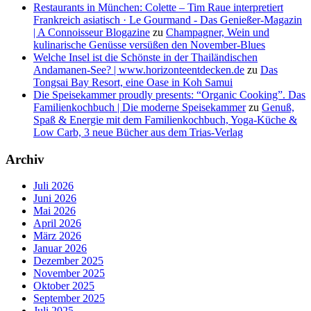
Restaurants in München: Colette – Tim Raue interpretiert
Frankreich asiatisch · Le Gourmand - Das Genießer-Magazin
| A Connoisseur Blogazine
zu
Champagner, Wein und
kulinarische Genüsse versüßen den November-Blues
Welche Insel ist die Schönste in der Thailändischen
Andamanen-See? | www.horizonteentdecken.de
zu
Das
Tongsai Bay Resort, eine Oase in Koh Samui
Die Speisekammer proudly presents: “Organic Cooking”. Das
Familienkochbuch | Die moderne Speisekammer
zu
Genuß,
Spaß & Energie mit dem Familienkochbuch, Yoga-Küche &
Low Carb, 3 neue Bücher aus dem Trias-Verlag
Archiv
Juli 2026
Juni 2026
Mai 2026
April 2026
März 2026
Januar 2026
Dezember 2025
November 2025
Oktober 2025
September 2025
Juli 2025