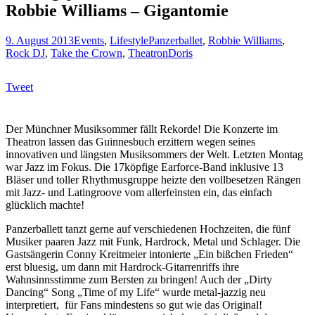
Robbie Williams – Gigantomie
9. August 2013
Events
,
Lifestyle
Panzerballet
,
Robbie Williams
,
Rock DJ
,
Take the Crown
,
Theatron
Doris
Tweet
Der Münchner Musiksommer fällt Rekorde! Die Konzerte im
Theatron lassen das Guinnesbuch erzittern wegen seines
innovativen und längsten Musiksommers der Welt. Letzten Montag
war Jazz im Fokus. Die 17köpfige Earforce-Band inklusive 13
Bläser und toller Rhythmusgruppe heizte den vollbesetzen Rängen
mit Jazz- und Latingroove vom allerfeinsten ein, das einfach
glücklich machte!
Panzerballett tanzt gerne auf verschiedenen Hochzeiten, die fünf
Musiker paaren Jazz mit Funk, Hardrock, Metal und Schlager. Die
Gastsängerin Conny Kreitmeier intonierte „Ein bißchen Frieden“
erst bluesig, um dann mit Hardrock-Gitarrenriffs ihre
Wahnsinnsstimme zum Bersten zu bringen! Auch der „Dirty
Dancing“ Song „Time of my Life“ wurde metal-jazzig neu
interpretiert, für Fans mindestens so gut wie das Original!