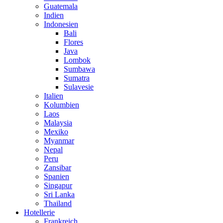
Guatemala
Indien
Indonesien
Bali
Flores
Java
Lombok
Sumbawa
Sumatra
Sulavesie
Italien
Kolumbien
Laos
Malaysia
Mexiko
Myanmar
Nepal
Peru
Zansibar
Spanien
Singapur
Sri Lanka
Thailand
Hotellerie
Frankreich