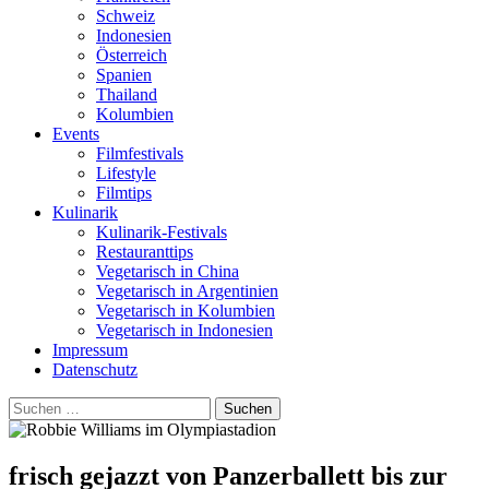
Schweiz
Indonesien
Österreich
Spanien
Thailand
Kolumbien
Events
Filmfestivals
Lifestyle
Filmtips
Kulinarik
Kulinarik-Festivals
Restauranttips
Vegetarisch in China
Vegetarisch in Argentinien
Vegetarisch in Kolumbien
Vegetarisch in Indonesien
Impressum
Datenschutz
Suchen
nach:
frisch gejazzt von Panzerballett bis zur