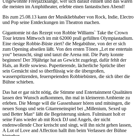
Ungewohnte Freejazzklänge, wer sich darauf einließ und das waren
die meisten im Amphitheater, erlebte einen fantastischen Abend!
Bis zum 25.08.13 kann der Musikliebhaber von Rock, Indie, Electro
und Pop seine Entdeckungen im Theatron machen.
Gigantomie ist das Rezept von Robbie Williams` Take the Crown
Tour letzten Mittwoch im mit 62000 prall gefüllten Olympiastadium.
Eine riesige Robbie-Büste ziert? die Megabühne, von der er sich
zum Opening abseilen läßt. Von den ersten Tönen „Let me entertain
you“ berauscht, singt und tanzt die Arena mit. Die Party konnte
beginnen! Der 39jährige hat an Gewicht zugelegt, dafür fehlt der
Hals, an Reife sowieso. Pupertierende, lächerliche Sprüche über
sein Gemächt sind so überflüssig wie die übergroßen,
wasserspritzenden, feuerspeienden Robbiebüsten, die sich über die
Bühne schieben.
Das hat er gar nicht nötig, die Stimme und Entertainment Qualitäten
lassen den Wunsch aufkommen, ihn mal in kleinerem Ambiente zu
erleben. Die Menge will die Gassenhauer hören und mitsingen, die
neuen Songs und sein Gitarreneinspiel bei „Millenium, Sexed up
und Better Man“ läßt die Begeisterung sinken. Fulminant holt er
seine Fans wieder ab mit Rock DJ und Angels, der nicht
endenwollende Chor kreischt und singt, will ihn nicht gehen lassen,
A Lot of Love and Affection hallt ihm beim Verlassen der Bühne
hinterher…