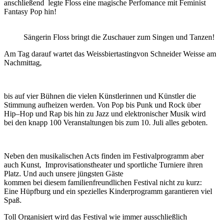
anschließend legte Floss eine magische Perfomance mit Feminist
Fantasy Pop hin!
Sängerin Floss bringt die Zuschauer zum Singen und Tanzen!
Am Tag darauf wartet das Weissbiertastingvon Schneider Weisse am
Nachmittag,
bis auf
vier Bühnen
die
vielen
Künstlerinnen und
Künstle
r
die
Stimmung
aufheizen werden. Von Pop
bis
Punk
und
Rock
über
Hip
–
Hop
und Rap
bis hin zu
Jazz und
e
lektronischer Musik wird
bei den
knapp
100 Veranstaltungen bis zum 10. Juli alles geboten.
N
eben den
musikalisch
en Acts
finden im
Festivalprogramm
aber
auch Kunst,
Improvisationstheater
und sportliche Turnier
e
ihren
Platz.
Und auch unsere jüngsten Gäste
kommen bei diesem familienfreundlichen
Festival
nicht zu kurz:
Eine Hüpfburg und ein spezielles
Kinderprogramm
garantieren viel
Spaß.
Toll Organisiert wird das Festival
wie
immer
ausschließlich