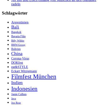
radeln
Schlagwörter
Argentinien
Bali
Bangkok
Bavaria Film
Billy Wilder
BMW-Group
Bolivien
China
Corona-Virus
DOKfest
eat&STYLE
Eckart Witzigmann
Filmfest München
Indien
Indonesien
Jamie Cullum
Java
Jon Rose