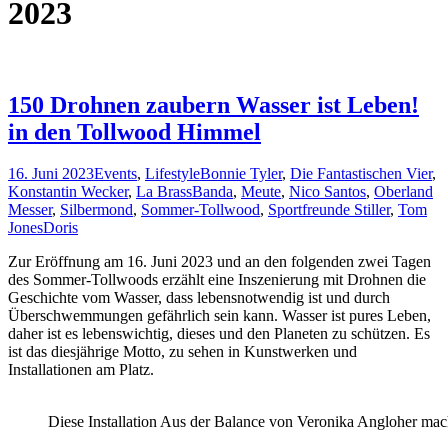
2023
150 Drohnen zaubern Wasser ist Leben!
in den Tollwood Himmel
16. Juni 2023
Events
,
Lifestyle
Bonnie Tyler
,
Die Fantastischen Vier
,
Konstantin Wecker
,
La BrassBanda
,
Meute
,
Nico Santos
,
Oberland
Messer
,
Silbermond
,
Sommer-Tollwood
,
Sportfreunde Stiller
,
Tom
Jones
Doris
Zur Eröffnung am 16. Juni 2023 und an den folgenden zwei Tagen
des Sommer-Tollwoods erzählt eine Inszenierung mit Drohnen die
Geschichte vom Wasser, dass lebensnotwendig ist und durch
Überschwemmungen gefährlich sein kann. Wasser ist pures Leben,
daher ist es lebenswichtig, dieses und den Planeten zu schützen. Es
ist das diesjährige Motto, zu sehen in Kunstwerken und
Installationen am Platz.
Diese Installation Aus der Balance von Veronika Angloher m