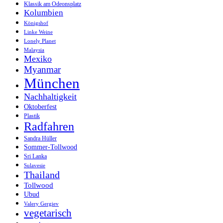
Klassik am Odeonsplatz
Kolumbien
Königshof
Linke Weine
Lonely Planet
Malaysia
Mexiko
Myanmar
München
Nachhaltigkeit
Oktoberfest
Plastik
Radfahren
Sandra Hüller
Sommer-Tollwood
Sri Lanka
Sulavesie
Thailand
Tollwood
Ubud
Valery Gergiev
vegetarisch