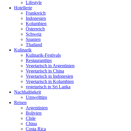
Lifestyle
Hotellerie
Frankreich
Indonesien
Kolumbien
Österreich
Schweiz
Spanien
Thailand
Kulinarik
Kulinarik-Festivals
Restauranttips
Vegetarisch in Argentinien
Vegetarisch in China
Vegetarisch in Indonesien
Vegetarisch in Kolumbien
vegetarisch in Sri Lanka
Nachhaltigkeit
Umwelttips
Reisen
Argentinien
Bolivien
Chile
China
Costa Rica