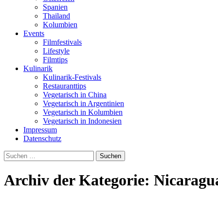
Spanien
Thailand
Kolumbien
Events
Filmfestivals
Lifestyle
Filmtips
Kulinarik
Kulinarik-Festivals
Restauranttips
Vegetarisch in China
Vegetarisch in Argentinien
Vegetarisch in Kolumbien
Vegetarisch in Indonesien
Impressum
Datenschutz
Suchen
nach:
Archiv der Kategorie: Nicaragu