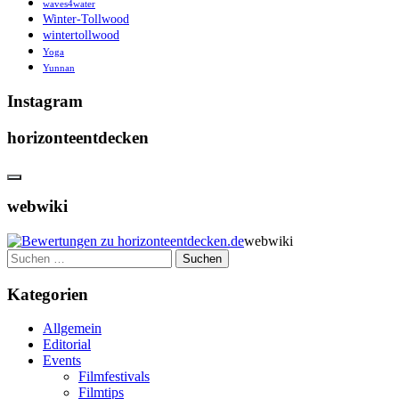
waves4water
Winter-Tollwood
wintertollwood
Yoga
Yunnan
Instagram
horizonteentdecken
webwiki
webwiki
Suchen
nach:
Kategorien
Allgemein
Editorial
Events
Filmfestivals
Filmtips