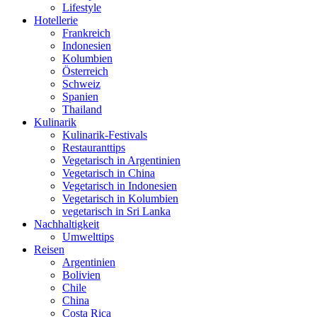
Lifestyle
Hotellerie
Frankreich
Indonesien
Kolumbien
Österreich
Schweiz
Spanien
Thailand
Kulinarik
Kulinarik-Festivals
Restauranttips
Vegetarisch in Argentinien
Vegetarisch in China
Vegetarisch in Indonesien
Vegetarisch in Kolumbien
vegetarisch in Sri Lanka
Nachhaltigkeit
Umwelttips
Reisen
Argentinien
Bolivien
Chile
China
Costa Rica