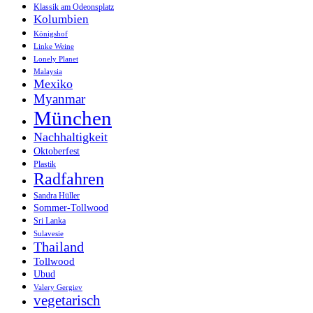
Klassik am Odeonsplatz
Kolumbien
Königshof
Linke Weine
Lonely Planet
Malaysia
Mexiko
Myanmar
München
Nachhaltigkeit
Oktoberfest
Plastik
Radfahren
Sandra Hüller
Sommer-Tollwood
Sri Lanka
Sulavesie
Thailand
Tollwood
Ubud
Valery Gergiev
vegetarisch