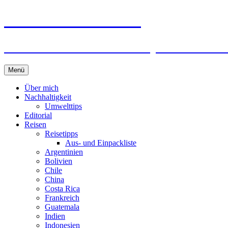
horizonteentdecken
Geschichten und Geheim-Tips über Nachhal
Springe
Menü
zum
Inhalt
Über mich
Nachhaltigkeit
Umwelttips
Editorial
Reisen
Reisetipps
Aus- und Einpackliste
Argentinien
Bolivien
Chile
China
Costa Rica
Frankreich
Guatemala
Indien
Indonesien