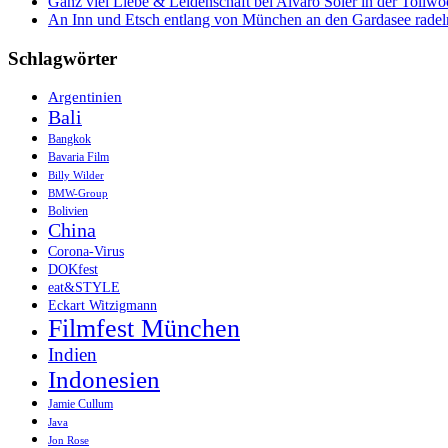
Ganz viel Liebe & Leidenschaft bei Alvaro Soler in der Tollw
An Inn und Etsch entlang von München an den Gardasee radel
Schlagwörter
Argentinien
Bali
Bangkok
Bavaria Film
Billy Wilder
BMW-Group
Bolivien
China
Corona-Virus
DOKfest
eat&STYLE
Eckart Witzigmann
Filmfest München
Indien
Indonesien
Jamie Cullum
Java
Jon Rose