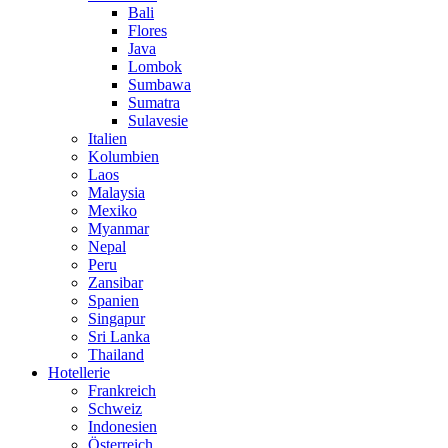
Bali
Flores
Java
Lombok
Sumbawa
Sumatra
Sulavesie
Italien
Kolumbien
Laos
Malaysia
Mexiko
Myanmar
Nepal
Peru
Zansibar
Spanien
Singapur
Sri Lanka
Thailand
Hotellerie
Frankreich
Schweiz
Indonesien
Österreich