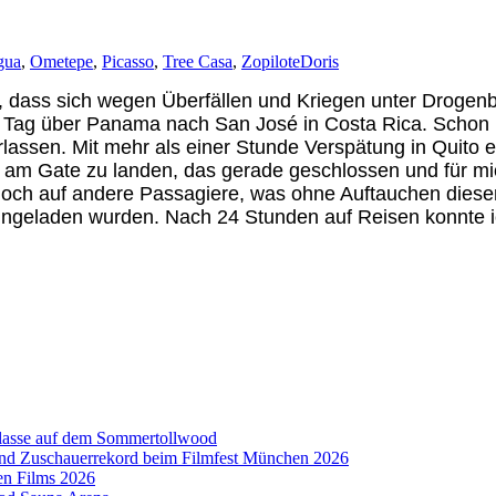
gua
,
Ometepe
,
Picasso
,
Tree Casa
,
Zopilote
Doris
4, dass sich wegen Überfällen und Kriegen unter Dro
 Tag über Panama nach San José in Costa Rica. Schon in
assen. Mit mehr als einer Stunde Verspätung in Quito ei
am Gate zu landen, das gerade geschlossen und für mic
noch auf andere Passagiere, was ohne Auftauchen diese
ingeladen wurden. Nach 24 Stunden auf Reisen konnte ich
aklasse auf dem Sommertollwood
 und Zuschauerrekord beim Filmfest München 2026
en Films 2026