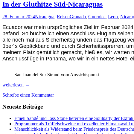
In der Gluthitze Süd-Nicaraguas
28. Februar 2024
Nicaragua
,
Reisen
Granada
,
Guernica
,
Leon
,
Nicara
Ecuador war mein ursprüngliches Ziel im Februar 202
befand. So buchte ich einen Anschluss-Flug am selben
alle noch mal aus Sicherheitsgründen das Flugzeug verl
über´s Gepäckband und durch Sicherheitssprerren, um 
meinem Platz gemütlich gemacht, hieß es, wir warten 
Anschlussflüge in Panama, wo wir in ein nettes Hotel e
San Juan del Sur Strand vom Aussichtspunkt
In
weiterlesen
→
der
Schreibe einen Kommentar
Gluthitze
Süd-
Neueste Beiträge
Nicaraguas
Emeli Sandé und Joss Stone lieferten eine Soulparty der Extr
Programmer als Trüffelschweine mit exzellenter Filmauswahl
Menschlichkeit als Widerstand beim Friedenspreis des Deutsch