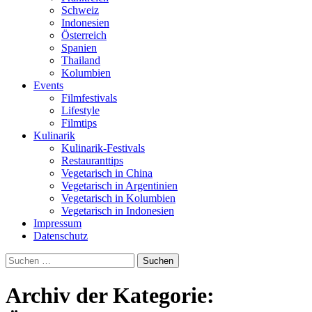
Schweiz
Indonesien
Österreich
Spanien
Thailand
Kolumbien
Events
Filmfestivals
Lifestyle
Filmtips
Kulinarik
Kulinarik-Festivals
Restauranttips
Vegetarisch in China
Vegetarisch in Argentinien
Vegetarisch in Kolumbien
Vegetarisch in Indonesien
Impressum
Datenschutz
Suchen
nach:
Archiv der Kategorie: