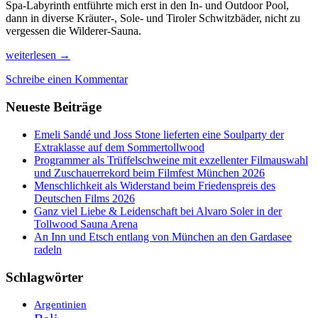
Spa-Labyrinth entführte mich erst in den In- und Outdoor Pool,
dann in diverse Kräuter-, Sole- und Tiroler Schwitzbäder, nicht zu
vergessen die Wilderer-Sauna.
Erholung
weiterlesen
→
pur
Schreibe einen Kommentar
bei
jedem
Neueste Beiträge
Wetter:
Im
Jagdhof
Emeli Sandé und Joss Stone lieferten eine Soulparty der
in
Extraklasse auf dem Sommertollwood
Tirol
Programmer als Trüffelschweine mit exzellenter Filmauswahl
und Zuschauerrekord beim Filmfest München 2026
Menschlichkeit als Widerstand beim Friedenspreis des
Deutschen Films 2026
Ganz viel Liebe & Leidenschaft bei Alvaro Soler in der
Tollwood Sauna Arena
An Inn und Etsch entlang von München an den Gardasee
radeln
Schlagwörter
Argentinien