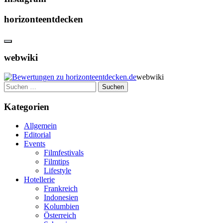
horizonteentdecken
webwiki
webwiki
Suchen
nach:
Kategorien
Allgemein
Editorial
Events
Filmfestivals
Filmtips
Lifestyle
Hotellerie
Frankreich
Indonesien
Kolumbien
Österreich