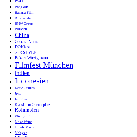
Bali
Bangkok
Bavaria Film
Billy Wilder
BMW-Group
Bolivien
China
Corona-Virus
DOKfest
eat&STYLE
Eckart Witzigmann
Filmfest München
Indien
Indonesien
Jamie Cullum
Java
Jon Rose
Klassik am Odeonsplatz
Kolumbien
Königshof
Linke Weine
Lonely Planet
Malaysia