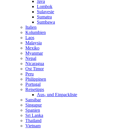
Java
Lombok
Sulavesie
Sumatra
Sumbawa
Italien
Kolumbien
Laos
Malaysia
Mexiko
Myanmar
Nepal
Nicaragua
Ost Timor
Peru
Philippinen
Portugal
Reisetipps
Aus- und Einpackliste
Sansibar
Singapur
Spanien
Sri Lanka
Thailand
Vietnam