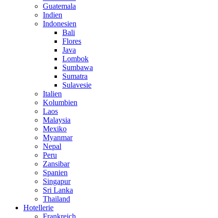
Guatemala
Indien
Indonesien
Bali
Flores
Java
Lombok
Sumbawa
Sumatra
Sulavesie
Italien
Kolumbien
Laos
Malaysia
Mexiko
Myanmar
Nepal
Peru
Zansibar
Spanien
Singapur
Sri Lanka
Thailand
Hotellerie
Frankreich