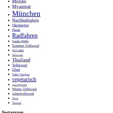
Mexiko
Myanmar
München
Nachhaltigkeit
Oktoberfest
Plastik
Radfahren
Sandra Hüller
Sommer-Tollwood
Sri Lanka
Sulavesie
Thailand
Tollwood
Ubud
Valery Gergiev
vegetarisch
waves4water
Winter-Tollwood
wintertollwood
Yoga
Yunnan
Instagram