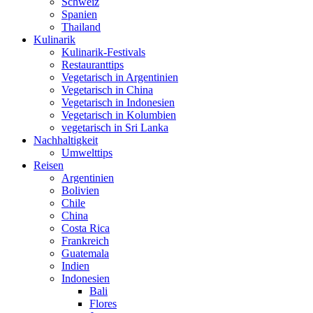
Schweiz
Spanien
Thailand
Kulinarik
Kulinarik-Festivals
Restauranttips
Vegetarisch in Argentinien
Vegetarisch in China
Vegetarisch in Indonesien
Vegetarisch in Kolumbien
vegetarisch in Sri Lanka
Nachhaltigkeit
Umwelttips
Reisen
Argentinien
Bolivien
Chile
China
Costa Rica
Frankreich
Guatemala
Indien
Indonesien
Bali
Flores