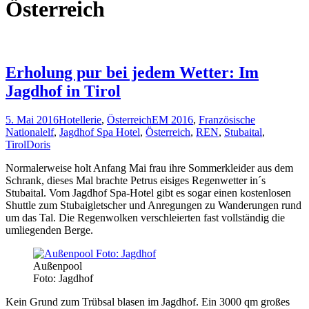
Österreich
Erholung pur bei jedem Wetter: Im
Jagdhof in Tirol
5. Mai 2016
Hotellerie
,
Österreich
EM 2016
,
Französische
Nationalelf
,
Jagdhof Spa Hotel
,
Österreich
,
REN
,
Stubaital
,
Tirol
Doris
Normalerweise holt Anfang Mai frau ihre Sommerkleider aus dem
Schrank, dieses Mal brachte Petrus eisiges Regenwetter in´s
Stubaital. Vom Jagdhof Spa-Hotel gibt es sogar einen kostenlosen
Shuttle zum Stubaigletscher und Anregungen zu Wanderungen rund
um das Tal. Die Regenwolken verschleierten fast vollständig die
umliegenden Berge.
Außenpool
Foto: Jagdhof
Kein Grund zum Trübsal blasen im Jagdhof. Ein 3000 qm großes