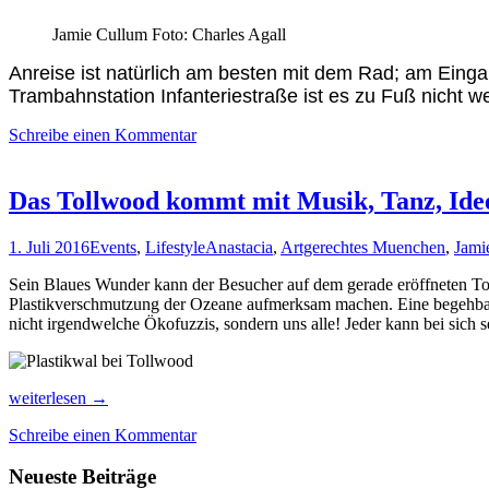
Jamie Cullum Foto: Charles Agall
Anreise ist natürlich am besten mit dem Rad; am Eing
Trambahnstation Infanteriestraße ist es zu Fuß nicht w
Schreibe einen Kommentar
Das Tollwood kommt mit Musik, Tanz, Id
1. Juli 2016
Events
,
Lifestyle
Anastacia
,
Artgerechtes Muenchen
,
Jami
Sein Blaues Wunder kann der Besucher auf dem gerade eröffneten Toll
Plastikverschmutzung der Ozeane aufmerksam machen. Eine begehbare
nicht irgendwelche Ökofuzzis, sondern uns alle! Jeder kann bei sich 
Das
weiterlesen
→
Tollwood
Schreibe einen Kommentar
kommt
mit
Neueste Beiträge
Musik,