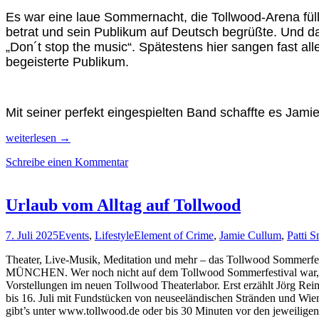
Es war eine laue Sommernacht, die Tollwood-Arena füll
betrat und sein Publikum auf Deutsch begrüßte. Und dan
„Don´t stop the music“. Spätestens hier sangen fast al
begeisterte Publikum.
Mit seiner perfekt eingespielten Band schaffte es Jam
Jamie
weiterlesen
→
Cullum
Schreibe einen Kommentar
live
macht
glücklich
beim
Urlaub vom Alltag auf Tollwood
Tollwood-
Finale!
7. Juli 2025
Events
,
Lifestyle
Element of Crime
,
Jamie Cullum
,
Patti S
Theater, Live-Musik, Meditation und mehr – das Tollwood Sommerfes
MÜNCHEN. Wer noch nicht auf dem Tollwood Sommerfestival war, soll
Vorstellungen im neuen Tollwood Theaterlabor. Erst erzählt Jörg Rei
bis 16. Juli mit Fundstücken von neuseeländischen Stränden und Wien
gibt’s unter www.tollwood.de oder bis 30 Minuten vor den jeweiligen