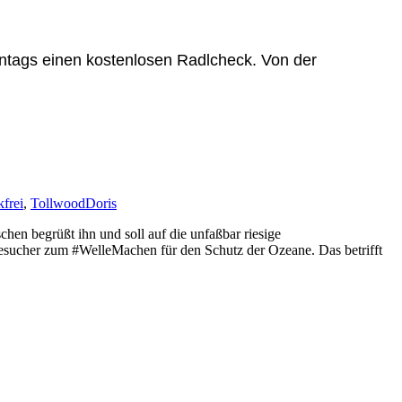
nntags einen kostenlosen Radlcheck. Von der
kfrei
,
Tollwood
Doris
en begrüßt ihn und soll auf die unfaßbar riesige
esucher zum #WelleMachen für den Schutz der Ozeane. Das betrifft