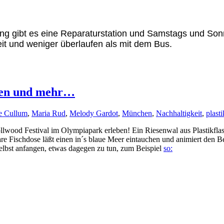
ang gibt es eine Reparaturstation und Samstags und So
eit und weniger überlaufen als mit dem Bus.
een und mehr…
e Cullum
,
Maria Rud
,
Melody Gardot
,
München
,
Nachhaltigkeit
,
plasti
wood Festival im Olympiapark erleben! Ein Riesenwal aus Plastikflasch
 Fischdose läßt einen in´s blaue Meer eintauchen und animiert den B
selbst anfangen, etwas dagegen zu tun, zum Beispiel
so: