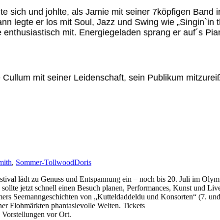
te sich und johlte, als Jamie mit seiner 7köpfigen Ban
n legte er los mit Soul, Jazz und Swing wie „Singin`in t
le enthusiastisch mit. Energiegeladen sprang er auf´s Pi
ie Cullum mit seiner Leidenschaft, sein Publikum mitzur
mith
,
Sommer-Tollwood
Doris
tival lädt zu Genuss und Entspannung ein – noch bis 20. Juli im Olym
te jetzt schnell einen Besuch planen, Performances, Kunst und Live
mers Seemanngeschichten von „Kutteldaddeldu und Konsorten“ (7. und 8
er Flohmärkten phantasievolle Welten. Tickets
 Vorstellungen vor Ort.