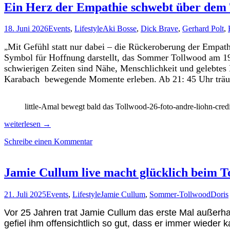
Ein Herz der Empathie schwebt über dem
18. Juni 2026
Events
,
Lifestyle
Aki Bosse
,
Dick Brave
,
Gerhard Polt
,
Mit Gefühl statt nur dabei – die Rückeroberung der Empathi
„
Symbol für Hoffnung darstellt, das Sommer Tollwood am 19.
schwierigen Zeiten sind Nähe, Menschlichkeit und gelebte
Karabach bewegende Momente erleben. Ab 21: 45 Uhr träum
little-Amal bewegt bald das Tollwood-26-foto-andre-liohn-credi
Ein
weiterlesen
→
Herz
Schreibe einen Kommentar
der
Empathie
schwebt
über
Jamie Cullum live macht glücklich beim T
dem
Tollwood
21. Juli 2025
Events
,
Lifestyle
Jamie Cullum
,
Sommer-Tollwood
Doris
Vor 25 Jahren trat Jamie Cullum das erste Mal außerh
gefiel ihm offensichtlich so gut, dass er immer wieder 