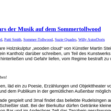
ars der Musik auf dem Sommertollwood
rd
,
Patti Smith
,
Sommer-Tollwood
,
Suzie Quadro
,
Willy Astor
Doris
re Holzskulptur „wooden cloud“ von Künstler Martin Ste
 ein Kantholz darüber schreiben, um Teil des Kunstwerk
 hinterließen und Gefahr liefen, vom Regime bestraft zu
iben!
, läd ein zu Poesie, Erzählungen und Objekttheater vo
 und dem Publikum in der gemütlichen Außenbar möglich
rcade gespielt und 3mal findet das beliebte Rudelsinge
Schießler statt. Bei der Bierkultur dürfen Getränke klei
Moon Bar und im Andechser Zelt das Tanzbein geschwung