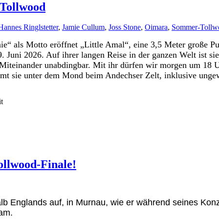
 Tollwood
Hannes Ringlstetter
,
Jamie Cullum
,
Joss Stone
,
Oimara
,
Sommer-Tollw
e“ als Motto eröffnet „Little Amal“, eine 3,5 Meter große Pu
 Juni 2026. Auf ihrer langen Reise in der ganzen Welt ist si
s Miteinander unabdingbar. Mit ihr dürfen wir morgen um 18
t sie unter dem Mond beim Andechser Zelt, inklusive ungew
t
ollwood-Finale!
alb Englands auf, in Murnau, wie er während seines Kon
kam.