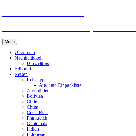
horizonteentdecken
Geschichten und Geheim-Tips über Nachhal
Springe
Menü
zum
Inhalt
Über mich
Nachhaltigkeit
Umwelttips
Editorial
Reisen
Reisetipps
Aus- und Einpackliste
Argentinien
Bolivien
Chile
China
Costa Rica
Frankreich
Guatemala
Indien
Indonesien