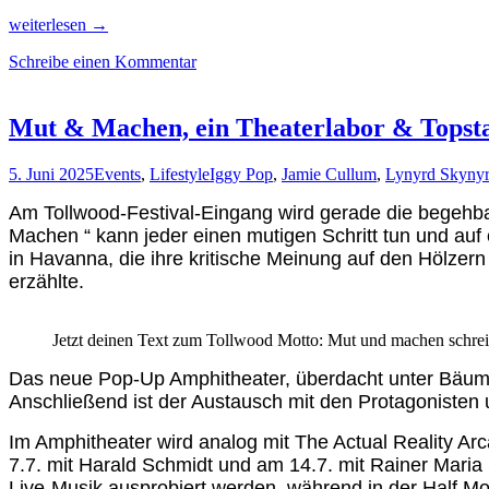
Urlaub
weiterlesen
→
vom
Schreibe einen Kommentar
Alltag
auf
Tollwood
Mut & Machen, ein Theaterlabor & Topst
5. Juni 2025
Events
,
Lifestyle
Iggy Pop
,
Jamie Cullum
,
Lynyrd Skyny
Am Tollwood-Festival-Eingang wird gerade die begehba
Machen “ kann jeder einen mutigen Schritt tun und auf
in Havanna, die ihre kritische Meinung auf den Hölzern
erzählte.
Jetzt deinen Text zum Tollwood Motto: Mut und machen schre
Das neue Pop-Up Amphitheater, überdacht unter Bäumen
Anschließend ist der Austausch mit den Protagonisten
Im Amphitheater wird analog mit The Actual Reality A
7.7. mit Harald Schmidt und am 14.7. mit Rainer Maria 
Live-Musik ausprobiert werden, während in der Half 