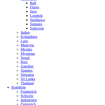
Bali
Flores
Java
Lombok
Sumbawa
Sumatra
Sulavesie
Italien
Kolumbien
Laos
Malaysia
Mexiko
Myanmar
Nepal
Peru
Zansibar
Spanien
Singapur
Sri Lanka
Thailand
Hotellerie
Frankreich
Schweiz
Indonesien
Österreich