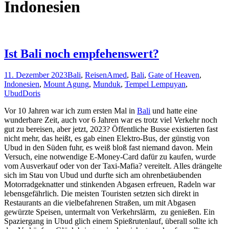
Indonesien
Ist Bali noch empfehenswert?
11. Dezember 2023
Bali
,
Reisen
Amed
,
Bali
,
Gate of Heaven
,
Indonesien
,
Mount Agung
,
Munduk
,
Tempel Lempuyan
,
Ubud
Doris
Vor 10 Jahren war ich zum ersten Mal in
Bali
und hatte eine
wunderbare Zeit, auch vor 6 Jahren war es trotz viel Verkehr noch
gut zu bereisen, aber jetzt, 2023? Öffentliche Busse existierten fast
nicht mehr, das heißt, es gab einen Elektro-Bus, der günstig von
Ubud in den Süden fuhr, es weiß bloß fast niemand davon. Mein
Versuch, eine notwendige E-Money-Card dafür zu kaufen, wurde
vom Ausverkauf oder von der Taxi-Mafia? vereitelt. Alles drängelte
sich im Stau von Ubud und durfte sich am ohrenbetäubenden
Motorradgeknatter und stinkenden Abgasen erfreuen, Radeln war
lebensgefährlich. Die meisten Touristen setzten sich direkt in
Restaurants an die vielbefahrenen Straßen, um mit Abgasen
gewürzte Speisen, untermalt von Verkehrslärm, zu genießen. Ein
Spaziergang in Ubud glich einem Spießrutenlauf, überall sollte ich