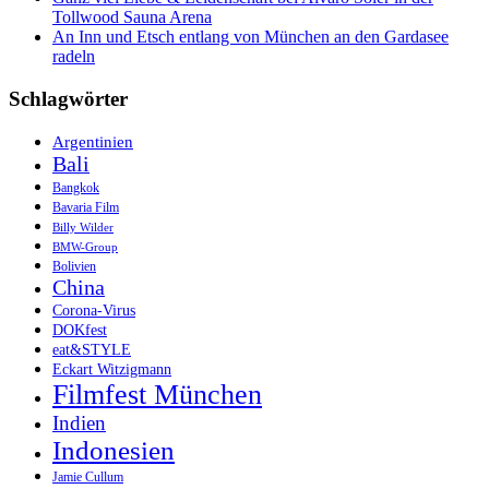
Tollwood Sauna Arena
An Inn und Etsch entlang von München an den Gardasee
radeln
Schlagwörter
Argentinien
Bali
Bangkok
Bavaria Film
Billy Wilder
BMW-Group
Bolivien
China
Corona-Virus
DOKfest
eat&STYLE
Eckart Witzigmann
Filmfest München
Indien
Indonesien
Jamie Cullum