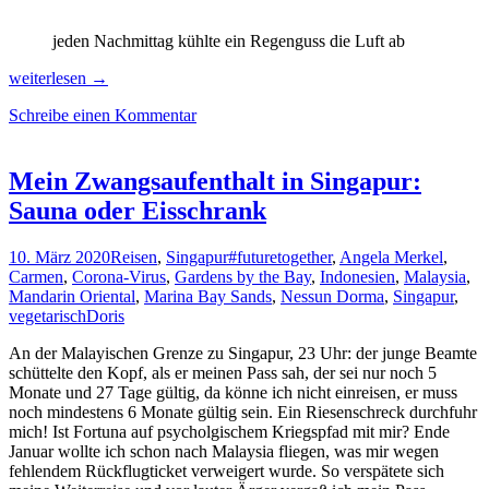
jeden Nachmittag kühlte ein Regenguss die Luft ab
Wegen
weiterlesen
→
Corona
Schreibe einen Kommentar
vom
Traumstrand
in
Sumatra
Mein Zwangsaufenthalt in Singapur:
nach
Sauna oder Eisschrank
Bangkok
zwangs-
geflüchtet
10. März 2020
Reisen
,
Singapur
#futuretogether
,
Angela Merkel
,
Carmen
,
Corona-Virus
,
Gardens by the Bay
,
Indonesien
,
Malaysia
,
Mandarin Oriental
,
Marina Bay Sands
,
Nessun Dorma
,
Singapur
,
vegetarisch
Doris
An der Malayischen Grenze zu Singapur, 23 Uhr: der junge Beamte
schüttelte den Kopf, als er meinen Pass sah, der sei nur noch 5
Monate und 27 Tage gültig, da könne ich nicht einreisen, er muss
noch mindestens 6 Monate gültig sein. Ein Riesenschreck durchfuhr
mich! Ist Fortuna auf psycholgischem Kriegspfad mit mir? Ende
Januar wollte ich schon nach Malaysia fliegen, was mir wegen
fehlendem Rückflugticket verweigert wurde. So verspätete sich