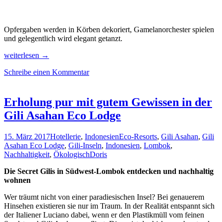
Opfergaben werden in Körben dekoriert, Gamelanorchester spielen
und gelegentlich wird elegant getanzt.
Bali-
weiterlesen
→
Tipps:
Schreibe einen Kommentar
Schnorcheln
bei
Amed,
Wandern
Erholung pur mit gutem Gewissen in der
in
Gili Asahan Eco Lodge
Munduk,
Live-
Musik
15. März 2017
Hotellerie
,
Indonesien
Eco-Resorts
,
Gili Asahan
,
Gili
in
Asahan Eco Lodge
,
Gili-Inseln
,
Indonesien
,
Lombok
,
Ubud
Nachhaltigkeit
,
Ökologisch
Doris
Die Secret Gilis in Südwest-Lombok entdecken und nachhaltig
wohnen
Wer träumt nicht von einer paradiesischen Insel? Bei genauerem
Hinsehen existieren sie nur im Traum. In der Realität entspannt sich
der Italiener Luciano dabei, wenn er den Plastikmüll vom feinen