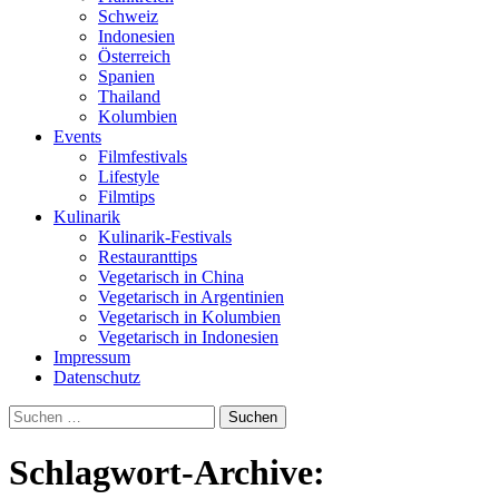
Schweiz
Indonesien
Österreich
Spanien
Thailand
Kolumbien
Events
Filmfestivals
Lifestyle
Filmtips
Kulinarik
Kulinarik-Festivals
Restauranttips
Vegetarisch in China
Vegetarisch in Argentinien
Vegetarisch in Kolumbien
Vegetarisch in Indonesien
Impressum
Datenschutz
Suchen
nach:
Schlagwort-Archive: