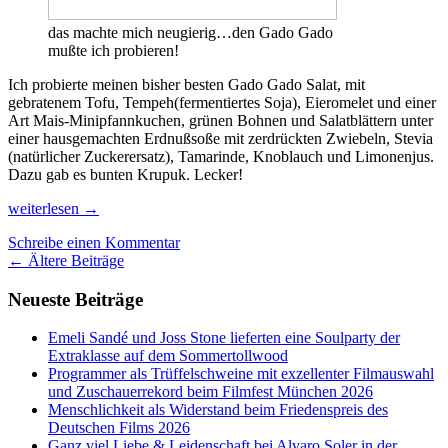
das machte mich neugierig…den Gado Gado
mußte ich probieren!
Ich probierte meinen bisher besten Gado Gado Salat, mit
gebratenem Tofu, Tempeh(fermentiertes Soja), Eieromelet und einer
Art Mais-Minipfannkuchen, grünen Bohnen und Salatblättern unter
einer hausgemachten Erdnußsoße mit zerdrückten Zwiebeln, Stevia
(natürlicher Zuckerersatz), Tamarinde, Knoblauch und Limonenjus.
Dazu gab es bunten Krupuk. Lecker!
Sumbawa,
weiterlesen
→
Surf-
Schreibe einen Kommentar
Mekka
Beitrags-
←
Ältere Beiträge
und
Heimat
Navigation
Neueste Beiträge
des
Tambora-
Vulkans,
Emeli Sandé und Joss Stone lieferten eine Soulparty der
der
Extraklasse auf dem Sommertollwood
das
Programmer als Trüffelschweine mit exzellenter Filmauswahl
Weltklima
und Zuschauerrekord beim Filmfest München 2026
veränderte
Menschlichkeit als Widerstand beim Friedenspreis des
Deutschen Films 2026
Ganz viel Liebe & Leidenschaft bei Alvaro Soler in der