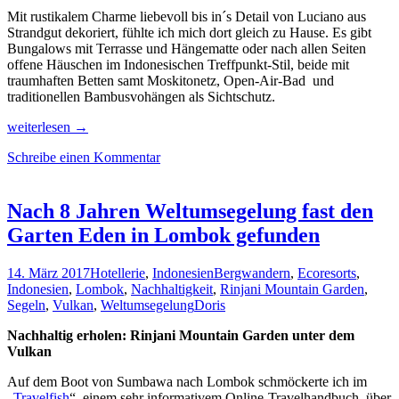
Mit rustikalem Charme liebevoll bis in´s Detail von Luciano aus
Strandgut dekoriert, fühlte ich mich dort gleich zu Hause. Es gibt
Bungalows mit Terrasse und Hängematte oder nach allen Seiten
offene Häuschen im Indonesischen Treffpunkt-Stil, beide mit
traumhaften Betten samt Moskitonetz, Open-Air-Bad und
traditionellen Bambusvohängen als Sichtschutz.
Erholung
weiterlesen
→
pur
Schreibe einen Kommentar
mit
gutem
Gewissen
in
Nach 8 Jahren Weltumsegelung fast den
der
Garten Eden in Lombok gefunden
Gili
Asahan
Eco
14. März 2017
Hotellerie
,
Indonesien
Bergwandern
,
Ecoresorts
,
Lodge
Indonesien
,
Lombok
,
Nachhaltigkeit
,
Rinjani Mountain Garden
,
Segeln
,
Vulkan
,
Weltumsegelung
Doris
Nachhaltig erholen: Rinjani Mountain Garden unter dem
Vulkan
Auf dem Boot von Sumbawa nach Lombok schmöckerte ich im
„
Travelfish
“, einem sehr informativem Online-Travelhandbuch, über