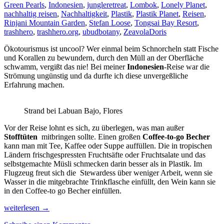
Green Pearls
,
Indonesien
,
jungleretreat
,
Lombok
,
Lonely Planet
,
nachhaltig reisen
,
Nachhaltigkeit
,
Plastik
,
Plastik Planet
,
Reisen
,
Rinjani Mountain Garden
,
Stefan Loose
,
Tongsai Bay Resort
,
trashhero
,
trashhero.org
,
ubudbotany
,
Zeavola
Doris
Ökotourismus ist uncool? Wer einmal beim Schnorcheln statt Fische
und Korallen zu bewundern, durch den Müll an der Oberfläche
schwamm, vergißt das nie! Bei meiner
Indonesien
-Reise war die
Strömung ungünstig und da durfte ich diese unvergeßliche
Erfahrung machen.
Strand bei Labuan Bajo, Flores
Vor der Reise lohnt es sich, zu überlegen, was man außer
Stofftüten
mitbringen sollte. Einen großen
Coffee-to-go Becher
kann man mit Tee, Kaffee oder Suppe auffüllen. Die in tropischen
Ländern frischgespressten Fruchtsäfte oder Fruchtsalate und das
selbstgemachte Müsli schmecken darin besser als in Plastik. Im
Flugzeug freut sich die Stewardess über weniger Arbeit, wenn sie
Wasser in die mitgebrachte Trinkflasche einfüllt, den Wein kann sie
in den Coffee-to go Becher einfüllen.
Nachhaltig
weiterlesen
→
Reisen,