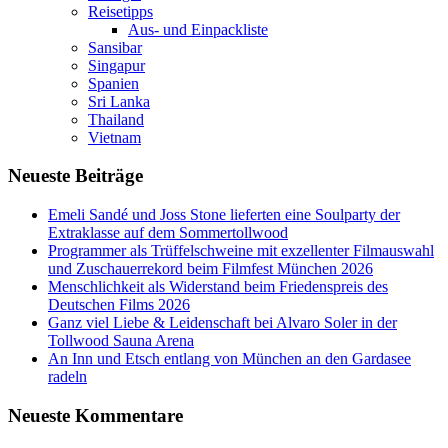
Reisetipps
Aus- und Einpackliste
Sansibar
Singapur
Spanien
Sri Lanka
Thailand
Vietnam
Neueste Beiträge
Emeli Sandé und Joss Stone lieferten eine Soulparty der
Extraklasse auf dem Sommertollwood
Programmer als Trüffelschweine mit exzellenter Filmauswahl
und Zuschauerrekord beim Filmfest München 2026
Menschlichkeit als Widerstand beim Friedenspreis des
Deutschen Films 2026
Ganz viel Liebe & Leidenschaft bei Alvaro Soler in der
Tollwood Sauna Arena
An Inn und Etsch entlang von München an den Gardasee
radeln
Neueste Kommentare