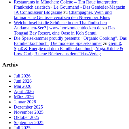
Restaurants in München: Colette – Tim Raue interpretiert
Frankreich asiatisch · Le Gourmand - Das Genießer-Magazin
| A Connoisseur Blogazine
zu
Champagner, Wein und
kulinarische Genüsse versüßen den November-Blues
Welche Insel ist die Schönste in der Thailändischen
Andamanen-See? | www.horizonteentdecken.de
zu
Das
Tongsai Bay Resort, eine Oase in Koh Samui
Die Speisekammer proudly presents: “Organic Cooking”. Das
Familienkochbuch | Die moderne Speisekammer
zu
Genuß,
Spaß & Energie mit dem Familienkochbuch, Yoga-Küche &
Low Carb, 3 neue Bücher aus dem Trias-Verlag
Archiv
Juli 2026
Juni 2026
Mai 2026
April 2026
März 2026
Januar 2026
Dezember 2025
November 2025
Oktober 2025
September 2025
Juli 2025