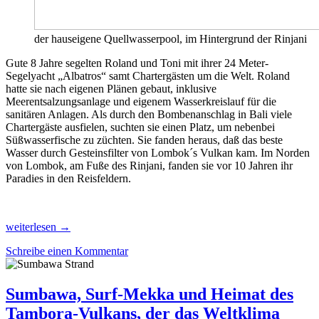
der hauseigene Quellwasserpool, im Hintergrund der Rinjani
Gute 8 Jahre segelten Roland und Toni mit ihrer 24 Meter-
Segelyacht „Albatros“ samt Chartergästen um die Welt. Roland
hatte sie nach eigenen Plänen gebaut, inklusive
Meerentsalzungsanlage und eigenem Wasserkreislauf für die
sanitären Anlagen. Als durch den Bombenanschlag in Bali viele
Chartergäste ausfielen, suchten sie einen Platz, um nebenbei
Süßwasserfische zu züchten. Sie fanden heraus, daß das beste
Wasser durch Gesteinsfilter von Lombok´s Vulkan kam. Im Norden
von Lombok, am Fuße des Rinjani, fanden sie vor 10 Jahren ihr
Paradies in den Reisfeldern.
Nach
weiterlesen
→
8
Schreibe einen Kommentar
Jahren
Weltumsegelung
fast
den
Sumbawa, Surf-Mekka und Heimat des
Garten
Tambora-Vulkans, der das Weltklima
Eden