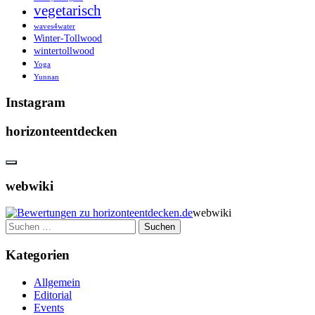
vegetarisch
waves4water
Winter-Tollwood
wintertollwood
Yoga
Yunnan
Instagram
horizonteentdecken
webwiki
webwiki
Suchen
nach:
Kategorien
Allgemein
Editorial
Events