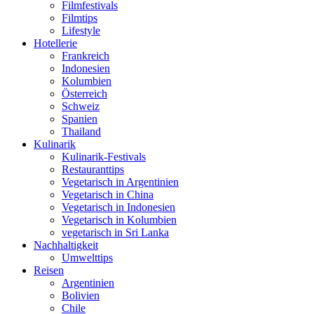
Filmfestivals
Filmtips
Lifestyle
Hotellerie
Frankreich
Indonesien
Kolumbien
Österreich
Schweiz
Spanien
Thailand
Kulinarik
Kulinarik-Festivals
Restauranttips
Vegetarisch in Argentinien
Vegetarisch in China
Vegetarisch in Indonesien
Vegetarisch in Kolumbien
vegetarisch in Sri Lanka
Nachhaltigkeit
Umwelttips
Reisen
Argentinien
Bolivien
Chile