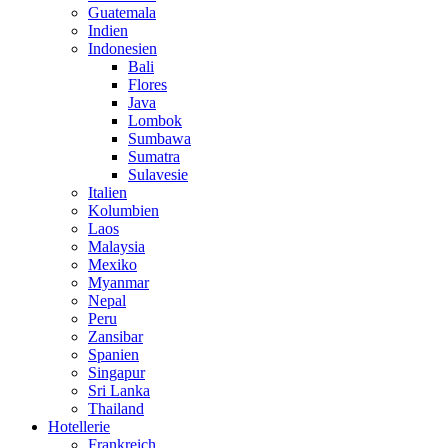
Guatemala
Indien
Indonesien
Bali
Flores
Java
Lombok
Sumbawa
Sumatra
Sulavesie
Italien
Kolumbien
Laos
Malaysia
Mexiko
Myanmar
Nepal
Peru
Zansibar
Spanien
Singapur
Sri Lanka
Thailand
Hotellerie
Frankreich