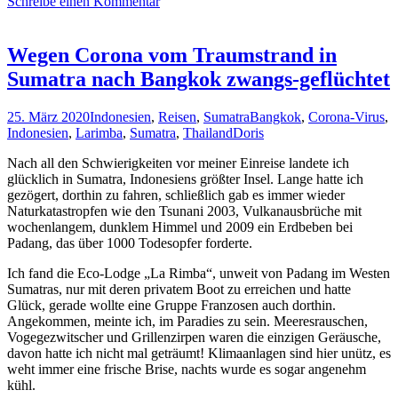
Schreibe einen Kommentar
mit
8
Tipps
leicht
Wegen Corona vom Traumstrand in
gemacht
Sumatra nach Bangkok zwangs-geflüchtet
25. März 2020
Indonesien
,
Reisen
,
Sumatra
Bangkok
,
Corona-Virus
,
Indonesien
,
Larimba
,
Sumatra
,
Thailand
Doris
Nach all den Schwierigkeiten vor meiner Einreise landete ich
glücklich in Sumatra, Indonesiens größter Insel. Lange hatte ich
gezögert, dorthin zu fahren, schließlich gab es immer wieder
Naturkatastropfen wie den Tsunani 2003, Vulkanausbrüche mit
wochenlangem, dunklem Himmel und 2009 ein Erdbeben bei
Padang, das über 1000 Todesopfer forderte.
Ich fand die Eco-Lodge „La Rimba“, unweit von Padang im Westen
Sumatras, nur mit deren privatem Boot zu erreichen und hatte
Glück, gerade wollte eine Gruppe Franzosen auch dorthin.
Angekommen, meinte ich, im Paradies zu sein. Meeresrauschen,
Vogegezwitscher und Grillenzirpen waren die einzigen Geräusche,
davon hatte ich nicht mal geträumt! Klimaanlagen sind hier unütz, es
weht immer eine frische Brise, nachts wurde es sogar angenehm
kühl.