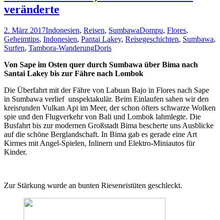
in
veränderte
Lombok
gefunden
2. März 2017
Indonesien
,
Reisen
,
Sumbawa
Dompu
,
Flores
,
Geheimtips
,
Indonesien
,
Pantai Lakey
,
Reisegeschichten
,
Sumbawa
,
Surfen
,
Tambora-Wanderung
Doris
Von Sape im Osten quer durch Sumbawa über Bima nach
Santai Lakey bis zur Fähre nach Lombok
Die Überfahrt mit der Fähre von Labuan Bajo in Flores nach Sape
in Sumbawa verlief unspektakulär. Beim Einlaufen sahen wir den
kreisrunden Vulkan Api im Meer, der schon öfters schwarze Wolken
spie und den Flugverkehr von Bali und Lombok lahmlegte. Die
Busfahrt bis zur modernen Großstadt Bima bescherte uns Ausblicke
auf die schöne Berglandschaft. In Bima gab es gerade eine Art
Kirmes mit Angel-Spielen, Inlinern und Elektro-Miniautos für
Kinder.
Zur Stärkung wurde an bunten Rieseneistüten geschleckt.