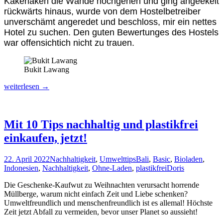
Kakerlaken die Wände hochgehen und ging angeekelt
rückwärts hinaus, wurde von dem Hostelbetreiber
unverschämt angeredet und beschloss, mir ein nettes
Hotel zu suchen. Den guten Bewertunges des Hostels
war offensichtich nicht zu trauen.
Bukit Lawang
Halbwilde
weiterlesen
→
Orang
Utans,
der
Welt
Mit 10 Tips nachhaltig und plastikfrei
größter
einkaufen, jetzt!
Kratersee
&
Vulkane
22. April 2022
Nachhaltigkeit
,
Umwelttips
Bali
,
Basic
,
Bioladen
,
in
Indonesien
,
Nachhaltigkeit
,
Ohne-Laden
,
plastikfrei
Doris
Sumatra
Die Geschenke-Kaufwut zu Weihnachten verursacht horrende
Müllberge, warum nicht einfach Zeit und Liebe schenken?
Umweltfreundlich und menschenfreundlich ist es allemal! Höchste
Zeit jetzt Abfall zu vermeiden, bevor unser Planet so aussieht!