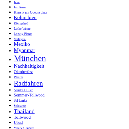
Java
Jon Rose
Klassik am Odeonsplatz
Kolumbien
Königshof
Linke Weine
Lonely Planet
Malaysia
Mexiko
Myanmar
München
Nachhaltigkeit
Oktoberfest
Plastik
Radfahren
Sandra Hüller
Sommer-Tollwood
Sri Lanka
Sulavesie
Thailand
Tollwood
Ubud
Valery Gergiev