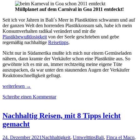
Müllplanet auf dem Carnival in Goa 2011 entdeckt!
Seit ich vor Jahren in Bali´s Meer in Plastiktüten schwamm und auf
der ganzen Welt den horrenden Plastikkonsum sah, habe ich mein
Konsumverhalten radikal verändert und mir die
Plastikbewußtlosigkeit
von der Seele geschrieben und gebe
regemäßig nachhaltige
Reisetipps
.
Nicht nur in Südamerika mußte ich mich nur einem Gemüseladen
nähern, dann kramte der Verkäufer schon eine Plastiktüte aus. So
gewöhnte ich es mir an, immer rechtzeitig meine eigene Tüte
auszupacken, da war unter den staunenden Augen der Verkäufer
Reaktionschnelligkeit gefragt.
Mit
weiterlesen
→
10
Schreibe einen Kommentar
Tips
nachhaltig
und
plastikfrei
Nachhaltig Reisen, mit 8 Tipps leicht
einkaufen,
gemacht
jetzt!
24. Dezember 2021
Nachhaltigkeit
,
Umwelttips
Bali
,
Finca el Maco
,