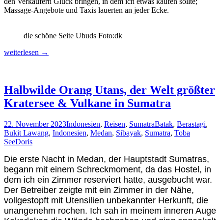
den Verkäufern Glück bringen, in dem ich etwas kaufen sollte;
Massage-Angebote und Taxis lauerten an jeder Ecke.
die schöne Seite Ubuds Foto:dk
Ist
weiterlesen
→
Bali
noch
empfehenswert?
Halbwilde Orang Utans, der Welt größter
Kratersee & Vulkane in Sumatra
22. November 2023
Indonesien
,
Reisen
,
Sumatra
Batak
,
Berastagi
,
Bukit Lawang
,
Indonesien
,
Medan
,
Sibayak
,
Sumatra
,
Toba
See
Doris
Die erste Nacht in Medan, der Hauptstadt Sumatras,
begann mit einem Schreckmoment, da das Hostel, in
dem ich ein Zimmer reserviert hatte, ausgebucht war.
Der Betreiber zeigte mit ein Zimmer in der Nähe,
vollgestopft mit Utensilien unbekannter Herkunft, die
unangenehm rochen. Ich sah in meinem inneren Auge