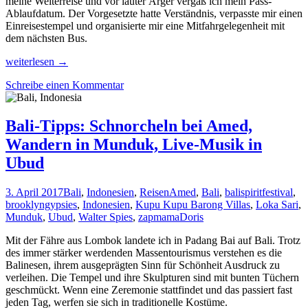
meine Weiterreise und vor lauter Ärger vergaß ich mein Pass-
Ablaufdatum. Der Vorgesetzte hatte Verständnis, verpasste mir einen
Einreisestempel und organisierte mir eine Mitfahrgelegenheit mit
dem nächsten Bus.
Mein
weiterlesen
→
Zwangsaufenthalt
Schreibe einen Kommentar
in
Singapur:
Sauna
oder
Bali-Tipps: Schnorcheln bei Amed,
Eisschrank
Wandern in Munduk, Live-Musik in
Ubud
3. April 2017
Bali
,
Indonesien
,
Reisen
Amed
,
Bali
,
balispiritfestival
,
brooklyngypsies
,
Indonesien
,
Kupu Kupu Barong Villas
,
Loka Sari
,
Munduk
,
Ubud
,
Walter Spies
,
zapmama
Doris
Mit der Fähre aus Lombok landete ich in Padang Bai auf Bali. Trotz
des immer stärker werdenden Massentourismus verstehen es die
Balinesen, ihrem ausgeprägten Sinn für Schönheit Ausdruck zu
verleihen. Die Tempel und ihre Skulpturen sind mit bunten Tüchern
geschmückt. Wenn eine Zeremonie stattfindet und das passiert fast
jeden Tag, werfen sie sich in traditionelle Kostüme.