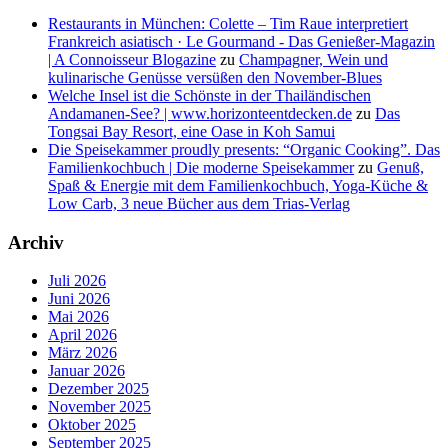
Restaurants in München: Colette – Tim Raue interpretiert
Frankreich asiatisch · Le Gourmand - Das Genießer-Magazin
| A Connoisseur Blogazine
zu
Champagner, Wein und
kulinarische Genüsse versüßen den November-Blues
Welche Insel ist die Schönste in der Thailändischen
Andamanen-See? | www.horizonteentdecken.de
zu
Das
Tongsai Bay Resort, eine Oase in Koh Samui
Die Speisekammer proudly presents: “Organic Cooking”. Das
Familienkochbuch | Die moderne Speisekammer
zu
Genuß,
Spaß & Energie mit dem Familienkochbuch, Yoga-Küche &
Low Carb, 3 neue Bücher aus dem Trias-Verlag
Archiv
Juli 2026
Juni 2026
Mai 2026
April 2026
März 2026
Januar 2026
Dezember 2025
November 2025
Oktober 2025
September 2025