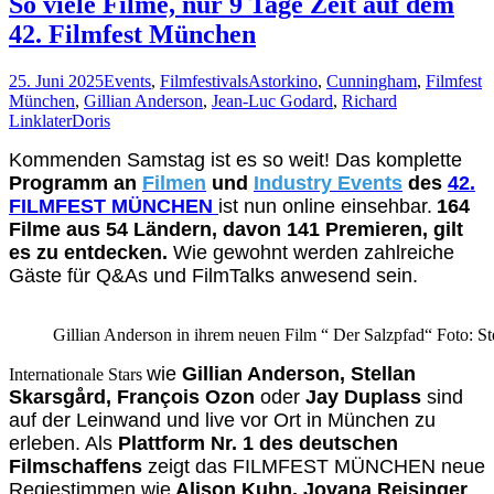
So viele Filme, nur 9 Tage Zeit auf dem
Friedenspreis
42. Filmfest München
für
engagierte,
herausragende
25. Juni 2025
Events
,
Filmfestivals
Astorkino
,
Cunningham
,
Filmfest
Filme!
München
,
Gillian Anderson
,
Jean-Luc Godard
,
Richard
Linklater
Doris
Kommenden Samstag ist es so weit! Das komplette
Programm an
Filmen
und
Industry Events
des
42.
FILMFEST MÜNCHEN
ist nun online einsehbar.
164
Filme aus 54 Ländern, davon 141 Premieren, gilt
es zu entdecken
.
Wie gewohnt werden zahlreiche
Gäste für Q&As und FilmTalks anwesend sein.
Gillian Anderson in ihrem neuen Film “ Der Salzpfad“ Foto: S
wie
Gillian Anderson, Stellan
Internationale Stars
Skarsgård, François Ozon
oder
Jay Duplass
sind
auf der Leinwand und live vor Ort in München zu
erleben. Als
Plattform Nr. 1 des deutschen
Filmschaffens
zeigt das FILMFEST MÜNCHEN neue
Regiestimmen wie
Alison Kuhn, Jovana Reisinger