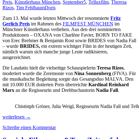
Preis
,
Künstlerhaus München
,
September5
,
Telluxfilm
,
Theresa
Rizos
,
Tim Fehlbaum
Doris
Zum 13. Mal wurde letzten Mittwoch der renommierte
Fritz
Gerlich Preis
im Rahmen des
FILMFEST MÜNCHEN
im
Münchner Künstlerhaus verliehen. Aus den drei nominierten
Produktionen – OXANA von Charlène Favier, BORN TO FAKE
von Erec Brehmer & Benjamin Rost sowie BRIDES von Nadia Fall
– wurde
BRIDES,
ein extrem wichtiger Film in der heutigen Zeit,
nämlich warum sich manche junge Leute radikisieren,
ausgezeichnet.
Die Laudatio hielt die vielseitige Schauspielerin
Teresa Rizos
,
moderiert wurde die Zeremonie von
Nina Sonnenberg
(FIVA). Für
die musikalische Begleitung sorgte das Gesangsduo MALVA. Den
mit 10.000 EUR dotierten Preis überreichte
Kardinal Reinhard
Marx
an die Regisseurin und Drehbuchautorin
Nadia Fall
.
Chististph Gröner, Julia Weigl, Regisseurin Nadia Fall und Tel
Fritz-
weiterlesen
→
Gerlich-
Schreibe einen Kommentar
Preis
&
der