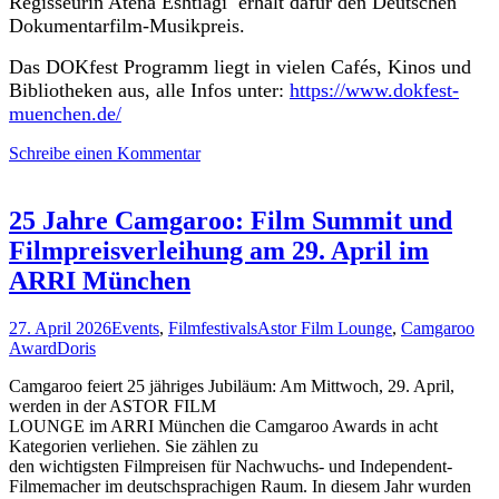
Regisseurin Atena Eshtiagi erhält dafür den Deutschen
Dokumentarfilm-Musikpreis.
Das DOKfest Programm liegt in vielen Cafés, Kinos und
Bibliotheken aus, alle Infos unter:
https://www.dokfest-
muenchen.de/
Schreibe einen Kommentar
25 Jahre Camgaroo: Film Summit und
Filmpreisverleihung am 29. April im
ARRI München
27. April 2026
Events
,
Filmfestivals
Astor Film Lounge
,
Camgaroo
Award
Doris
Camgaroo feiert 25 jähriges Jubiläum: Am Mittwoch, 29. April,
werden in der ASTOR FILM
LOUNGE im ARRI München die Camgaroo Awards in acht
Kategorien verliehen. Sie zählen zu
den wichtigsten Filmpreisen für Nachwuchs- und Independent-
Filmemacher im deutschsprachigen Raum. In diesem Jahr wurden