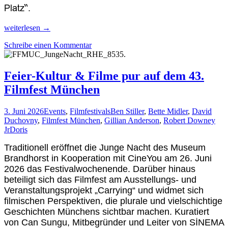
Platz“.
Menschlichkeit
weiterlesen
→
als
Schreibe einen Kommentar
Widerstand
beim
Friedenspreis
des
Feier-Kultur & Filme pur auf dem 43.
Deutschen
Filmfest München
Films
2026
3. Juni 2026
Events
,
Filmfestivals
Ben Stiller
,
Bette Midler
,
David
Duchovny
,
Filmfest München
,
Gillian Anderson
,
Robert Downey
Jr
Doris
Traditionell eröffnet die
Junge Nacht des Museum
Brandhorst
in Kooperation mit CineYou am 26. Juni
2026 das Festivalwochenende. Darüber hinaus
beteiligt sich das Filmfest am Ausstellungs- und
Veranstaltungsprojekt „Carrying“ und widmet sich
filmischen Perspektiven, die plurale und vielschichtige
Geschichten Münchens sichtbar machen. Kuratiert
von Can Sungu, Mitbegründer und Leiter von SİNEMA