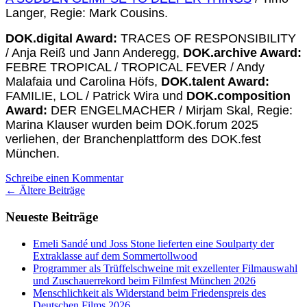
Langer, Regie: Mark Cousins.
DOK.digital Award:
TRACES OF RESPONSIBILITY
/ Anja Reiß und Jann Anderegg,
DOK.archive Award:
FEBRE TROPICAL / TROPICAL FEVER / Andy
Malafaia und Carolina Höfs,
DOK.talent Award:
FAMILIE, LOL / Patrick Wira und
DOK.composition
Award:
DER ENGELMACHER / Mirjam Skal, Regie:
Marina Klauser wurden beim DOK.forum 2025
verliehen, der Branchenplattform des DOK.fest
München.
Schreibe einen Kommentar
Beitrags-
←
Ältere Beiträge
Navigation
Neueste Beiträge
Emeli Sandé und Joss Stone lieferten eine Soulparty der
Extraklasse auf dem Sommertollwood
Programmer als Trüffelschweine mit exzellenter Filmauswahl
und Zuschauerrekord beim Filmfest München 2026
Menschlichkeit als Widerstand beim Friedenspreis des
Deutschen Films 2026