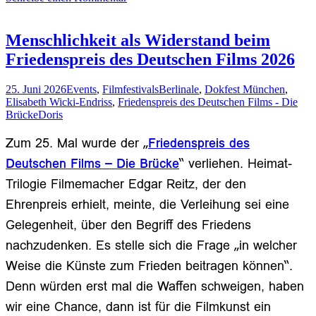
mit
exzellenter
Filmauswahl
Menschlichkeit als Widerstand beim
und
Friedenspreis des Deutschen Films 2026
Zuschauerrekord
beim
Filmfest
25. Juni 2026
Events
,
Filmfestivals
Berlinale
,
Dokfest München
,
München
Elisabeth Wicki-Endriss
,
Friedenspreis des Deutschen Films - Die
2026
Brücke
Doris
Zum 25. Mal wurde der „
Friedenspreis des
Deutschen Films – Die Brücke
“ verliehen. Heimat-
Trilogie Filmemacher Edgar Reitz, der den
Ehrenpreis erhielt, meinte, die Verleihung sei eine
Gelegenheit, über den Begriff des Friedens
nachzudenken. Es stelle sich die Frage „in welcher
Weise die Künste zum Frieden beitragen können“.
Denn würden erst mal die Waffen schweigen, haben
wir eine Chance, dann ist für die Filmkunst ein