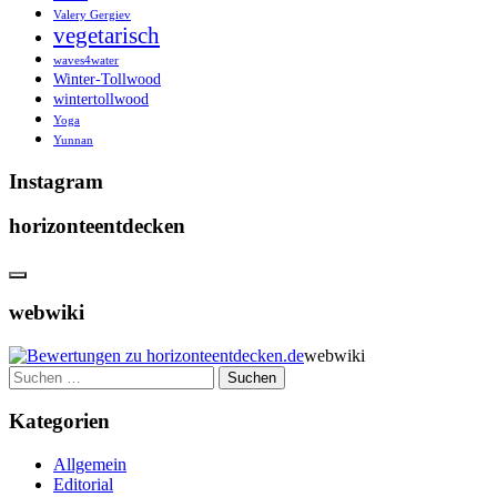
Valery Gergiev
vegetarisch
waves4water
Winter-Tollwood
wintertollwood
Yoga
Yunnan
Instagram
horizonteentdecken
webwiki
webwiki
Suchen
nach:
Kategorien
Allgemein
Editorial