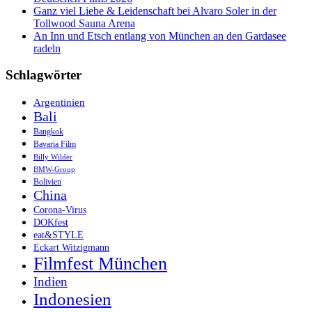
Ganz viel Liebe & Leidenschaft bei Alvaro Soler in der
Tollwood Sauna Arena
An Inn und Etsch entlang von München an den Gardasee
radeln
Schlagwörter
Argentinien
Bali
Bangkok
Bavaria Film
Billy Wilder
BMW-Group
Bolivien
China
Corona-Virus
DOKfest
eat&STYLE
Eckart Witzigmann
Filmfest München
Indien
Indonesien