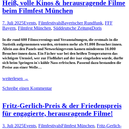
und
Heiß, volle Kinos & herausragende Filme
Filmpreisverleihung
beim Filmfest München
am
29.
April
7. Juli 2025
Events
,
Filmfestivals
Bayerischer Rundfunk
,
FFF
im
Bayern
,
Filmfest München
,
Süddeutsche Zeitung
Doris
ARRI
München
In die rund 600 Filmscreenings und Veranstaltungen, die erstmals in die
Statistik aufgenommen wurden, strömten mehr als 91.000 Besucher:innen.
Allein aus den Panels und Networkingevents kamen mindestens 16.000
Besucher:innen dazu. Ein Fächer war bei den heißen Temperaturen das
wichtigste Utensiel, wer zur Floßfahrt auf der isar eingeladen wurde, durfte
sich beim Springen in´s kühle Nass erfrischen. Passend dazu bestanden die
Preise aus einer Welle…
Heiß,
weiterlesen
→
volle
Schreibe einen Kommentar
Kinos
&
herausragende
Filme
Fritz-Gerlich-Preis & der Friedenspreis
beim
für engagierte, herausragende Filme!
Filmfest
München
3. Juli 2025
Events
,
Filmfestivals
Filmfest München
,
Fritz-Gerlich-