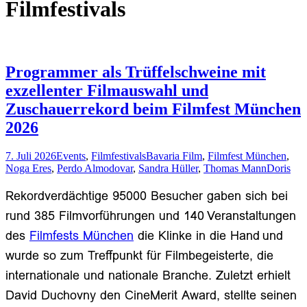
Filmfestivals
Programmer als Trüffelschweine mit
exzellenter Filmauswahl und
Zuschauerrekord beim Filmfest München
2026
7. Juli 2026
Events
,
Filmfestivals
Bavaria Film
,
Filmfest München
,
Noga Eres
,
Perdo Almodovar
,
Sandra Hüller
,
Thomas Mann
Doris
Rekordverdächtige 95000
Besuche
r
gaben sich
bei
rund 385 Filmvorführungen und 140
Veranstaltungen
des
Filmfests München
die Klinke in die Hand
und
wurde so zum
Treffpunkt für Filmbegeisterte, die
internationale und nationale Branche. Zuletzt erhielt
David Duchovny den CineMerit Award,
stellte seinen