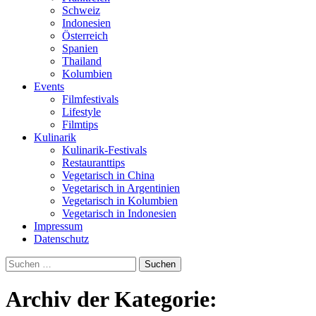
Schweiz
Indonesien
Österreich
Spanien
Thailand
Kolumbien
Events
Filmfestivals
Lifestyle
Filmtips
Kulinarik
Kulinarik-Festivals
Restauranttips
Vegetarisch in China
Vegetarisch in Argentinien
Vegetarisch in Kolumbien
Vegetarisch in Indonesien
Impressum
Datenschutz
Suchen
nach:
Archiv der Kategorie: