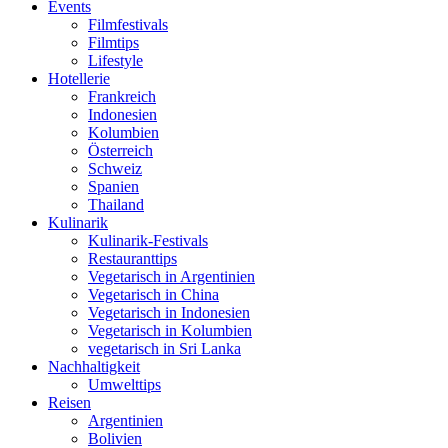
Events
Filmfestivals
Filmtips
Lifestyle
Hotellerie
Frankreich
Indonesien
Kolumbien
Österreich
Schweiz
Spanien
Thailand
Kulinarik
Kulinarik-Festivals
Restauranttips
Vegetarisch in Argentinien
Vegetarisch in China
Vegetarisch in Indonesien
Vegetarisch in Kolumbien
vegetarisch in Sri Lanka
Nachhaltigkeit
Umwelttips
Reisen
Argentinien
Bolivien