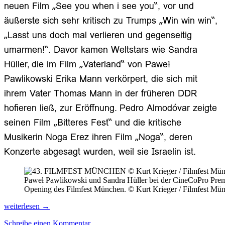
neuen Film „See you when i see you“, vor und
äußerste sich sehr kritisch zu Trumps „Win win win“,
„Lasst uns doch mal verlieren und gegenseitig
umarmen!“
. Davor kamen Weltstars wie Sandra
Hüller,
die im Film „Vaterland“ von Paweł
Pawlikowski Erika Mann verkörpert, die sich mit
ihrem Vater Thomas Mann in der früheren DDR
hofieren ließ,
zu
r Eröffnung.
Pedro Almodóvar
zeigte
seinen Film „Bitteres Fest“ und
die kritische
Musikerin
Noga Erez ihren Film „Noga“
, deren
Konzerte abgesagt wurden, weil sie Israelin ist.
Paweł Pawlikowski und Sandra Hüller bei der CineCoPro 
Opening des Filmfest München. © Kurt Krieger / Filmfest Mü
Programmer
weiterlesen
→
als
Schreibe einen Kommentar
Trüffelschweine