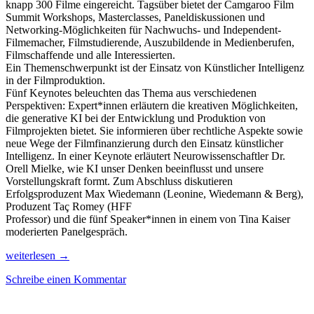
knapp 300 Filme eingereicht. Tagsüber bietet der Camgaroo Film
Summit Workshops, Masterclasses, Paneldiskussionen und
Networking-Möglichkeiten für Nachwuchs- und Independent-
Filmemacher, Filmstudierende, Auszubildende in Medienberufen,
Filmschaffende und alle Interessierten.
Ein Themenschwerpunkt ist der Einsatz von Künstlicher Intelligenz
in der Filmproduktion.
Fünf Keynotes beleuchten das Thema aus verschiedenen
Perspektiven: Expert*innen erläutern die kreativen Möglichkeiten,
die generative KI bei der Entwicklung und Produktion von
Filmprojekten bietet. Sie informieren über rechtliche Aspekte sowie
neue Wege der Filmfinanzierung durch den Einsatz künstlicher
Intelligenz. In einer Keynote erläutert Neurowissenschaftler Dr.
Orell Mielke, wie KI unser Denken beeinflusst und unsere
Vorstellungskraft formt. Zum Abschluss diskutieren
Erfolgsproduzent Max Wiedemann (Leonine, Wiedemann & Berg),
Produzent Taç Romey (HFF
Professor) und die fünf Speaker*innen in einem von Tina Kaiser
moderierten Panelgespräch.
25
weiterlesen
→
Jahre
Schreibe einen Kommentar
Camgaroo:
Film
Summit