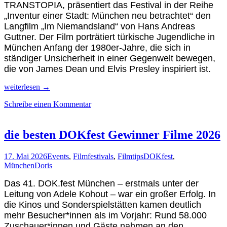
TRANSTOPIA, präsentiert das Festival in der Reihe
„Inventur einer Stadt: München neu betrachtet“ den
Langfilm „Im Niemandsland“ von Hans Andreas
Guttner. Der Film porträtiert türkische Jugendliche in
München Anfang der 1980er-Jahre, die sich in
ständiger Unsicherheit in einer Gegenwelt bewegen,
die von James Dean und Elvis Presley inspiriert ist.
Feier-
weiterlesen
→
Kultur
Schreibe einen Kommentar
&
Filme
pur
auf
die besten DOKfest Gewinner Filme 2026
dem
43.
17. Mai 2026
Events
,
Filmfestivals
,
Filmtips
DOKfest
,
Filmfest
München
Doris
München
Das 41. DOK.fest München – erstmals unter der
Leitung von Adele Kohout – war ein großer Erfolg. In
die Kinos und Sonderspielstätten kamen deutlich
mehr Besucher*innen als im Vorjahr: Rund 58.000
Zuschauer*innen und Gäste nahmen an den