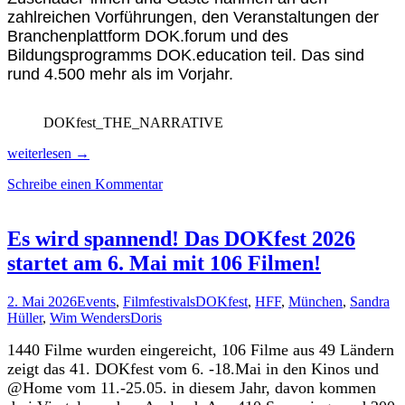
zahlreichen Vorführungen, den Veranstaltungen der
Branchenplattform DOK.forum und des
Bildungsprogramms DOK.education teil. Das sind
rund 4.500 mehr als im Vorjahr.
DOKfest_THE_NARRATIVE
die
weiterlesen
→
besten
Schreibe einen Kommentar
DOKfest
Gewinner
Filme
2026
Es wird spannend! Das DOKfest 2026
startet am 6. Mai mit 106 Filmen!
2. Mai 2026
Events
,
Filmfestivals
DOKfest
,
HFF
,
München
,
Sandra
Hüller
,
Wim Wenders
Doris
1440 Filme wurden eingereicht, 106 Filme aus 49 Ländern
zeigt das 41. DOKfest vom 6. -18.Mai in den Kinos und
@Home vom 11.-25.05. in diesem Jahr, davon kommen