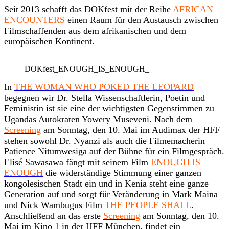
Seit 2013 schafft das DOKfest mit der Reihe
AFRICAN
ENCOUNTERS
einen Raum für den Austausch zwischen
Filmschaffenden aus dem afrikanischen und dem
europäischen Kontinent.
DOKfest_ENOUGH_IS_ENOUGH_
In
THE WOMAN WHO POKED THE LEOPARD
begegnen wir Dr. Stella
Wissenschaftlerin, Poetin und
Feministin ist sie eine der wichtigsten Gegenstimmen zu
Ugandas Autokraten Yowery Museveni. Nach dem
Screening
am Sonntag, den 10. Mai im Audimax der HFF
stehen sowohl Dr. Nyanzi als auch die Filmemacherin
Patience Nitumwesiga auf der Bühne für ein Filmgespräch.
Elisé Sawasawa fängt mit seinem Film
ENOUGH IS
ENOUGH
die widerständige Stimmung einer ganzen
kongolesischen Stadt ein und in Kenia steht eine ganze
Generation auf und sorgt für Veränderung in Mark Maina
und Nick Wambugus Film
THE PEOPLE SHALL
.
Anschließend an das erste
Screening
am Sonntag, den 10.
Mai im Kino 1 in der HFF München, findet ein