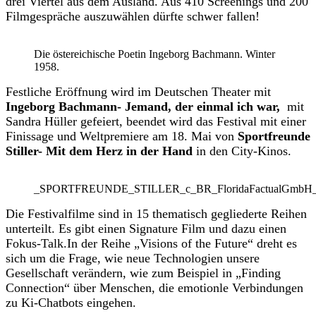
drei Viertel aus dem Ausland. Aus 410 Screenings und 200
Filmgespräche auszuwählen dürfte schwer fallen!
Die östereichische Poetin Ingeborg Bachmann. Winter
1958.
Festliche Eröffnung wird im Deutschen Theater mit
Ingeborg Bachmann- Jemand, der einmal ich war,
mit
Sandra Hüller gefeiert, beendet wird das Festival mit einer
Finissage und Weltpremiere am 18. Mai von
Sportfreunde
Stiller- Mit dem Herz in der Hand
in den City-Kinos.
_SPORTFREUNDE_STILLER_c_BR_FloridaFactualGmbH_Ber
Die Festivalfilme sind in 15 thematisch gegliederte Reihen
unterteilt. Es gibt einen Signature Film und dazu einen
Fokus-Talk.In der Reihe „Visions of the Future“ dreht es
sich um die Frage, wie neue Technologien unsere
Gesellschaft verändern, wie zum Beispiel in „Finding
Connection“ über Menschen, die emotionle Verbindungen
zu Ki-Chatbots eingehen.