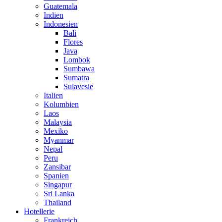
Guatemala
Indien
Indonesien
Bali
Flores
Java
Lombok
Sumbawa
Sumatra
Sulavesie
Italien
Kolumbien
Laos
Malaysia
Mexiko
Myanmar
Nepal
Peru
Zansibar
Spanien
Singapur
Sri Lanka
Thailand
Hotellerie
Frankreich