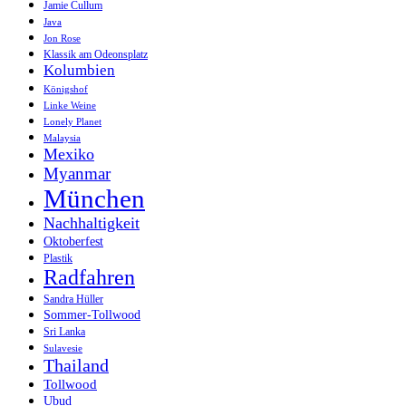
Jamie Cullum
Java
Jon Rose
Klassik am Odeonsplatz
Kolumbien
Königshof
Linke Weine
Lonely Planet
Malaysia
Mexiko
Myanmar
München
Nachhaltigkeit
Oktoberfest
Plastik
Radfahren
Sandra Hüller
Sommer-Tollwood
Sri Lanka
Sulavesie
Thailand
Tollwood
Ubud