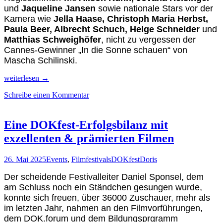
und
Jaqueline Jansen
sowie nationale Stars vor der
Kamera wie
Jella Haase, Christoph Maria Herbst,
Paula Beer, Albrecht Schuch, Helge Schneider
und
Matthias Schweighöfer
, nicht zu vergessen der
Cannes-Gewinner „In die Sonne schauen“ von
Mascha Schilinski.
So
weiterlesen
→
viele
Schreibe einen Kommentar
Filme,
nur
9
Tage
Eine DOKfest-Erfolgsbilanz mit
Zeit
exzellenten & prämierten Filmen
auf
dem
42.
26. Mai 2025
Events
,
Filmfestivals
DOKfest
Doris
Filmfest
München
Der scheidende Festivalleiter Daniel Sponsel, dem
am Schluss noch ein Ständchen gesungen wurde,
konnte sich freuen, über 36000 Zuschauer, mehr als
im letzten Jahr, nahmen an den Filmvorführungen,
dem DOK.forum und dem Bildungsprgramm