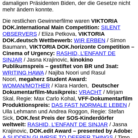
damaligen Präsidenten Biden, der die Gesetze nicht
mehr ändern konnte.
Die restlichen Gewinnerfilme waren
VIKTORIA
DOK.international Main Competition:
SILENT
OBSERVERS
/ Eliza Petkova,
VIKTORIA
DOK.deutsch Wettbewerb:
WIR ERBEN
/ Simon
Baumann,
VIKTORIA DOK.horizonte Competition –
Cinema of Urgency:
RASHID, L’ENFANT DE
SINJAR
/ Jasna Krajinovic,
kinokino
Publikumspreis – gestiftet von BR und 3sat:
WRITING HAWA
/ Najiba Noori und Rasul
Noori,
megaherz Student Award:
WOMAN/MOTHER
/ Klara Harden,
Deutscher
Dokumentarfilm-Musikpreis:
VRACHT
/ Mirjam
Skal, Regie: Max Carlo Kohal,
VFF-Dokumentarfilm
Produktionspreis:
DAS FAST NORMALE LEBEN
/
Ulla Lehmann und Andrea Roggon, Regie: Stefan
Sick,
DOK.fest Preis der SOS-Kinderdörfer
weltweit:
RASHID, L’ENFANT DE SINJAR
/ Jasna
Krajinovic,
DOK.edit Award – presented by Adobe:
A SUDDEN GLIMPSE TO DEEPER THINGS
/ Timo