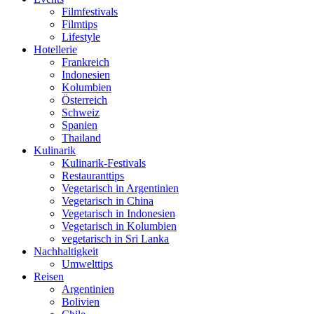
Filmfestivals
Filmtips
Lifestyle
Hotellerie
Frankreich
Indonesien
Kolumbien
Österreich
Schweiz
Spanien
Thailand
Kulinarik
Kulinarik-Festivals
Restauranttips
Vegetarisch in Argentinien
Vegetarisch in China
Vegetarisch in Indonesien
Vegetarisch in Kolumbien
vegetarisch in Sri Lanka
Nachhaltigkeit
Umwelttips
Reisen
Argentinien
Bolivien