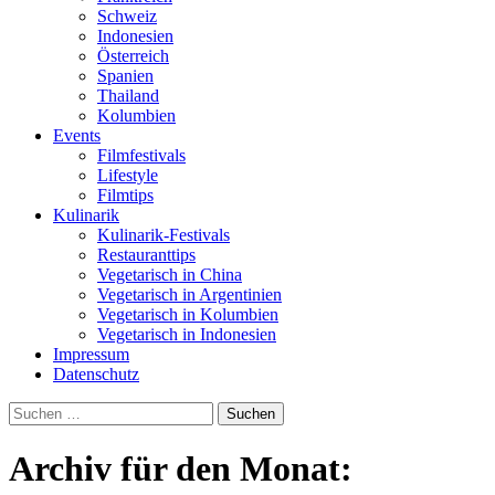
Schweiz
Indonesien
Österreich
Spanien
Thailand
Kolumbien
Events
Filmfestivals
Lifestyle
Filmtips
Kulinarik
Kulinarik-Festivals
Restauranttips
Vegetarisch in China
Vegetarisch in Argentinien
Vegetarisch in Kolumbien
Vegetarisch in Indonesien
Impressum
Datenschutz
Suchen
nach:
Archiv für den Monat: