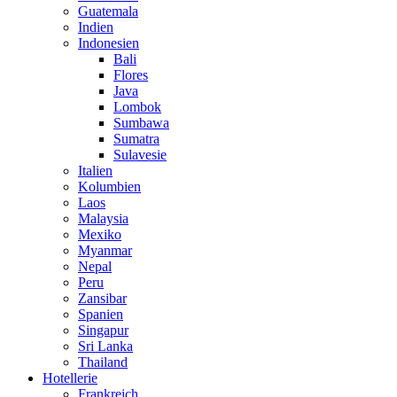
Guatemala
Indien
Indonesien
Bali
Flores
Java
Lombok
Sumbawa
Sumatra
Sulavesie
Italien
Kolumbien
Laos
Malaysia
Mexiko
Myanmar
Nepal
Peru
Zansibar
Spanien
Singapur
Sri Lanka
Thailand
Hotellerie
Frankreich