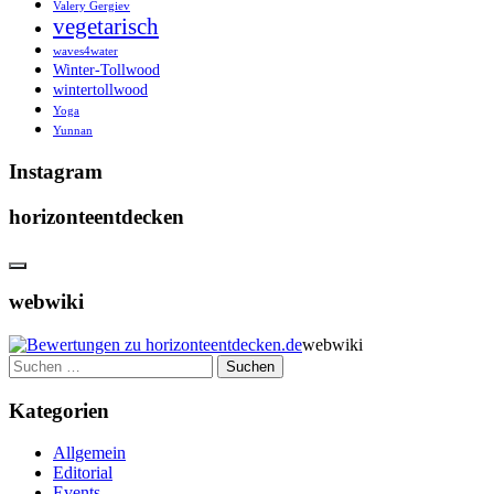
Valery Gergiev
vegetarisch
waves4water
Winter-Tollwood
wintertollwood
Yoga
Yunnan
Instagram
horizonteentdecken
webwiki
webwiki
Suchen
nach:
Kategorien
Allgemein
Editorial
Events