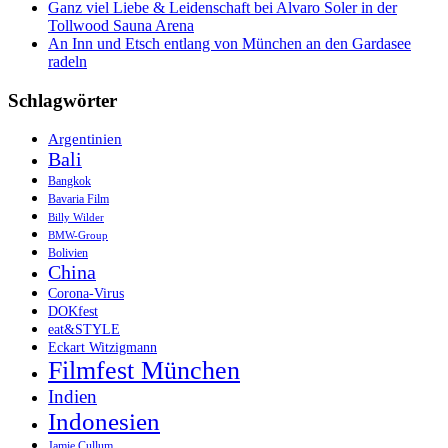
Ganz viel Liebe & Leidenschaft bei Alvaro Soler in der
Tollwood Sauna Arena
An Inn und Etsch entlang von München an den Gardasee
radeln
Schlagwörter
Argentinien
Bali
Bangkok
Bavaria Film
Billy Wilder
BMW-Group
Bolivien
China
Corona-Virus
DOKfest
eat&STYLE
Eckart Witzigmann
Filmfest München
Indien
Indonesien
Jamie Cullum