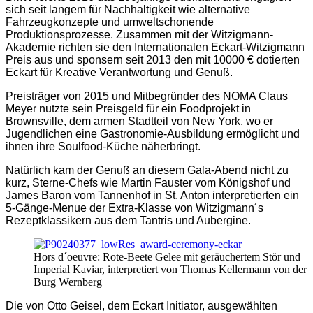
sich seit langem für Nachhaltigkeit wie alternative
Fahrzeugkonzepte und umweltschonende
Produktionsprozesse. Zusammen mit der Witzigmann-
Akademie richten sie den Internationalen Eckart-Witzigmann
Preis aus und sponsern seit 2013 den mit 10000 € dotierten
Eckart für Kreative Verantwortung und Genuß.
Preisträger von 2015 und Mitbegründer des NOMA Claus
Meyer nutzte sein Preisgeld für ein Foodprojekt in
Brownsville, dem armen Stadtteil von New York, wo er
Jugendlichen eine Gastronomie-Ausbildung ermöglicht und
ihnen ihre Soulfood-Küche näherbringt.
Natürlich kam der Genuß an diesem Gala-Abend nicht zu
kurz, Sterne-Chefs wie Martin Fauster vom Königshof und
James Baron vom Tannenhof in St. Anton interpretierten ein
5-Gänge-Menue der Extra-Klasse von Witzigmann´s
Rezeptklassikern aus dem Tantris und Aubergine.
Hors d´oeuvre: Rote-Beete Gelee mit geräuchertem Stör und
Imperial Kaviar, interpretiert von Thomas Kellermann von der
Burg Wernberg
Die von Otto Geisel, dem Eckart Initiator, ausgewählten