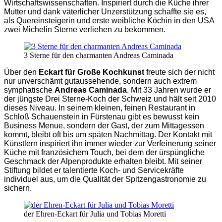
Wirtschaftswissenschaften. Inspiriert durch die Küche ihrer
Mutter und dank väterlicher Unzerstützung schaffte sie es,
als Quereinsteigerin und erste weibliche Köchin in den USA
zwei Michelin Sterne verliehen zu bekommen.
3 Sterne für den charmanten Andreas Caminada
Über den
Eckart für Große Kochkunst
freute sich der nicht
nur unverschämt gutaussehende, sondern auch extrem
symphatische
Andreas Caminada
. Mit 33 Jahren wurde er
der jüngste Drei Sterne-Koch der Schweiz und hält seit 2010
dieses Niveau. In seinem kleinen, feinen Restaurant in
Schloß Schauenstein in Fürstenau gibt es bewusst kein
Business Menue, sondern der Gast, der zum Mittagessen
kommt, bleibt oft bis um späten Nachmittag. Der Kontakt mit
Künstlern inspiriert ihn immer wieder zur Verfeinerung seiner
Küche mit französichem Touch, bei dem der ürspüngliche
Geschmack der Alpenprodukte erhalten bleibt. Mit seiner
Stiftung bildet er talentierte Koch- und Servicekräfte
individuel aus, um die Qualität der Spitzengastronomie zu
sichern.
der Ehren-Eckart für Julia und Tobias Moretti