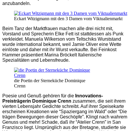
anzubandeln.
Eckart Witzigmann mit den 3 Damen vom Viktualienmarkt
Beim Tanz der Marktfrauen machen alle drei nicht mit,
Vorstand und Sprecherin Elke Fett ist stattdessen als Punk
verkleidet. Manuela Wilkerson vom Teltschiks Wurststand
wurde international bekannt, weil Jamie Oliver eine Wette
einlöste und daher mit ihr Wurst verkaufte. Bei Feinkost
Hammer präsentiert Marina Bröckelt Italienische
Spezialitäten und Lebensfreude.
die Poetin der Sterneküche Dominique
Crenn
Poesie und Genuß gehören für die
Innovations-
Preisträgerin
Dominique Crenn
zusammen, die seit ihrem
vierten Lebensjahr Gedichte schreibt. Auf ihrer Speisekarte
erscheinen Kreationen wie “Spaziergang im Wald” oder “Die
trägen Bewegungen dieser Geschöpfe”. Klingt nach wahrem
Genuss und mehr! Schade, daß ihr “Atelier Crenn” in San
Franzisco liegt. Ursprünglich aus der Bretagne, studierte sie