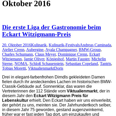
Oktober 2016
Die erste Liga der Gastronomie beim
Eckart Witzigmann-Preis
20. Oktober 2016
Kulinarik
,
Kulinarik-Festivals
Andreas Caminada
,
Atelier Crenn
,
Aubergine
,
Ayala Champagner
,
BMW-Group
,
Charles Schumann
,
Claus Meyer
,
Dominique Crenn
,
Eckart
Witzigmann
,
Jamie Oliver
,
Königshof
,
Martin Fauster
,
Michelin
Sterne
,
NOMA
,
Schloß Schauenstein
,
Sebastian Copeland
,
Tantris
,
Tobias Moretti
,
Viktualienmarkt
Doris
Drei in elegant-farbenfrohen Dirndls gekleideten Damen
fielen durch ihr ansteckendes Lachen im historischen BMW-
Classik-Gebäude auf. Sonnenklar, das waren die
Vertreterinnen der 112 Stände vom
Viktualienmarkt
, der in
diesem Jahr den
Eckart Witzigmann Preis für
Lebenskultur
erhielt. Den Eckart haben wir uns einverleibt,
der gehört zu uns, meinten sie. Der Jahrhundertkoch selber,
in diesem Jahr 75 geworden, gestand augenzwinkernd,
früher war er fast jeden Tag dort, um einzukaufen und