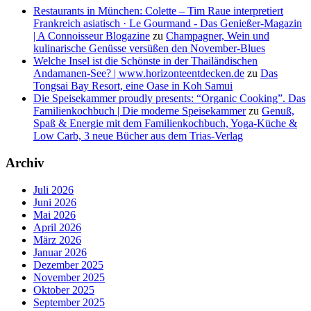
Restaurants in München: Colette – Tim Raue interpretiert
Frankreich asiatisch · Le Gourmand - Das Genießer-Magazin
| A Connoisseur Blogazine
zu
Champagner, Wein und
kulinarische Genüsse versüßen den November-Blues
Welche Insel ist die Schönste in der Thailändischen
Andamanen-See? | www.horizonteentdecken.de
zu
Das
Tongsai Bay Resort, eine Oase in Koh Samui
Die Speisekammer proudly presents: “Organic Cooking”. Das
Familienkochbuch | Die moderne Speisekammer
zu
Genuß,
Spaß & Energie mit dem Familienkochbuch, Yoga-Küche &
Low Carb, 3 neue Bücher aus dem Trias-Verlag
Archiv
Juli 2026
Juni 2026
Mai 2026
April 2026
März 2026
Januar 2026
Dezember 2025
November 2025
Oktober 2025
September 2025