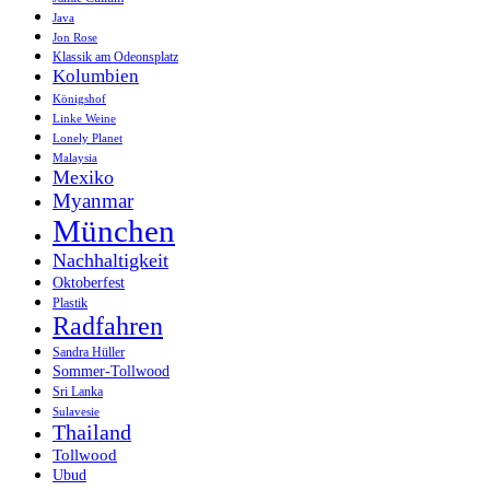
Java
Jon Rose
Klassik am Odeonsplatz
Kolumbien
Königshof
Linke Weine
Lonely Planet
Malaysia
Mexiko
Myanmar
München
Nachhaltigkeit
Oktoberfest
Plastik
Radfahren
Sandra Hüller
Sommer-Tollwood
Sri Lanka
Sulavesie
Thailand
Tollwood
Ubud