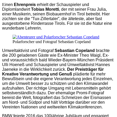
E
inen
Ehrenpreis
erhielt der Schauspieler und
Diplomlandwirt
Tobias Moretti
, der mit seiner Frau Julia,
einer Musikerin, seinen Biobauernhof in Tirol betreibt. Hier
züchten sie die “Tux-Zillertaler”, die älteteste, aber fast
ausgestorbene Rinderrasse Tirols. Für sie ist die Natur eine
wunderbare Lehrerin.
Polarforscher und Fotograf Sebastian Copeland
Umweltaktivist und Fotograf
Sebastian Copeland
brachte
die 200 geladenen Gäste wie Ex-Minister Theo Waigl, Ex-
und voraussichtlich bald Wieder-Bayern-München Präsident
Ulli Hoeneß und Schauspieler und Umweltaktivist Hannes
Jaeneke in die Wirklichkeit zurück.
Der Preisträger für
Kreative Verantwortung und Genuß
plädierte für mehr
Bewußtsein und die eigene Verantwortung jedes Einzelnen,
um die Umwelt besser zu schützen und den Klimawandel
aufzuhalten. Der richtige Umgang mit Lebensmitteln gehört
selbstverständlich dazu. Der ehemalige Promi-Fotograf
bereist die Welt, fotografiert das Schmelzen der Eismassen
am Nord- und Südpol und hält Vorträge darüber vor den
Vereinten Nationen und weltweiten Klimakonferenzen.
BMW feierte 2016 das 100jährige Jubiläum und engagiert