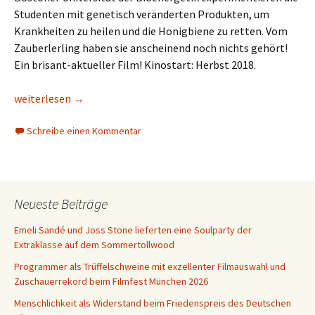
Studenten mit genetisch veränderten Produkten, um
Krankheiten zu heilen und die Honigbiene zu retten. Vom
Zauberlerling haben sie anscheinend noch nichts
gehört!
Ein brisant-aktueller Film! Kinostart: Herbst 2018.
Auf der Jagd nach den besten Filmen beim Dok.Fest München
weiterlesen
→
Schreibe einen Kommentar
Neueste Beiträge
Emeli Sandé und Joss Stone lieferten eine Soulparty der
Extraklasse auf dem Sommertollwood
Programmer als Trüffelschweine mit exzellenter Filmauswahl und
Zuschauerrekord beim Filmfest München 2026
Menschlichkeit als Widerstand beim Friedenspreis des Deutschen