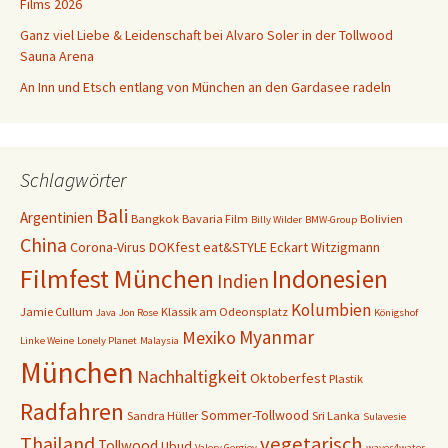
Films 2026
Ganz viel Liebe & Leidenschaft bei Alvaro Soler in der Tollwood
Sauna Arena
An Inn und Etsch entlang von München an den Gardasee radeln
Schlagwörter
Bali
Argentinien
Bangkok
Bavaria Film
Bolivien
Billy Wilder
BMW-Group
China
Corona-Virus
DOKfest
eat&STYLE
Eckart Witzigmann
Filmfest München
Indonesien
Indien
Kolumbien
Jamie Cullum
Klassik am Odeonsplatz
Java
Jon Rose
Königshof
Myanmar
Mexiko
Linke Weine
Lonely Planet
Malaysia
München
Nachhaltigkeit
Oktoberfest
Plastik
Radfahren
Sommer-Tollwood
Sandra Hüller
Sri Lanka
Sulavesie
vegetarisch
Thailand
Tollwood
Ubud
Valery Gergiev
waves4water