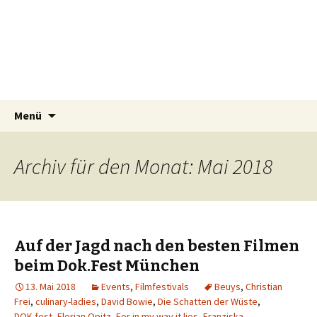
horizonteentdecken
Geschichten und Geheim-Tips über
Nachhaltiges Reisen, Hotellerie, Kulinarik &
Events
Springe
Suchen
Menü
zum
nach:
Inhalt
Archiv für den Monat: Mai 2018
Auf der Jagd nach den besten Filmen
beim Dok.Fest München
13. Mai 2018
Events
,
Filmfestivals
Beuys
,
Christian
Frei
,
culinary-ladies
,
David Bowie
,
Die Schatten der Wüste
,
DOK.fest
,
Florian Opitz
,
For in my way it lies
,
Franziska