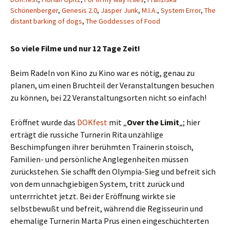
Schönenberger
,
Genesis 2.0
,
Jasper Junk
,
M.I.A.
,
System Error
,
The
distant barking of dogs
,
The Goddesses of Food
So viele Filme und nur 12 Tage Zeit!
Beim Radeln von Kino zu Kino war es nötig, genau zu
planen, um einen Bruchteil der Veranstaltungen besuchen
zu können, bei 22 Veranstaltungsorten nicht so einfach!
Eröffnet wurde das
DOKfest
mit „
Over the Limit
„; hier
erträgt die russiche Turnerin Rita unzählige
Beschimpfungen ihrer berühmten Trainerin stoisch,
Familien- und persönliche Anglegenheiten müssen
zurückstehen. Sie schafft den Olympia-Sieg und befreit sich
von dem unnachgiebigen System, tritt zurück und
unterrrichtet jetzt. Bei der Eröffnung wirkte sie
selbstbewußt und befreit, während die Regisseurin und
ehemalige Turnerin Marta Prus einen eingeschüchterten