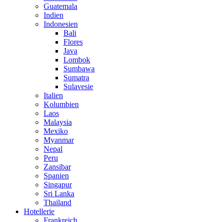
Guatemala
Indien
Indonesien
Bali
Flores
Java
Lombok
Sumbawa
Sumatra
Sulavesie
Italien
Kolumbien
Laos
Malaysia
Mexiko
Myanmar
Nepal
Peru
Zansibar
Spanien
Singapur
Sri Lanka
Thailand
Hotellerie
Frankreich