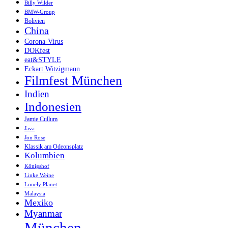
Billy Wilder
BMW-Group
Bolivien
China
Corona-Virus
DOKfest
eat&STYLE
Eckart Witzigmann
Filmfest München
Indien
Indonesien
Jamie Cullum
Java
Jon Rose
Klassik am Odeonsplatz
Kolumbien
Königshof
Linke Weine
Lonely Planet
Malaysia
Mexiko
Myanmar
München