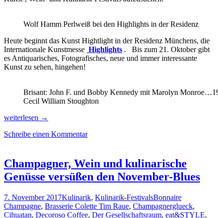
Wolf Hamm Perlweiß bei den Highlights in der Residenz
Heute beginnt das Kunst Hightlight in der Residenz Münchens, die
Internationale Kunstmesse
Highlights
. Bis zum 21. Oktober gibt
es Antiquarisches, Fotografisches, neue und immer interessante
Kunst zu sehen, hingehen!
Brisant: John F. und Bobby Kennedy mit Marolyn Monroe…19
Cecil William Stoughton
Die
weiterlesen
→
schönsten
Schreibe einen Kommentar
Herbst-
Termine
für
Kunst-,
Champagner, Wein und kulinarische
Kulinarik-
Genüsse versüßen den November-Blues
und
Wein-
Genießer!
7. November 2017
Kulinarik
,
Kulinarik-Festivals
Bonnaire
Champagne
,
Brasserie Colette Tim Raue
,
Champagnerglueck
,
Cihuatan
,
Decoroso Coffee
,
Der Gesellschaftsraum
,
eat&STYLE
,