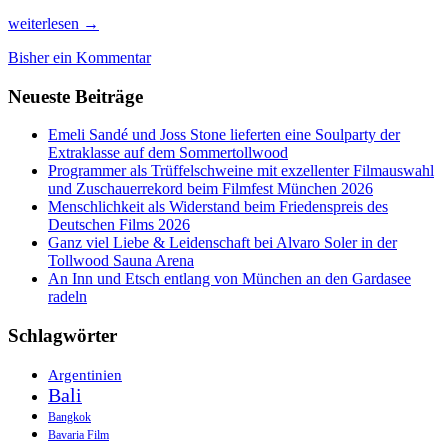
Champagner,
weiterlesen
→
Wein
Bisher ein Kommentar
und
kulinarische
Neueste Beiträge
Genüsse
versüßen
den
Emeli Sandé und Joss Stone lieferten eine Soulparty der
November-
Extraklasse auf dem Sommertollwood
Blues
Programmer als Trüffelschweine mit exzellenter Filmauswahl
und Zuschauerrekord beim Filmfest München 2026
Menschlichkeit als Widerstand beim Friedenspreis des
Deutschen Films 2026
Ganz viel Liebe & Leidenschaft bei Alvaro Soler in der
Tollwood Sauna Arena
An Inn und Etsch entlang von München an den Gardasee
radeln
Schlagwörter
Argentinien
Bali
Bangkok
Bavaria Film