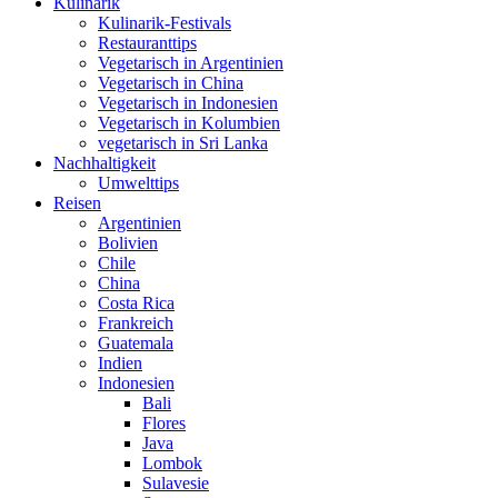
Kulinarik
Kulinarik-Festivals
Restauranttips
Vegetarisch in Argentinien
Vegetarisch in China
Vegetarisch in Indonesien
Vegetarisch in Kolumbien
vegetarisch in Sri Lanka
Nachhaltigkeit
Umwelttips
Reisen
Argentinien
Bolivien
Chile
China
Costa Rica
Frankreich
Guatemala
Indien
Indonesien
Bali
Flores
Java
Lombok
Sulavesie