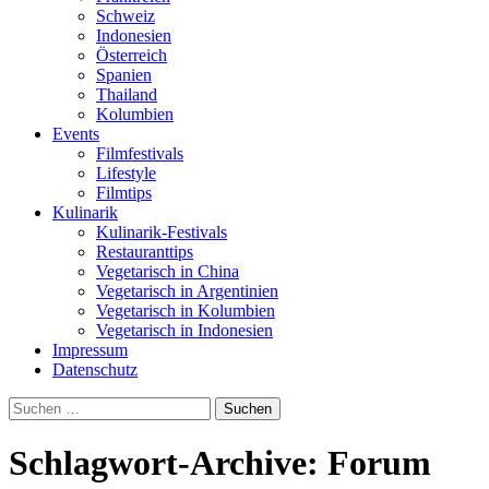
Schweiz
Indonesien
Österreich
Spanien
Thailand
Kolumbien
Events
Filmfestivals
Lifestyle
Filmtips
Kulinarik
Kulinarik-Festivals
Restauranttips
Vegetarisch in China
Vegetarisch in Argentinien
Vegetarisch in Kolumbien
Vegetarisch in Indonesien
Impressum
Datenschutz
Suchen
nach:
Schlagwort-Archive: Forum