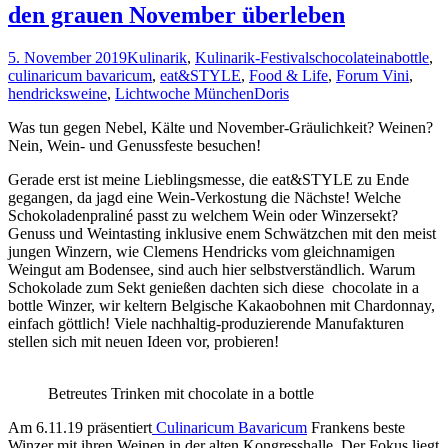
den grauen November überleben
5. November 2019
Kulinarik
,
Kulinarik-Festivals
chocolateinabottle
,
culinaricum bavaricum
,
eat&STYLE
,
Food & Life
,
Forum Vini
,
hendricksweine
,
Lichtwoche München
Doris
Was tun gegen Nebel, Kälte und November-Gräulichkeit? Weinen?
Nein, Wein- und Genussfeste besuchen!
Gerade erst ist meine Lieblingsmesse, die eat&STYLE zu Ende
gegangen, da jagd eine Wein-Verkostung die Nächste! Welche
Schokoladenpraliné passt zu welchem Wein oder Winzersekt?
Genuss und Weintasting inklusive enem Schwätzchen mit den meist
jungen Winzern, wie Clemens Hendricks vom gleichnamigen
Weingut am Bodensee, sind auch hier selbstverständlich. Warum
Schokolade zum Sekt genießen dachten sich diese chocolate in a
bottle Winzer, wir keltern Belgische Kakaobohnen mit Chardonnay,
einfach göttlich! Viele nachhaltig-produzierende Manufakturen
stellen sich mit neuen Ideen vor, probieren!
Betreutes Trinken mit chocolate in a bottle
Am 6.11.19 präsentiert
Culinaricum Bavaricum
Frankens beste
Winzer mit ihren Weinen in der alten Kongresshalle. Der Fokus liegt