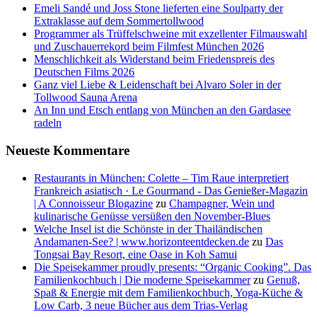
Emeli Sandé und Joss Stone lieferten eine Soulparty der
Extraklasse auf dem Sommertollwood
Programmer als Trüffelschweine mit exzellenter Filmauswahl
und Zuschauerrekord beim Filmfest München 2026
Menschlichkeit als Widerstand beim Friedenspreis des
Deutschen Films 2026
Ganz viel Liebe & Leidenschaft bei Alvaro Soler in der
Tollwood Sauna Arena
An Inn und Etsch entlang von München an den Gardasee
radeln
Neueste Kommentare
Restaurants in München: Colette – Tim Raue interpretiert
Frankreich asiatisch · Le Gourmand - Das Genießer-Magazin
| A Connoisseur Blogazine
zu
Champagner, Wein und
kulinarische Genüsse versüßen den November-Blues
Welche Insel ist die Schönste in der Thailändischen
Andamanen-See? | www.horizonteentdecken.de
zu
Das
Tongsai Bay Resort, eine Oase in Koh Samui
Die Speisekammer proudly presents: “Organic Cooking”. Das
Familienkochbuch | Die moderne Speisekammer
zu
Genuß,
Spaß & Energie mit dem Familienkochbuch, Yoga-Küche &
Low Carb, 3 neue Bücher aus dem Trias-Verlag