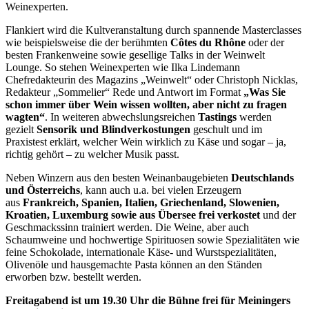
Weinexperten.
Flankiert wird die Kultveranstaltung durch spannende Masterclasses
wie beispielsweise die der berühmten
Côtes du Rhône
oder der
besten Frankenweine sowie gesellige Talks in der Weinwelt
Lounge. So stehen Weinexperten wie Ilka Lindemann
Chefredakteurin des Magazins „Weinwelt“ oder Christoph Nicklas,
Redakteur „Sommelier“ Rede und Antwort im Format
„Was Sie
schon immer über Wein wissen wollten, aber nicht zu fragen
wagten“
. In weiteren abwechslungsreichen
Tastings
werden
gezielt
Sensorik und Blindverkostungen
geschult und im
Praxistest erklärt, welcher Wein wirklich zu Käse und sogar – ja,
richtig gehört – zu welcher Musik passt.
Neben Winzern aus den besten Weinanbaugebieten
Deutschlands
und Österreichs
, kann auch u.a. bei vielen Erzeugern
aus
Frankreich, Spanien, Italien, Griechenland, Slowenien,
Kroatien, Luxemburg sowie aus Übersee frei verkostet
und der
Geschmackssinn trainiert werden. Die Weine, aber auch
Schaumweine und hochwertige Spirituosen sowie Spezialitäten wie
feine Schokolade, internationale Käse- und Wurstspezialitäten,
Olivenöle und hausgemachte Pasta können an den Ständen
erworben bzw. bestellt werden.
Freitagabend ist um 19.30 Uhr die Bühne frei für Meiningers