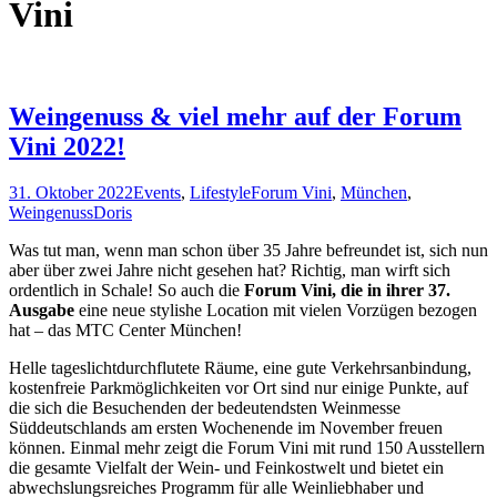
Vini
Weingenuss & viel mehr auf der Forum
Vini 2022!
31. Oktober 2022
Events
,
Lifestyle
Forum Vini
,
München
,
Weingenuss
Doris
Was tut man, wenn man schon über 35 Jahre befreundet ist, sich nun
aber über zwei Jahre nicht gesehen hat? Richtig, man wirft sich
ordentlich in Schale! So auch die
Forum Vini, die in ihrer 37.
Ausgabe
eine neue stylishe Location mit vielen Vorzügen bezogen
hat – das MTC Center München!
Helle tageslichtdurchflutete Räume, eine gute Verkehrsanbindung,
kostenfreie Parkmöglichkeiten vor Ort sind nur einige Punkte, auf
die sich die Besuchenden der bedeutendsten Weinmesse
Süddeutschlands am ersten Wochenende im November freuen
können. Einmal mehr zeigt die Forum Vini mit rund 150 Ausstellern
die gesamte Vielfalt der Wein- und Feinkostwelt und bietet ein
abwechslungsreiches Programm für alle Weinliebhaber und