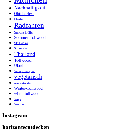
Nachhaltigkeit
Oktoberfest
Plastik
Radfahren
Sandra Hüller
Sommer-Tollwood
Sri Lanka
Sulavesie
Thailand
Tollwood
Ubud
Valery Gergiev
vegetarisch
waves4water
Winter-Tollwood
wintertollwood
Yoga
Yunnan
Instagram
horizonteentdecken