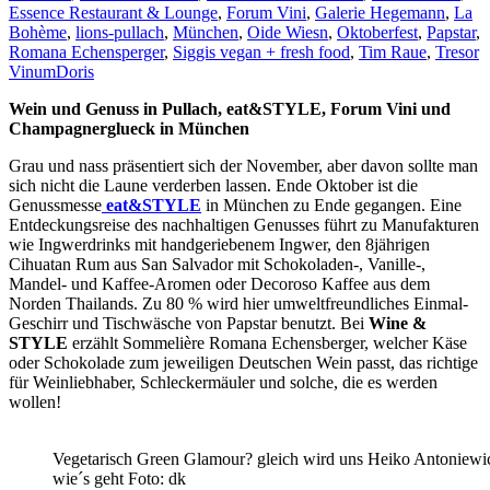
Essence Restaurant & Lounge
,
Forum Vini
,
Galerie Hegemann
,
La
Bohème
,
lions-pullach
,
München
,
Oide Wiesn
,
Oktoberfest
,
Papstar
,
Romana Echensperger
,
Siggis vegan + fresh food
,
Tim Raue
,
Tresor
Vinum
Doris
Wein und Genuss in Pullach, eat&STYLE, Forum Vini und
Champagnerglueck in München
Grau und nass präsentiert sich der November, aber davon sollte man
sich nicht die Laune verderben lassen. Ende Oktober ist die
Genussmesse
eat&STYLE
in München zu Ende gegangen. Eine
Entdeckungsreise des nachhaltigen Genusses führt zu Manufakturen
wie Ingwerdrinks mit handgeriebenem Ingwer, den 8jährigen
Cihuatan Rum aus San Salvador mit Schokoladen-, Vanille-,
Mandel- und Kaffee-Aromen oder Decoroso Kaffee aus dem
Norden Thailands. Zu 80 % wird hier umweltfreundliches Einmal-
Geschirr und Tischwäsche von Papstar benutzt. Bei
Wine &
STYLE
erzählt Sommelière Romana Echensberger, welcher Käse
oder Schokolade zum jeweiligen Deutschen Wein passt, das richtige
für Weinliebhaber, Schleckermäuler und solche, die es werden
wollen!
Vegetarisch Green Glamour? gleich wird uns Heiko Antoniewic
wie´s geht Foto: dk