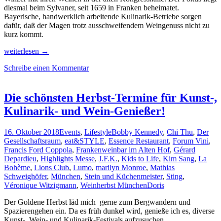
diesmal beim Sylvaner, seit 1659 in Franken beheimatet.
Bayerische, handwerklich arbeitende Kulinarik-Betriebe sorgen
dafür, daß der Magen trotz ausschweifendem Weingenuss nicht zu
kurz kommt.
Bei
weiterlesen
→
Wein,
Schreibe einen Kommentar
Genuss
&
Licht-
Installationen
Die schönsten Herbst-Termine für Kunst-,
den
Kulinarik- und Wein-Genießer!
grauen
November
überleben
16. Oktober 2018
Events
,
Lifestyle
Bobby Kennedy
,
Chi Thu
,
Der
Gesellschaftsraum
,
eat&STYLE
,
Essence Restaurant
,
Forum Vini
,
Francis Ford Coppola
,
Frankenweinbar im Alten Hof
,
Gérard
Depardieu
,
Highlights Messe
,
J.F.K.
,
Kids to Life
,
Kim Sang
,
La
Bohème
,
Lions Club
,
Lumo
,
marilyn Monroe
,
Mathias
Schweighöfer
,
München
,
Stein und Küchenmeister
,
Sting
,
Véronique Witzigmann
,
Weinherbst München
Doris
Der Goldene Herbst läd mich gerne zum Bergwandern und
Spazierengehen ein. Da es früh dunkel wird, genieße ich es, diverse
Kunst-, Wein- und Kulinarik-Festivals aufzusuchen.