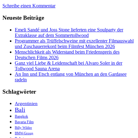
bemalt:
Schreibe einen Kommentar
Valparaiso
und
Neueste Beiträge
die
Radl-
&
Emeli Sandé und Joss Stone lieferten eine Soulparty der
Hauptstadt
Extraklasse auf dem Sommertollwood
Santiago
Programmer als Trüffelschweine mit exzellenter Filmauswahl
de
und Zuschauerrekord beim Filmfest München 2026
Chile
Menschlichkeit als Widerstand beim Friedenspreis des
Deutschen Films 2026
Ganz viel Liebe & Leidenschaft bei Alvaro Soler in der
Tollwood Sauna Arena
An Inn und Etsch entlang von München an den Gardasee
radeln
Schlagwörter
Argentinien
Bali
Bangkok
Bavaria Film
Billy Wilder
BMW-Group