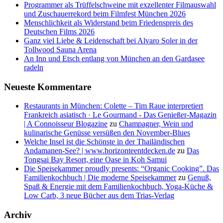
Programmer als Trüffelschweine mit exzellenter Filmauswahl
und Zuschauerrekord beim Filmfest München 2026
Menschlichkeit als Widerstand beim Friedenspreis des
Deutschen Films 2026
Ganz viel Liebe & Leidenschaft bei Alvaro Soler in der
Tollwood Sauna Arena
An Inn und Etsch entlang von München an den Gardasee
radeln
Neueste Kommentare
Restaurants in München: Colette – Tim Raue interpretiert
Frankreich asiatisch · Le Gourmand - Das Genießer-Magazin
| A Connoisseur Blogazine
zu
Champagner, Wein und
kulinarische Genüsse versüßen den November-Blues
Welche Insel ist die Schönste in der Thailändischen
Andamanen-See? | www.horizonteentdecken.de
zu
Das
Tongsai Bay Resort, eine Oase in Koh Samui
Die Speisekammer proudly presents: “Organic Cooking”. Das
Familienkochbuch | Die moderne Speisekammer
zu
Genuß,
Spaß & Energie mit dem Familienkochbuch, Yoga-Küche &
Low Carb, 3 neue Bücher aus dem Trias-Verlag
Archiv