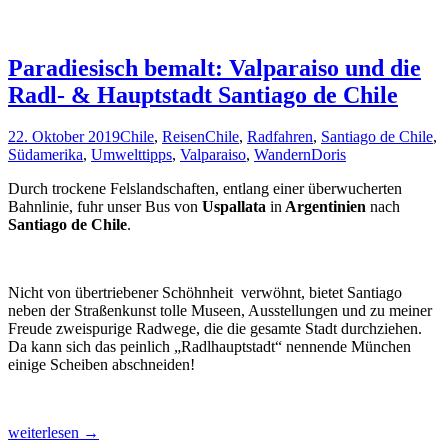
Paradiesisch bemalt: Valparaiso und die
Radl- & Hauptstadt Santiago de Chile
22. Oktober 2019
Chile
,
Reisen
Chile
,
Radfahren
,
Santiago de Chile
,
Südamerika
,
Umwelttipps
,
Valparaiso
,
Wandern
Doris
Durch trockene Felslandschaften, entlang einer überwucherten
Bahnlinie, fuhr unser Bus von
Uspallata
in
Argentinien
nach
Santiago de Chile
.
Nicht von übertriebener Schöhnheit verwöhnt, bietet Santiago
neben der Straßenkunst tolle Museen, Ausstellungen und zu meiner
Freude zweispurige Radwege, die die gesamte Stadt durchziehen.
Da kann sich das peinlich „Radlhauptstadt“ nennende München
einige Scheiben abschneiden!
Paradiesisch
weiterlesen
→