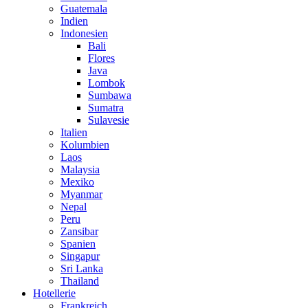
Guatemala
Indien
Indonesien
Bali
Flores
Java
Lombok
Sumbawa
Sumatra
Sulavesie
Italien
Kolumbien
Laos
Malaysia
Mexiko
Myanmar
Nepal
Peru
Zansibar
Spanien
Singapur
Sri Lanka
Thailand
Hotellerie
Frankreich