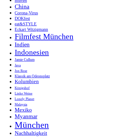
Bolivien
China
Corona-Virus
DOKfest
eat&STYLE
Eckart Witzigmann
Filmfest München
Indien
Indonesien
Jamie Cullum
Java
Jon Rose
Klassik am Odeonsplatz
Kolumbien
Königshof
Linke Weine
Lonely Planet
Malaysia
Mexiko
Myanmar
München
Nachhaltigkeit