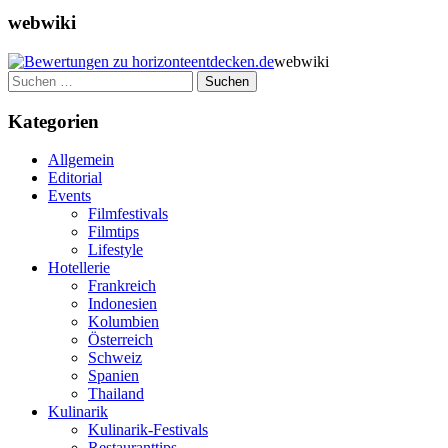
webwiki
webwiki
Suchen
nach:
Kategorien
Allgemein
Editorial
Events
Filmfestivals
Filmtips
Lifestyle
Hotellerie
Frankreich
Indonesien
Kolumbien
Österreich
Schweiz
Spanien
Thailand
Kulinarik
Kulinarik-Festivals
Restauranttips