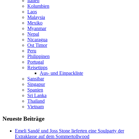
Italien
Kolumbien
Laos
Malaysia
Mexiko
Myanmar
Nepal
Nicaragua
Ost Timor
Peru
Philippinen
Portugal
Reisetipps
Aus- und Einpackliste
Sansibar
Singapur
Spanien
Sri Lanka
Thailand
Vietnam
Neueste Beiträge
Emeli Sandé und Joss Stone lieferten eine Soulparty der
Extraklasse auf dem Sommertollwood