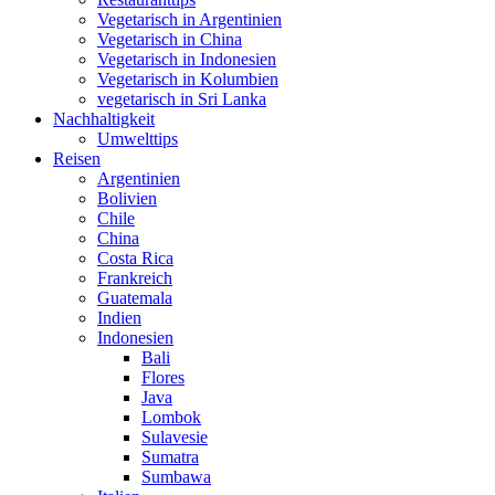
Vegetarisch in Argentinien
Vegetarisch in China
Vegetarisch in Indonesien
Vegetarisch in Kolumbien
vegetarisch in Sri Lanka
Nachhaltigkeit
Umwelttips
Reisen
Argentinien
Bolivien
Chile
China
Costa Rica
Frankreich
Guatemala
Indien
Indonesien
Bali
Flores
Java
Lombok
Sulavesie
Sumatra
Sumbawa