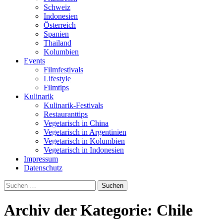
Schweiz
Indonesien
Österreich
Spanien
Thailand
Kolumbien
Events
Filmfestivals
Lifestyle
Filmtips
Kulinarik
Kulinarik-Festivals
Restauranttips
Vegetarisch in China
Vegetarisch in Argentinien
Vegetarisch in Kolumbien
Vegetarisch in Indonesien
Impressum
Datenschutz
Suchen
nach:
Archiv der Kategorie: Chile