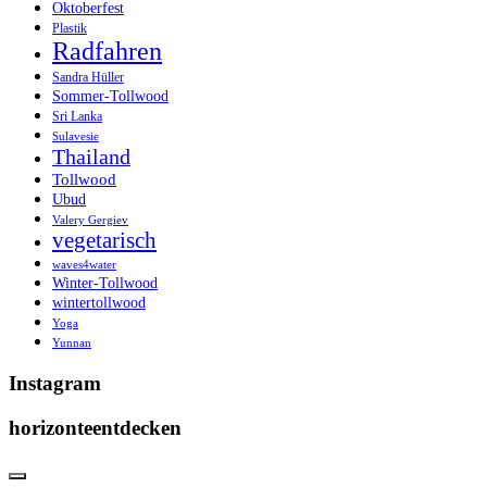
Oktoberfest
Plastik
Radfahren
Sandra Hüller
Sommer-Tollwood
Sri Lanka
Sulavesie
Thailand
Tollwood
Ubud
Valery Gergiev
vegetarisch
waves4water
Winter-Tollwood
wintertollwood
Yoga
Yunnan
Instagram
horizonteentdecken