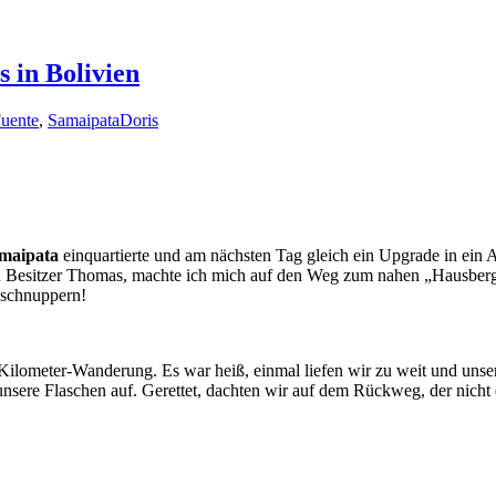
 in Bolivien
Fuente
,
Samaipata
Doris
maipata
einquartierte und am nächsten Tag gleich ein Upgrade in ein
on Besitzer Thomas, machte ich mich auf den Weg zum nahen „Hausberg
u schnuppern!
Kilometer-Wanderung. Es war heiß, einmal liefen wir zu weit und unser
 unsere Flaschen auf. Gerettet, dachten wir auf dem Rückweg, der nicht