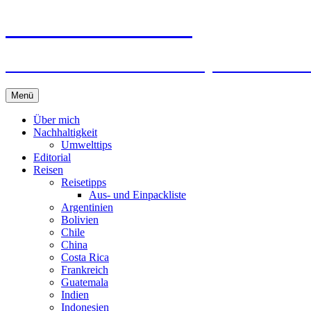
horizonteentdecken
Geschichten und Geheim-Tips über Nachhal
Springe
Menü
zum
Inhalt
Über mich
Nachhaltigkeit
Umwelttips
Editorial
Reisen
Reisetipps
Aus- und Einpackliste
Argentinien
Bolivien
Chile
China
Costa Rica
Frankreich
Guatemala
Indien
Indonesien