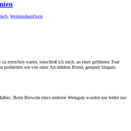
nien
risch
,
Weinproben
Doris
u erreichen waren, entschloß ich mich, an einer geführten Tour
t probierten wir von einer Art mildem Brand, genannt Singani,
albec. Beim Biowein eines anderen Weinguts wurden uns leider nur