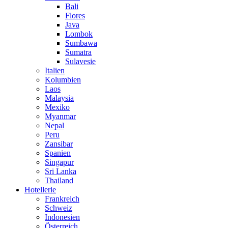
Bali
Flores
Java
Lombok
Sumbawa
Sumatra
Sulavesie
Italien
Kolumbien
Laos
Malaysia
Mexiko
Myanmar
Nepal
Peru
Zansibar
Spanien
Singapur
Sri Lanka
Thailand
Hotellerie
Frankreich
Schweiz
Indonesien
Österreich