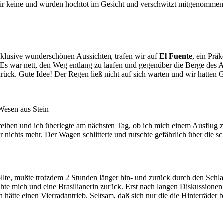
r keine und wurden hochtot im Gesicht und verschwitzt mitgenommen. G
nklusive wunderschönen Aussichten, trafen wir auf
El Fuente
, ein Prä
 Es war nett, den Weg entlang zu laufen und gegenüber die Berge des
ck. Gute Idee! Der Regen ließ nicht auf sich warten und wir hatten Gl
 Wesen aus Stein
treiben und ich überlegte am nächsten Tag, ob ich mich einem Ausflug
r nichts mehr. Der Wagen schlitterte und rutschte gefährlich über die s
lte, mußte trotzdem 2 Stunden länger hin- und zurück durch den Schla
chte mich und eine Brasilianerin zurück. Erst nach langen Diskussione
 hätte einen Vierradantrieb. Seltsam, daß sich nur die die Hinterräd