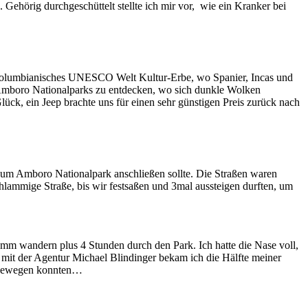
ehörig durchgeschüttelt stellte ich mir vor, wie ein Kranker bei
kolumbianisches UNESCO Welt Kultur-Erbe, wo Spanier, Incas und
 Amboro Nationalparks zu entdecken, wo sich dunkle Wolken
ück, ein Jeep brachte uns für einen sehr günstigen Preis zurück nach
 zum Amboro Nationalpark anschließen sollte. Die Straßen waren
chlammige Straße, bis wir festsaßen und 3mal aussteigen durften, um
mm wandern plus 4 Stunden durch den Park. Ich hatte die Nase voll,
n mit der Agentur Michael Blindinger bekam ich die Hälfte meiner
er bewegen konnten…