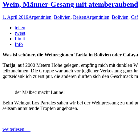
Wein, Männer-Gesang mit atemberaubende 
1. April 2019
Argentinien
,
Bolivien
,
Reisen
Argentinien
,
Bolivien
,
Caf
teilen
tweet
Pin it
Info
Was ist schöner, die Weinregionen Tarifa in Bolivien oder Cafaya
Tarija
, auf 2000 Metern Höhe gelegen, empfing mich mit dunklen Wo
teilzunehmen. Die Gruppe war auch vor jeglicher Verkostung ganz lu
gottseidank ich zuerst pur, die anderen durften sich den Geschmack 
der Malbec macht Laune!
Beim Weingut Los Parrales sahen wir bei der Weinpressung zu und p
seltsam anmutende Tropfen angeboten.
Wein,
weiterlesen
→
Männer-