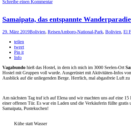
Schreibe einen Kommentar
Gesang
mit
atemberaubende
Fels-
Samaipata, das entspannte Wanderparadies
Formationen
in
29. März 2019
Bolivien
,
Reisen
Amboro-National-Park
,
Bolivien
,
El 
Bolivien
und
teilen
Argentinien
tweet
Pin it
Info
Vagabundo
hieß das Hostel, in dem ich mich im 3000 Seelen-Ort
Sa
Hostel mit Gruppen voll wurde. Ausgerüstet mit Aktivitäten-Infos v
Ausblick auf die unliegenden Berge. Herrlich, mal abgasfreie Luft z
Am nächsten Tag traf ich auf Elena und wir machten uns auf eine 15 
einer offenen Tür. Es war ein Laden und die Verkäuferin füllte gratis
Samaipata, Pustekuchen!
Kühe statt Wasser