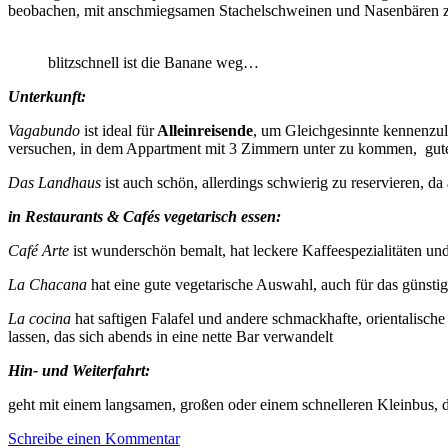
beobachen, mit anschmiegsamen Stachelschweinen und Nasenbären zu 
blitzschnell ist die Banane weg…
Unterkunft:
Vagabundo
ist ideal für
Alleinreisende
, um Gleichgesinnte kennenzule
versuchen, in dem Appartment mit 3 Zimmern unter zu kommen, gutes
Das Landhaus
ist auch schön, allerdings schwierig zu reservieren, d
in Restaurants & Cafés vegetarisch essen:
Café Arte
ist wunderschön bemalt, hat leckere Kaffeespezialitäten un
La Chacana
hat eine gute vegetarische Auswahl, auch für das günst
La cocina
hat saftigen Falafel und andere schmackhafte, orientalisch
lassen, das sich abends in eine nette Bar verwandelt
Hin- und Weiterfahrt:
geht mit einem langsamen, großen oder einem schnelleren Kleinbus, der
Schreibe einen Kommentar