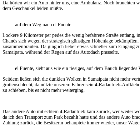
Da hörten wir ein Auto hinter uns, eine Ambulanz. Noch brauchten wi
dem Geschaukel leiden müßte.
auf dem Weg nach el Fuente
Lockere 9 Kilometer per pedes die wenig befahrene Straße entlang, i
Chanés sich wegen der strategisch günstigen Höhenlage bekämpften.
zusammenbrauten. Da ging ich lieber etwas schneller zum Eingang zurü
Samaipata, während der Regen auf das Autodach prasselte.
el Fuente, sieht aus wie ein riesiges, auf-dem-Bauch-liegendes
Seitdem ließen sich die dunklen Wolken in Samaipata nicht mehr ver
grottenschlecht, da nützte unserem Fahrer sein 4-Radantrieb-Aufklebe
zu schieben, bis es nicht mehr weiterging.
Das andere Auto mit echtem 4-Radantrieb kam zurück, wer weiter wol
da ich den Transport zum Park bezahlt hatte und das andere Auto bra
Zahlung zurück, die Besitzerin behauptete immer wieder, unser Wagen