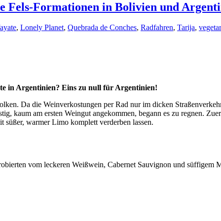
Fels-Formationen in Bolivien und Argenti
ayate
,
Lonely Planet
,
Quebrada de Conches
,
Radfahren
,
Tarija
,
vegeta
te in Argentinien? Eins zu null für Argentinien!
lken. Da die Weinverkostungen per Rad nur im dicken Straßenverkehr z
stig, kaum am ersten Weingut angekommen, begann es zu regnen. Zuers
mit süßer, warmer Limo komplett verderben lassen.
robierten vom leckeren Weißwein, Cabernet Sauvignon und süffigem M