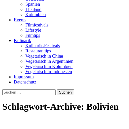
Spanien
Thailand
Kolumbien
Events
Filmfestivals
Lifestyle
Filmtips
Kulinarik
Kulinarik-Festivals
Restauranttips
Vegetarisch in China
Vegetarisch in Argentinien
Vegetarisch in Kolumbien
Vegetarisch in Indonesien
Impressum
Datenschutz
Suchen
nach:
Schlagwort-Archive: Bolivien