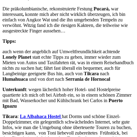
Die präkolumbianische, rekonstruierte Festung
Pucará,
war
interessant
,
konnte mich aber nicht wirklich überzeugen, ich bin
einfach von Angkor Wat und die ihn umgebenden Tempeln zu
verwöhnt. Witzig fand ich die riesigen Kakteen, die teilweise wie
ausgestreckte Finger aussehen…
Tipps:
auch wenn der angeblich auf Umweltfreundlichkeit achtende
Lonely Planet
statt echte Tipps zu geben, immer wieder zum
Mieten von Autos und Taxifahrten rät, was in einem Reisehandbuch
nichts zu suchen hat; fährt fast überall ein bequemer, auch für
Langbeinige geeignete Bus hin, auch von
Tilcara
nach
Humahuaca
und von dort nach
Serrania de Hornocal
Unterkunft
: wegen lächerlich hoher Hotel- und Hostelpreise
quartierte ich mich oft bei Airbnb ein, so in einem schönen Zimmer
mit Bad, Wasserkocher und Kühlschrank bei Carlos in
Puerto
Iguazu
Tilcara
:
La Albahaca Hostel
hat Dorms und schöne Einzel-
Doppelzimmer, ein gelegentlich schwächelndes Internet, sehr gute
Infos, wie man die Umgebung ohne überteuerte Touren zu buchen,
besichtigen kann, von Toni liebevoll zubereitetes Frühstück, bei