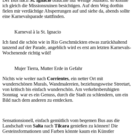
Der Bus nach
St. Ignacio
brauchte nur wenige Stunden. so konnte
ich gleich die Missionsruinen besichtigen. Auf dem Weg dorthin
fielen mir verdächtige Absperrungen auf und siehe da, abends sollte
eine Karnevalsparade stattfinden.
Karneval à la St. Ignacio
Ich fand die schön wie in Rio Geschmückten etwas zurückhaltend
tanzend auf der Parade, angeblich wird es erst am letzten Karnevals-
Wochenende richtig wild!
Mujer Tierra, Mutter Erde in Gefahr
Nichts wie weiter nach
Corrientes
, ein netter Ort mit
wunderschönen Murals, Wandmalereien, beziehungsweise Streetart,
von kritisch bis einfach wunderschön. Am verkehrsberuhigten
Sonntag war es ein Genuss, durch die Stadt zu schlendern, um ein
Bild nach dem anderen zu entdecken.
Sensationsionell, einfach gemütlich vom beqemen Bus aus die
Landschaft von
Salta
nach
Tilcara
genießen zu können! Die
Gesteinsformationen und Farben könnte kaum ein Künstler