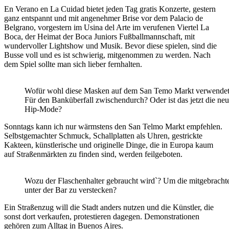
En Verano en La Cuidad bietet jeden Tag gratis Konzerte, gestern
ganz entspannt und mit angenehmer Brise vor dem Palacio de
Belgrano, vorgestern im Usina del Arte im verufenen Viertel La
Boca, der Heimat der Boca Juniors Fußballmannschaft, mit
wundervoller Lightshow und Musik. Bevor diese spielen, sind die
Busse voll und es ist schwierig, mitgenommen zu werden. Nach
dem Spiel sollte man sich lieber fernhalten.
Wofür wohl diese Masken auf dem San Temo Markt verwende
Für den Banküberfall zwischendurch? Oder ist das jetzt die ne
Hip-Mode?
Sonntags kann ich nur wärmstens den San Telmo Markt empfehlen.
Selbstgemachter Schmuck, Schallplatten als Uhren, gestrickte
Kakteen, künstlerische und originelle Dinge, die in Europa kaum
auf Straßenmärkten zu finden sind, werden feilgeboten.
Wozu der Flaschenhalter gebraucht wird`? Um die mitgebracht
unter der Bar zu verstecken?
Ein Straßenzug will die Stadt anders nutzen und die Künstler, die
sonst dort verkaufen, protestieren dagegen. Demonstrationen
gehören zum Alltag in Buenos Aires.