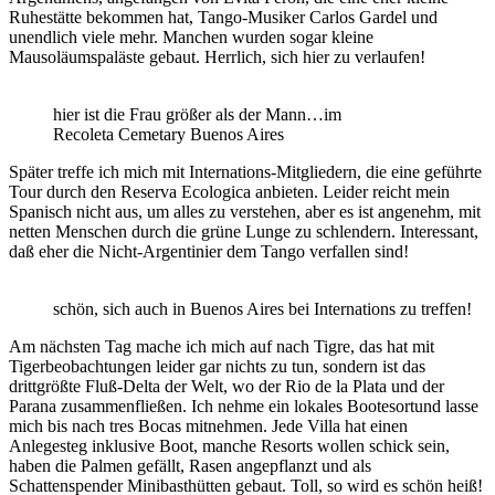
Ruhestätte bekommen hat, Tango-Musiker Carlos Gardel und
unendlich viele mehr. Manchen wurden sogar kleine
Mausoläumspaläste gebaut. Herrlich, sich hier zu verlaufen!
hier ist die Frau größer als der Mann…im
Recoleta Cemetary Buenos Aires
Später treffe ich mich mit Internations-Mitgliedern, die eine geführte
Tour durch den Reserva Ecologica anbieten. Leider reicht mein
Spanisch nicht aus, um alles zu verstehen, aber es ist angenehm, mit
netten Menschen durch die grüne Lunge zu schlendern. Interessant,
daß eher die Nicht-Argentinier dem Tango verfallen sind!
schön, sich auch in Buenos Aires bei Internations zu treffen!
Am nächsten Tag mache ich mich auf nach Tigre, das hat mit
Tigerbeobachtungen leider gar nichts zu tun, sondern ist das
drittgrößte Fluß-Delta der Welt, wo der Rio de la Plata und der
Parana zusammenfließen. Ich nehme ein lokales Bootesortund lasse
mich bis nach tres Bocas mitnehmen. Jede Villa hat einen
Anlegesteg inklusive Boot, manche Resorts wollen schick sein,
haben die Palmen gefällt, Rasen angepflanzt und als
Schattenspender Minibasthütten gebaut. Toll, so wird es schön heiß!