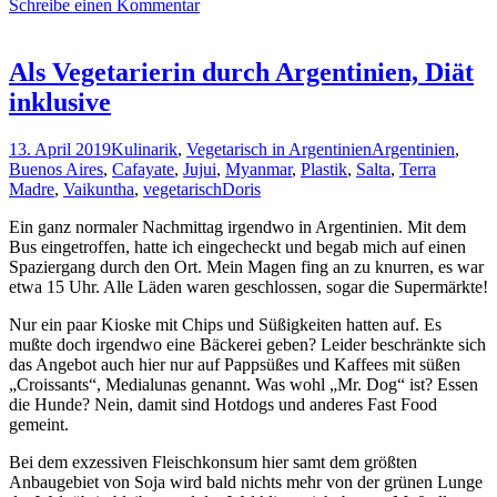
Schreibe einen Kommentar
Schönheit
von
Tafi
del
Als Vegetarierin durch Argentinien, Diät
Valle
inklusive
und
Fiambala
erleben
13. April 2019
Kulinarik
,
Vegetarisch in Argentinien
Argentinien
,
Buenos Aires
,
Cafayate
,
Jujui
,
Myanmar
,
Plastik
,
Salta
,
Terra
Madre
,
Vaikuntha
,
vegetarisch
Doris
Ein ganz normaler Nachmittag irgendwo in Argentinien. Mit dem
Bus eingetroffen, hatte ich eingecheckt und begab mich auf einen
Spaziergang durch den Ort. Mein Magen fing an zu knurren, es war
etwa 15 Uhr. Alle Läden waren geschlossen, sogar die Supermärkte!
Nur ein paar Kioske mit Chips und Süßigkeiten hatten auf. Es
mußte doch irgendwo eine Bäckerei geben? Leider beschränkte sich
das Angebot auch hier nur auf Pappsüßes und Kaffees mit süßen
„Croissants“, Medialunas genannt. Was wohl „Mr. Dog“ ist? Essen
die Hunde? Nein, damit sind Hotdogs und anderes Fast Food
gemeint.
Bei dem exzessiven Fleischkonsum hier samt dem größten
Anbaugebiet von Soja wird bald nichts mehr von der grünen Lunge