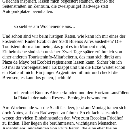
Griechen inspiriert, lassen mich begeistert staunen, ebenso die
Seitenstraßen im Zentrum, die zweispurige! Radwege statt
Autoparkplätze beeinhalten.
so sieht es am Wochenende aus…
Und schon sind wir beim lustigen Raten, wie kann ich mir eines der
kostenlosen Räder Ecobici der Stadt Buenos Aires ausleihen? Die
Touristeninformation meint, das gibt es im Moment nicht,
Einheimische sind sich unsicher. Zwei Tage später erfahre ich von
einer anderen Touristeninfo-Mitarbeiterin, das man sich direkt am
Plaza de Mayo bei Ecobici registrieren lassen kann. Sicher bin ich
50 mal da vorbeigelaufen! Es klappt und um die Ecke wartet schon
ein Rad auf mich. Ein junger Argentinier hift mir und checkt die
Bremsen, es kann los gehen, juchhuh!
mit ecobici Buenos Aires erkunden und den Horizont-ausfülle
la Plata in der nahen Reserva Ecologica bewundern
Am Wochenende war die Stadt fast leer, jetzt am Montag trauen sich
doch Autos, auf den Radwegen zu fahren. So einfach ist es nicht,
wegen der vielen Einbahnstraßen den Weg zum Recoleta Friedhof
zu finden. Hier liegen die berühmtesten, wichtigsten Menschen
Argentiniens, angefangen von Evita Peron, die eine eher kleine