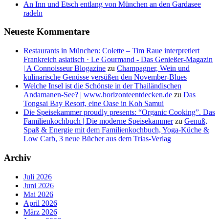
An Inn und Etsch entlang von München an den Gardasee
radeln
Neueste Kommentare
Restaurants in München: Colette – Tim Raue interpretiert
Frankreich asiatisch · Le Gourmand - Das Genießer-Magazin
| A Connoisseur Blogazine
zu
Champagner, Wein und
kulinarische Genüsse versüßen den November-Blues
Welche Insel ist die Schönste in der Thailändischen
Andamanen-See? | www.horizonteentdecken.de
zu
Das
Tongsai Bay Resort, eine Oase in Koh Samui
Die Speisekammer proudly presents: “Organic Cooking”. Das
Familienkochbuch | Die moderne Speisekammer
zu
Genuß,
Spaß & Energie mit dem Familienkochbuch, Yoga-Küche &
Low Carb, 3 neue Bücher aus dem Trias-Verlag
Archiv
Juli 2026
Juni 2026
Mai 2026
April 2026
März 2026