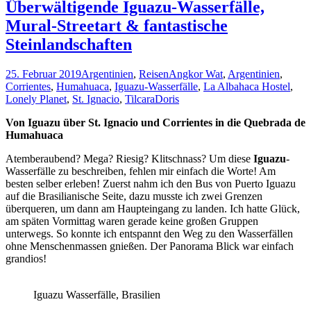
Fels-
Überwältigende Iguazu-Wasserfälle,
Formationen
Mural-Streetart & fantastische
in
Bolivien
Steinlandschaften
und
Argentinien
25. Februar 2019
Argentinien
,
Reisen
Angkor Wat
,
Argentinien
,
Corrientes
,
Humahuaca
,
Iguazu-Wasserfälle
,
La Albahaca Hostel
,
Lonely Planet
,
St. Ignacio
,
Tilcara
Doris
Von Iguazu über St. Ignacio und Corrientes in die Quebrada de
Humahuaca
Atemberaubend? Mega? Riesig? Klitschnass? Um diese
Iguazu
-
Wasserfälle zu beschreiben, fehlen mir einfach die Worte! Am
besten selber erleben! Zuerst nahm ich den Bus von Puerto Iguazu
auf die Brasilianische Seite, dazu musste ich zwei Grenzen
überqueren, um dann am Haupteingang zu landen. Ich hatte Glück,
am späten Vormittag waren gerade keine großen Gruppen
unterwegs. So konnte ich entspannt den Weg zu den Wasserfällen
ohne Menschenmassen gnießen. Der Panorama Blick war einfach
grandios!
Iguazu Wasserfälle, Brasilien