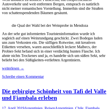
Autoverkehr und weit entfernten Bergen, entsprach es natürlich
nicht meiner romantischen Vorstellung. Immerhin sind die Straßen
von schattenspendenden Bäumen gesäumt.
die Qual der Wahl bei der Weinprobe in Mendoza
An der sehr gut informierten Touristeninformation wurde ich
sogleich auf einen Weinrundgang geschickt. Zwei Bodegas luden
uns zum Verkosten ein. Die süffigen Rotweine, mit kreativen
Etiketten versehen, waren ausschließlich leckere Malbecs, der
Probier-Sekt befand sich in einer verdächtig bunten Flasche. Ich
ahnte nichts Trockenes und ja, es handelte sich um süßen Sekt, sehr
beliebt bei den Süßigkeiten-verliebten Argentiniern.
Von
weiterlesen
→
der
Schreibe einen Kommentar
Wein-
Metropole
Mendoza
nach
Die gebirgige Schönheit von Tafi del Valle
Uspallata
und Fiambala erleben
im
Gebirgstal
17. April 2019
Argentinien
,
Reisen
Argentinien
,
Chile
,
Fiambala
,