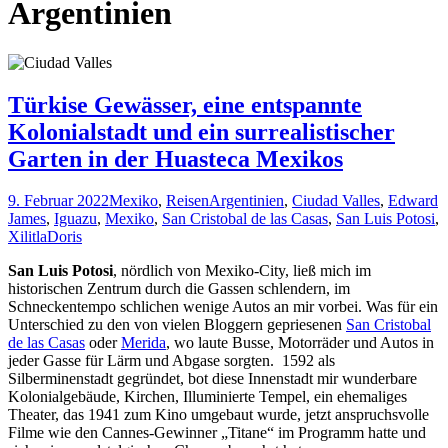
Argentinien
Türkise Gewässer, eine entspannte
Kolonialstadt und ein surrealistischer
Garten in der Huasteca Mexikos
9. Februar 2022
Mexiko
,
Reisen
Argentinien
,
Ciudad Valles
,
Edward
James
,
Iguazu
,
Mexiko
,
San Cristobal de las Casas
,
San Luis Potosi
,
Xilitla
Doris
San Luis Potosi
, nördlich von Mexiko-City, ließ mich im
historischen Zentrum durch die Gassen schlendern, im
Schneckentempo schlichen wenige Autos an mir vorbei. Was für ein
Unterschied zu den von vielen Bloggern gepriesenen
San Cristobal
de las Casas
oder
Merida
, wo laute Busse, Motorräder und Autos in
jeder Gasse für Lärm und Abgase sorgten. 1592 als
Silberminenstadt gegründet, bot diese Innenstadt mir wunderbare
Kolonialgebäude, Kirchen, Illuminierte Tempel, ein ehemaliges
Theater, das 1941 zum Kino umgebaut wurde, jetzt anspruchsvolle
Filme wie den Cannes-Gewinner „Titane“ im Programm hatte und