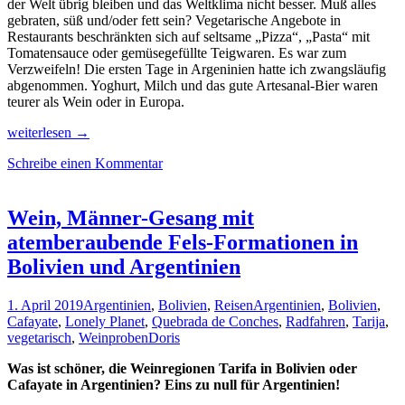
der Welt übrig bleiben und das Weltklima nicht besser. Muß alles
gebraten, süß und/oder fett sein? Vegetarische Angebote in
Restaurants beschränkten sich auf seltsame „Pizza“, „Pasta“ mit
Tomatensauce oder gemüsegefüllte Teigwaren. Es war zum
Verzweifeln! Die ersten Tage in Argeninien hatte ich zwangsläufig
abgenommen. Yoghurt, Milch und das gute Artesanal-Bier waren
teurer als Wein oder in Europa.
Als
weiterlesen
→
Vegetarierin
Schreibe einen Kommentar
durch
Argentinien,
Diät
inklusive
Wein, Männer-Gesang mit
atemberaubende Fels-Formationen in
Bolivien und Argentinien
1. April 2019
Argentinien
,
Bolivien
,
Reisen
Argentinien
,
Bolivien
,
Cafayate
,
Lonely Planet
,
Quebrada de Conches
,
Radfahren
,
Tarija
,
vegetarisch
,
Weinproben
Doris
Was ist schöner, die Weinregionen Tarifa in Bolivien oder
Cafayate in Argentinien? Eins zu null für Argentinien!