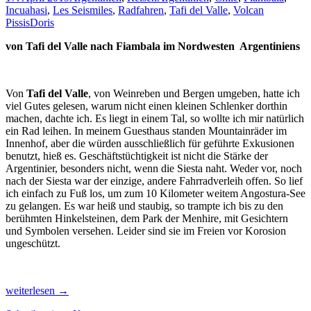
Incuahasi
,
Les Seismiles
,
Radfahren
,
Tafi del Valle
,
Volcan
Pissis
Doris
von Tafi del Valle nach Fiambala im Nordwesten Argentiniens
Von
Tafi del Valle
, von Weinreben und Bergen umgeben, hatte ich
viel Gutes gelesen, warum nicht einen kleinen Schlenker dorthin
machen, dachte ich. Es liegt in einem Tal, so wollte ich mir natürlich
ein Rad leihen. In meinem Guesthaus standen Mountainräder im
Innenhof, aber die würden ausschließlich für geführte Exkusionen
benutzt, hieß es. Geschäftstüchtigkeit ist nicht die Stärke der
Argentinier, besonders nicht, wenn die Siesta naht. Weder vor, noch
nach der Siesta war der einzige, andere Fahrradverleih offen. So lief
ich einfach zu Fuß los, um zum 10 Kilometer weitem Angostura-See
zu gelangen. Es war heiß und staubig, so trampte ich bis zu den
berühmten Hinkelsteinen, dem Park der Menhire, mit Gesichtern
und Symbolen versehen. Leider sind sie im Freien vor Korosion
ungeschützt.
Die
weiterlesen
→
gebirgige