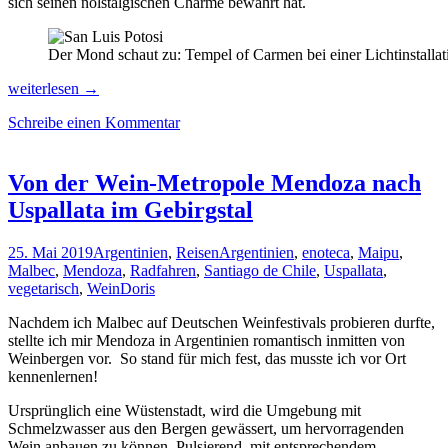
sich seinen nolstalgischen Charme bewahrt hat.
Der Mond schaut zu: Tempel of Carmen bei einer Lichtinstallati
Türkise
weiterlesen
→
Gewässer,
Schreibe einen Kommentar
eine
entspannte
Kolonialstadt
und
Von der Wein-Metropole Mendoza nach
ein
Uspallata im Gebirgstal
surrealistischer
Garten
in
25. Mai 2019
Argentinien
,
Reisen
Argentinien
,
enoteca
,
Maipu
,
der
Malbec
,
Mendoza
,
Radfahren
,
Santiago de Chile
,
Uspallata
,
Huasteca
vegetarisch
,
Wein
Doris
Mexikos
Nachdem ich Malbec auf Deutschen Weinfestivals probieren durfte,
stellte ich mir Mendoza in Argentinien romantisch inmitten von
Weinbergen vor. So stand für mich fest, das musste ich vor Ort
kennenlernen!
Ursprünglich eine Wüstenstadt, wird die Umgebung mit
Schmelzwasser aus den Bergen gewässert, um hervorragenden
Wein anbauen zu können. Pulsierend, mit entsprechendem