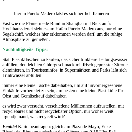
hier in Puerto Madero läßt es sich herrlich flanieren
Fast wie die Flaniermeile Bund in Shanghai mit Bick auf´s
Hochhausviertel sieht es am Hafen Puerto Madero aus, nur ohne
Segelschiff, welches hier erklommen werden darf, um die ruhige
Atmosphäre zu genießen.
Nachhaltigkeits-Tipps:
Statt Plastikflaschen zu kaufen, das sicher trinkbare Leitungswasser
abfüllen, den leichten Chlorgeschmack mit frisch gepresster Zitrone
eleminieren, in Touristeninfos, in Supermärkten und Parks läßt sich
Trinkwasser abfüllen
immer eine kleine Tasche dabeihaben, um auf unvorhergesehene
Einkäufe vorbereitet zu sein, am besten eine kleine Plastiktüte für
Obst und Gemüsekauf dabeihaben
es wird zwar versucht, verschiedene Mülltonnen aufzustellen, mit
recyclebarer und nicht recyclebarer Option, nur woher weiß
irgendjemand, was recycelt wird?
Ecobici
Karte beantragen: gleich am Plaza de Mayo, Ecke
Rivadaria, Eingang zwischen den Gittern, von 9-15 Uhr, Paß