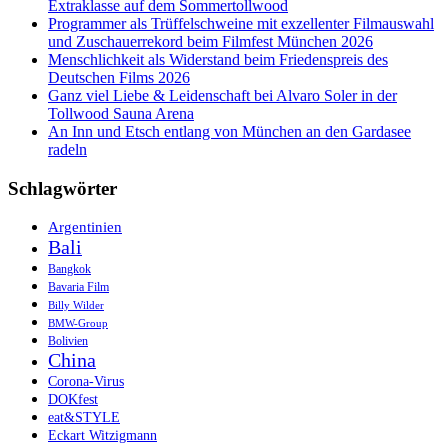
Extraklasse auf dem Sommertollwood
Programmer als Trüffelschweine mit exzellenter Filmauswahl
und Zuschauerrekord beim Filmfest München 2026
Menschlichkeit als Widerstand beim Friedenspreis des
Deutschen Films 2026
Ganz viel Liebe & Leidenschaft bei Alvaro Soler in der
Tollwood Sauna Arena
An Inn und Etsch entlang von München an den Gardasee
radeln
Schlagwörter
Argentinien
Bali
Bangkok
Bavaria Film
Billy Wilder
BMW-Group
Bolivien
China
Corona-Virus
DOKfest
eat&STYLE
Eckart Witzigmann