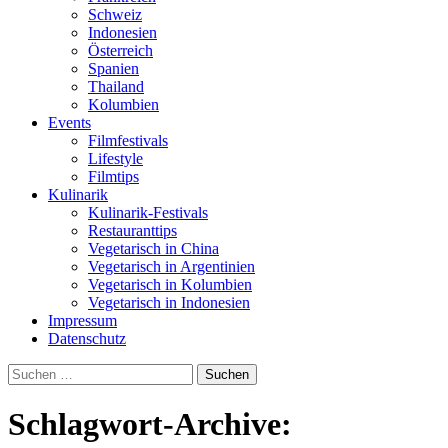
Schweiz
Indonesien
Österreich
Spanien
Thailand
Kolumbien
Events
Filmfestivals
Lifestyle
Filmtips
Kulinarik
Kulinarik-Festivals
Restauranttips
Vegetarisch in China
Vegetarisch in Argentinien
Vegetarisch in Kolumbien
Vegetarisch in Indonesien
Impressum
Datenschutz
Suchen
nach:
Schlagwort-Archive: