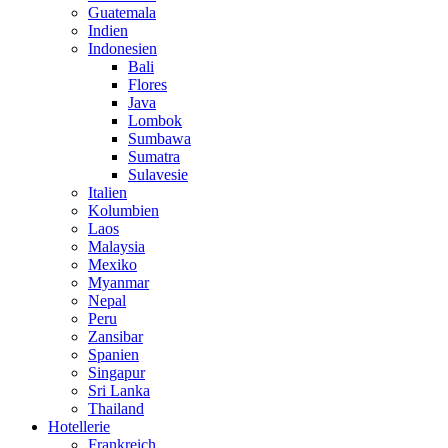
Guatemala
Indien
Indonesien
Bali
Flores
Java
Lombok
Sumbawa
Sumatra
Sulavesie
Italien
Kolumbien
Laos
Malaysia
Mexiko
Myanmar
Nepal
Peru
Zansibar
Spanien
Singapur
Sri Lanka
Thailand
Hotellerie
Frankreich