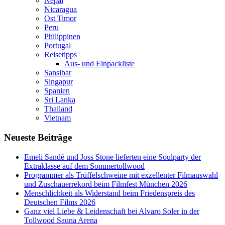
Nepal
Nicaragua
Ost Timor
Peru
Philippinen
Portugal
Reisetipps
Aus- und Einpackliste
Sansibar
Singapur
Spanien
Sri Lanka
Thailand
Vietnam
Neueste Beiträge
Emeli Sandé und Joss Stone lieferten eine Soulparty der
Extraklasse auf dem Sommertollwood
Programmer als Trüffelschweine mit exzellenter Filmauswahl
und Zuschauerrekord beim Filmfest München 2026
Menschlichkeit als Widerstand beim Friedenspreis des
Deutschen Films 2026
Ganz viel Liebe & Leidenschaft bei Alvaro Soler in der
Tollwood Sauna Arena