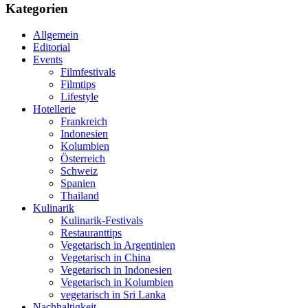
Kategorien
Allgemein
Editorial
Events
Filmfestivals
Filmtips
Lifestyle
Hotellerie
Frankreich
Indonesien
Kolumbien
Österreich
Schweiz
Spanien
Thailand
Kulinarik
Kulinarik-Festivals
Restauranttips
Vegetarisch in Argentinien
Vegetarisch in China
Vegetarisch in Indonesien
Vegetarisch in Kolumbien
vegetarisch in Sri Lanka
Nachhaltigkeit