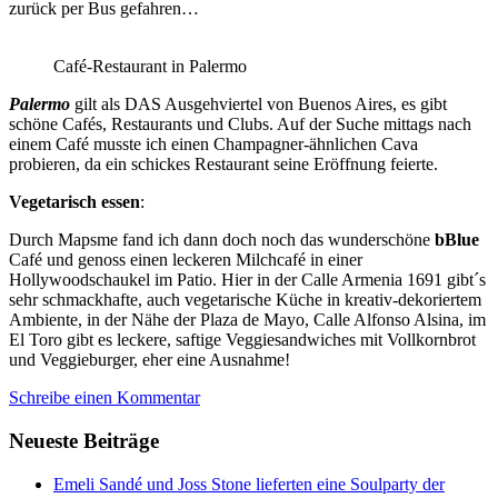
zurück per Bus gefahren…
Café-Restaurant in Palermo
Palermo
gilt als DAS Ausgehviertel von Buenos Aires, es gibt
schöne Cafés, Restaurants und Clubs. Auf der Suche mittags nach
einem Café musste ich einen Champagner-ähnlichen Cava
probieren, da ein schickes Restaurant seine Eröffnung feierte.
Vegetarisch essen
:
Durch Mapsme fand ich dann doch noch das wunderschöne
bBlue
Café und genoss einen leckeren Milchcafé in einer
Hollywoodschaukel im Patio. Hier in der Calle Armenia 1691 gibt´s
sehr schmackhafte, auch vegetarische Küche in kreativ-dekoriertem
Ambiente, in der Nähe der Plaza de Mayo, Calle Alfonso Alsina, im
El Toro gibt es leckere, saftige Veggiesandwiches mit Vollkornbrot
und Veggieburger, eher eine Ausnahme!
Schreibe einen Kommentar
Neueste Beiträge
Emeli Sandé und Joss Stone lieferten eine Soulparty der