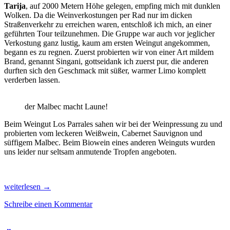
Tarija
, auf 2000 Metern Höhe gelegen, empfing mich mit dunklen
Wolken. Da die Weinverkostungen per Rad nur im dicken
Straßenverkehr zu erreichen waren, entschloß ich mich, an einer
geführten Tour teilzunehmen. Die Gruppe war auch vor jeglicher
Verkostung ganz lustig, kaum am ersten Weingut angekommen,
begann es zu regnen. Zuerst probierten wir von einer Art mildem
Brand, genannt Singani, gottseidank ich zuerst pur, die anderen
durften sich den Geschmack mit süßer, warmer Limo komplett
verderben lassen.
der Malbec macht Laune!
Beim Weingut Los Parrales sahen wir bei der Weinpressung zu und
probierten vom leckeren Weißwein, Cabernet Sauvignon und
süffigem Malbec. Beim Biowein eines anderen Weinguts wurden
uns leider nur seltsam anmutende Tropfen angeboten.
Wein,
weiterlesen
→
Männer-
Schreibe einen Kommentar
Gesang
mit
atemberaubende