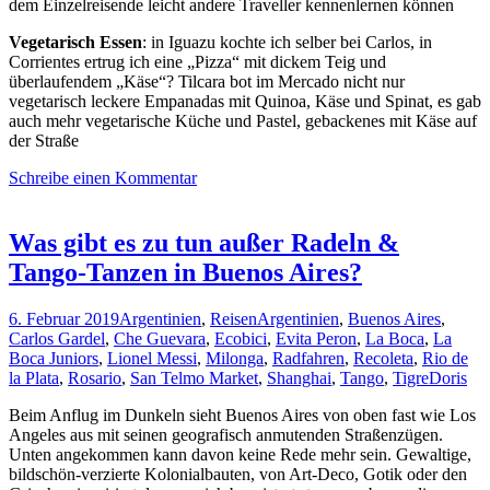
dem Einzelreisende leicht andere Traveller kennenlernen können
Vegetarisch Essen
: in Iguazu kochte ich selber bei Carlos, in
Corrientes ertrug ich eine „Pizza“ mit dickem Teig und
überlaufendem „Käse“? Tilcara bot im Mercado nicht nur
vegetarisch leckere Empanadas mit Quinoa, Käse und Spinat, es gab
auch mehr vegetarische Küche und Pastel, gebackenes mit Käse auf
der Straße
Schreibe einen Kommentar
Was gibt es zu tun außer Radeln &
Tango-Tanzen in Buenos Aires?
6. Februar 2019
Argentinien
,
Reisen
Argentinien
,
Buenos Aires
,
Carlos Gardel
,
Che Guevara
,
Ecobici
,
Evita Peron
,
La Boca
,
La
Boca Juniors
,
Lionel Messi
,
Milonga
,
Radfahren
,
Recoleta
,
Rio de
la Plata
,
Rosario
,
San Telmo Market
,
Shanghai
,
Tango
,
Tigre
Doris
Beim Anflug im Dunkeln sieht Buenos Aires von oben fast wie Los
Angeles aus mit seinen geografisch anmutenden Straßenzügen.
Unten angekommen kann davon keine Rede mehr sein. Gewaltige,
bildschön-verzierte Kolonialbauten, von Art-Deco, Gotik oder den