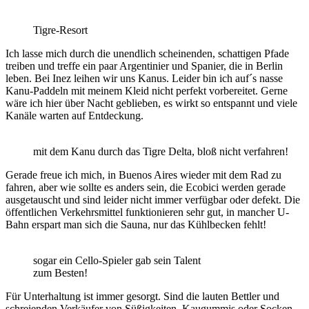
Tigre-Resort
Ich lasse mich durch die unendlich scheinenden, schattigen Pfade
treiben und treffe ein paar Argentinier und Spanier, die in Berlin
leben. Bei Inez leihen wir uns Kanus. Leider bin ich auf´s nasse
Kanu-Paddeln mit meinem Kleid nicht perfekt vorbereitet. Gerne
wäre ich hier über Nacht geblieben, es wirkt so entspannt und viele
Kanäle warten auf Entdeckung.
mit dem Kanu durch das Tigre Delta, bloß nicht verfahren!
Gerade freue ich mich, in Buenos Aires wieder mit dem Rad zu
fahren, aber wie sollte es anders sein, die Ecobici werden gerade
ausgetauscht und sind leider nicht immer verfügbar oder defekt. Die
öffentlichen Verkehrsmittel funktionieren sehr gut, in mancher U-
Bahn erspart man sich die Sauna, nur das Kühlbecken fehlt!
sogar ein Cello-Spieler gab sein Talent
zum Besten!
Für Unterhaltung ist immer gesorgt. Sind die lauten Bettler und
schreienden Verkäufer von Süßigkeiten, Kaugummis oder Socken