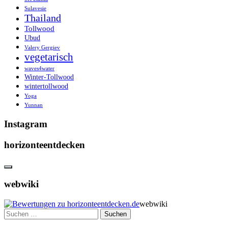
Sulavesie
Thailand
Tollwood
Ubud
Valery Gergiev
vegetarisch
waves4water
Winter-Tollwood
wintertollwood
Yoga
Yunnan
Instagram
horizonteentdecken
webwiki
webwiki
Suchen
nach: