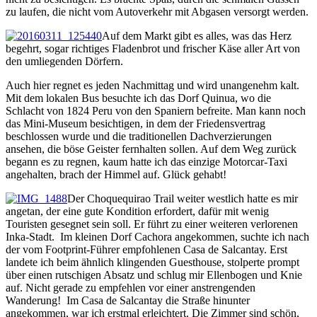
zu laufen, die nicht vom Autoverkehr mit Abgasen versorgt werden.
Auf dem Markt gibt es alles, was das Herz
begehrt, sogar richtiges Fladenbrot und frischer Käse aller Art von
den umliegenden Dörfern.
Auch hier regnet es jeden Nachmittag und wird unangenehm kalt.
Mit dem lokalen Bus besuchte ich das Dorf Quinua, wo die
Schlacht von 1824 Peru von den Spaniern befreite. Man kann noch
das Mini-Museum besichtigen, in dem der Friedensvertrag
beschlossen wurde und die traditionellen Dachverzierungen
ansehen, die böse Geister fernhalten sollen. Auf dem Weg zurück
begann es zu regnen, kaum hatte ich das einzige Motorcar-Taxi
angehalten, brach der Himmel auf. Glück gehabt!
Der Choquequirao Trail weiter westlich hatte es mir
angetan, der eine gute Kondition erfordert, dafür mit wenig
Touristen gesegnet sein soll. Er führt zu einer weiteren verlorenen
Inka-Stadt. Im kleinen Dorf Cachora angekommen, suchte ich nach
der vom Footprint-Führer empfohlenen Casa de Salcantay. Erst
landete ich beim ähnlich klingenden Guesthouse, stolperte prompt
über einen rutschigen Absatz und schlug mir Ellenbogen und Knie
auf. Nicht gerade zu empfehlen vor einer anstrengenden
Wanderung! Im Casa de Salcantay die Straße hinunter
angekommen, war ich erstmal erleichtert. Die Zimmer sind schön,