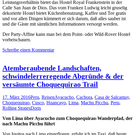
Leistungsverhältnis bietet das Hostel Royal Frankenstein in der
Calle San Juan de Dios. Das vom Franken Ludwig leicht gruselig
dekorierte Hostel bietet Küchenbenutzung, Kaffee und Tee gratis
und vor allen Dingen kümmert er sich darum, daß alles sauber ist
und die Gäste mit sämtlichen Informationen versorgt werden.
Der Party-Affine kann man bei dem Point- oder Wild-Rover Hostel
vorbeischauen.
Schreibe einen Kommentar
Atemberaubende Landschaften,
schwindelerreregende Abgründe & der
versäumte Choquequirao Trail
17. März 2016
Peru
,
Reisen
Ayacucho
,
Cachora
,
Casa de Salcantay
,
Choquequirao
,
Cusco
,
Huancayo
,
Lima
,
Machu Picchu
,
Peru
,
Rolling Stones
Doris
Von Lima über Ayacucho zum Choquequirao-Wanderpfad, der
nach Machu Picchu führt
Von Iquitos nach Lima eingeflogen, erfuhr ich im Taxi, daß heute