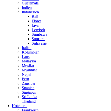
Guatemala
Indien
Indonesien
Bali
Flores
Java
Lombok
Sumbawa
Sumatra
Sulavesie
Italien
Kolumbien
Laos
Malaysia
Mexiko
Myanmar
Nepal
Peru
Zansibar
Spanien
Singapur
Sri Lanka
Thailand
Hotellerie
Frankreich