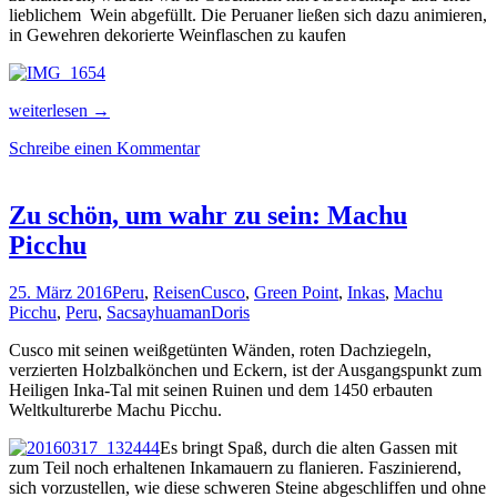
lieblichem Wein abgefüllt. Die Peruaner ließen sich dazu animieren,
in Gewehren dekorierte Weinflaschen zu kaufen
Wüste,
weiterlesen
→
Wein
Schreibe einen Kommentar
und
Relaxen
in
Lima
Zu schön, um wahr zu sein: Machu
Picchu
25. März 2016
Peru
,
Reisen
Cusco
,
Green Point
,
Inkas
,
Machu
Picchu
,
Peru
,
Sacsayhuaman
Doris
Cusco mit seinen weißgetünten Wänden, roten Dachziegeln,
verzierten Holzbalkönchen und Eckern, ist der Ausgangspunkt zum
Heiligen Inka-Tal mit seinen Ruinen und dem 1450 erbauten
Weltkulturerbe Machu Picchu.
Es bringt Spaß, durch die alten Gassen mit
zum Teil noch erhaltenen Inkamauern zu flanieren. Faszinierend,
sich vorzustellen, wie diese schweren Steine abgeschliffen und ohne