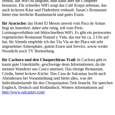
zentral, das WiFi ist langsam, man kann aber die Computer
benutzen. Für schnelles WiFi sorgt das Café Koqui nebenan, das
auch leckeren Käse und Fladenbrot verkauft. Susan´s Restaurant
bietet eine herrliche Rundumsicht und gutes Essen.
für Ayacucho:
das Hotel El Meson unweit vom Paca de Armas
liegt im Innenhof, daher sehr ruhig, toll vom Preis-
Leistungsverhältnis mit blitzschnellem WiFi. Es gibt ein preiswertes
vegetarisches Restaurant Natural y Vida, das nur bis ca. 2 Uhr auf
hat, für Abends empfehle ich das Via Via an der Placa mit sehr
angenehmer Atmosphäre, gutem Essen und Service, sowie weder
Neonlicht noch TV Berieselung.
für Cachora und den Choquechirao-Trail:
In Cachora gibt es
kaum gute Unterkünfte, geschweige denn Informationen, da die
meisten Wanderer aus Cusco anreisen. Das einzige Restaurant,
Criolla, bietet leckere Küche. Das Casa de Salcantay kocht auch
Abendessen bei Voranmeldung und bietet alles, was der
Individualreisende für den Choquequirao Trek braucht. Sie sprechen
Englisch, Deutsch und Holländisch. Weitere informationen auf
http://www.salcantay.com/