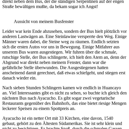
direkt neben dem Bus, der die ständigen Serpentinen auf der engen
Straße bewältigen mußte, da bekam sogar ich Angst!
Aussicht von meinem Busfenster
Leider war kein Ende abzusehen, sondern der Bus hielt plötzlich vor
anderen Lastwägen an. Eine Steinlawine versperrte den Weg. Einige
Männer waren dabei, die Steine weg zu räumen. Endlich setzten
sich die ersten Autos vor uns in Bewegung. Einige Mitfahrer aus
unserem Bus waren ausgestiegen. Wir fuhren über die schmale,
rutschige Stelle, der Bus schlingerte, ich hielt den Atem an, denn der
Abgrund war direkt neben meinem Fenster, dann war die
gefährliche Stelle überwunden. Die Ausgestiegenen hatten
anscheinend damit gerechnet, daß etwas schiefgeht, und stiegen erst
danach wieder ein.
Nach sieben Stunden Schlingern kamen wir endlich in Huancayo
an. Viel Interessantes gibt es nicht zu sehen, so buchte ich gleich den
nächsten Bus nach Ayacucho. Es gibt sogar zwei vegetarische
Restaurants gegenüber des Bahnhofs, das eine bietet riesige Mengen
leckerer Speisen zu einem Spottpreis an.
Ayacucho ist ein netter Ort mit 33 Kirchen, eine davon, 1540
gebaut, gehört zu den Ältesten Südamerikas. Sie ist sehr klein und
nicht zu besichtigen. Es brachte Spaß, durch die schmalen Gassen