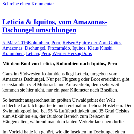
Schreibe einen Kommentar
Leticia & Iquitos, vom Amazonas-
Dschungel umschlungen
5. März 2016
Kolumbien
,
Peru
,
Reisen
Aguirre der Zorn Gottes
,
Amazonas
,
Dschungel
,
Fitzcarraldo
,
Iquitos
,
Klaus Kinski
,
Kolumbien
,
Leticia
,
Peru
,
Werner Herzog
Doris
Mit dem Boot von Leticia, Kolumbien nach Iquitos, Peru
Ganz im Südwesten Kolumbiens liegt Leticia, umgeben vom
Amazonas Dschungel. Nur per Flugzeug oder Boot erreichbar, gibt
es erstaunlich viel Motorrad- und Autoverkehr, denn sehr weit
kommen sie hier nicht, nur ein paar Kilometer nach Brasilien.
So herrscht ausgerechnet im größten Urwaldgebiet der Welt
schlechte Luft. Ich quartierte mich erstmal im Leticia-Hostel ein. Der
Swimmingpool lud bei 95 % Luftfeuchtigkeit und 35 Grad Celsius
zum Abkühlen ein, der Outdoor-Bereich zum Relaxen in
Hängematten, während man dem lauten Verkehr lauschen durfte.
Im Vorfeld hatte ich gehört, wie die Insekten im Dschungel einen