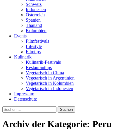
Schweiz
Indonesien
Österreich
Spanien
Thailand
Kolumbien
Events
Filmfestivals
Lifestyle
Filmtips
Kulinarik
Kulinarik-Festivals
Restauranttips
Vegetarisch in China
Vegetarisch in Argentinien
Vegetarisch in Kolumbien
Vegetarisch in Indonesien
Impressum
Datenschutz
Suchen
nach:
Archiv der Kategorie: Peru