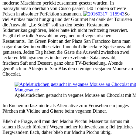
moderne Maschinen perfekt zusammen gesetzt wurden. In
Sacsayhuaman oberhalb von Cusco passen 130 Tonnen schwere
Felsen in absoluter Perfektion zusammen.
So
viel Antikes macht hungrig und der Gourmet hat dank der Touristen
die Auswahl. „Le Soleil“ soll zu den besten Restaurants
Südamerikas geghören, leider hatte ich nicht rechtzeitig reserviert.
Es gibt eine tolle Auswahl an veganen und vegetarischen
Restaurants. Im Green Point an der Plaza San Francisco kann man
sogar draußen im vollbesetzten Innenhof die leckere Speiseauswahl
geniessen. Jeden Tag haben die Gäste die Auswahl zwischen zwei
leckeren Mittagsmenues inklusive exzellenter Salatauswahl,
frischem Saft und Dessert, ganz ohne TV-Berieselung. Abends
genoß ich im Ableger in San Blas den cremigen veganen Mousse au
Chocolat.
Apfelstückchen getaucht in veganes Mousse au Chocolat mit 
Im Encuentro faszinierte als Alternative zum Fernsehen ein junges
Pärchen mit Violine und Gitarre beim veganen Dinner.
Blieb die Frage, soll man den Machu Picchu-Massentourismus mit
seinem Besuch fördern? Wegen meiner Knieverletzung fiel jegliches
Bergwandern flach, daher blieb nur Machu Picchu übrig.