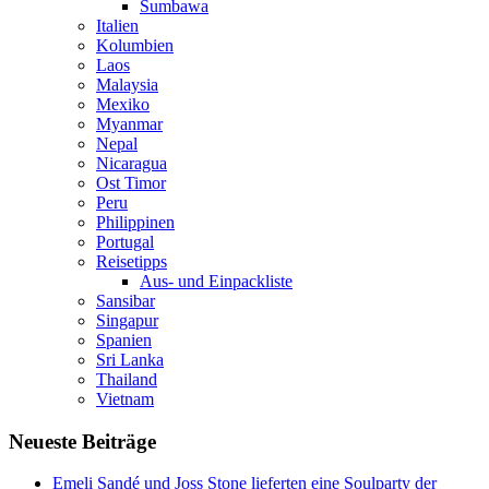
Sumbawa
Italien
Kolumbien
Laos
Malaysia
Mexiko
Myanmar
Nepal
Nicaragua
Ost Timor
Peru
Philippinen
Portugal
Reisetipps
Aus- und Einpackliste
Sansibar
Singapur
Spanien
Sri Lanka
Thailand
Vietnam
Neueste Beiträge
Emeli Sandé und Joss Stone lieferten eine Soulparty der