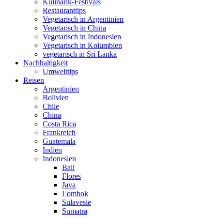
Kulinarik-Festivals
Restauranttips
Vegetarisch in Argentinien
Vegetarisch in China
Vegetarisch in Indonesien
Vegetarisch in Kolumbien
vegetarisch in Sri Lanka
Nachhaltigkeit
Umwelttips
Reisen
Argentinien
Bolivien
Chile
China
Costa Rica
Frankreich
Guatemala
Indien
Indonesien
Bali
Flores
Java
Lombok
Sulavesie
Sumatra