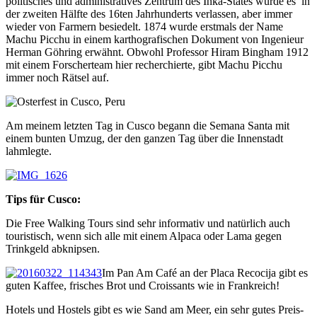
politisches und administratives Zentrum des Inka-States wurde es in
der zweiten Hälfte des 16ten Jahrhunderts verlassen, aber immer
wieder von Farmern besiedelt. 1874 wurde erstmals der Name
Machu Picchu in einem karthografischen Dokument von Ingenieur
Herman Göhring erwähnt. Obwohl Professor Hiram Bingham 1912
mit einem Forscherteam hier recherchierte, gibt Machu Picchu
immer noch Rätsel auf.
Am meinem letzten Tag in Cusco begann die Semana Santa mit
einem bunten Umzug, der den ganzen Tag über die Innenstadt
lahmlegte.
Tips für Cusco:
Die Free Walking Tours sind sehr informativ und natürlich auch
touristisch, wenn sich alle mit einem Alpaca oder Lama gegen
Trinkgeld abknipsen.
Im Pan Am Café an der Placa Recocija gibt es
guten Kaffee, frisches Brot und Croissants wie in Frankreich!
Hotels und Hostels gibt es wie Sand am Meer, ein sehr gutes Preis-