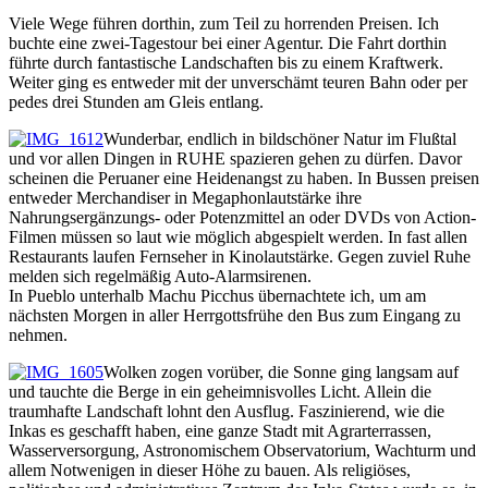
Viele Wege führen dorthin, zum Teil zu horrenden Preisen. Ich
buchte eine zwei-Tagestour bei einer Agentur. Die Fahrt dorthin
führte durch fantastische Landschaften bis zu einem Kraftwerk.
Weiter ging es entweder mit der unverschämt teuren Bahn oder per
pedes drei Stunden am Gleis entlang.
Wunderbar, endlich in bildschöner Natur im Flußtal
und vor allen Dingen in RUHE spazieren gehen zu dürfen. Davor
scheinen die Peruaner eine Heidenangst zu haben. In Bussen preisen
entweder Merchandiser in Megaphonlautstärke ihre
Nahrungsergänzungs- oder Potenzmittel an oder DVDs von Action-
Filmen müssen so laut wie möglich abgespielt werden. In fast allen
Restaurants laufen Fernseher in Kinolautstärke. Gegen zuviel Ruhe
melden sich regelmäßig Auto-Alarmsirenen.
In Pueblo unterhalb Machu Picchus übernachtete ich, um am
nächsten Morgen in aller Herrgottsfrühe den Bus zum Eingang zu
nehmen.
Wolken zogen vorüber, die Sonne ging langsam auf
und tauchte die Berge in ein geheimnisvolles Licht. Allein die
traumhafte Landschaft lohnt den Ausflug. Faszinierend, wie die
Inkas es geschafft haben, eine ganze Stadt mit Agrarterrassen,
Wasserversorgung, Astronomischem Observatorium, Wachturm und
allem Notwenigen in dieser Höhe zu bauen. Als religiöses,