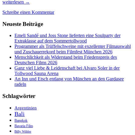
Leticia
weiterlesen
→
&
Schreibe einen Kommentar
Iquitos,
vom
Neueste Beiträge
Amazonas-
Dschungel
umschlungen
Emeli Sandé und Joss Stone lieferten eine Soulparty der
Extraklasse auf dem Sommertollwood
Programmer als Trüffelschweine mit exzellenter Filmauswahl
und Zuschauerrekord beim Filmfest München 2026
Menschlichkeit als Widerstand beim Friedenspreis des
Deutschen Films 2026
Ganz viel Liebe & Leidenschaft bei Alvaro Soler in der
Tollwood Sauna Arena
An Inn und Etsch entlang von München an den Gardasee
radeln
Schlagwörter
Argentinien
Bali
Bangkok
Bavaria Film
Billy Wilder