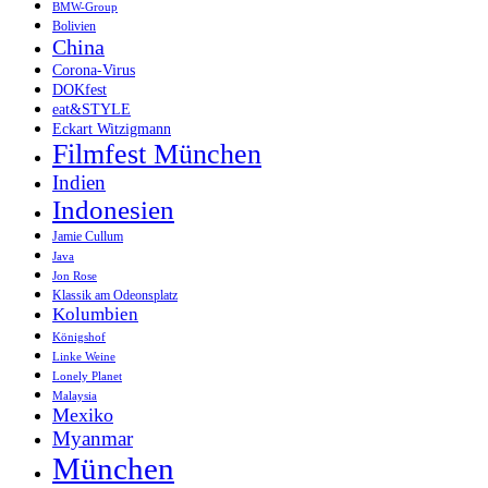
BMW-Group
Bolivien
China
Corona-Virus
DOKfest
eat&STYLE
Eckart Witzigmann
Filmfest München
Indien
Indonesien
Jamie Cullum
Java
Jon Rose
Klassik am Odeonsplatz
Kolumbien
Königshof
Linke Weine
Lonely Planet
Malaysia
Mexiko
Myanmar
München