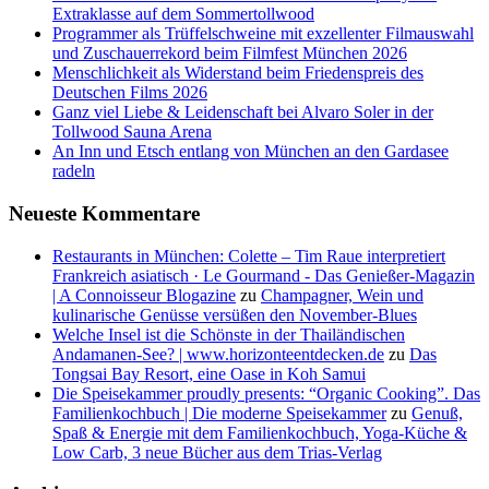
Extraklasse auf dem Sommertollwood
Programmer als Trüffelschweine mit exzellenter Filmauswahl
und Zuschauerrekord beim Filmfest München 2026
Menschlichkeit als Widerstand beim Friedenspreis des
Deutschen Films 2026
Ganz viel Liebe & Leidenschaft bei Alvaro Soler in der
Tollwood Sauna Arena
An Inn und Etsch entlang von München an den Gardasee
radeln
Neueste Kommentare
Restaurants in München: Colette – Tim Raue interpretiert
Frankreich asiatisch · Le Gourmand - Das Genießer-Magazin
| A Connoisseur Blogazine
zu
Champagner, Wein und
kulinarische Genüsse versüßen den November-Blues
Welche Insel ist die Schönste in der Thailändischen
Andamanen-See? | www.horizonteentdecken.de
zu
Das
Tongsai Bay Resort, eine Oase in Koh Samui
Die Speisekammer proudly presents: “Organic Cooking”. Das
Familienkochbuch | Die moderne Speisekammer
zu
Genuß,
Spaß & Energie mit dem Familienkochbuch, Yoga-Küche &
Low Carb, 3 neue Bücher aus dem Trias-Verlag