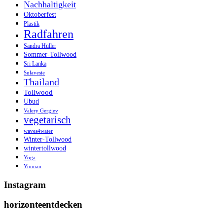
Nachhaltigkeit
Oktoberfest
Plastik
Radfahren
Sandra Hüller
Sommer-Tollwood
Sri Lanka
Sulavesie
Thailand
Tollwood
Ubud
Valery Gergiev
vegetarisch
waves4water
Winter-Tollwood
wintertollwood
Yoga
Yunnan
Instagram
horizonteentdecken