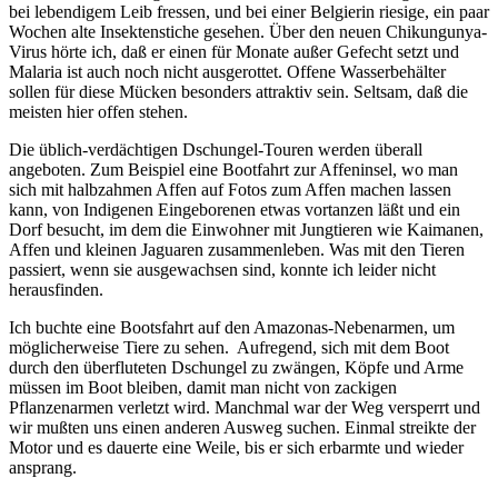
bei lebendigem Leib fressen, und bei einer Belgierin riesige, ein paar
Wochen alte Insektenstiche gesehen. Über den neuen Chikungunya-
Virus hörte ich, daß er einen für Monate außer Gefecht setzt und
Malaria ist auch noch nicht ausgerottet. Offene Wasserbehälter
sollen für diese Mücken besonders attraktiv sein. Seltsam, daß die
meisten hier offen stehen.
Die üblich-verdächtigen Dschungel-Touren werden überall
angeboten. Zum Beispiel eine Bootfahrt zur Affeninsel, wo man
sich mit halbzahmen Affen auf Fotos zum Affen machen lassen
kann, von Indigenen Eingeborenen etwas vortanzen läßt und ein
Dorf besucht, im dem die Einwohner mit Jungtieren wie Kaimanen,
Affen und kleinen Jaguaren zusammenleben. Was mit den Tieren
passiert, wenn sie ausgewachsen sind, konnte ich leider nicht
herausfinden.
Ich buchte eine Bootsfahrt auf den Amazonas-Nebenarmen, um
möglicherweise Tiere zu sehen. Aufregend, sich mit dem Boot
durch den überfluteten Dschungel zu zwängen, Köpfe und Arme
müssen im Boot bleiben, damit man nicht von zackigen
Pflanzenarmen verletzt wird. Manchmal war der Weg versperrt und
wir mußten uns einen anderen Ausweg suchen. Einmal streikte der
Motor und es dauerte eine Weile, bis er sich erbarmte und wieder
ansprang.