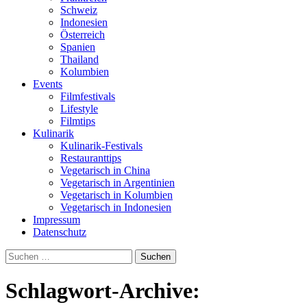
Schweiz
Indonesien
Österreich
Spanien
Thailand
Kolumbien
Events
Filmfestivals
Lifestyle
Filmtips
Kulinarik
Kulinarik-Festivals
Restauranttips
Vegetarisch in China
Vegetarisch in Argentinien
Vegetarisch in Kolumbien
Vegetarisch in Indonesien
Impressum
Datenschutz
Suchen
nach:
Schlagwort-Archive: