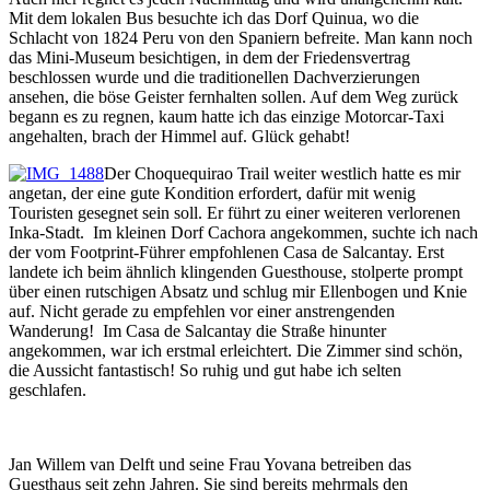
Mit dem lokalen Bus besuchte ich das Dorf Quinua, wo die
Schlacht von 1824 Peru von den Spaniern befreite. Man kann noch
das Mini-Museum besichtigen, in dem der Friedensvertrag
beschlossen wurde und die traditionellen Dachverzierungen
ansehen, die böse Geister fernhalten sollen. Auf dem Weg zurück
begann es zu regnen, kaum hatte ich das einzige Motorcar-Taxi
angehalten, brach der Himmel auf. Glück gehabt!
Der Choquequirao Trail weiter westlich hatte es mir
angetan, der eine gute Kondition erfordert, dafür mit wenig
Touristen gesegnet sein soll. Er führt zu einer weiteren verlorenen
Inka-Stadt. Im kleinen Dorf Cachora angekommen, suchte ich nach
der vom Footprint-Führer empfohlenen Casa de Salcantay. Erst
landete ich beim ähnlich klingenden Guesthouse, stolperte prompt
über einen rutschigen Absatz und schlug mir Ellenbogen und Knie
auf. Nicht gerade zu empfehlen vor einer anstrengenden
Wanderung! Im Casa de Salcantay die Straße hinunter
angekommen, war ich erstmal erleichtert. Die Zimmer sind schön,
die Aussicht fantastisch! So ruhig und gut habe ich selten
geschlafen.
Jan Willem van Delft und seine Frau Yovana betreiben das
Guesthaus seit zehn Jahren. Sie sind bereits mehrmals den