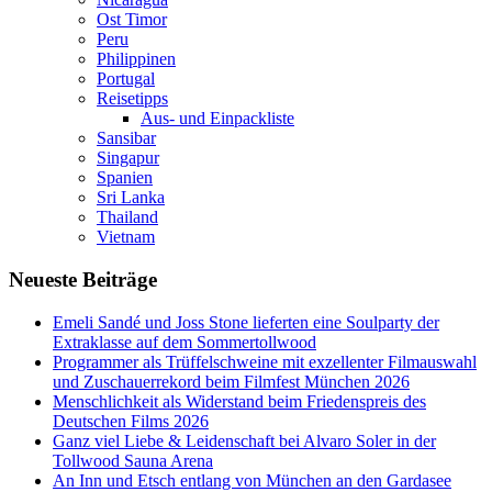
Ost Timor
Peru
Philippinen
Portugal
Reisetipps
Aus- und Einpackliste
Sansibar
Singapur
Spanien
Sri Lanka
Thailand
Vietnam
Neueste Beiträge
Emeli Sandé und Joss Stone lieferten eine Soulparty der
Extraklasse auf dem Sommertollwood
Programmer als Trüffelschweine mit exzellenter Filmauswahl
und Zuschauerrekord beim Filmfest München 2026
Menschlichkeit als Widerstand beim Friedenspreis des
Deutschen Films 2026
Ganz viel Liebe & Leidenschaft bei Alvaro Soler in der
Tollwood Sauna Arena
An Inn und Etsch entlang von München an den Gardasee