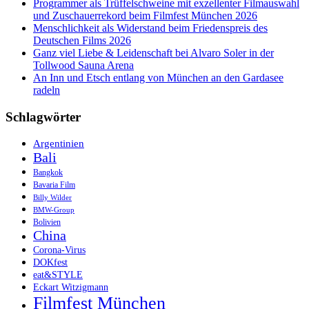
Programmer als Trüffelschweine mit exzellenter Filmauswahl
und Zuschauerrekord beim Filmfest München 2026
Menschlichkeit als Widerstand beim Friedenspreis des
Deutschen Films 2026
Ganz viel Liebe & Leidenschaft bei Alvaro Soler in der
Tollwood Sauna Arena
An Inn und Etsch entlang von München an den Gardasee
radeln
Schlagwörter
Argentinien
Bali
Bangkok
Bavaria Film
Billy Wilder
BMW-Group
Bolivien
China
Corona-Virus
DOKfest
eat&STYLE
Eckart Witzigmann
Filmfest München