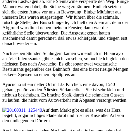
anderen Lastwägen an. Eine Steinlawine versperrte den Weg. Einige
Männer waren dabei, die Steine weg zu räumen. Endlich setzten
sich die ersten Autos vor uns in Bewegung. Einige Mitfahrer aus
unserem Bus waren ausgestiegen. Wir fuhren über die schmale,
rutschige Stelle, der Bus schlingerte, ich hielt den Atem an, denn der
Abgrund war direkt neben meinem Fenster, dann war die
gefährliche Stelle überwunden. Die Ausgestiegenen hatten
anscheinend damit gerechnet, daß etwas schiefgeht, und stiegen erst
danach wieder ein.
Nach sieben Stunden Schlingern kamen wir endlich in Huancayo
an. Viel Interessantes gibt es nicht zu sehen, so buchte ich gleich den
nächsten Bus nach Ayacucho. Es gibt sogar zwei vegetarische
Restaurants gegenüber des Bahnhofs, das eine bietet riesige Mengen
leckerer Speisen zu einem Spottpreis an.
Ayacucho ist ein netter Ort mit 33 Kirchen, eine davon, 1540
gebaut, gehört zu den Ältesten Südamerikas. Sie ist sehr klein und
nicht zu besichtigen. Es brachte Spaß, durch die schmalen Gassen
zu laufen, die nicht vom Autoverkehr mit Abgasen versorgt werden.
Auf dem Markt gibt es alles, was das Herz
begehrt, sogar richtiges Fladenbrot und frischer Käse aller Art von
den umliegenden Dörfern.
Auch hier regnet es jeden Nachmittag und wird unangenehm kalt.