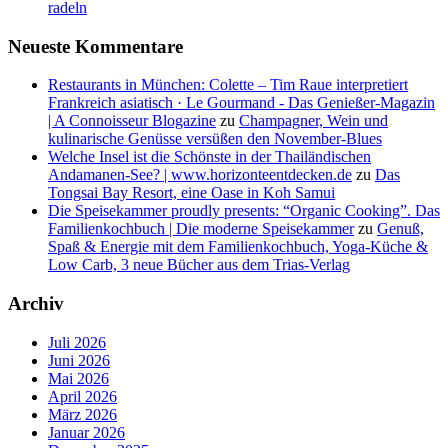
radeln
Neueste Kommentare
Restaurants in München: Colette – Tim Raue interpretiert
Frankreich asiatisch · Le Gourmand - Das Genießer-Magazin
| A Connoisseur Blogazine
zu
Champagner, Wein und
kulinarische Genüsse versüßen den November-Blues
Welche Insel ist die Schönste in der Thailändischen
Andamanen-See? | www.horizonteentdecken.de
zu
Das
Tongsai Bay Resort, eine Oase in Koh Samui
Die Speisekammer proudly presents: “Organic Cooking”. Das
Familienkochbuch | Die moderne Speisekammer
zu
Genuß,
Spaß & Energie mit dem Familienkochbuch, Yoga-Küche &
Low Carb, 3 neue Bücher aus dem Trias-Verlag
Archiv
Juli 2026
Juni 2026
Mai 2026
April 2026
März 2026
Januar 2026