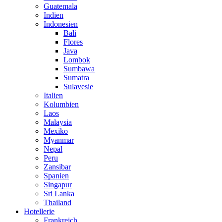
Guatemala
Indien
Indonesien
Bali
Flores
Java
Lombok
Sumbawa
Sumatra
Sulavesie
Italien
Kolumbien
Laos
Malaysia
Mexiko
Myanmar
Nepal
Peru
Zansibar
Spanien
Singapur
Sri Lanka
Thailand
Hotellerie
Frankreich