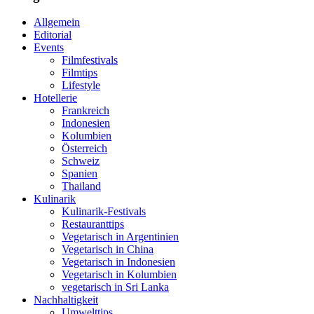
Allgemein
Editorial
Events
Filmfestivals
Filmtips
Lifestyle
Hotellerie
Frankreich
Indonesien
Kolumbien
Österreich
Schweiz
Spanien
Thailand
Kulinarik
Kulinarik-Festivals
Restauranttips
Vegetarisch in Argentinien
Vegetarisch in China
Vegetarisch in Indonesien
Vegetarisch in Kolumbien
vegetarisch in Sri Lanka
Nachhaltigkeit
Umwelttips