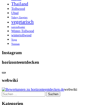
Thailand
Tollwood
Ubud
Valery Gergiev
vegetarisch
waves4water
Winter-Tollwood
wintertollwood
Yoga
Yunnan
Instagram
horizonteentdecken
webwiki
webwiki
Suchen
nach:
Kategorien