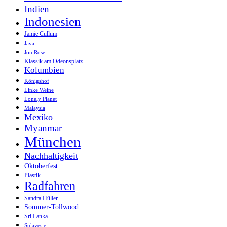
Indien
Indonesien
Jamie Cullum
Java
Jon Rose
Klassik am Odeonsplatz
Kolumbien
Königshof
Linke Weine
Lonely Planet
Malaysia
Mexiko
Myanmar
München
Nachhaltigkeit
Oktoberfest
Plastik
Radfahren
Sandra Hüller
Sommer-Tollwood
Sri Lanka
Sulavesie