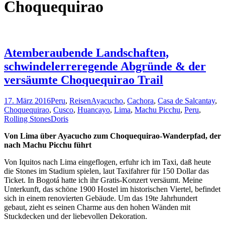
Choquequirao
Atemberaubende Landschaften,
schwindelerreregende Abgründe & der
versäumte Choquequirao Trail
17. März 2016
Peru
,
Reisen
Ayacucho
,
Cachora
,
Casa de Salcantay
,
Choquequirao
,
Cusco
,
Huancayo
,
Lima
,
Machu Picchu
,
Peru
,
Rolling Stones
Doris
Von Lima über Ayacucho zum Choquequirao-Wanderpfad, der
nach Machu Picchu führt
Von Iquitos nach Lima eingeflogen, erfuhr ich im Taxi, daß heute
die Stones im Stadium spielen, laut Taxifahrer für 150 Dollar das
Ticket. In Bogotá hatte ich ihr Gratis-Konzert versäumt. Meine
Unterkunft, das schöne 1900 Hostel im historischen Viertel, befindet
sich in einem renovierten Gebäude. Um das 19te Jahrhundert
gebaut, zieht es seinen Charme aus den hohen Wänden mit
Stuckdecken und der liebevollen Dekoration.