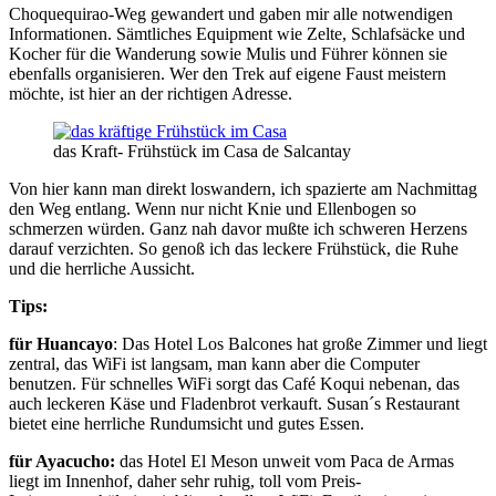
Choquequirao-Weg gewandert und gaben mir alle notwendigen
Informationen. Sämtliches Equipment wie Zelte, Schlafsäcke und
Kocher für die Wanderung sowie Mulis und Führer können sie
ebenfalls organisieren. Wer den Trek auf eigene Faust meistern
möchte, ist hier an der richtigen Adresse.
das Kraft- Frühstück im Casa de Salcantay
Von hier kann man direkt loswandern, ich spazierte am Nachmittag
den Weg entlang. Wenn nur nicht Knie und Ellenbogen so
schmerzen würden. Ganz nah davor mußte ich schweren Herzens
darauf verzichten. So genoß ich das leckere Frühstück, die Ruhe
und die herrliche Aussicht.
Tips:
für Huancayo
: Das Hotel Los Balcones hat große Zimmer und liegt
zentral, das WiFi ist langsam, man kann aber die Computer
benutzen. Für schnelles WiFi sorgt das Café Koqui nebenan, das
auch leckeren Käse und Fladenbrot verkauft. Susan´s Restaurant
bietet eine herrliche Rundumsicht und gutes Essen.
für Ayacucho:
das Hotel El Meson unweit vom Paca de Armas
liegt im Innenhof, daher sehr ruhig, toll vom Preis-