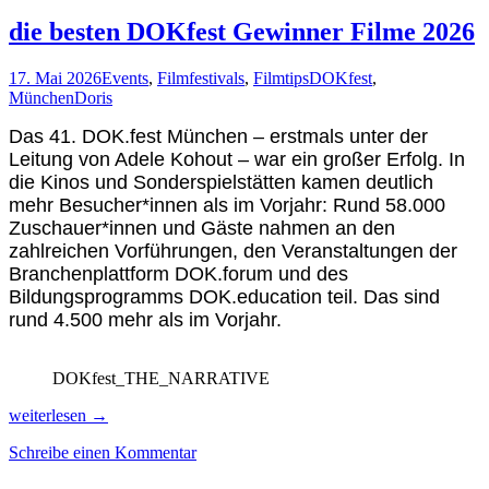
und
Kulturfestival
die besten DOKfest Gewinner Filme 2026
StuStaCulum
2026
17. Mai 2026
Events
,
Filmfestivals
,
Filmtips
DOKfest
,
startet
München
Doris
Anfang
Juni
Das 41. DOK.fest München – erstmals unter der
Leitung von Adele Kohout – war ein großer Erfolg. In
die Kinos und Sonderspielstätten kamen deutlich
mehr Besucher*innen als im Vorjahr: Rund 58.000
Zuschauer*innen und Gäste nahmen an den
zahlreichen Vorführungen, den Veranstaltungen der
Branchenplattform DOK.forum und des
Bildungsprogramms DOK.education teil. Das sind
rund 4.500 mehr als im Vorjahr.
DOKfest_THE_NARRATIVE
die
weiterlesen
→
besten
Schreibe einen Kommentar
DOKfest
Gewinner