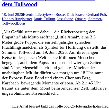
dem Tollwood
18. Juni 2026
Events
,
Lifestyle
Aki Bosse
,
Dick Brave
,
Gerhard Polt
,
Hannes Ringlstetter
,
Jamie Cullum
,
Joss Stone
,
Oimara
,
Sommer-
Tollwood
Doris
Mit Gefühl statt nur dabei – die Rückeroberung der
„
Empathie“ als Motto eröffnet „Little Amal“, eine 3,5
Meter große Puppe, die ein zehnjähriges syrisches
Flüchtlingsmädchen als Symbol für Hoffnung darstellt, das
Sommer Tollwood am 19. Juni 2026. Auf ihrer langen
Reise in der ganzen Welt ist sie Millionen Menschen
begegnet, auch dem Papst. In diesen schwierigen Zeiten
sind Nähe, Menschlichkeit und gelebtes Miteinander
unabdingbar. Mit ihr dürfen wir morgen um 18 Uhr samt
der Express Brass Band und einem Chor aus Berg
Karabach bewegende Momente erleben. Ab 21: 45 Uhr
träumt sie unter dem Mond beim Andechser Zelt, inklusive
ungewöhnlicher Kissenschlacht.
little-Amal bewegt bald das Tollwood-26-foto-andre-liohn-credi