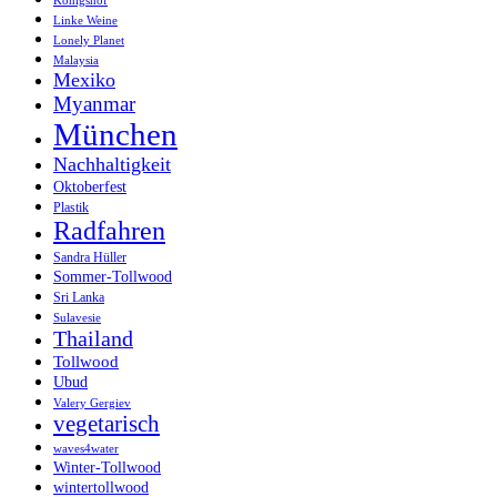
Königshof
Linke Weine
Lonely Planet
Malaysia
Mexiko
Myanmar
München
Nachhaltigkeit
Oktoberfest
Plastik
Radfahren
Sandra Hüller
Sommer-Tollwood
Sri Lanka
Sulavesie
Thailand
Tollwood
Ubud
Valery Gergiev
vegetarisch
waves4water
Winter-Tollwood
wintertollwood