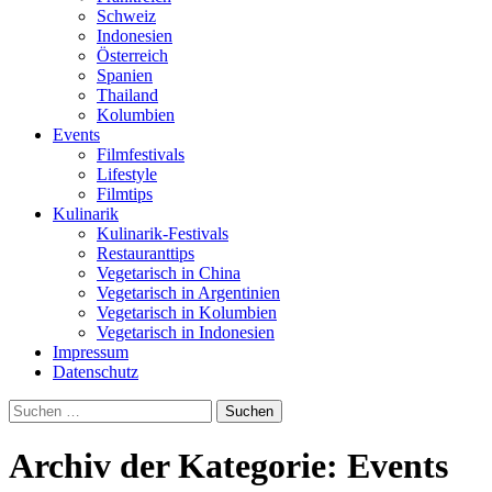
Schweiz
Indonesien
Österreich
Spanien
Thailand
Kolumbien
Events
Filmfestivals
Lifestyle
Filmtips
Kulinarik
Kulinarik-Festivals
Restauranttips
Vegetarisch in China
Vegetarisch in Argentinien
Vegetarisch in Kolumbien
Vegetarisch in Indonesien
Impressum
Datenschutz
Suchen
nach:
Archiv der Kategorie: Events