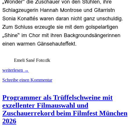
„Wonder“ die Zuschauer von den Stühlen, ihre
Schlagzeugerin Hannah Montrose und Gitarristn
Sonia Konattés waren daran nicht ganz unschuldig.
Zum Schluss erzeugte sie mit dem golspelartigen
„Shine“ im Chor mit ihren Backgroundsängerinnen
einen warmen Gänsehauteffekt.
Emeli Sané Foto:dk
Emeli
weiterlesen
→
Sandé
Schreibe einen Kommentar
und
Joss
Stone
lieferten
Programmer als Trüffelschweine mit
eine
exzellenter Filmauswahl und
Soulparty
der
Zuschauerrekord beim Filmfest München
Extraklasse
2026
auf
dem