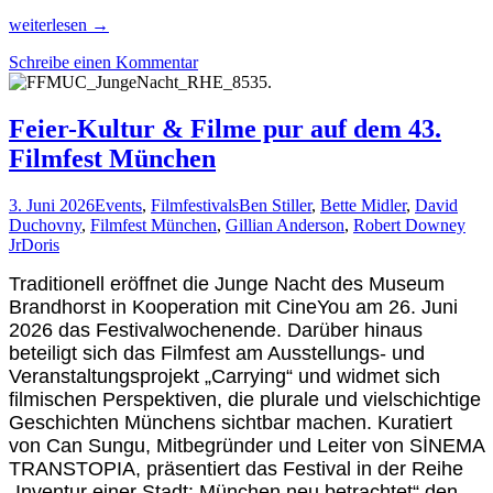
Ein
weiterlesen
→
Herz
Schreibe einen Kommentar
der
Empathie
schwebt
über
Feier-Kultur & Filme pur auf dem 43.
dem
Filmfest München
Tollwood
3. Juni 2026
Events
,
Filmfestivals
Ben Stiller
,
Bette Midler
,
David
Duchovny
,
Filmfest München
,
Gillian Anderson
,
Robert Downey
Jr
Doris
Traditionell eröffnet die
Junge Nacht des Museum
Brandhorst
in Kooperation mit CineYou am 26. Juni
2026 das Festivalwochenende. Darüber hinaus
beteiligt sich das Filmfest am Ausstellungs- und
Veranstaltungsprojekt „Carrying“ und widmet sich
filmischen Perspektiven, die plurale und vielschichtige
Geschichten Münchens sichtbar machen. Kuratiert
von Can Sungu, Mitbegründer und Leiter von SİNEMA
TRANSTOPIA, präsentiert das Festival in der Reihe
„Inventur einer Stadt: München neu betrachtet“ den