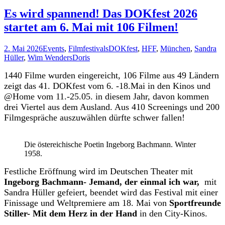
Filme
2026
Es wird spannend! Das DOKfest 2026
startet am 6. Mai mit 106 Filmen!
2. Mai 2026
Events
,
Filmfestivals
DOKfest
,
HFF
,
München
,
Sandra
Hüller
,
Wim Wenders
Doris
1440 Filme wurden eingereicht, 106 Filme aus 49 Ländern
zeigt das 41. DOKfest vom 6. -18.Mai in den Kinos und
@Home vom 11.-25.05. in diesem Jahr, davon kommen
drei Viertel aus dem Ausland. Aus 410 Screenings und 200
Filmgespräche auszuwählen dürfte schwer fallen!
Die östereichische Poetin Ingeborg Bachmann. Winter
1958.
Festliche Eröffnung wird im Deutschen Theater mit
Ingeborg Bachmann- Jemand, der einmal ich war,
mit
Sandra Hüller gefeiert, beendet wird das Festival mit einer
Finissage und Weltpremiere am 18. Mai von
Sportfreunde
Stiller- Mit dem Herz in der Hand
in den City-Kinos.