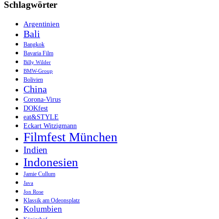
Schlagwörter
Argentinien
Bali
Bangkok
Bavaria Film
Billy Wilder
BMW-Group
Bolivien
China
Corona-Virus
DOKfest
eat&STYLE
Eckart Witzigmann
Filmfest München
Indien
Indonesien
Jamie Cullum
Java
Jon Rose
Klassik am Odeonsplatz
Kolumbien