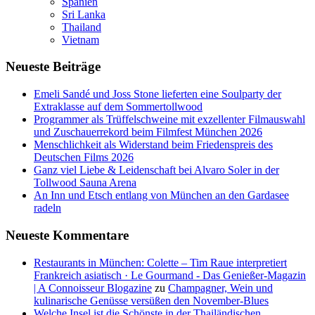
Spanien
Sri Lanka
Thailand
Vietnam
Neueste Beiträge
Emeli Sandé und Joss Stone lieferten eine Soulparty der
Extraklasse auf dem Sommertollwood
Programmer als Trüffelschweine mit exzellenter Filmauswahl
und Zuschauerrekord beim Filmfest München 2026
Menschlichkeit als Widerstand beim Friedenspreis des
Deutschen Films 2026
Ganz viel Liebe & Leidenschaft bei Alvaro Soler in der
Tollwood Sauna Arena
An Inn und Etsch entlang von München an den Gardasee
radeln
Neueste Kommentare
Restaurants in München: Colette – Tim Raue interpretiert
Frankreich asiatisch · Le Gourmand - Das Genießer-Magazin
| A Connoisseur Blogazine
zu
Champagner, Wein und
kulinarische Genüsse versüßen den November-Blues
Welche Insel ist die Schönste in der Thailändischen