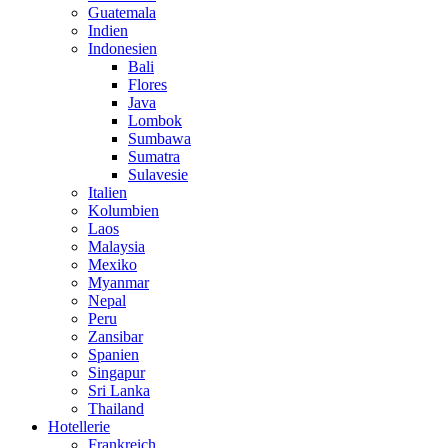
Guatemala
Indien
Indonesien
Bali
Flores
Java
Lombok
Sumbawa
Sumatra
Sulavesie
Italien
Kolumbien
Laos
Malaysia
Mexiko
Myanmar
Nepal
Peru
Zansibar
Spanien
Singapur
Sri Lanka
Thailand
Hotellerie
Frankreich