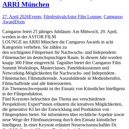
ARRI München
27. April 2026
Events
,
Filmfestivals
Astor Film Lounge
,
Camgaroo
Award
Doris
Camgaroo feiert 25 jähriges Jubiläum: Am Mittwoch, 29. April,
werden in der ASTOR FILM
LOUNGE im ARRI München die Camgaroo Awards in acht
Kategorien verliehen. Sie zählen zu
den wichtigsten Filmpreisen für Nachwuchs- und Independent-
Filmemacher im deutschsprachigen Raum. In diesem Jahr wurden
knapp 300 Filme eingereicht. Tagsüber bietet der Camgaroo Film
Summit Workshops, Masterclasses, Paneldiskussionen und
Networking-Möglichkeiten für Nachwuchs- und Independent-
Filmemacher, Filmstudierende, Auszubildende in Medienberufen,
Filmschaffende und alle Interessierten.
Ein Themenschwerpunkt ist der Einsatz von Künstlicher Intelligenz
in der Filmproduktion.
Fünf Keynotes beleuchten das Thema aus verschiedenen
Perspektiven: Expert*innen erläutern die kreativen Möglichkeiten,
die generative KI bei der Entwicklung und Produktion von
Filmprojekten bietet. Sie informieren über rechtliche Aspekte sowie
neue Wege der Filmfinanzierung durch den Einsatz künstlicher
Intelligenz. In einer Keynote erläutert Neurowissenschaftler Dr.