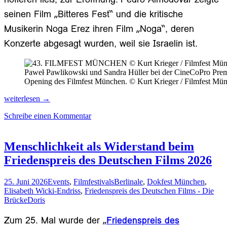
seinen Film „Bitteres Fest“ und
die kritische
Musikerin
Noga Erez ihren Film „Noga“
, deren
Konzerte abgesagt wurden, weil sie Israelin ist.
Paweł Pawlikowski und Sandra Hüller bei der CineCoPro 
Opening des Filmfest München. © Kurt Krieger / Filmfest Mü
Programmer
weiterlesen
→
als
Schreibe einen Kommentar
Trüffelschweine
mit
exzellenter
Filmauswahl
Menschlichkeit als Widerstand beim
und
Friedenspreis des Deutschen Films 2026
Zuschauerrekord
beim
Filmfest
25. Juni 2026
Events
,
Filmfestivals
Berlinale
,
Dokfest München
,
München
Elisabeth Wicki-Endriss
,
Friedenspreis des Deutschen Films - Die
2026
Brücke
Doris
Zum 25. Mal wurde der „
Friedenspreis des