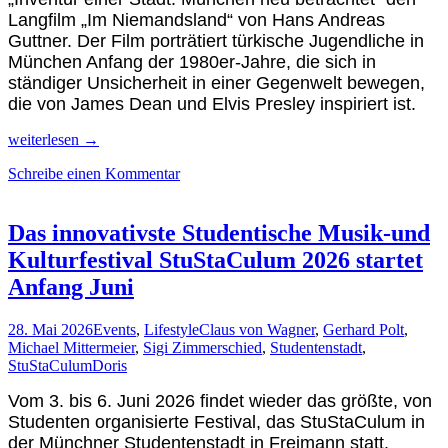
Langfilm „Im Niemandsland“ von Hans Andreas
Guttner. Der Film porträtiert türkische Jugendliche in
München Anfang der 1980er-Jahre, die sich in
ständiger Unsicherheit in einer Gegenwelt bewegen,
die von James Dean und Elvis Presley inspiriert ist.
Feier-
weiterlesen
→
Kultur
Schreibe einen Kommentar
&
Filme
pur
auf
Das innovativste Studentische Musik-und
dem
Kulturfestival StuStaCulum 2026 startet
43.
Filmfest
Anfang Juni
München
28. Mai 2026
Events
,
Lifestyle
Claus von Wagner
,
Gerhard Polt
,
Michael Mittermeier
,
Sigi Zimmerschied
,
Studentenstadt
,
StuStaCulum
Doris
Vom 3. bis 6. Juni 2026 findet wieder das größte, von
Studenten organisierte Festival, das StuStaCulum in
der Münchner Studentenstadt in Freimann statt.