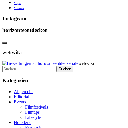
Yoga
Yunnan
Instagram
horizonteentdecken
webwiki
webwiki
Suchen
nach:
Kategorien
Allgemein
Editorial
Events
Filmfestivals
Filmtips
Lifestyle
Hotellerie
Frankreich