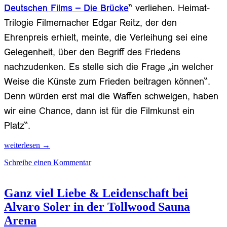
Deutschen Films – Die Brücke
“ verliehen. Heimat-
Trilogie Filmemacher Edgar Reitz, der den
Ehrenpreis erhielt, meinte, die Verleihung sei eine
Gelegenheit, über den Begriff des Friedens
nachzudenken. Es stelle sich die Frage „in welcher
Weise die Künste zum Frieden beitragen können“.
Denn würden erst mal die Waffen schweigen, haben
wir eine Chance, dann ist für die Filmkunst ein
Platz“.
Menschlichkeit
weiterlesen
→
als
Schreibe einen Kommentar
Widerstand
beim
Friedenspreis
des
Ganz viel Liebe & Leidenschaft bei
Deutschen
Alvaro Soler in der Tollwood Sauna
Films
2026
Arena