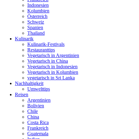
Indonesien
Kolumbien
Österreich
Schweiz
Spanien
Thailand
Kulinarik
Kulinarik-Festivals
Restauranttips
Vegetarisch in Argentinien
Vegetarisch in China
Vegetarisch in Indonesien
Vegetarisch in Kolumbien
vegetarisch in Sri Lanka
Nachhaltigkeit
Umwelttips
Reisen
Argentinien
Bolivien
Chile
China
Costa Rica
Frankreich
Guatemala