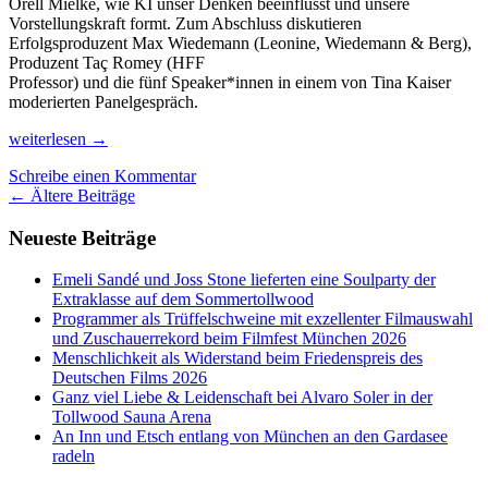
Orell Mielke, wie KI unser Denken beeinflusst und unsere
Vorstellungskraft formt. Zum Abschluss diskutieren
Erfolgsproduzent Max Wiedemann (Leonine, Wiedemann & Berg),
Produzent Taç Romey (HFF
Professor) und die fünf Speaker*innen in einem von Tina Kaiser
moderierten Panelgespräch.
25
weiterlesen
→
Jahre
Schreibe einen Kommentar
Camgaroo:
Beitrags-
←
Ältere Beiträge
Film
Summit
Navigation
Neueste Beiträge
und
Filmpreisverleihung
am
Emeli Sandé und Joss Stone lieferten eine Soulparty der
29.
Extraklasse auf dem Sommertollwood
April
Programmer als Trüffelschweine mit exzellenter Filmauswahl
im
und Zuschauerrekord beim Filmfest München 2026
ARRI
Menschlichkeit als Widerstand beim Friedenspreis des
München
Deutschen Films 2026
Ganz viel Liebe & Leidenschaft bei Alvaro Soler in der
Tollwood Sauna Arena
An Inn und Etsch entlang von München an den Gardasee
radeln