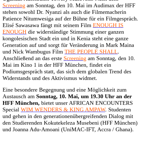
Screening
am Sonntag, den 10. Mai im Audimax der HFF
stehen sowohl Dr. Nyanzi als auch die Filmemacherin
Patience Nitumwesiga auf der Bühne für ein Filmgespräch.
Elisé Sawasawa fängt mit seinem Film
ENOUGH IS
ENOUGH
die widerständige Stimmung einer ganzen
kongolesischen Stadt ein und in Kenia steht eine ganze
Generation auf und sorgt für Veränderung in Mark Maina
und Nick Wambugus Film
THE PEOPLE SHALL
.
Anschließend an das erste
Screening
am Sonntag, den 10.
Mai im Kino 1 in der HFF München, findet ein
Podiumsgespräch statt, das sich dem globalen Trend des
Widerstands und des Aktivismus widmet.
Eine besondere Begegnung und eine Möglichkeit zum
Austausch am
Sonntag, 10. Mai, um 19.30 Uhr an der
HFF München,
bietet unser AFRICAN ENCOUNTERS
Special
WIM WENDERS & KING AMPAW
. Studenten
und gehen in den generationenübergreifenden Dialog mit
den Studierenden Kokutekeleza Musebeni (HFF München)
und Joanna Adu-Amoani (UniMAC-IFT, Accra / Ghana).