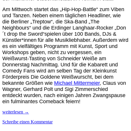
Am Mittwoch startet das „Hip-Hop-Battle“ zum Viben
und Tanzen. Neben einem täglichen Headliner, wie
die Berliner „Treptow“, die Ska-Band „The
Neighbours“ und die Erdinger Langhaar-Rocker „Don
´t drop the Sword“spielen
über 100 Bands, DJs &
Künstler*innen
für alle Musikliebhaber. Außerdem wird
es ein vielfältiges Programm mit Kunst, Sport und
Workshops geben, nicht zu vergessen, ein
Weißwurst-Tasting von Schneider Weiße am
Donnerstag Nachmittag. Und für die Kabarett und
Comedy Fans wird am selben Tag der Kleinkunst
Förderpreis Die Goldene Weißwurscht, bei dem
bekannte Größen wie
Michael Mittermeier
, Claus von
Wagner, Gerhard Polt und Sigi Zimmerschied
entdeckt wurden, nach einigen Jahren Zwangspause
ein fulminantes Comeback feiern!
Das
weiterlesen
→
innovativste
Schreibe einen Kommentar
Studentische
Musik-