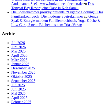
Andamanen-See? | www.horizonteentdecken.de
zu
Das
Tongsai Bay Resort, eine Oase in Koh Samui
Die Speisekammer proudly presents: “Organic Cooking”. Das
Familienkochbuch | Die moderne Speisekammer
zu
Genuß,
Spaß & Energie mit dem Familienkochbuch, Yoga-Küche &
Low Carb, 3 neue Bücher aus dem Trias-Verlag
Archiv
Juli 2026
Juni 2026
Mai 2026
April 2026
März 2026
Januar 2026
Dezember 2025
November 2025
Oktober 2025
September 2025
Juli 2025
Juni 2025
Mai 2025
April 2025
Februar 2025