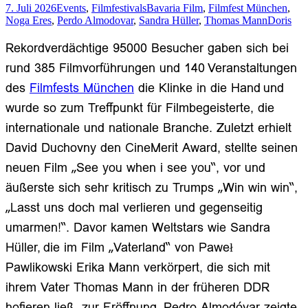
Sommertollwood
7. Juli 2026
Events
,
Filmfestivals
Bavaria Film
,
Filmfest München
,
Noga Eres
,
Perdo Almodovar
,
Sandra Hüller
,
Thomas Mann
Doris
Rekordverdächtige 95000
Besuche
r
gaben sich
bei
rund 385 Filmvorführungen und 140
Veranstaltungen
des
Filmfests München
die Klinke in die Hand
und
wurde so zum
Treffpunkt für Filmbegeisterte, die
internationale und nationale Branche. Zuletzt erhielt
David Duchovny den CineMerit Award,
stellte seinen
neuen Film „See you when i see you“, vor und
äußerste sich sehr kritisch zu Trumps „Win win win“,
„Lasst uns doch mal verlieren und gegenseitig
umarmen!“
. Davor kamen Weltstars wie Sandra
Hüller,
die im Film „Vaterland“ von Paweł
Pawlikowski Erika Mann verkörpert, die sich mit
ihrem Vater Thomas Mann in der früheren DDR
hofieren ließ,
zu
r Eröffnung.
Pedro Almodóvar
zeigte