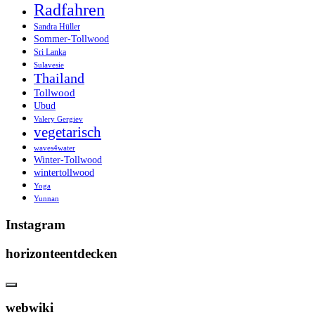
Radfahren
Sandra Hüller
Sommer-Tollwood
Sri Lanka
Sulavesie
Thailand
Tollwood
Ubud
Valery Gergiev
vegetarisch
waves4water
Winter-Tollwood
wintertollwood
Yoga
Yunnan
Instagram
horizonteentdecken
webwiki