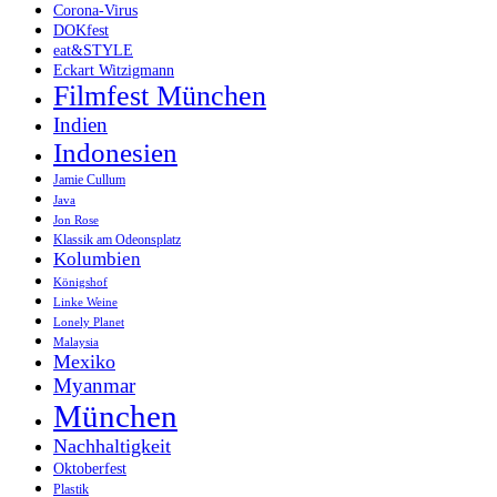
Corona-Virus
DOKfest
eat&STYLE
Eckart Witzigmann
Filmfest München
Indien
Indonesien
Jamie Cullum
Java
Jon Rose
Klassik am Odeonsplatz
Kolumbien
Königshof
Linke Weine
Lonely Planet
Malaysia
Mexiko
Myanmar
München
Nachhaltigkeit
Oktoberfest
Plastik