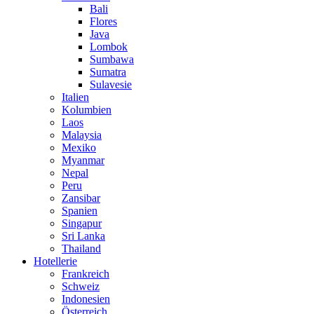
Bali
Flores
Java
Lombok
Sumbawa
Sumatra
Sulavesie
Italien
Kolumbien
Laos
Malaysia
Mexiko
Myanmar
Nepal
Peru
Zansibar
Spanien
Singapur
Sri Lanka
Thailand
Hotellerie
Frankreich
Schweiz
Indonesien
Österreich