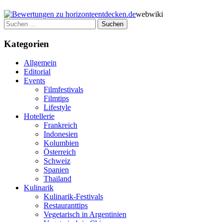
webwiki
Suchen
nach:
Kategorien
Allgemein
Editorial
Events
Filmfestivals
Filmtips
Lifestyle
Hotellerie
Frankreich
Indonesien
Kolumbien
Österreich
Schweiz
Spanien
Thailand
Kulinarik
Kulinarik-Festivals
Restauranttips
Vegetarisch in Argentinien