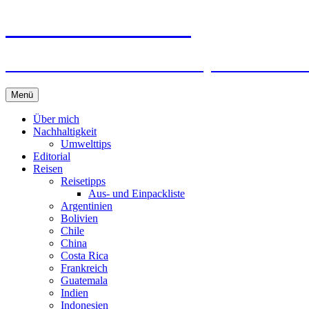
horizonteentdecken
Geschichten und Geheim-Tips über Nachhal
Springe
Menü
zum
Inhalt
Über mich
Nachhaltigkeit
Umwelttips
Editorial
Reisen
Reisetipps
Aus- und Einpackliste
Argentinien
Bolivien
Chile
China
Costa Rica
Frankreich
Guatemala
Indien
Indonesien