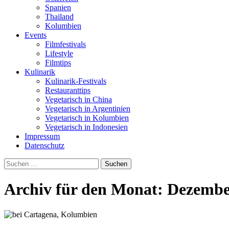
Spanien
Thailand
Kolumbien
Events
Filmfestivals
Lifestyle
Filmtips
Kulinarik
Kulinarik-Festivals
Restauranttips
Vegetarisch in China
Vegetarisch in Argentinien
Vegetarisch in Kolumbien
Vegetarisch in Indonesien
Impressum
Datenschutz
Suchen
nach:
Archiv für den Monat: Dezembe