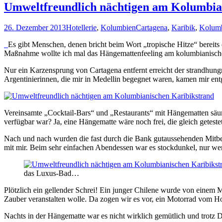
Umweltfreundlich nächtigen am Kolumbia
26. Dezember 2013
Hotellerie
,
Kolumbien
Cartagena
,
Karibik
,
Kolum
Es gibt Menschen, denen bricht beim Wort „tropische Hitze“ bereit
Maßnahme wollte ich mal das Hängemattenfeeling am kolumbianischen
Nur ein Karzensprung von Cartagena entfernt erreicht der strandhun
Argentinierinnen, die mir in Medellin begegnet waren, kamen mir entge
Vereinsamte „Cocktail-Bars“ und „Restaurants“ mit Hängematten säumt
verfügbar war? Ja, eine Hängematte wäre noch frei, die gleich get
Nach und nach wurden die fast durch die Bank gutaussehenden Mitbe
mit mir. Beim sehr einfachen Abendessen war es stockdunkel, nur wen
das Luxus-Bad…
Plötzlich ein gellender Schrei! Ein junger Chilene wurde von einem
Zauber veranstalten wolle. Da zogen wir es vor, ein Motorrad vom Hos
Nachts in der Hängematte war es nicht wirklich gemütlich und trotz