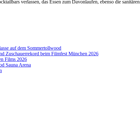
ocktailbars verlassen, das Essen zum Davonlaufen, ebenso die sanitäre
aklasse auf dem Sommertollwood
 und Zuschauerrekord beim Filmfest München 2026
en Films 2026
ood Sauna Arena
n