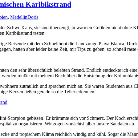
nischen Karibikstrand
bien
,
Medellin
Doris
s der Schweiß aus, sie sind überzeugt, in warmen Gefilden nicht ohn
 Karibikstrand testen.
grige Reisende mit dem Schnellboot die Landzunge Playa Blanca. Dire
gen, hatten aber leider keine Zeit, mir Tips zu geben, so schnell raste
en den sehr übersichtlich belebten Strand. Endlich entdeckte ich ein
estet werden mußte mit meinem Buch über die Entstehung der Kolumbian
wohnern zutraulich und sprachen mich an. Sie waren Studenten aus Ch
ige Kerzen ließen gerade so die Teller erkennen.
 Mini-Scorpion gebissen! Er krümmte sich vor Schmerz. Der Koch ersch
pital zu organisieren. Wir zogen vorsichtshalber unsere Sandalen an.
 Decke und tropischem Klima reichlich windig und kühl. Sogar die Män