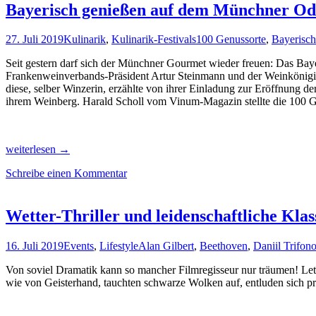
Bayerisch genießen auf dem Münchner Od
27. Juli 2019
Kulinarik
,
Kulinarik-Festivals
100 Genussorte
,
Bayerisch
Seit gestern darf sich der Münchner Gourmet wieder freuen: Das Bay
Frankenweinverbands-Präsident Artur Steinmann und der Weinkönigin C
diese, selber Winzerin, erzählte von ihrer Einladung zur Eröffnung 
ihrem Weinberg. Harald Scholl vom Vinum-Magazin stellte die 100 G
Bayerisch
weiterlesen
→
genießen
Schreibe einen Kommentar
auf
dem
Münchner
Odeonsplatz
Wetter-Thriller und leidenschaftliche Kla
16. Juli 2019
Events
,
Lifestyle
Alan Gilbert
,
Beethoven
,
Daniil Trifon
Von soviel Dramatik kann so mancher Filmregisseur nur träumen! Letz
wie von Geisterhand, tauchten schwarze Wolken auf, entluden sich pra