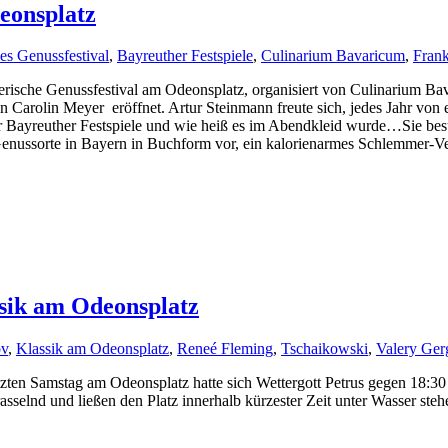
eonsplatz
es Genussfestival
,
Bayreuther Festspiele
,
Culinarium Bavaricum
,
Fran
erische Genussfestival am Odeonsplatz, organisiert von Culinarium Ba
arolin Meyer eröffnet. Artur Steinmann freute sich, jedes Jahr von e
der Bayreuther Festspiele und wie heiß es im Abendkleid wurde…Sie be
enussorte in Bayern in Buchform vor, ein kalorienarmes Schlemmer-Ve
ssik am Odeonsplatz
ov
,
Klassik am Odeonsplatz
,
Reneé Fleming
,
Tschaikowski
,
Valery Ger
ten Samstag am Odeonsplatz hatte sich Wettergott Petrus gegen 18:30 
sselnd und ließen den Platz innerhalb kürzester Zeit unter Wasser steh