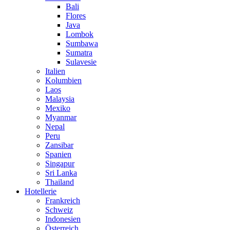
Bali
Flores
Java
Lombok
Sumbawa
Sumatra
Sulavesie
Italien
Kolumbien
Laos
Malaysia
Mexiko
Myanmar
Nepal
Peru
Zansibar
Spanien
Singapur
Sri Lanka
Thailand
Hotellerie
Frankreich
Schweiz
Indonesien
Österreich