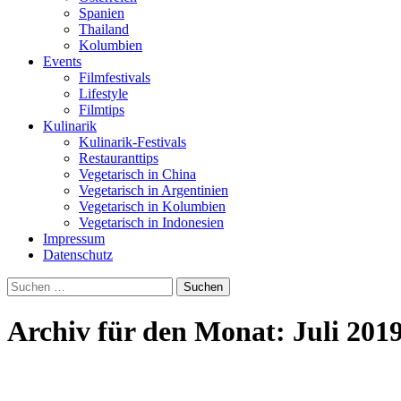
Spanien
Thailand
Kolumbien
Events
Filmfestivals
Lifestyle
Filmtips
Kulinarik
Kulinarik-Festivals
Restauranttips
Vegetarisch in China
Vegetarisch in Argentinien
Vegetarisch in Kolumbien
Vegetarisch in Indonesien
Impressum
Datenschutz
Suchen
nach:
Archiv für den Monat: Juli 201