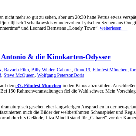
 nicht mehr so gut zu sehen, aber um 20:30 hatte Petrus etwas verspäte
otr Iljitsch Tschaikowskis wundervollen Lyrischen Szenen aus Onegi
Wetter-
ummertime“ und Leonard Bernstens „Lonely Town“.
weiterlesen
→
Thriller
und
leidenschaftliche
Klassik
am
t Antonio & die Kinokarten-Odyssee
Odeonsplatz
A
,
Bavaria Film
,
Billy Wilder
,
Cabaret
,
ffmuc19
,
Filmfest München
,
fo
d
,
Steve McQueen
,
Wolfgang Peterson
Doris
 auf dem
37. Filmfest München
in den Kinos abzukühlen. Anschließen
i 150 Rahmenveranstaltungen fiel die Wahl schwer. Mein Vorschlag, im
 dramaturgisch gesehen eher langwierigen Ansprachen in der neu-getau
zinierten mich die Bilder der weltberühmten Schauspieler und Regiss
orrad durch´s Gelände, Liza Minelli stand für „Cabaret“ vor der Kamer