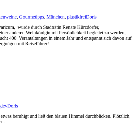
kenweine
,
Gourmetipps
,
München
,
plastikfrei
Doris
varicum, wurde durch Stadträtin Renate Kürzdörfer,
iner anderen Weinkönigin mit Persönlichkeit begleitet zu werden,
sucht 400 Verantaltungen in einem Jahr und entspannt sich davon auf
rgnügen mit Reiseführer!
giev
Doris
etwas beruhigt und ließ den blauen Himmel durchblicken. Plötzlich,
en.