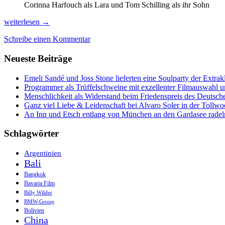
Corinna Harfouch als Lara und Tom Schilling als ihr Sohn
Herz-
weiterlesen
→
zerreißende
Schreibe einen Kommentar
Filme,
Sternstunden
Neueste Beiträge
mit
Antonio
&
Emeli Sandé und Joss Stone lieferten eine Soulparty der Extr
die
Programmer als Trüffelschweine mit exzellenter Filmauswahl
Kinokarten-
Menschlichkeit als Widerstand beim Friedenspreis des Deutsch
Odyssee
Ganz viel Liebe & Leidenschaft bei Alvaro Soler in der Tollw
An Inn und Etsch entlang von München an den Gardasee radel
Schlagwörter
Argentinien
Bali
Bangkok
Bavaria Film
Billy Wilder
BMW-Group
Bolivien
China