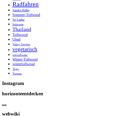
Radfahren
Sandra Hüller
Sommer-Tollwood
Sri Lanka
Sulavesie
Thailand
Tollwood
Ubud
Valery Gergiev
vegetarisch
waves4water
Winter-Tollwood
wintertollwood
Yoga
Yunnan
Instagram
horizonteentdecken
webwiki