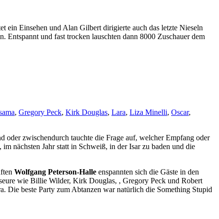
t ein Einsehen und Alan Gilbert dirigierte auch das letzte Nieseln
n. Entspannt und fast trocken lauschten dann 8000 Zuschauer dem
rsama
,
Gregory Peck
,
Kirk Douglas
,
Lara
,
Liza Minelli
,
Oscar
,
d oder zwischendurch tauchte die Frage auf, welcher Empfang oder
 nächsten Jahr statt in Schweiß, in der Isar zu baden und die
ften
Wolfgang Peterson-Halle
enspannten sich die Gäste in den
eure wie Billie Wilder, Kirk Douglas, , Gregory Peck und Robert
a. Die beste Party zum Abtanzen war natürlich die Something Stupid