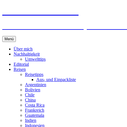
horizonteentdecken
Geschichten und Geheim-Tips über Nachhal
Springe
Menü
zum
Inhalt
Über mich
Nachhaltigkeit
Umwelttips
Editorial
Reisen
Reisetipps
Aus- und Einpackliste
Argentinien
Bolivien
Chile
China
Costa Rica
Frankreich
Guatemala
Indien
Indonesien