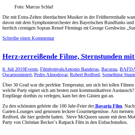
Foto: Marcus Schlaf
Die mit Extra-Zelten überdachten Musiker in der Feldherrenhalle waren
davon mit dem Symphonieorchester des Bayerischen Rundfunks und Pj
herrlich cremigen Sopran Reneé Flemings mt George Gershwins „S
Schreibe einen Kommentar
Herz-zerreißende Filme, Sternstunden mi
8. Juli 2019
Events
,
Filmfestivals
Antonio Banderas
,
Bacurau
,
BAFD
Oscarnominiert
,
Pedro Almodovar
,
Robert Redford
,
Something Stupi
Über 30 Grad war die perfekte Temperatur, um sich bei tollen Filmen
welche Party eignet sich am besten zum kommunikativen Austausch? Be
Empfänge dorthin zu verlegen, kam bei den Gästen gut an.
Zu den schönsten gehörte die 100 Jahr-Feier der
Bavaria Film
. Nach
Garten-Lounges und genossen leckere Gourmetgenüsse. Am meisten fas
Redford, die hier gedreht hatten. Steve McQueen sauste mit dem Mot
Party von Christian Becker`s Ratpack Film in den Eisbachstudios.