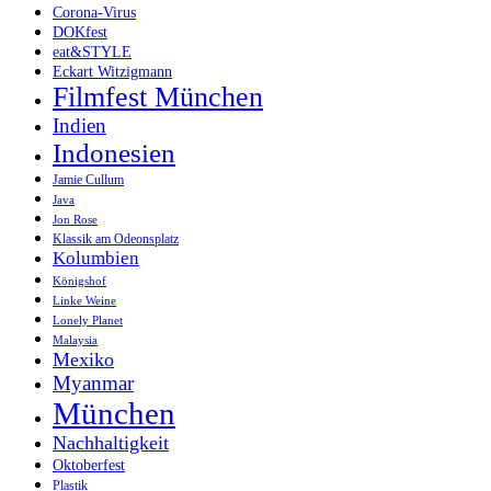
Corona-Virus
DOKfest
eat&STYLE
Eckart Witzigmann
Filmfest München
Indien
Indonesien
Jamie Cullum
Java
Jon Rose
Klassik am Odeonsplatz
Kolumbien
Königshof
Linke Weine
Lonely Planet
Malaysia
Mexiko
Myanmar
München
Nachhaltigkeit
Oktoberfest
Plastik