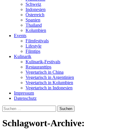
Schweiz
Indonesien
Österreich
Spanien
Thailand
Kolumbien
Events
Filmfestivals
Lifestyle
Filmtips
Kulinarik
Kulinarik-Festivals
Restauranttips
Vegetarisch in China
Vegetarisch in Argentinien
Vegetarisch in Kolumbien
Vegetarisch in Indonesien
Impressum
Datenschutz
Suchen
nach:
Schlagwort-Archive: