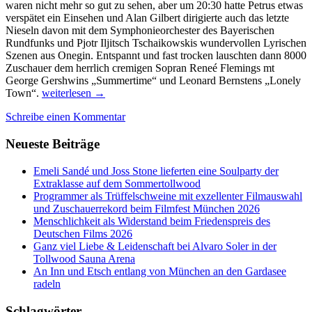
waren nicht mehr so gut zu sehen, aber um 20:30 hatte Petrus etwas
verspätet ein Einsehen und Alan Gilbert dirigierte auch das letzte
Nieseln davon mit dem Symphonieorchester des Bayerischen
Rundfunks und Pjotr Iljitsch Tschaikowskis wundervollen Lyrischen
Szenen aus Onegin. Entspannt und fast trocken lauschten dann 8000
Zuschauer dem herrlich cremigen Sopran Reneé Flemings mt
George Gershwins „Summertime“ und Leonard Bernstens „Lonely
Wetter-
Town“.
weiterlesen
→
Thriller
Schreibe einen Kommentar
und
leidenschaftliche
Neueste Beiträge
Klassik
am
Odeonsplatz
Emeli Sandé und Joss Stone lieferten eine Soulparty der
Extraklasse auf dem Sommertollwood
Programmer als Trüffelschweine mit exzellenter Filmauswahl
und Zuschauerrekord beim Filmfest München 2026
Menschlichkeit als Widerstand beim Friedenspreis des
Deutschen Films 2026
Ganz viel Liebe & Leidenschaft bei Alvaro Soler in der
Tollwood Sauna Arena
An Inn und Etsch entlang von München an den Gardasee
radeln
Schlagwörter