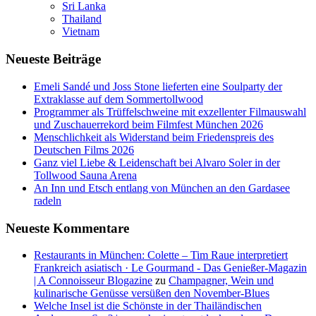
Sri Lanka
Thailand
Vietnam
Neueste Beiträge
Emeli Sandé und Joss Stone lieferten eine Soulparty der
Extraklasse auf dem Sommertollwood
Programmer als Trüffelschweine mit exzellenter Filmauswahl
und Zuschauerrekord beim Filmfest München 2026
Menschlichkeit als Widerstand beim Friedenspreis des
Deutschen Films 2026
Ganz viel Liebe & Leidenschaft bei Alvaro Soler in der
Tollwood Sauna Arena
An Inn und Etsch entlang von München an den Gardasee
radeln
Neueste Kommentare
Restaurants in München: Colette – Tim Raue interpretiert
Frankreich asiatisch · Le Gourmand - Das Genießer-Magazin
| A Connoisseur Blogazine
zu
Champagner, Wein und
kulinarische Genüsse versüßen den November-Blues
Welche Insel ist die Schönste in der Thailändischen