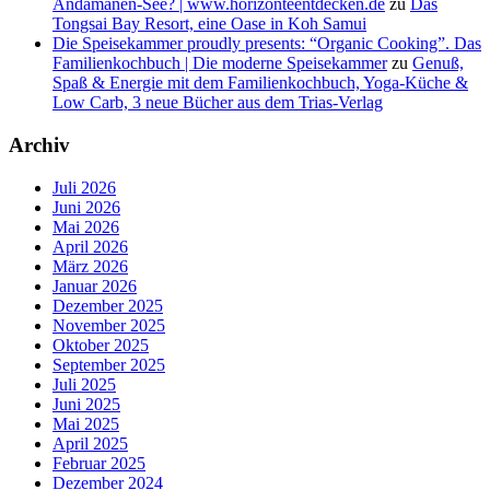
Andamanen-See? | www.horizonteentdecken.de
zu
Das
Tongsai Bay Resort, eine Oase in Koh Samui
Die Speisekammer proudly presents: “Organic Cooking”. Das
Familienkochbuch | Die moderne Speisekammer
zu
Genuß,
Spaß & Energie mit dem Familienkochbuch, Yoga-Küche &
Low Carb, 3 neue Bücher aus dem Trias-Verlag
Archiv
Juli 2026
Juni 2026
Mai 2026
April 2026
März 2026
Januar 2026
Dezember 2025
November 2025
Oktober 2025
September 2025
Juli 2025
Juni 2025
Mai 2025
April 2025
Februar 2025
Dezember 2024