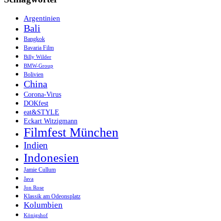
Argentinien
Bali
Bangkok
Bavaria Film
Billy Wilder
BMW-Group
Bolivien
China
Corona-Virus
DOKfest
eat&STYLE
Eckart Witzigmann
Filmfest München
Indien
Indonesien
Jamie Cullum
Java
Jon Rose
Klassik am Odeonsplatz
Kolumbien
Königshof