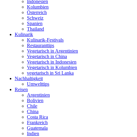
Indonesien
Kolumbien
Österreich
Schweiz
Spanien
Thailand
Kulinarik
Kulinarik-Festivals
Restauranttips
Vegetarisch in Argentinien
Vegetarisch in China
Vegetarisch in Indonesien
Vegetarisch in Kolumbien
vegetarisch in Sri Lanka
Nachhaltigkeit
Umwelttips
Reisen
Argentinien
Bolivien
Chile
China
Costa Rica
Frankreich
Guatemala
Indien