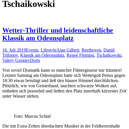
Tschaikowski
Wetter-Thriller und leidenschaftliche
Klassik am Odeonsplatz
16. Juli 2019
Events
,
Lifestyle
Alan Gilbert
,
Beethoven
,
Daniil
Trifonov
,
Klassik am Odeonsplatz
,
Reneé Fleming
,
Tschaikowski
,
Valery Gergiev
Doris
Von soviel Dramatik kann so mancher Filmregisseur nur träumen!
Letzten Samstag am Odeonsplatz hatte sich Wettergott Petrus gegen
18:30 etwas beruhigt und ließ den blauen Himmel durchblicken.
Plötzlich, wie von Geisterhand, tauchten schwarze Wolken auf,
entluden sich prasselnd und ließen den Platz innerhalb kürzester Zeit
unter Wasser stehen.
Foto: Marcus Schlaf
Die mit Extra-Zelten überdachten Musiker in der Feldherrenhalle