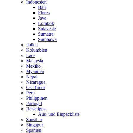
Indonesien
Bali
Flores
Java
Lombok
Sulavesie
Sumatra
Sumbawa
Italien
Kolumbien
Laos
Malaysia
Mexiko
Myanmar
Nepal
Nicaragua
Ost Timor
Peru
Philippinen
Portugal
Reisetipps
Aus- und Einpackliste
Sansibar
Singapur
Spanien