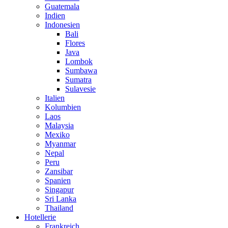
Guatemala
Indien
Indonesien
Bali
Flores
Java
Lombok
Sumbawa
Sumatra
Sulavesie
Italien
Kolumbien
Laos
Malaysia
Mexiko
Myanmar
Nepal
Peru
Zansibar
Spanien
Singapur
Sri Lanka
Thailand
Hotellerie
Frankreich