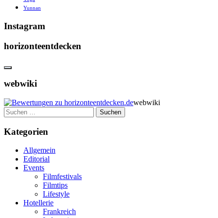
Yunnan
Instagram
horizonteentdecken
webwiki
webwiki
Suchen
nach:
Kategorien
Allgemein
Editorial
Events
Filmfestivals
Filmtips
Lifestyle
Hotellerie
Frankreich