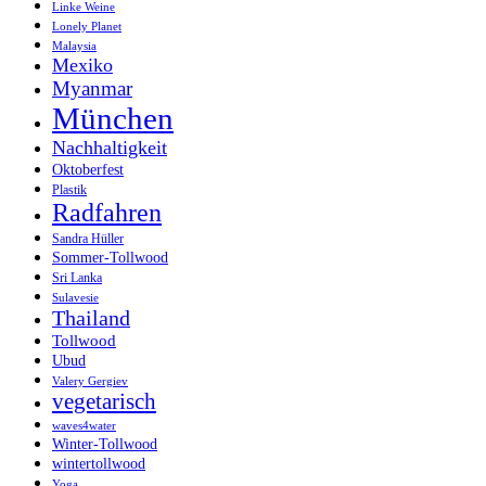
Linke Weine
Lonely Planet
Malaysia
Mexiko
Myanmar
München
Nachhaltigkeit
Oktoberfest
Plastik
Radfahren
Sandra Hüller
Sommer-Tollwood
Sri Lanka
Sulavesie
Thailand
Tollwood
Ubud
Valery Gergiev
vegetarisch
waves4water
Winter-Tollwood
wintertollwood
Yoga