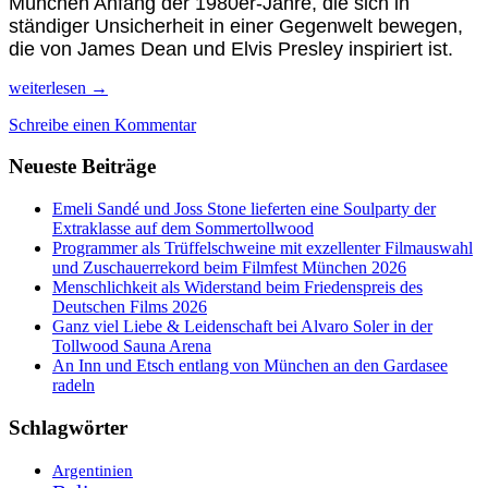
München Anfang der 1980er-Jahre, die sich in
ständiger Unsicherheit in einer Gegenwelt bewegen,
die von James Dean und Elvis Presley inspiriert ist.
Feier-
weiterlesen
→
Kultur
Schreibe einen Kommentar
&
Filme
Neueste Beiträge
pur
auf
dem
Emeli Sandé und Joss Stone lieferten eine Soulparty der
43.
Extraklasse auf dem Sommertollwood
Filmfest
Programmer als Trüffelschweine mit exzellenter Filmauswahl
München
und Zuschauerrekord beim Filmfest München 2026
Menschlichkeit als Widerstand beim Friedenspreis des
Deutschen Films 2026
Ganz viel Liebe & Leidenschaft bei Alvaro Soler in der
Tollwood Sauna Arena
An Inn und Etsch entlang von München an den Gardasee
radeln
Schlagwörter
Argentinien