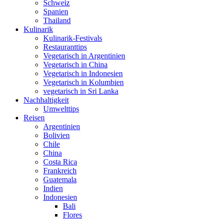
Schweiz
Spanien
Thailand
Kulinarik
Kulinarik-Festivals
Restauranttips
Vegetarisch in Argentinien
Vegetarisch in China
Vegetarisch in Indonesien
Vegetarisch in Kolumbien
vegetarisch in Sri Lanka
Nachhaltigkeit
Umwelttips
Reisen
Argentinien
Bolivien
Chile
China
Costa Rica
Frankreich
Guatemala
Indien
Indonesien
Bali
Flores