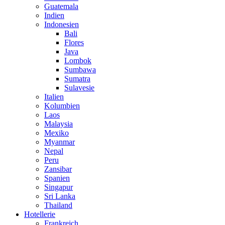
Guatemala
Indien
Indonesien
Bali
Flores
Java
Lombok
Sumbawa
Sumatra
Sulavesie
Italien
Kolumbien
Laos
Malaysia
Mexiko
Myanmar
Nepal
Peru
Zansibar
Spanien
Singapur
Sri Lanka
Thailand
Hotellerie
Frankreich