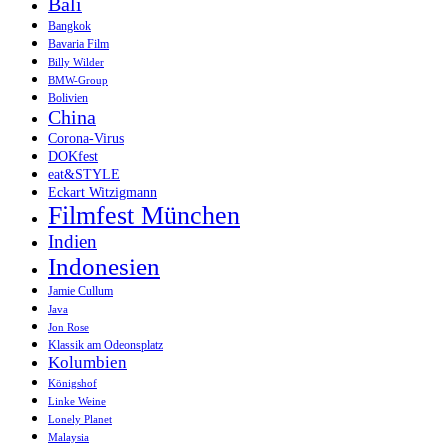
Bali
Bangkok
Bavaria Film
Billy Wilder
BMW-Group
Bolivien
China
Corona-Virus
DOKfest
eat&STYLE
Eckart Witzigmann
Filmfest München
Indien
Indonesien
Jamie Cullum
Java
Jon Rose
Klassik am Odeonsplatz
Kolumbien
Königshof
Linke Weine
Lonely Planet
Malaysia