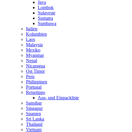
Java
Lombok
Sulavesie
Sumatra
Sumbawa
Italien
Kolumbien
Laos
Malaysia
Mexiko
Myanmar
Nepal
Nicaragua
Ost Timor
Peru
Philippinen
Portugal
Reisetipps
Aus- und Einpackliste
Sansibar
Singapur
Spanien
Sri Lanka
Thailand
Vietnam