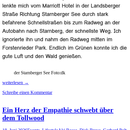
lenkte mich vom Marriott Hotel in der Landsberger
Straße Richtung Starnberger See durch stark
befahrene Schnellstraßen bis zum Radweg an der
Autobahn nach Starnberg, der schnellste Weg. Ich
ignorierte ihn und nahm den Radweg mitten im
Forstenrieder Park. Endlich im Grünen konnte ich die
gute Luft und den Wald genießen.
der Starnberger See Foto:dk
An
weiterlesen
→
Inn
Schreibe einen Kommentar
und
Etsch
entlang
von
Ein Herz der Empathie schwebt über
München
dem Tollwood
an
den
Gardasee