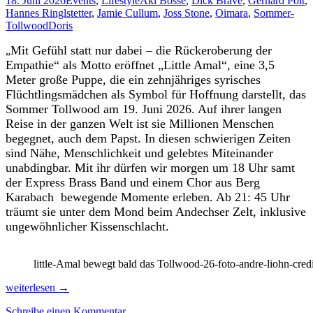
18. Juni 2026
Events
,
Lifestyle
Aki Bosse
,
Dick Brave
,
Gerhard Polt
,
radeln
Hannes Ringlstetter
,
Jamie Cullum
,
Joss Stone
,
Oimara
,
Sommer-
Tollwood
Doris
Mit Gefühl statt nur dabei – die Rückeroberung der
„
Empathie“ als Motto eröffnet „Little Amal“, eine 3,5
Meter große Puppe, die ein zehnjähriges syrisches
Flüchtlingsmädchen als Symbol für Hoffnung darstellt, das
Sommer Tollwood am 19. Juni 2026. Auf ihrer langen
Reise in der ganzen Welt ist sie Millionen Menschen
begegnet, auch dem Papst. In diesen schwierigen Zeiten
sind Nähe, Menschlichkeit und gelebtes Miteinander
unabdingbar. Mit ihr dürfen wir morgen um 18 Uhr samt
der Express Brass Band und einem Chor aus Berg
Karabach bewegende Momente erleben. Ab 21: 45 Uhr
träumt sie unter dem Mond beim Andechser Zelt, inklusive
ungewöhnlicher Kissenschlacht.
little-Amal bewegt bald das Tollwood-26-foto-andre-liohn-credi
Ein
weiterlesen
→
Herz
Schreibe einen Kommentar
der