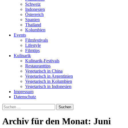
Schweiz
Indonesien
Österreich
Spanien
Thailand
Kolumbien
Events
Filmfestivals
Lifestyle
Filmtips
Kulinarik
Kulinarik-Festivals
Restauranttips
Vegetarisch in China
Vegetarisch in Argentinien
Vegetarisch in Kolumbien
Vegetarisch in Indonesien
Impressum
Datenschutz
Suchen
nach:
Archiv für den Monat: Juni