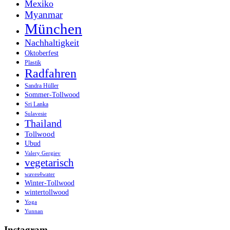
Mexiko
Myanmar
München
Nachhaltigkeit
Oktoberfest
Plastik
Radfahren
Sandra Hüller
Sommer-Tollwood
Sri Lanka
Sulavesie
Thailand
Tollwood
Ubud
Valery Gergiev
vegetarisch
waves4water
Winter-Tollwood
wintertollwood
Yoga
Yunnan
Instagram