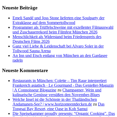
Neueste Beiträge
Emeli Sandé und Joss Stone lieferten eine Soulparty der
Extraklasse auf dem Sommertollwood
Programmer als Trüffelschweine mit exzellenter Filmauswahl
und Zuschauerrekord beim Filmfest München 2026
Menschlichkeit als Widerstand beim Friedenspreis des
Deutschen Films 2026
Ganz viel Liebe & Leidenschaft bei Alvaro Soler in der
Tollwood Sauna Arena
An Inn und Etsch entlang von München an den Gardasee
radeln
Neueste Kommentare
Restaurants in München: Colette – Tim Raue interpretiert
Frankreich asiatisch · Le Gourmand - Das Genießer-Magazin
| A Connoisseur Blogazine
zu
Champagner, Wein und
kulinarische Genüsse versüßen den November-Blues
Welche Insel ist die Schönste in der Thailändischen
Andamanen-See? | www.horizonteentdecken.de
zu
Das
Tongsai Bay Resort, eine Oase in Koh Samui
Die Speisekammer proudly presents: “Organic Cooking”. Das