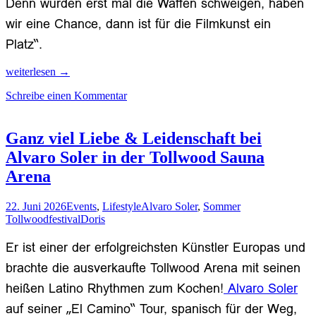
Denn würden erst mal die Waffen schweigen, haben
wir eine Chance, dann ist für die Filmkunst ein
Platz“.
Menschlichkeit
weiterlesen
→
als
Schreibe einen Kommentar
Widerstand
beim
Friedenspreis
des
Ganz viel Liebe & Leidenschaft bei
Deutschen
Alvaro Soler in der Tollwood Sauna
Films
2026
Arena
22. Juni 2026
Events
,
Lifestyle
Alvaro Soler
,
Sommer
Tollwoodfestival
Doris
Er ist einer der erfolgreichsten Künstler Europas und
brachte die ausverkaufte Tollwood Arena mit seinen
heißen Latino Rhythmen zum Kochen!
Alvaro Soler
auf seiner „El Camino“ Tour, spanisch für der Weg,