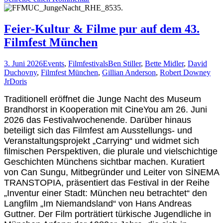
Empathie
schwebt
über
Feier-Kultur & Filme pur auf dem 43.
dem
Filmfest München
Tollwood
3. Juni 2026
Events
,
Filmfestivals
Ben Stiller
,
Bette Midler
,
David
Duchovny
,
Filmfest München
,
Gillian Anderson
,
Robert Downey
Jr
Doris
Traditionell eröffnet die
Junge Nacht des Museum
Brandhorst
in Kooperation mit CineYou am 26. Juni
2026 das Festivalwochenende. Darüber hinaus
beteiligt sich das Filmfest am Ausstellungs- und
Veranstaltungsprojekt „Carrying“ und widmet sich
filmischen Perspektiven, die plurale und vielschichtige
Geschichten Münchens sichtbar machen. Kuratiert
von Can Sungu, Mitbegründer und Leiter von SİNEMA
TRANSTOPIA, präsentiert das Festival in der Reihe
„Inventur einer Stadt: München neu betrachtet“ den
Langfilm „Im Niemandsland“ von Hans Andreas
Guttner. Der Film porträtiert türkische Jugendliche in