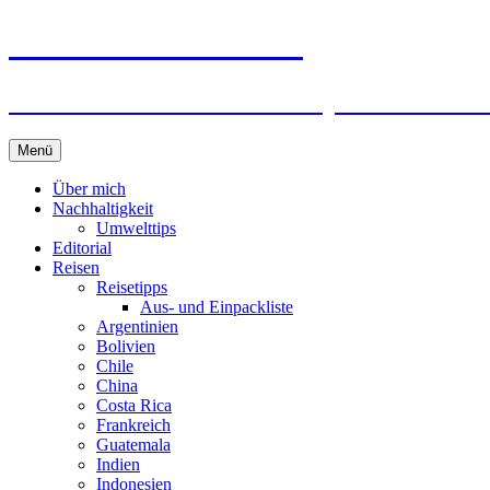
horizonteentdecken
Geschichten und Geheim-Tips über Nachhal
Springe
Menü
zum
Inhalt
Über mich
Nachhaltigkeit
Umwelttips
Editorial
Reisen
Reisetipps
Aus- und Einpackliste
Argentinien
Bolivien
Chile
China
Costa Rica
Frankreich
Guatemala
Indien
Indonesien