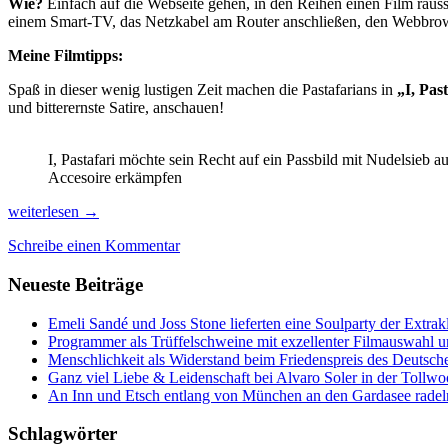
Wie?
Einfach auf die Webseite gehen, in den Reihen einen Film raus
einem Smart-TV, das Netzkabel am Router anschließen, den Webbro
Meine Filmtipps:
Spaß in dieser wenig lustigen Zeit machen die Pastafarians in
„I, Pas
und bitterernste Satire, anschauen!
I, Pastafari möchte sein Recht auf ein Passbild mit Nudelsieb a
Accesoire erkämpfen
DOKfest@home:
weiterlesen
→
Die
Schreibe einen Kommentar
Welt
aus
Neueste Beiträge
einem
anderen
Blickwinkel
Emeli Sandé und Joss Stone lieferten eine Soulparty der Extr
sehen
Programmer als Trüffelschweine mit exzellenter Filmauswahl
Menschlichkeit als Widerstand beim Friedenspreis des Deutsch
Ganz viel Liebe & Leidenschaft bei Alvaro Soler in der Tollw
An Inn und Etsch entlang von München an den Gardasee radel
Schlagwörter