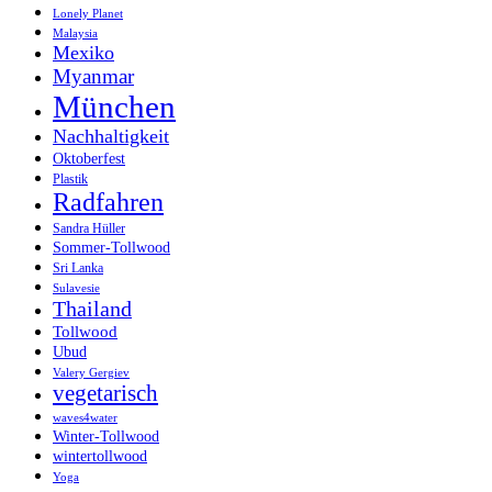
Lonely Planet
Malaysia
Mexiko
Myanmar
München
Nachhaltigkeit
Oktoberfest
Plastik
Radfahren
Sandra Hüller
Sommer-Tollwood
Sri Lanka
Sulavesie
Thailand
Tollwood
Ubud
Valery Gergiev
vegetarisch
waves4water
Winter-Tollwood
wintertollwood
Yoga