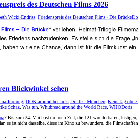
enspreis des Deutschen Films 2026
beth Wicki-Endriss
,
Friedenspreis des Deutschen Films - Die Brücke
Do
 Films – Die Brücke
“ verliehen. Heimat-Trilogie Filmem
 des Friedens nachzudenken. Es stelle sich die Frage „
haben wir eine Chance, dann ist für die Filmkunst ein 
en Blickwinkel sehen
ona-Inpfung
,
DOK.aroundtheclock
,
Dokfest München
,
Kein Tag ohne 
rike Schaz
,
Was tun
,
Whitbread around the World Race
,
WHO
Doris
na
? Bis zum 24. Mai hast du noch Zeit, die 121 wunderbaren, lustigen,
lar, es ist nicht dasselbe, diese im Kino zu bewundern, die Filmschaff