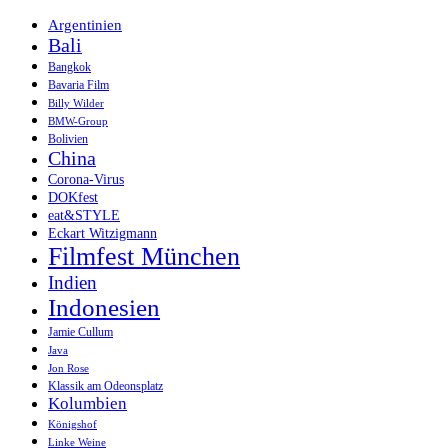
Argentinien
Bali
Bangkok
Bavaria Film
Billy Wilder
BMW-Group
Bolivien
China
Corona-Virus
DOKfest
eat&STYLE
Eckart Witzigmann
Filmfest München
Indien
Indonesien
Jamie Cullum
Java
Jon Rose
Klassik am Odeonsplatz
Kolumbien
Königshof
Linke Weine