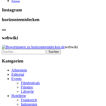
Yunnan
Instagram
horizonteentdecken
webwiki
webwiki
Suchen
nach:
Kategorien
Allgemein
Editorial
Events
Filmfestivals
Filmtips
Lifestyle
Hotellerie
Frankreich
Indonesien