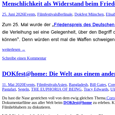
Menschlichkeit als Widerstand beim Fried
25. Juni 2026
Events
,
Filmfestivals
Berlinale
,
Dokfest München
,
Elisa
Zum 25. Mal wurde der „
Friedenspreis des Deutschen
die Verleihung sei eine Gelegenheit, über den Begriff
können“. Denn würden erst mal die Waffen schweigen, 
Menschlichkeit
weiterlesen
→
als
Schreibe einen Kommentar
Widerstand
beim
Friedenspreis
des
DOKfest@home: Die Welt aus einem ander
Deutschen
Films
11. Mai 2020
Events
,
Filmfestivals
Asien
,
Bangladesh
,
Bill Gates
,
Cor
2026
Pastafari
,
Segeln
,
THE EUPHORIA OF BEING
,
Tracy Edwards
,
Ul
Du hast die Nase gestrichen voll von dem ewig gleichen Thema
Coro
Dokumentarfilme aus aller Welt beim
DOKfest@home
zu erleben. K
Filmliebhabern zu diskutieren.