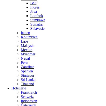
Bali
Flores
Java
Lombok
Sumbawa
Sumatra
Sulavesie
Italien
Kolumbien
Laos
Malaysia
Mexiko
Myanmar
Nepal
Peru
Zansibar
Spanien
Singapur
Sri Lanka
Thailand
Hotellerie
Frankreich
Schweiz
Indonesien
Österreich