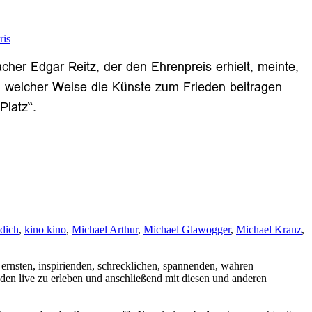
ris
acher Edgar Reitz, der den Ehrenpreis erhielt, meinte,
in welcher Weise die Künste zum Frieden beitragen
Platz“.
dich
,
kino kino
,
Michael Arthur
,
Michael Glawogger
,
Michael Kranz
,
 ernsten, inspirienden, schrecklichen, spannenden, wahren
enden live zu erleben und anschließend mit diesen und anderen