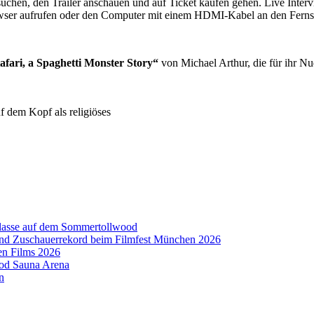
suchen, den Trailer anschauen und auf Ticket kaufen gehen. Live Inte
wser aufrufen oder den Computer mit einem HDMI-Kabel an den Fernse
tafari, a Spaghetti Monster Story“
von Michael Arthur, die für ihr N
uf dem Kopf als religiöses
aklasse auf dem Sommertollwood
 und Zuschauerrekord beim Filmfest München 2026
en Films 2026
ood Sauna Arena
n