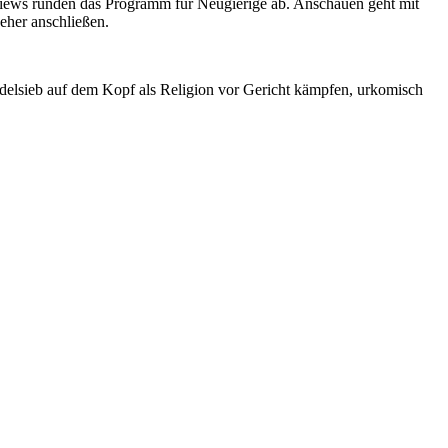
rviews runden das Programm für Neugierige ab. Anschauen geht mit
her anschließen.
udelsieb auf dem Kopf als Religion vor Gericht kämpfen, urkomisch