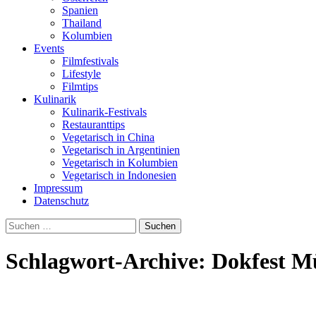
Spanien
Thailand
Kolumbien
Events
Filmfestivals
Lifestyle
Filmtips
Kulinarik
Kulinarik-Festivals
Restauranttips
Vegetarisch in China
Vegetarisch in Argentinien
Vegetarisch in Kolumbien
Vegetarisch in Indonesien
Impressum
Datenschutz
Suchen
nach:
Schlagwort-Archive: Dokfest 