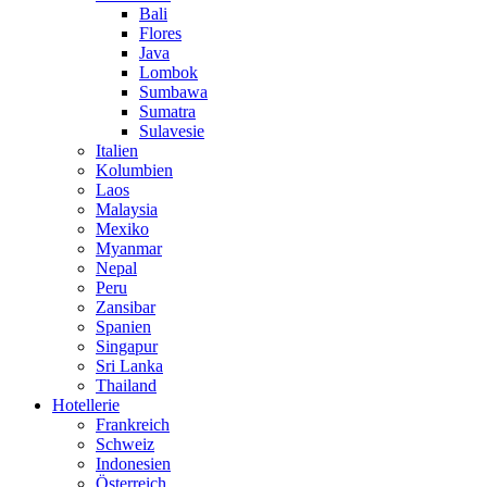
Bali
Flores
Java
Lombok
Sumbawa
Sumatra
Sulavesie
Italien
Kolumbien
Laos
Malaysia
Mexiko
Myanmar
Nepal
Peru
Zansibar
Spanien
Singapur
Sri Lanka
Thailand
Hotellerie
Frankreich
Schweiz
Indonesien
Österreich