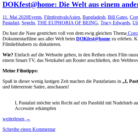
DOKfest@home: Die Welt aus einem ander
11. Mai 2020
Events
,
Filmfestivals
Asien
,
Bangladesh
,
Bill Gates
,
Cor
Pastafari
,
Segeln
,
THE EUPHORIA OF BEING
,
Tracy Edwards
,
Ul
Du hast die Nase gestrichen voll von dem ewig gleichen Thema
Coro
Dokumentarfilme aus aller Welt beim
DOKfest@home
zu erleben. K
Filmliebhabern zu diskutieren.
Wie?
Einfach auf die Webseite gehen, in den Reihen einen Film raus
einem Smart-TV, das Netzkabel am Router anschließen, den Webbro
Meine Filmtipps:
Spaß in dieser wenig lustigen Zeit machen die Pastafarians in
„I, Pas
und bitterernste Satire, anschauen!
I, Pastafari möchte sein Recht auf ein Passbild mit Nudelsieb a
Accesoire erkämpfen
DOKfest@home:
weiterlesen
→
Die
Schreibe einen Kommentar
Welt
aus