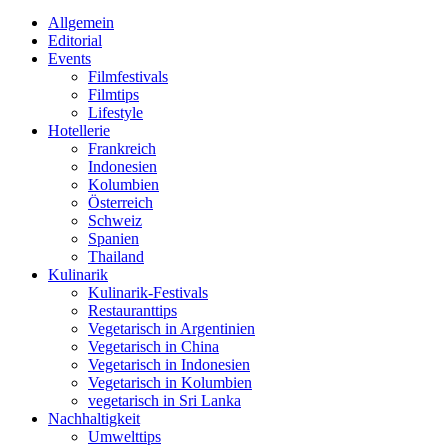
Allgemein
Editorial
Events
Filmfestivals
Filmtips
Lifestyle
Hotellerie
Frankreich
Indonesien
Kolumbien
Österreich
Schweiz
Spanien
Thailand
Kulinarik
Kulinarik-Festivals
Restauranttips
Vegetarisch in Argentinien
Vegetarisch in China
Vegetarisch in Indonesien
Vegetarisch in Kolumbien
vegetarisch in Sri Lanka
Nachhaltigkeit
Umwelttips