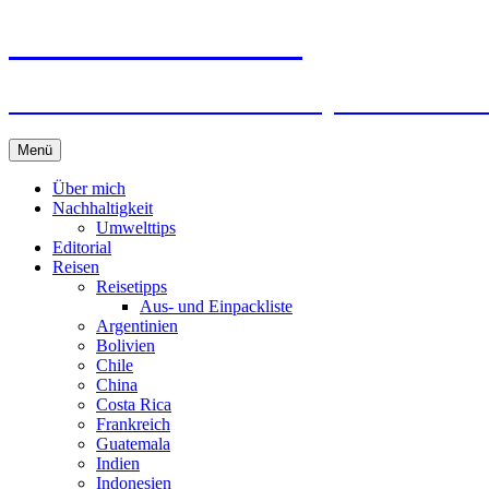
horizonteentdecken
Geschichten und Geheim-Tips über Nachhal
Springe
Menü
zum
Inhalt
Über mich
Nachhaltigkeit
Umwelttips
Editorial
Reisen
Reisetipps
Aus- und Einpackliste
Argentinien
Bolivien
Chile
China
Costa Rica
Frankreich
Guatemala
Indien
Indonesien