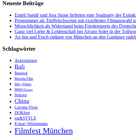
Neueste Beiträge
einem
anderen
Blickwinkel
Emeli Sandé und Joss Stone lieferten eine Soulparty der Extr
sehen
Programmer als Trüffelschweine mit exzellenter Filmauswahl
Menschlichkeit als Widerstand beim Friedenspreis des Deutsch
Ganz viel Liebe & Leidenschaft bei Alvaro Soler in der Tollw
An Inn und Etsch entlang von München an den Gardasee radel
Schlagwörter
Argentinien
Bali
Bangkok
Bavaria Film
Billy Wilder
BMW-Group
Bolivien
China
Corona-Virus
DOKfest
eat&STYLE
Eckart Witzigmann
Filmfest München