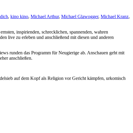
dich
,
kino kino
,
Michael Arthur
,
Michael Glawogger
,
Michael Kranz
,
 ernsten, inspirienden, schrecklichen, spannenden, wahren
enden live zu erleben und anschließend mit diesen und anderen
rviews runden das Programm für Neugierige ab. Anschauen geht mit
her anschließen.
udelsieb auf dem Kopf als Religion vor Gericht kämpfen, urkomisch