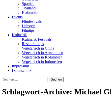
Spanien
Thailand
Kolumbien
Events
Filmfestivals
Lifestyle
Filmtips
Kulinarik
Kulinarik-Festivals
Restauranttips
Vegetarisch in China
Vegetarisch in Argentinien
Vegetarisch in Kolumbien
Vegetarisch in Indonesien
Impressum
Datenschutz
Suchen
nach:
Schlagwort-Archive: Michael G