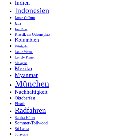
Indien
Indonesien
Jamie Cullum
Java
Jon Rose
Klassik am Odeonsplatz
Kolumbien
Königshof
Linke Weine
Lonely Planet
Malaysia
Mexiko
Myanmar
München
Nachhaltigkeit
Oktoberfest
Plastik
Radfahren
Sandra Hüller
Sommer-Tollwood
Sri Lanka
Sulavesie