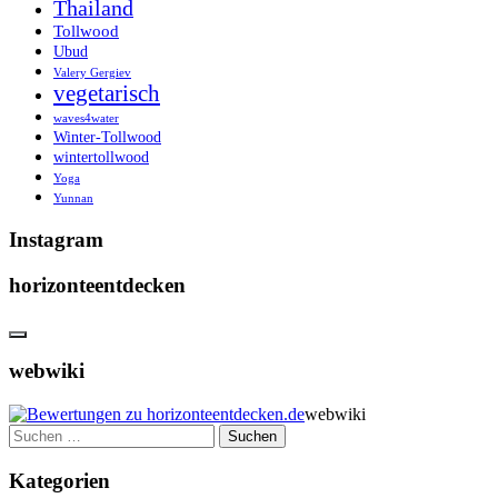
Thailand
Tollwood
Ubud
Valery Gergiev
vegetarisch
waves4water
Winter-Tollwood
wintertollwood
Yoga
Yunnan
Instagram
horizonteentdecken
webwiki
webwiki
Suchen
nach:
Kategorien