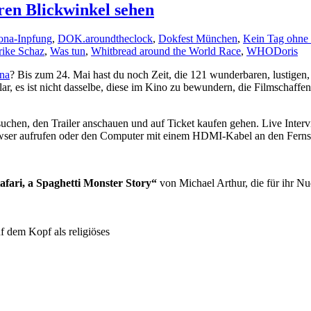
en Blickwinkel sehen
ona-Inpfung
,
DOK.aroundtheclock
,
Dokfest München
,
Kein Tag ohne 
rike Schaz
,
Was tun
,
Whitbread around the World Race
,
WHO
Doris
na
? Bis zum 24. Mai hast du noch Zeit, die 121 wunderbaren, lustigen,
lar, es ist nicht dasselbe, diese im Kino zu bewundern, die Filmschaff
suchen, den Trailer anschauen und auf Ticket kaufen gehen. Live Inte
wser aufrufen oder den Computer mit einem HDMI-Kabel an den Fernse
tafari, a Spaghetti Monster Story“
von Michael Arthur, die für ihr N
uf dem Kopf als religiöses