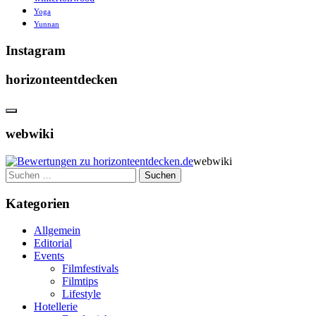
Yoga
Yunnan
Instagram
horizonteentdecken
webwiki
webwiki
Suchen
nach:
Kategorien
Allgemein
Editorial
Events
Filmfestivals
Filmtips
Lifestyle
Hotellerie