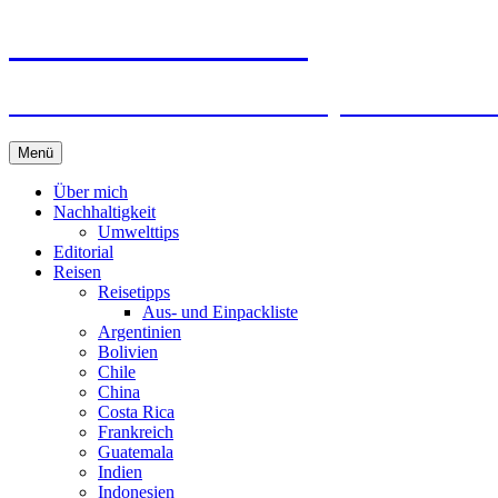
horizonteentdecken
Geschichten und Geheim-Tips über Nachhal
Springe
Menü
zum
Inhalt
Über mich
Nachhaltigkeit
Umwelttips
Editorial
Reisen
Reisetipps
Aus- und Einpackliste
Argentinien
Bolivien
Chile
China
Costa Rica
Frankreich
Guatemala
Indien
Indonesien