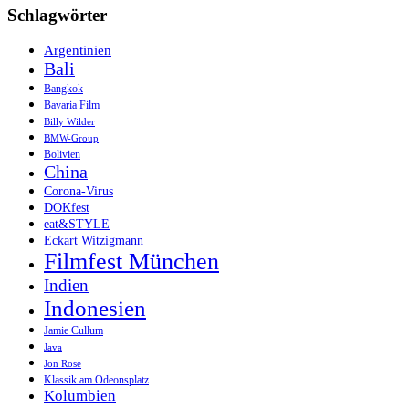
Schlagwörter
Argentinien
Bali
Bangkok
Bavaria Film
Billy Wilder
BMW-Group
Bolivien
China
Corona-Virus
DOKfest
eat&STYLE
Eckart Witzigmann
Filmfest München
Indien
Indonesien
Jamie Cullum
Java
Jon Rose
Klassik am Odeonsplatz
Kolumbien