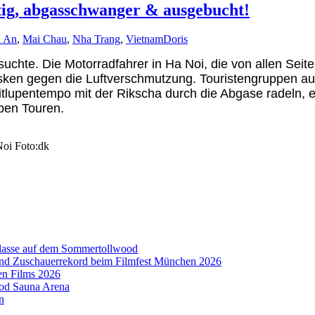
tig, abgasschwanger & ausgebucht!
i An
,
Mai Chau
,
Nha Trang
,
Vietnam
Doris
esuchte. Die Motorradfahrer in Ha Noi, die von allen Se
Masken gegen die Luftverschmutzung. Touristengruppen a
lupentempo mit der Rikscha durch die Abgase radeln, ei
lben Touren.
Noi Foto:dk
aklasse auf dem Sommertollwood
 und Zuschauerrekord beim Filmfest München 2026
en Films 2026
ood Sauna Arena
n