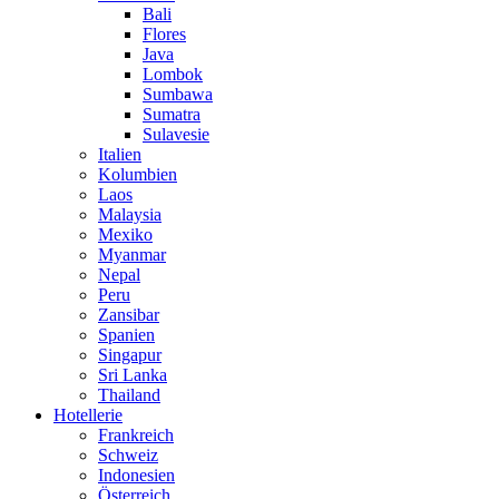
Bali
Flores
Java
Lombok
Sumbawa
Sumatra
Sulavesie
Italien
Kolumbien
Laos
Malaysia
Mexiko
Myanmar
Nepal
Peru
Zansibar
Spanien
Singapur
Sri Lanka
Thailand
Hotellerie
Frankreich
Schweiz
Indonesien
Österreich