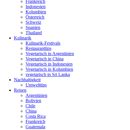
Frankreich
Indonesien
Kolumbien
Österreich
Schweiz
Spanien
Thailand
Kulinarik
Kulinarik-Festivals
Restauranttips
Vegetarisch in Argentinien
Vegetarisch in China
Vegetarisch in Indonesien
Vegetarisch in Kolumbien
vegetarisch in Sri Lanka
Nachhaltigkeit
Umwelttips
Reisen
Argentinien
Bolivien
Chile
China
Costa Rica
Frankreich
Guatemala