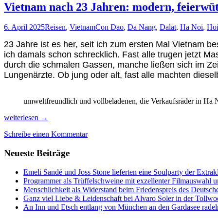
Vietnam nach 23 Jahren: modern, feierwü
6. April 2025
Reisen
,
Vietnam
Con Dao
,
Da Nang
,
Dalat
,
Ha Noi
,
Ho
23 Jahre ist es her, seit ich zum ersten Mal Vietnam b
ich damals schon schrecklich. Fast alle trugen jetzt 
durch die schmalen Gassen, manche ließen sich im Zeit
Lungenärzte. Ob jung oder alt, fast alle machten diese
umweltfreundlich und vollbeladenen, die Verkaufsräder in Ha 
Vietnam
weiterlesen
→
nach
Schreibe einen Kommentar
23
Jahren:
Neueste Beiträge
modern,
feierwütig,
abgasschwanger
Emeli Sandé und Joss Stone lieferten eine Soulparty der Extr
&
Programmer als Trüffelschweine mit exzellenter Filmauswahl
ausgebucht!
Menschlichkeit als Widerstand beim Friedenspreis des Deutsch
Ganz viel Liebe & Leidenschaft bei Alvaro Soler in der Tollw
An Inn und Etsch entlang von München an den Gardasee radel