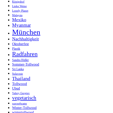
Königshof
Linke Weine
Lonely Planet
Malaysia
Mexiko
Myanmar
München
Nachhaltigkeit
Oktoberfest
Plastik
Radfahren
Sandra Hüller
Sommer-Tollwood
Sri Lanka
Sulavesie
Thailand
Tollwood
Ubud
Valery Gergiev
vegetarisch
waves4water
Winter-Tollwood
wintertollwood