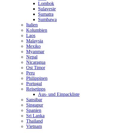
Lombok
Sulavesie
Sumatra
Sumbawa
Italien
Kolumbien
Laos
Malaysia
Mexiko
Myanmar
Nepal
Nicaragua
Ost Timor
Peru
Philippinen
Portugal
Reisetipps
Aus- und Einpackliste
Sansibar
Singapur
Spanien
Sri Lanka
Thailand
Vietnam