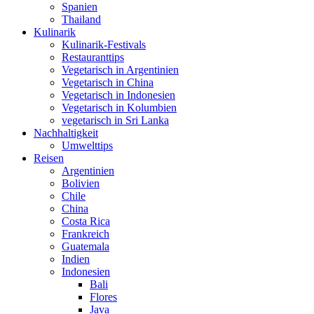
Spanien
Thailand
Kulinarik
Kulinarik-Festivals
Restauranttips
Vegetarisch in Argentinien
Vegetarisch in China
Vegetarisch in Indonesien
Vegetarisch in Kolumbien
vegetarisch in Sri Lanka
Nachhaltigkeit
Umwelttips
Reisen
Argentinien
Bolivien
Chile
China
Costa Rica
Frankreich
Guatemala
Indien
Indonesien
Bali
Flores
Java