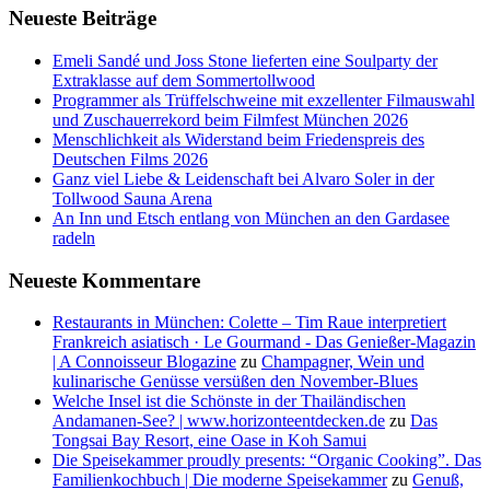
Neueste Beiträge
Emeli Sandé und Joss Stone lieferten eine Soulparty der
Extraklasse auf dem Sommertollwood
Programmer als Trüffelschweine mit exzellenter Filmauswahl
und Zuschauerrekord beim Filmfest München 2026
Menschlichkeit als Widerstand beim Friedenspreis des
Deutschen Films 2026
Ganz viel Liebe & Leidenschaft bei Alvaro Soler in der
Tollwood Sauna Arena
An Inn und Etsch entlang von München an den Gardasee
radeln
Neueste Kommentare
Restaurants in München: Colette – Tim Raue interpretiert
Frankreich asiatisch · Le Gourmand - Das Genießer-Magazin
| A Connoisseur Blogazine
zu
Champagner, Wein und
kulinarische Genüsse versüßen den November-Blues
Welche Insel ist die Schönste in der Thailändischen
Andamanen-See? | www.horizonteentdecken.de
zu
Das
Tongsai Bay Resort, eine Oase in Koh Samui
Die Speisekammer proudly presents: “Organic Cooking”. Das
Familienkochbuch | Die moderne Speisekammer
zu
Genuß,