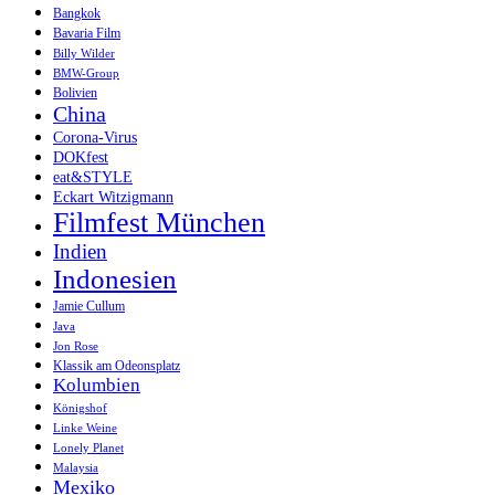
Bangkok
Bavaria Film
Billy Wilder
BMW-Group
Bolivien
China
Corona-Virus
DOKfest
eat&STYLE
Eckart Witzigmann
Filmfest München
Indien
Indonesien
Jamie Cullum
Java
Jon Rose
Klassik am Odeonsplatz
Kolumbien
Königshof
Linke Weine
Lonely Planet
Malaysia
Mexiko