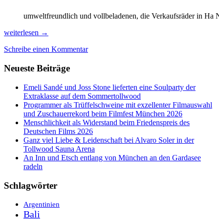
umweltfreundlich und vollbeladenen, die Verkaufsräder in Ha 
Vietnam
weiterlesen
→
nach
Schreibe einen Kommentar
23
Jahren:
Neueste Beiträge
modern,
feierwütig,
abgasschwanger
Emeli Sandé und Joss Stone lieferten eine Soulparty der
&
Extraklasse auf dem Sommertollwood
ausgebucht!
Programmer als Trüffelschweine mit exzellenter Filmauswahl
und Zuschauerrekord beim Filmfest München 2026
Menschlichkeit als Widerstand beim Friedenspreis des
Deutschen Films 2026
Ganz viel Liebe & Leidenschaft bei Alvaro Soler in der
Tollwood Sauna Arena
An Inn und Etsch entlang von München an den Gardasee
radeln
Schlagwörter
Argentinien
Bali