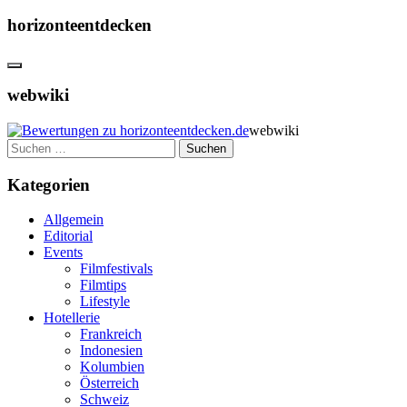
horizonteentdecken
webwiki
webwiki
Suchen
nach:
Kategorien
Allgemein
Editorial
Events
Filmfestivals
Filmtips
Lifestyle
Hotellerie
Frankreich
Indonesien
Kolumbien
Österreich
Schweiz