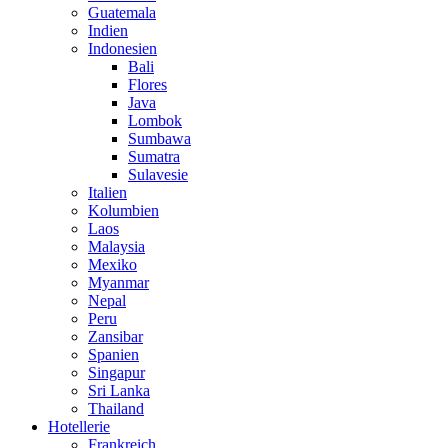
Guatemala
Indien
Indonesien
Bali
Flores
Java
Lombok
Sumbawa
Sumatra
Sulavesie
Italien
Kolumbien
Laos
Malaysia
Mexiko
Myanmar
Nepal
Peru
Zansibar
Spanien
Singapur
Sri Lanka
Thailand
Hotellerie
Frankreich