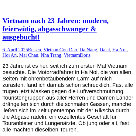
Vietnam nach 23 Jahren: modern,
feierwütig, abgasschwanger &
ausgebucht!
6. April 2025
Reisen
,
Vietnam
Con Dao
,
Da Nang
,
Dalat
,
Ha Noi
,
Hoi An
,
Mai Chau
,
Nha Trang
,
Vietnam
Doris
23 Jahre ist es her, seit ich zum ersten Mal Vietnam
besuchte. Die Motorradfahrer in Ha Noi, die von allen
Seiten mit ohrenbetäubendem Lärm auf mich
zurasten, fand ich damals schon schrecklich. Fast alle
trugen jetzt Masken gegen die Luftverschmutzung.
Touristengruppen aus aller Herren und Damen Länder
drängelten sich durch die schmalen Gassen, manche
ließen sich im Zeitlupentempo mit der Rikscha durch
die Abgase radeln, ein exzellentes Geschäft für
Touranbieter und Lungenärzte. Ob jung oder alt, fast
alle machten dieselben Touren.