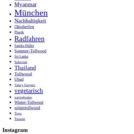
Myanmar
München
Nachhaltigkeit
Oktoberfest
Plastik
Radfahren
Sandra Hüller
Sommer-Tollwood
Sri Lanka
Sulavesie
Thailand
Tollwood
Ubud
Valery Gergiev
vegetarisch
waves4water
Winter-Tollwood
wintertollwood
Yoga
Yunnan
Instagram