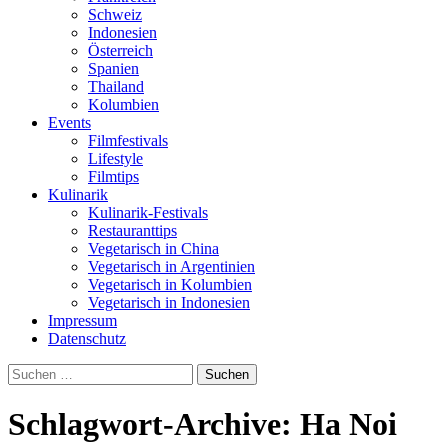
Schweiz
Indonesien
Österreich
Spanien
Thailand
Kolumbien
Events
Filmfestivals
Lifestyle
Filmtips
Kulinarik
Kulinarik-Festivals
Restauranttips
Vegetarisch in China
Vegetarisch in Argentinien
Vegetarisch in Kolumbien
Vegetarisch in Indonesien
Impressum
Datenschutz
Suchen
nach:
Schlagwort-Archive: Ha Noi