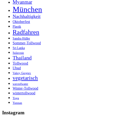
Myanmar
München
Nachhaltigkeit
Oktoberfest
Plastik
Radfahren
Sandra Hüller
Sommer-Tollwood
Sri Lanka
Sulavesie
Thailand
Tollwood
Ubud
Valery Gergiev
vegetarisch
waves4water
Winter-Tollwood
wintertollwood
Yoga
Yunnan
Instagram