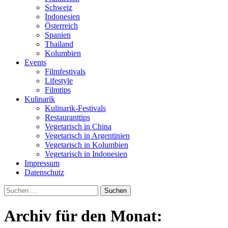
Schweiz
Indonesien
Österreich
Spanien
Thailand
Kolumbien
Events
Filmfestivals
Lifestyle
Filmtips
Kulinarik
Kulinarik-Festivals
Restauranttips
Vegetarisch in China
Vegetarisch in Argentinien
Vegetarisch in Kolumbien
Vegetarisch in Indonesien
Impressum
Datenschutz
Suchen
nach:
Archiv für den Monat: