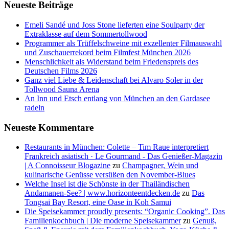
Neueste Beiträge
Emeli Sandé und Joss Stone lieferten eine Soulparty der
Extraklasse auf dem Sommertollwood
Programmer als Trüffelschweine mit exzellenter Filmauswahl
und Zuschauerrekord beim Filmfest München 2026
Menschlichkeit als Widerstand beim Friedenspreis des
Deutschen Films 2026
Ganz viel Liebe & Leidenschaft bei Alvaro Soler in der
Tollwood Sauna Arena
An Inn und Etsch entlang von München an den Gardasee
radeln
Neueste Kommentare
Restaurants in München: Colette – Tim Raue interpretiert
Frankreich asiatisch · Le Gourmand - Das Genießer-Magazin
| A Connoisseur Blogazine
zu
Champagner, Wein und
kulinarische Genüsse versüßen den November-Blues
Welche Insel ist die Schönste in der Thailändischen
Andamanen-See? | www.horizonteentdecken.de
zu
Das
Tongsai Bay Resort, eine Oase in Koh Samui
Die Speisekammer proudly presents: “Organic Cooking”. Das
Familienkochbuch | Die moderne Speisekammer
zu
Genuß,