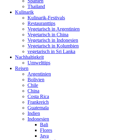
Spanien
Thailand
Kulinarik
Kulinarik-Festivals
Restauranttips
Vegetarisch in Argentinien
Vegetarisch in China
Vegetarisch in Indonesien
Vegetarisch in Kolumbien
vegetarisch in Sri Lanka
Nachhaltigkeit
Umwelttips
Reisen
Argentinien
Bolivien
Chile
China
Costa Rica
Frankreich
Guatemala
Indien
Indonesien
Bali
Flores
Java