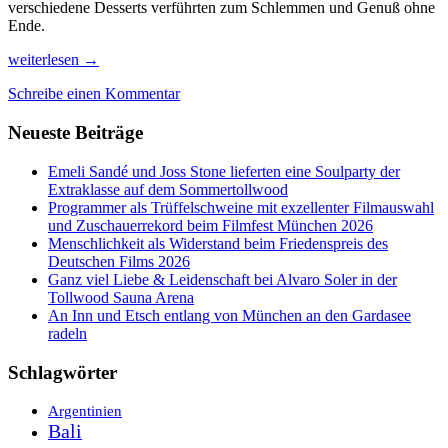
verschiedene Desserts verführten zum Schlemmen und Genuß ohne
Ende.
Spitzenköche
weiterlesen
→
und
Schreibe einen Kommentar
Genießer
satt
Neueste Beiträge
bei
der
Schlemmer-
Emeli Sandé und Joss Stone lieferten eine Soulparty der
Gala
Extraklasse auf dem Sommertollwood
des
Programmer als Trüffelschweine mit exzellenter Filmauswahl
Busche
und Zuschauerrekord beim Filmfest München 2026
-
Menschlichkeit als Widerstand beim Friedenspreis des
Verlags
Deutschen Films 2026
Ganz viel Liebe & Leidenschaft bei Alvaro Soler in der
Tollwood Sauna Arena
An Inn und Etsch entlang von München an den Gardasee
radeln
Schlagwörter
Argentinien
Bali