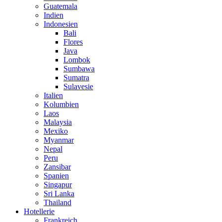
Guatemala
Indien
Indonesien
Bali
Flores
Java
Lombok
Sumbawa
Sumatra
Sulavesie
Italien
Kolumbien
Laos
Malaysia
Mexiko
Myanmar
Nepal
Peru
Zansibar
Spanien
Singapur
Sri Lanka
Thailand
Hotellerie
Frankreich