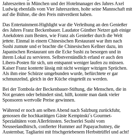
Jahreszeiten in München und der Hotelmanager des Jahres Axel
Ludwig ebenfalls vom Vier Jahreszeiten, holte seine Mannschaft mit
auf die Bühne, die den Preis mitverdient haben.
Das Entertainment-Highlight war die Verleihung an den Genießer
des Jahres Franz Beckenbauer. Laudator Günther Netzer gab einige
Anekdoten zum Besten, wie Franz als Genießer durch die Welt
jettete. Einmal in einem Chinesischen Restaurant war ihm nach
Sushi zumute und er brachte die Chinesischen Kellner dazu, im
Japanischen Restaurant um die Ecke Sushi zu besorgen und in
ihrem Lokal zu servieren. Selbstverständlich erfand er auch den
Libero-Posten für sich, um entspannt weniger laufen zu müssen.
Kaiser Franz konterte lässig mit nicht weniger witzigen Sprüchen.
Als ihm eine Schürze umgebunden wurde, befürchtete er gar
schmunzelnd, gleich in der Küche eingeteilt zu werden.
Bei der Tombola der Beckenbauer-Stiftung, die Menschen, die in
Not geraten oder behindert sind, hilft, konnte man dank vieler
Sponsoren wertvolle Preise gewinnen.
Während er noch am selben Abend nach Salzburg zurückfuhr,
genossen die hochkarätigen Gäste Kempinski´s Gourmet-
Spezialitäten vom Allerfeinsten. Sechserlei Sushi vom
Neuseelandhirsch, confierter Hummer auf Papayachutney, die
Austernbar, Tagliarini mit frischgeriebenem Herbsttrüffel und acht!