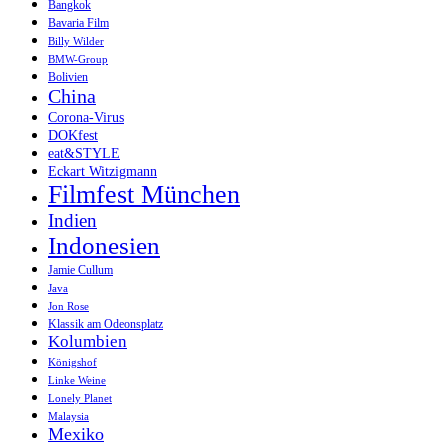
Bangkok
Bavaria Film
Billy Wilder
BMW-Group
Bolivien
China
Corona-Virus
DOKfest
eat&STYLE
Eckart Witzigmann
Filmfest München
Indien
Indonesien
Jamie Cullum
Java
Jon Rose
Klassik am Odeonsplatz
Kolumbien
Königshof
Linke Weine
Lonely Planet
Malaysia
Mexiko