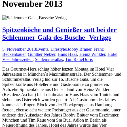
November 2013
Spitzenköche und Genießer satt bei der
Schlemmer-Gala des Busche -Verlags
5. November 2013
Events
,
Lifestyle
Bobby Bräuer
,
Franz
Beckenbauer
,
Günther Netzer
,
Hans Haas
,
Heinz Winkler
,
Hotel
Vier Jahreszeiten
,
Schlemmeratlas
,
Tim Raue
Doris
Das Gourmet-Herz schlug höher letzten Montag im Hotel Vier
Jahrezeiten in München´s Maximiliansstraße. Der Schlemmer- und
Schlummeraltas-Verlag lud zur 16. Busche Gala, um die
Spitzenkräfte aus Hotellerie und Gastronomie zu prämieren.
Achzehn Spitzenköche aus Deutschland von Heinz Winkler
(Residenz Aschau) bis Lokalmatador Hans Haas vom Tantris und
sieben aus Österreich wurden geehrt. Als Gastronom des Jahres
konnte sich Eugen Block von der Blockgruppe aus Hamburg
freuen, ebenso acht weitere Preisträger aus der Gastronomie, unter
anderen der Aufsteiger des Jahres Bobby Bräuer vom Esszimmer,
München und Tim Raue vom Sra Bua, Adlon in Berlin als
Neueröffnung des Jahres. Hotel des Jahres wurde das Vier