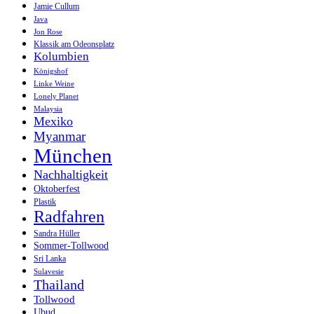
Jamie Cullum
Java
Jon Rose
Klassik am Odeonsplatz
Kolumbien
Königshof
Linke Weine
Lonely Planet
Malaysia
Mexiko
Myanmar
München
Nachhaltigkeit
Oktoberfest
Plastik
Radfahren
Sandra Hüller
Sommer-Tollwood
Sri Lanka
Sulavesie
Thailand
Tollwood
Ubud