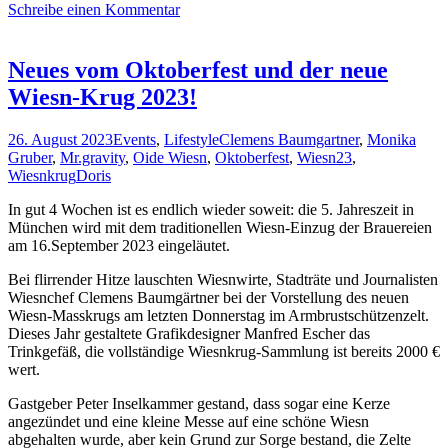
Schreibe einen Kommentar
und
mal
anders
im
Neues vom Oktoberfest und der neue
Käfer-
Wiesn-Krug 2023!
Stammhaus!
26. August 2023
Events
,
Lifestyle
Clemens Baumgartner
,
Monika
Gruber
,
Mr.gravity
,
Oide Wiesn
,
Oktoberfest
,
Wiesn23
,
Wiesnkrug
Doris
In gut 4 Wochen ist es endlich wieder soweit: die 5. Jahreszeit in
München wird mit dem traditionellen Wiesn-Einzug der Brauereien
am 16.September 2023 eingeläutet.
Bei flirrender Hitze lauschten Wiesnwirte, Stadträte und Journalisten
Wiesnchef Clemens Baumgärtner bei der Vorstellung des neuen
Wiesn-Masskrugs am letzten Donnerstag im Armbrustschützenzelt.
Dieses Jahr gestaltete Grafikdesigner Manfred Escher das
Trinkgefäß, die vollständige Wiesnkrug-Sammlung ist bereits 2000 €
wert.
Gastgeber Peter Inselkammer gestand, dass sogar eine Kerze
angezündet und eine kleine Messe auf eine schöne Wiesn
abgehalten wurde, aber kein Grund zur Sorge bestand, die Zelte