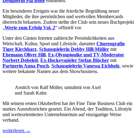
Designerin Pia Bolte
enthielten.
Ein besonderes Ereignis war die feierliche Begrüßung neuer
Mitglieder, die ihre persönlichen und wertvollen Membercards
überreicht bekamen. Zudem stellte der Club sein neues Buchprojekt
„
Werte zum Erfolg Vol. 2
“ offiziell vor.
Unter den Gästen feierten zahlreiche Persönlichkeiten aus
Wirtschaft, Kultur, Sport und Lifestyle, darunter
Choreografin
Tiger Kirchharz
,
Schauspielerin Debby Hill-Müller
mit
Ehemann Oliver Hill
,
Ex-Olympionike und TV-Moderator
Norbert Dobeleit
,
Ex-Hockeyspieler Stefan Blöcher
mit
Partnerin Anna Posch
,
Schauspielerin Vanessa Eichholz
, sowie
weitere bekannte Namen aus dem Showbusiness.
Anstich von Ralf Möller, umrahmt von Axel
und Sarah Kahn
Mit seinem ersten Oktoberfest hat der Fine Time Business Club ein
starkes Ausrufezeichen gesetzt. Ein Abend, der Tradition, Lifestyle
und werteorientiertes Unternehmertum auf einzigartige Weise
verband.
Oktoberfest
weiterlesen
→
exklusiv