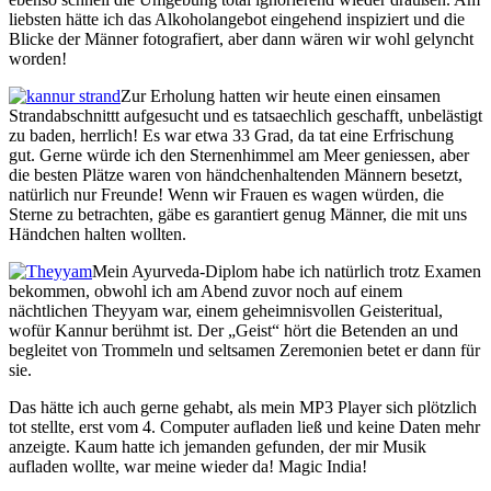
liebsten hätte ich das Alkoholangebot eingehend inspiziert und die
Blicke der Männer fotografiert, aber dann wären wir wohl gelyncht
worden!
Zur Erholung hatten wir heute einen einsamen
Strandabschnittt aufgesucht und es tatsaechlich geschafft, unbelästigt
zu baden, herrlich! Es war etwa 33 Grad, da tat eine Erfrischung
gut. Gerne würde ich den Sternenhimmel am Meer geniessen, aber
die besten Plätze waren von händchenhaltenden Männern besetzt,
natürlich nur Freunde! Wenn wir Frauen es wagen würden, die
Sterne zu betrachten, gäbe es garantiert genug Männer, die mit uns
Händchen halten wollten.
Mein Ayurveda-Diplom habe ich natürlich trotz Examen
bekommen, obwohl ich am Abend zuvor noch auf einem
nächtlichen Theyyam war, einem geheimnisvollen Geisteritual,
wofür Kannur berühmt ist. Der „Geist“ hört die Betenden an und
begleitet von Trommeln und seltsamen Zeremonien betet er dann für
sie.
Das hätte ich auch gerne gehabt, als mein MP3 Player sich plötzlich
tot stellte, erst vom 4. Computer aufladen ließ und keine Daten mehr
anzeigte. Kaum hatte ich jemanden gefunden, der mir Musik
aufladen wollte, war meine wieder da! Magic India!