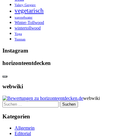
Valery Gergiev
vegetarisch
waves4water
Winter-Tollwood
wintertollwood
Yoga
Yunnan
Instagram
horizonteentdecken
webwiki
webwiki
Suchen
nach:
Kategorien
Allgemein
Editorial