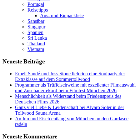
Portugal
Reisetipps
Aus- und Einpackliste
Sansibar
Singapur
Spanien
Sri Lanka
Thailand
Vietnam
Neueste Beiträge
Emeli Sandé und Joss Stone lieferten eine Soulparty der
Extraklasse auf dem Sommertollwood
Programmer als Trüffelschweine mit exzellenter Filmauswahl
und Zuschauerrekord beim Filmfest München 2026
Menschlichkeit als Widerstand beim Friedenspreis des
Deutschen Films 2026
Ganz viel Liebe & Leidenschaft bei Alvaro Soler in der
Tollwood Sauna Arena
An Inn und Etsch entlang von München an den Gardasee
radeln
Neueste Kommentare