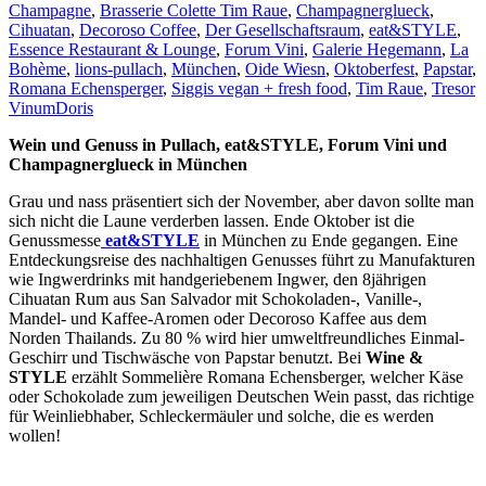
Champagne
,
Brasserie Colette Tim Raue
,
Champagnerglueck
,
Cihuatan
,
Decoroso Coffee
,
Der Gesellschaftsraum
,
eat&STYLE
,
Essence Restaurant & Lounge
,
Forum Vini
,
Galerie Hegemann
,
La
Bohème
,
lions-pullach
,
München
,
Oide Wiesn
,
Oktoberfest
,
Papstar
,
Romana Echensperger
,
Siggis vegan + fresh food
,
Tim Raue
,
Tresor
Vinum
Doris
Wein und Genuss in Pullach, eat&STYLE, Forum Vini und
Champagnerglueck in München
Grau und nass präsentiert sich der November, aber davon sollte man
sich nicht die Laune verderben lassen. Ende Oktober ist die
Genussmesse
eat&STYLE
in München zu Ende gegangen. Eine
Entdeckungsreise des nachhaltigen Genusses führt zu Manufakturen
wie Ingwerdrinks mit handgeriebenem Ingwer, den 8jährigen
Cihuatan Rum aus San Salvador mit Schokoladen-, Vanille-,
Mandel- und Kaffee-Aromen oder Decoroso Kaffee aus dem
Norden Thailands. Zu 80 % wird hier umweltfreundliches Einmal-
Geschirr und Tischwäsche von Papstar benutzt. Bei
Wine &
STYLE
erzählt Sommelière Romana Echensberger, welcher Käse
oder Schokolade zum jeweiligen Deutschen Wein passt, das richtige
für Weinliebhaber, Schleckermäuler und solche, die es werden
wollen!