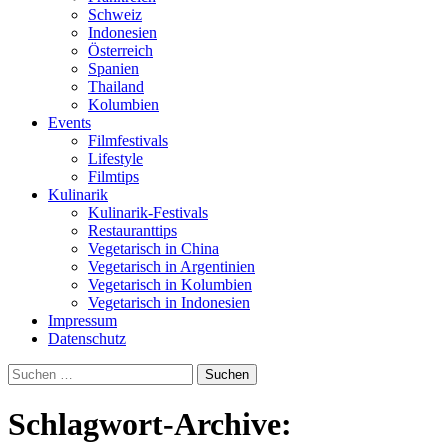
Schweiz
Indonesien
Österreich
Spanien
Thailand
Kolumbien
Events
Filmfestivals
Lifestyle
Filmtips
Kulinarik
Kulinarik-Festivals
Restauranttips
Vegetarisch in China
Vegetarisch in Argentinien
Vegetarisch in Kolumbien
Vegetarisch in Indonesien
Impressum
Datenschutz
Suchen
nach:
Schlagwort-Archive: