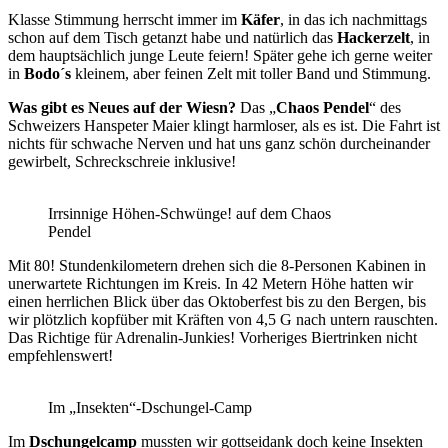
Klasse Stimmung herrscht immer im
Käfer
, in das ich nachmittags
schon auf dem Tisch getanzt habe und natürlich das
Hackerzelt
, in
dem hauptsächlich junge Leute feiern! Später gehe ich gerne weiter
in
Bodo´s
kleinem, aber feinen Zelt mit toller Band und Stimmung.
Was gibt es Neues auf der Wiesn?
Das „
Chaos Pendel
“ des
Schweizers Hanspeter Maier klingt harmloser, als es ist. Die Fahrt ist
nichts für schwache Nerven und hat uns ganz schön durcheinander
gewirbelt, Schreckschreie inklusive!
Irrsinnige Höhen-Schwünge! auf dem Chaos
Pendel
Mit 80! Stundenkilometern drehen sich die 8-Personen Kabinen in
unerwartete Richtungen im Kreis. In 42 Metern Höhe hatten wir
einen herrlichen Blick über das Oktoberfest bis zu den Bergen, bis
wir plötzlich kopfüber mit Kräften von 4,5 G nach untern rauschten.
Das Richtige für Adrenalin-Junkies! Vorheriges Biertrinken nicht
empfehlenswert!
Im „Insekten“-Dschungel-Camp
Im
Dschungelcamp
mussten wir gottseidank doch keine Insekten