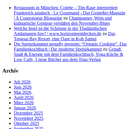
Restaurants in München: Colette – Tim Raue interpretiert
Frankreich asiatisch · Le Gourmand - Das Genießer-Magazin
| A Connoisseur Blogazine
zu
Champagner, Wein und
kulinarische Genüsse versüßen den November-Blues
Welche Insel ist die Schönste in der Thailändischen
Andamanen-See? | www.horizonteentdecken.de
zu
Das
Tongsai Bay Resort, eine Oase in Koh Samui
Die Speisekammer proudly presents: “Organic Cooking”. Das
Familienkochbuch | Die moderne Speisekammer
zu
Genuß,
Spaß & Energie mit dem Familienkochbuch, Yoga-Küche &
Low Carb, 3 neue Bücher aus dem Trias-Verlag
Archiv
Juli 2026
Juni 2026
Mai 2026
April 2026
März 2026
Januar 2026
Dezember 2025
November 2025
Oktober 2025
September 2025