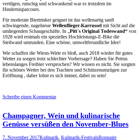
vertilgen, rutschig und schwankend war es trotzdem im
Hindernisparcours.
Für moderate Biertrinker geignet ist das wellenartig sanft
schwingende, nagelneue
Wellenflieger-Karrussel
mit Sicht auf die
umliegenden Schaugeschäfte. In „
Pitt´s Original Todeswand“
von
1928 wird erstmals ein spezielles Hochleistungs-E-Bike die
Steilwand umrunden. Eine schöne, umweltfreundliche Idee!
Wie schaffen die Wiesn-Wirte es bloß, auch 2018 wieder für gutes
Wetter zu sorgen trotz schlechter Vorhersage? Haben Sie Petrus
lebenslanges Freibier versprochen? Wir wissen es nicht. Sie sorgten
für schönes Wetter bei den Trachten und Schützenumzügen zur
Eröffnung , daher lohnt es sich immer, dabei zu sein!
Schreibe einen Kommentar
Champagner, Wein und kulinarische
Genüsse versüßen den November-Blues
7. November 2017
Kulinarik
,
Kulinarik-Festivals
Bonnaire