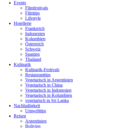
Events
Filmfestivals
Filmtips
Lifestyle
Hotellerie
Frankreich
Indonesien
Kolumbien
Österreich
Schweiz
Spanien
Thailand
Kulinarik
Kulinarik-Festivals
Restauranttips
Vegetarisch in Argentinien
Vegetarisch in China
Vegetarisch in Indonesien
Vegetarisch in Kolumbien
vegetarisch in Sri Lanka
Nachhaltigkeit
Umwelttips
Reisen
Argentinien
Bolivien