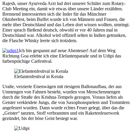
Rajesh, unser Ayurveda Arzt lud drei unserer Schüler zum Rotary-
Club Meeting ein, damit wir etwas über unsere Länder erzählten.
Brennend interessierten sich die Inder für das Münchner
Oktoberfest, beim Buffet wurde ich von Männern und Frauen, die
mehr über Deutschland und das Leben dort wissen wollten, umringt.
Einer sprach fließend deutsch, obwohl er vor 40 Jahren mal in
Deutschland war. Alkohol wird offiziell selten in Indien getrunken,
die Flasche Whisky leerte sich trotzdem.
Ich bin gespannt auf neue Abenteuer! Auf dem Weg
Richtung Goa erlebte ich eine Elefantenparade und in Udipi das
farbenprächige Carfestival.
Elefantenfestival in Kerala
Uralte, verzierte Eisenwägen mit riesigem Ballonaufbau, der aus
Unmengen von Fahnen besteht, wurden von Menschenmengen
durch die Straße des Krishna-Tempels gezogen. Voraus liefen als
Geister verkleidete Jungs, die von Saxophonspielern und Trommlern
angefeuert wurden. Dann wurde echtes Feuer gelegt, über das die
„Geister“ tanzten, Stoff verbrannten und ein Raketenfeuerwerk
gezündet, bis der böse Geist besiegt war.