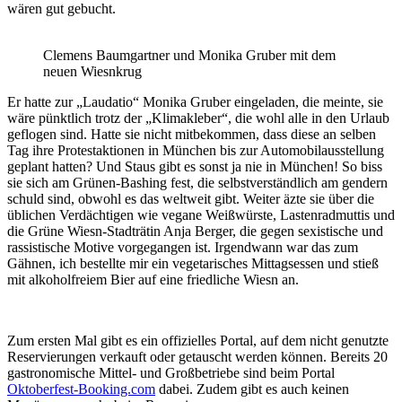
wären gut gebucht.
Clemens Baumgartner und Monika Gruber mit dem
neuen Wiesnkrug
Er hatte zur „Laudatio“ Monika Gruber eingeladen, die meinte, sie
wäre pünktlich trotz der „Klimakleber“, die wohl alle in den Urlaub
geflogen sind. Hatte sie nicht mitbekommen, dass diese an selben
Tag ihre Protestaktionen in München bis zur Automobilausstellung
geplant hatten? Und Staus gibt es sonst ja nie in München! So biss
sie sich am Grünen-Bashing fest, die selbstverständlich am gendern
schuld sind, obwohl es das weltweit gibt. Weiter äzte sie über die
üblichen Verdächtigen wie vegane Weißwürste, Lastenradmuttis und
die Grüne Wiesn-Stadträtin Anja Berger, die gegen sexistische und
rassistische Motive vorgegangen ist. Irgendwann war das zum
Gähnen, ich bestellte mir ein vegetarisches Mittagsessen und stieß
mit alkoholfreiem Bier auf eine friedliche Wiesn an.
Zum ersten Mal gibt es ein offizielles Portal, auf dem nicht genutzte
Reservierungen verkauft oder getauscht werden können. Bereits 20
gastronomische Mittel- und Großbetriebe sind beim Portal
Oktoberfest-Booking.com
dabei. Zudem gibt es auch keinen