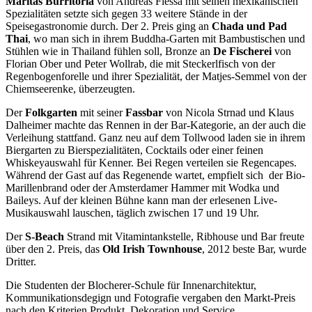
Maritas Burritoria
von Andreas Flessa mit seinen mexikanischen
Spezialitäten setzte sich gegen 33 weitere Stände in der
Speisegastronomie durch. Der 2. Preis ging an
Chada und Pad
Thai
, wo man sich in ihrem Buddha-Garten mit Bambustischen und
Stühlen wie in Thailand fühlen soll, Bronze an
De Fischerei
von
Florian Ober und Peter Wollrab, die mit Steckerlfisch von der
Regenbogenforelle und ihrer Spezialität, der Matjes-Semmel von der
Chiemseerenke, überzeugten.
Der
Folkgarten
mit seiner
Fassbar
von Nicola Strnad und Klaus
Dalheimer machte das Rennen in der Bar-Kategorie, an der auch die
Verleihung stattfand. Ganz neu auf dem Tollwood laden sie in ihrem
Biergarten zu Bierspezialitäten, Cocktails oder einer feinen
Whiskeyauswahl für Kenner. Bei Regen verteilen sie Regencapes.
Während der Gast auf das Regenende wartet, empfielt sich der Bio-
Marillenbrand oder der Amsterdamer Hammer mit Wodka und
Baileys. Auf der kleinen Bühne kann man der erlesenen Live-
Musikauswahl lauschen, täglich zwischen 17 und 19 Uhr.
Der
S-Beach
Strand mit Vitamintankstelle, Ribhouse und Bar freute
über den 2. Preis, das
Old Irish Townhouse
, 2012 beste Bar, wurde
Dritter.
Die Studenten der Blocherer-Schule für Innenarchitektur,
Kommunikationsdegign und Fotografie vergaben den Markt-Preis
nach den Kriterien Produkt, Dekoration und Service.