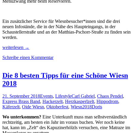
Menüzwang mehr beim Reservieren.
Ein zusätzlicher Service für Wiesnbesucher*innen sind die drei
neuen Infostände, die in der Nähe des Haupteingangs, in der
Schaustellerstraße und an der Matthias-Pschorr-Straße zu finden sein
werden.
Neues
weiterlesen
→
vom
Schreibe einen Kommentar
Oktoberfest
und
der
neue
Die 8 besten Tipps für eine Schöne Wiesn
Wiesn-
2018
Krug
2023!
21. September 2018
Events
,
Lifestyle
Carl Gabriel
,
Chaos Pendel
,
Express Brass Band
,
Hackerzelt
,
Herzkasperlzelt
,
Hippodrom
,
Käferzelt
,
Oide Wiesn
,
Oktoberfest
,
Wiesn2018
Doris
Wo unterkommen?
Eine Unterkunft muss man selbstverständlich
rechtzeitig, am besten ein Jahr im voraus buchen. Wer noch keine
hat, kann im „Zelt“ des Kapuzinerhölzls versuchen, eine Matraze im
Massenlager zu ergattern.