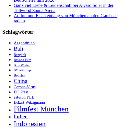
Deutschen Films 2026
Ganz viel Liebe & Leidenschaft bei Alvaro Soler in der
Tollwood Sauna Arena
An Inn und Etsch entlang von München an den Gardasee
radeln
Schlagwörter
Argentinien
Bali
Bangkok
Bavaria Film
Billy Wilder
BMW-Group
Bolivien
China
Corona-Virus
DOKfest
eat&STYLE
Eckart Witzigmann
Filmfest München
Indien
Indonesien