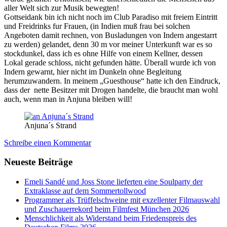
aller Welt sich zur Musik bewegten!
Gottseidank bin ich nicht noch im Club Paradiso mit freiem Eintritt
und Freidrinks fur Frauen, (in Indien muß frau bei solchen
Angeboten damit rechnen, von Busladungen von Indern angestarrt
zu werden) gelandet, denn 30 m vor meiner Unterkunft war es so
stockdunkel, dass ich es ohne Hilfe von einem Kellner, dessen
Lokal gerade schloss, nicht gefunden hätte. Überall wurde ich von
Indern gewarnt, hier nicht im Dunkeln ohne Begleitung
herumzuwandern. In meinem „Guesthouse“ hatte ich den Eindruck,
dass der nette Besitzer mit Drogen handelte, die braucht man wohl
auch, wenn man in Anjuna bleiben will!
Anjuna´s Strand
Schreibe einen Kommentar
Neueste Beiträge
Emeli Sandé und Joss Stone lieferten eine Soulparty der
Extraklasse auf dem Sommertollwood
Programmer als Trüffelschweine mit exzellenter Filmauswahl
und Zuschauerrekord beim Filmfest München 2026
Menschlichkeit als Widerstand beim Friedenspreis des