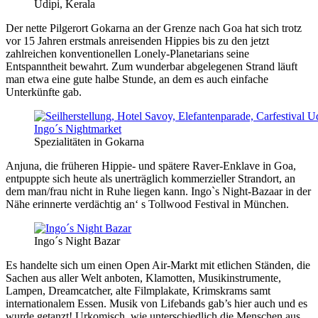
Udipi, Kerala
Der nette Pilgerort Gokarna an der Grenze nach Goa hat sich trotz
vor 15 Jahren erstmals anreisenden Hippies bis zu den jetzt
zahlreichen konventionellen Lonely-Planetarians seine
Entspanntheit bewahrt. Zum wunderbar abgelegenen Strand läuft
man etwa eine gute halbe Stunde, an dem es auch einfache
Unterkünfte gab.
Spezialitäten in Gokarna
Anjuna, die früheren Hippie- und spätere Raver-Enklave in Goa,
entpuppte sich heute als unerträglich kommerzieller Strandort, an
dem man/frau nicht in Ruhe liegen kann. Ingo`s Night-Bazaar in der
Nähe erinnerte verdächtig an‘ s Tollwood Festival in München.
Ingo´s Night Bazar
Es handelte sich um einen Open Air-Markt mit etlichen Ständen, die
Sachen aus aller Welt anboten, Klamotten, Musikinstrumente,
Lampen, Dreamcatcher, alte Filmplakate, Krimskrams samt
internationalem Essen. Musik von Lifebands gab’s hier auch und es
wurde getanzt! Urkomisch, wie unterschiedlich die Menschen aus