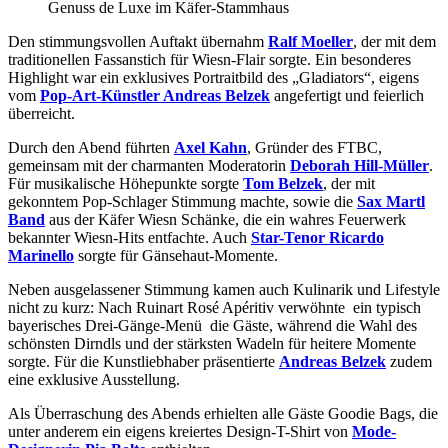
Genuss de Luxe im Käfer-Stammhaus
Den stimmungsvollen Auftakt übernahm
Ralf Moeller
, der mit dem
traditionellen Fassanstich für Wiesn-Flair sorgte. Ein besonderes
Highlight war ein exklusives Portraitbild des „Gladiators“, eigens
vom
Pop-Art-Künstler Andreas Belzek
angefertigt und feierlich
überreicht.
Durch den Abend führten
Axel Kahn
, Gründer des FTBC,
gemeinsam mit der charmanten Moderatorin
Deborah Hill-Müller
.
Für musikalische Höhepunkte sorgte
Tom Belzek
, der mit
gekonntem Pop-Schlager Stimmung machte, sowie die
Sax Martl
Band
aus der Käfer Wiesn Schänke, die ein wahres Feuerwerk
bekannter Wiesn-Hits entfachte. Auch
Star-Tenor Ricardo
Marinello
sorgte für Gänsehaut-Momente.
Neben ausgelassener Stimmung kamen auch Kulinarik und Lifestyle
nicht zu kurz: Nach Ruinart Rosé Apéritiv verwöhnte ein typisch
bayerisches Drei-Gänge-Menü die Gäste, während die Wahl des
schönsten Dirndls und der stärksten Wadeln für heitere Momente
sorgte. Für die Kunstliebhaber präsentierte
Andreas Belzek
zudem
eine exklusive Ausstellung.
Als Überraschung des Abends erhielten alle Gäste Goodie Bags, die
unter anderem ein eigens kreiertes Design-T-Shirt von
Mode-