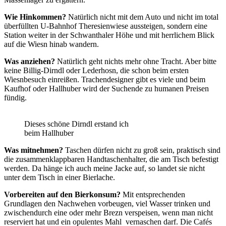
Wie Hinkommen?
Natürlich nicht mit dem Auto und nicht im total
überfüllten U-Bahnhof Theresienwiese aussteigen, sondern eine
Station weiter in der Schwanthaler Höhe und mit herrlichem Blick
auf die Wiesn hinab wandern.
Was anziehen?
Natürlich geht nichts mehr ohne Tracht. Aber bitte
keine Billig-Dirndl oder Lederhosn, die schon beim ersten
Wiesnbesuch einreißen. Trachendesigner gibt es viele und beim
Kaufhof oder Hallhuber wird der Suchende zu humanen Preisen
fündig.
Dieses schöne Dirndl erstand ich
beim Hallhuber
Was mitnehmen?
Taschen dürfen nicht zu groß sein, praktisch sind
die zusammenklappbaren Handtaschenhalter, die am Tisch befestigt
werden. Da hänge ich auch meine Jacke auf, so landet sie nicht
unter dem Tisch in einer Bierlache.
Vorbereiten auf den Bierkonsum?
Mit entsprechenden
Grundlagen den Nachwehen vorbeugen, viel Wasser trinken und
zwischendurch eine oder mehr Brezn verspeisen, wenn man nicht
reserviert hat und ein opulentes Mahl vernaschen darf. Die Cafés