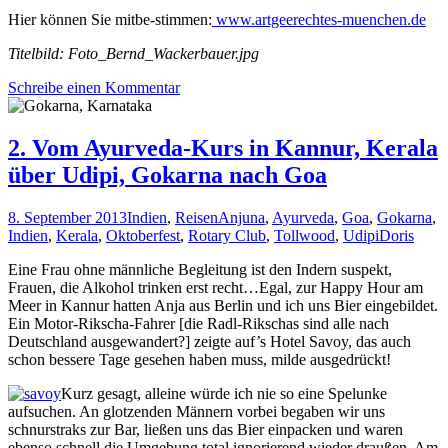
Hier können Sie mitbe-stimmen:
www.artgeerechtes-muenchen.de
Titelbild: Foto_Bernd_Wackerbauer.jpg
Schreibe einen Kommentar
2. Vom Ayurveda-Kurs in Kannur, Kerala
über Udipi, Gokarna nach Goa
8. September 2013
Indien
,
Reisen
Anjuna
,
Ayurveda
,
Goa
,
Gokarna
,
Indien
,
Kerala
,
Oktoberfest
,
Rotary Club
,
Tollwood
,
Udipi
Doris
Eine Frau ohne männliche Begleitung ist den Indern suspekt,
Frauen, die Alkohol trinken erst recht…Egal, zur Happy Hour am
Meer in Kannur hatten Anja aus Berlin und ich uns Bier eingebildet.
Ein Motor-Rikscha-Fahrer [die Radl-Rikschas sind alle nach
Deutschland ausgewandert?] zeigte auf’s Hotel Savoy, das auch
schon bessere Tage gesehen haben muss, milde ausgedrückt!
Kurz gesagt, alleine würde ich nie so eine Spelunke
aufsuchen. An glotzenden Männern vorbei begaben wir uns
schnurstraks zur Bar, ließen uns das Bier einpacken und waren
ebenso schnell die Umgebung total ignorierend wieder draußen. Am