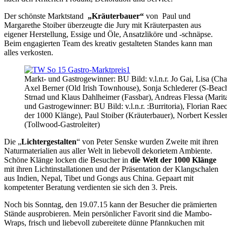
Der schönste Marktstand
„Kräuterbauer“
von Paul und
Margarethe Stoiber überzeugte die Jury mit Kräuterpasten aus
eigener Herstellung, Essige und Öle, Ansatzliköre und -schnäpse.
Beim engagierten Team des kreativ gestalteten Standes kann man
alles verkosten.
Markt- und Gastrogewinner: BU Bild: v.l.n.r. Jo Gai, Lisa (Cha
Axel Berner (Old Irish Townhouse), Sonja Schlederer (S-Beach
Strnad und Klaus Dahlheimer (Fassbar), Andreas Flessa (Marit
und Gastrogewinner: BU Bild: v.l.n.r. :Burritoria), Florian Rae
der 1000 Klänge), Paul Stoiber (Kräuterbauer), Norbert Kessle
(Tollwood-Gastroleiter)
Die „
Lichtergestalten
“ von Peter Senske wurden Zweite mit ihren
Naturmaterialien aus aller Welt in liebevoll dekorietem Ambiente.
Schöne Klänge locken die Besucher in
die Welt der 1000 Klänge
mit ihren Lichtinstallationen und der Präsentation der Klangschalen
aus Indien, Nepal, Tibet und Gongs aus China. Gepaart mit
kompetenter Beratung verdienten sie sich den 3. Preis.
Noch bis Sonntag, den 19.07.15 kann der Besucher die prämierten
Stände ausprobieren. Mein persönlicher Favorit sind die Mambo-
Wraps, frisch und liebevoll zubereitete dünne Pfannkuchen mit