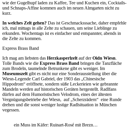
wie der Gugelhupf laden zu Kaffee, Tee und Kuchen ein, Cocktails-
und Schnaps-Affine kommen auch im neuen Almgarten nicht zu
kurz.
In welches Zelt gehen?
Das ist Geschmacksssache, daher empfehle
ich, mal mittags in alle Zelte zu schauen, um seine Lieblinge zu
erkunden. Wochentags ist es einfacher und entspannter, abends in
die Zelte zu kommen.
Express Brass Band
Ich mag am liebsten das
Herzkasperlzelt
auf der
Oidn Wiesn
.
Tolle Bands wie die
Express Brass Band
bringen die Tanzfläche
zum Brodeln, taumelnde Betrunkene gibt es weniger. Im
Museumszelt
gibt es nicht nur eine Sonderausstellung über die
Wiesn-Legende Carl Gabriel, der 1903 das „Chinesische
Hippodrom“ eröffnete, sondern süße Leckerieien wie gebrannte
Mandeln werden auf historischen Geräten hergestellt. Radlfans
dürfen auf dem Humoristischen Velodrom, eines der ältesten
Vergnügungsbetriebe der Wiesn, auf „Scherzrädern“ eine Runde
drehen und die sonst weniger lustige Radlsituation in München
vegessen.
ein Muss im Käfer: Ruinart-Rosé mit Brezn…