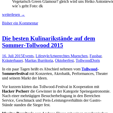
Vegetarisch Green Glamour? gleich wird uns Heiko Antoniewic
wie´s geht Foto: dk
Champagner,
weiterlesen
→
Wein
Bisher ein Kommentar
und
kulinarische
Genüsse
versüßen
Die besten Kulinarikstände auf dem
den
Sommer-Tollwood 2015
November-
Blues
16. Juli 2015
Events
,
Lifestyle
Artgerechtes Muenchen
,
Fassbar
,
Kräuterbauer
,
Maritas Burritoria
,
Oktoberfest
,
Tollwood
Doris
In ein paar Tagen heißt es Abschied nehmen vom
Tollwood
-
Sommerfestival
mit Konzerten, Akrobatik, Performances, Theater
und seinem Markt der Ideen.
Vor kurzem kürten das Tollwood-Festival in Kooperation mit
Hacker Pschorr
die Gewinner in der Kategorie Speisegastronomie.
Nach einer mehrtägigen Besucherbefragung in den Bereichen
Service, Geschmack und Preis-Leistungsverhältnis der Gastro-
Stände standen die Sieger fest.