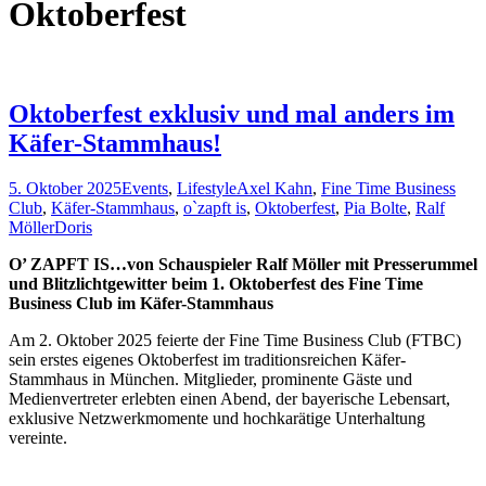
Oktoberfest
Oktoberfest exklusiv und mal anders im
Käfer-Stammhaus!
5. Oktober 2025
Events
,
Lifestyle
Axel Kahn
,
Fine Time Business
Club
,
Käfer-Stammhaus
,
o`zapft is
,
Oktoberfest
,
Pia Bolte
,
Ralf
Möller
Doris
O’ ZAPFT IS…von Schauspieler Ralf Möller mit Presserummel
und Blitzlichtgewitter beim 1. Oktoberfest des Fine Time
Business Club im Käfer-Stammhaus
Am 2. Oktober 2025 feierte der Fine Time Business Club (FTBC)
sein erstes eigenes Oktoberfest im traditionsreichen Käfer-
Stammhaus in München. Mitglieder, prominente Gäste und
Medienvertreter erlebten einen Abend, der bayerische Lebensart,
exklusive Netzwerkmomente und hochkarätige Unterhaltung
vereinte.