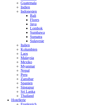
Guatemala
Indien
Indonesien
Bali
Flores
Java
Lombok
Sumbawa
Sumatra
Sulavesie
Italien
Kolumbien
Laos
Malaysia
Mexiko
Myanmar
Nepal
Peru
Zansibar
Spanien
Singapur
Sri Lanka
Thailand
Hotellerie
Frankreich