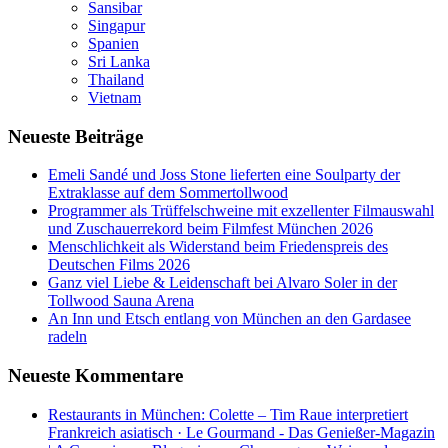
Sansibar
Singapur
Spanien
Sri Lanka
Thailand
Vietnam
Neueste Beiträge
Emeli Sandé und Joss Stone lieferten eine Soulparty der
Extraklasse auf dem Sommertollwood
Programmer als Trüffelschweine mit exzellenter Filmauswahl
und Zuschauerrekord beim Filmfest München 2026
Menschlichkeit als Widerstand beim Friedenspreis des
Deutschen Films 2026
Ganz viel Liebe & Leidenschaft bei Alvaro Soler in der
Tollwood Sauna Arena
An Inn und Etsch entlang von München an den Gardasee
radeln
Neueste Kommentare
Restaurants in München: Colette – Tim Raue interpretiert
Frankreich asiatisch · Le Gourmand - Das Genießer-Magazin