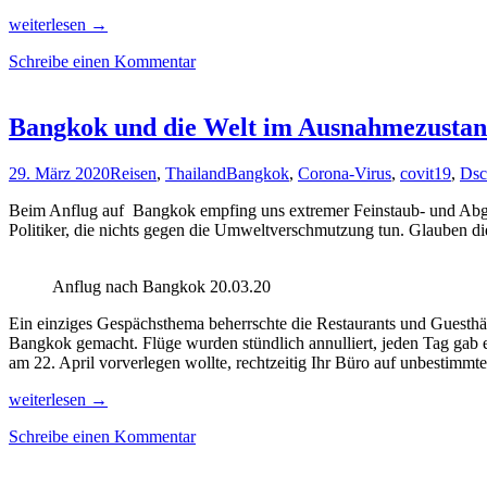
7
weiterlesen
→
Überlebens-
Schreibe einen Kommentar
Tips
für
Singles
während
Bangkok und die Welt im Ausnahmezusta
der
Corona-
29. März 2020
Reisen
,
Thailand
Bangkok
,
Corona-Virus
,
covit19
,
Dsc
Kontaktsperre
Beim Anflug auf Bangkok empfing uns extremer Feinstaub- und Abgasn
Politiker, die nichts gegen die Umweltverschmutzung tun. Glauben diese
Anflug nach Bangkok 20.03.20
Ein einziges Gespächsthema beherrschte die Restaurants und Guesthä
Bangkok gemacht. Flüge wurden stündlich annulliert, jeden Tag gab es
am 22. April vorverlegen wollte, rechtzeitig Ihr Büro auf unbestimmt
Bangkok
weiterlesen
→
und
Schreibe einen Kommentar
die
Welt
im