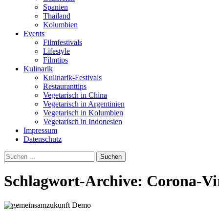
Spanien
Thailand
Kolumbien
Events
Filmfestivals
Lifestyle
Filmtips
Kulinarik
Kulinarik-Festivals
Restauranttips
Vegetarisch in China
Vegetarisch in Argentinien
Vegetarisch in Kolumbien
Vegetarisch in Indonesien
Impressum
Datenschutz
Suchen
nach:
Schlagwort-Archive: Corona-Vi