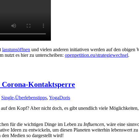
t
lasstunsöffnen
und vielen anderen initiativen werden auf den obigen 
m nutzt es hier zu unterscheiben:
openpetition.eu/strategiewechsel
.
r Corona-Kontaktsperre
,
Single-Überlebenstipps
,
Yoga
Doris
uf den Kopf? Aber nicht doch, es gibt unendlich viele Möglichkeiten, 
schen für die wichtigen Dinge im Leben zu
Influencen
, wäre eine sinnv
ative Ideen zu entwickeln, um diesen Planeten weiterhin lebenswert zu 
 den Medien so dargestellt wird!