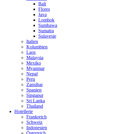
Bali
Flores
Java
Lombok
Sumbawa
Sumatra
Sulavesie
Italien
Kolumbien
Laos
Malaysia
Mexiko
Myanmar
Nepal
Peru
Zansibar
Spanien
Singapur
Sri Lanka
Thailand
Hotellerie
Frankreich
Schweiz
Indonesien
Österreich