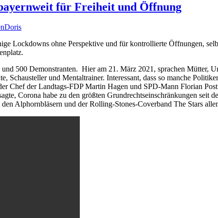
ayernweit für Freiheit und Öffnung
en
Doris
nsinnige Lockdowns ohne Perspektive und für kontrollierte Öffnungen, 
nplatz.
und 500 Demonstranten. Hier am 21. März 2021, sprachen Mütter, Unte
, Schausteller und Mentaltrainer. Interessant, dass so manche Politik
er, der Chef der Landtags-FDP Martin Hagen und SPD-Mann Florian Post
t sagte, Corona habe zu den größten Grundrechtseinschränkungen seit 
e den Alphornbläsern und der Rolling-Stones-Coverband The Stars alle