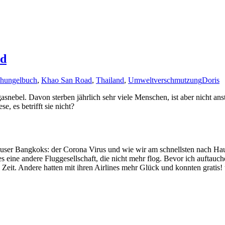
nd
hungelbuch
,
Khao San Road
,
Thailand
,
Umweltverschmutzung
Doris
ebel. Davon sterben jährlich sehr viele Menschen, ist aber nicht ans
, es betrifft sie nicht?
user Bangkoks: der Corona Virus und wie wir am schnellsten nach Hau
 eine andere Fluggesellschaft, die nicht mehr flog. Bevor ich auftauch
e Zeit. Andere hatten mit ihren Airlines mehr Glück und konnten gratis