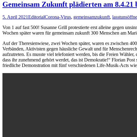
Gemeinsam Zukunft plädierten am 8.4.21 b
5. April 2021
Editorial
Corona-Virus
,
gemeinsamzukunft
,
lasstunsöffn
Von 1 auf fast 500! Susanne Grill protestierte erst alleine gegen u
Wochen später waren für gemeinsam zukunft 300 Menschen am Marie
Auf der Theresienwiese, zwei Wochen später, waren es zwischen 400 
Verbänden, Aktivisten gegen häusliche Gewalt und für Menschenrechte
aufzutreten. Es musste viel telefoniert werden, bis die Freien Wähl
dass ihr zunehmend gehört werdet, das ist Demokratie!“ Florian Pos
friedliche Demonstration mit fünf verschiedenen Life-Musik-Acts wi