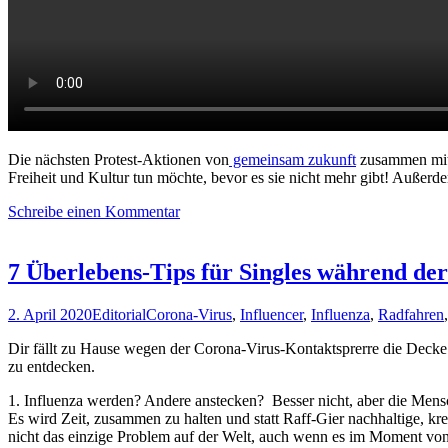
Die nächsten Protest-Aktionen von
gemeinsam zukunft
zusammen mi
Freiheit und Kultur tun möchte, bevor es sie nicht mehr gibt! Außerde
Schreibe einen Kommentar
7 Überlebens-Tips für Singles während de
2. April 2020
Editorial
Corona-Virus
,
Influencer
,
Influenza
,
Radfahren
Dir fällt zu Hause wegen der Corona-Virus-Kontaktsprerre die Decke a
zu entdecken.
1. Influenza werden? Andere anstecken? Besser nicht, aber die Men
Es wird Zeit, zusammen zu halten und statt Raff-Gier nachhaltige, kre
nicht das einzige Problem auf der Welt, auch wenn es im Moment von