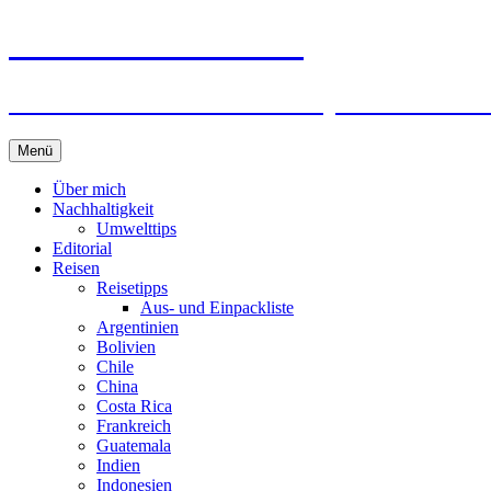
horizonteentdecken
Geschichten und Geheim-Tips über Nachhal
Springe
Menü
zum
Inhalt
Über mich
Nachhaltigkeit
Umwelttips
Editorial
Reisen
Reisetipps
Aus- und Einpackliste
Argentinien
Bolivien
Chile
China
Costa Rica
Frankreich
Guatemala
Indien
Indonesien