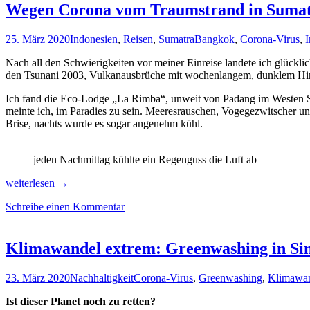
Ausnahmezustand
Wegen Corona vom Traumstrand in Sumatr
25. März 2020
Indonesien
,
Reisen
,
Sumatra
Bangkok
,
Corona-Virus
,
I
Nach all den Schwierigkeiten vor meiner Einreise landete ich glücklic
den Tsunani 2003, Vulkanausbrüche mit wochenlangem, dunklem Himm
Ich fand die Eco-Lodge „La Rimba“, unweit von Padang im Westen Su
meinte ich, im Paradies zu sein. Meeresrauschen, Vogegezwitscher und
Brise, nachts wurde es sogar angenehm kühl.
jeden Nachmittag kühlte ein Regenguss die Luft ab
Wegen
weiterlesen
→
Corona
Schreibe einen Kommentar
vom
Traumstrand
in
Sumatra
Klimawandel extrem: Greenwashing in Si
nach
Bangkok
23. März 2020
Nachhaltigkeit
Corona-Virus
,
Greenwashing
,
Klimawa
zwangs-
geflüchtet
Ist dieser Planet noch zu retten?