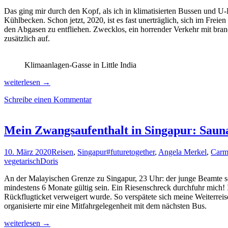
Das ging mir durch den Kopf, als ich in klimatisierten Bussen und U-B
Kühlbecken. Schon jetzt, 2020, ist es fast unerträglich, sich im Fre
den Abgasen zu entfliehen. Zwecklos, ein horrender Verkehr mit bran
zusätzlich auf.
Klimaanlagen-Gasse in Little India
Klimawandel
weiterlesen
→
extrem:
Schreibe einen Kommentar
Greenwashing
in
Singapur
Mein Zwangsaufenthalt in Singapur: Saun
10. März 2020
Reisen
,
Singapur
#futuretogether
,
Angela Merkel
,
Carm
vegetarisch
Doris
An der Malayischen Grenze zu Singapur, 23 Uhr: der junge Beamte sch
mindestens 6 Monate gültig sein. Ein Riesenschreck durchfuhr mich!
Rückflugticket verweigert wurde. So verspätete sich meine Weiterreis
organisierte mir eine Mitfahrgelegenheit mit dem nächsten Bus.
Mein
weiterlesen
→