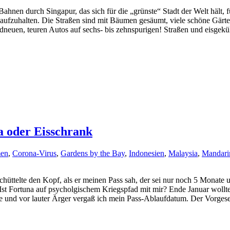
ahnen durch Singapur, das sich für die „grünste“ Stadt der Welt hält, 
ien aufzuhalten. Die Straßen sind mit Bäumen gesäumt, viele schöne Gä
dneuen, teuren Autos auf sechs- bis zehnspurigen! Straßen und eisgek
a oder Eisschrank
en
,
Corona-Virus
,
Gardens by the Bay
,
Indonesien
,
Malaysia
,
Mandarin
üttelte den Kopf, als er meinen Pass sah, der sei nur noch 5 Monate un
 Ist Fortuna auf psycholgischem Kriegspfad mit mir? Ende Januar woll
e und vor lauter Ärger vergaß ich mein Pass-Ablaufdatum. Der Vorgeset