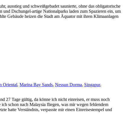
fuhr, ausstieg und schweißgebadet saunierte, ohne das obligatorische
rten und Dschungel-artige Nationalparks laden zum Spazieren ein, um
ühlte Gebäude heizen die Stadt am Äquator mit ihren Klimaanlagen
 Oriental
,
Marina Bay Sands
,
Nessun Dorma
,
Singapur
,
d 27 Tage gültig, da könne ich nicht einreisen, er muss noch
te ich schon nach Malaysia fliegen, was mir wegen fehlendem
zte hatte Verständnis, verpasste mir einen Einreisestempel und