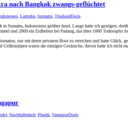
a nach Bangkok zwangs-geflüchtet
ndonesien
,
Larimba
,
Sumatra
,
Thailand
Doris
h in Sumatra, Indonesiens größter Insel. Lange hatte ich gezögert, dort
el und 2009 ein Erdbeben bei Padang, das über 1000 Todesopfer for
matras, nur mit deren privatem Boot zu erreichen und hatte Glück, 
 Grillenzirpen waren die einzigen Geräusche, davon hatte ich nicht ma
ngapur
ndel
,
Nachhaltigkeit
,
Plastik
,
Singapur
Doris