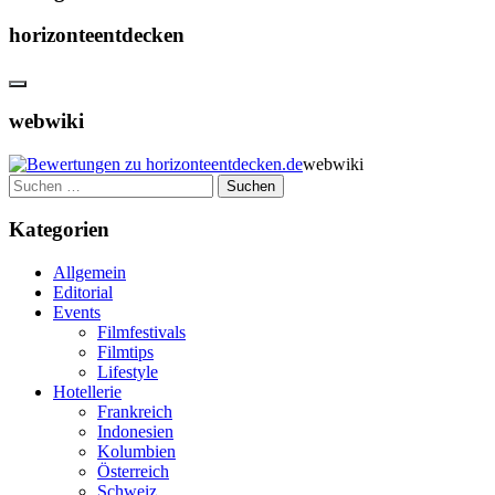
horizonteentdecken
webwiki
webwiki
Suchen
nach:
Kategorien
Allgemein
Editorial
Events
Filmfestivals
Filmtips
Lifestyle
Hotellerie
Frankreich
Indonesien
Kolumbien
Österreich
Schweiz