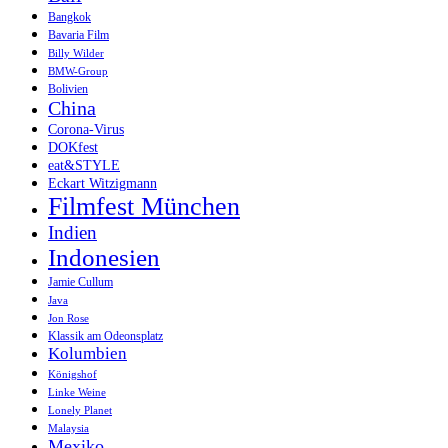
Bangkok
Bavaria Film
Billy Wilder
BMW-Group
Bolivien
China
Corona-Virus
DOKfest
eat&STYLE
Eckart Witzigmann
Filmfest München
Indien
Indonesien
Jamie Cullum
Java
Jon Rose
Klassik am Odeonsplatz
Kolumbien
Königshof
Linke Weine
Lonely Planet
Malaysia
Mexiko