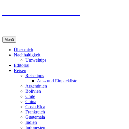
horizonteentdecken
Geschichten und Geheim-Tips über Nachhal
Springe
Menü
zum
Inhalt
Über mich
Nachhaltigkeit
Umwelttips
Editorial
Reisen
Reisetipps
Aus- und Einpackliste
Argentinien
Bolivien
Chile
China
Costa Rica
Frankreich
Guatemala
Indien
Indonesien