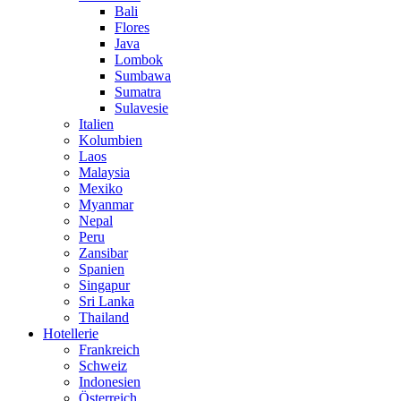
Bali
Flores
Java
Lombok
Sumbawa
Sumatra
Sulavesie
Italien
Kolumbien
Laos
Malaysia
Mexiko
Myanmar
Nepal
Peru
Zansibar
Spanien
Singapur
Sri Lanka
Thailand
Hotellerie
Frankreich
Schweiz
Indonesien
Österreich