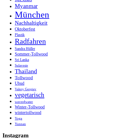
Myanmar
München
Nachhaltigkeit
Oktoberfest
Plastik
Radfahren
Sandra Hüller
Sommer-Tollwood
Sri Lanka
Sulavesie
Thailand
Tollwood
Ubud
Valery Gergiev
vegetarisch
waves4water
Winter-Tollwood
wintertollwood
Yoga
Yunnan
Instagram