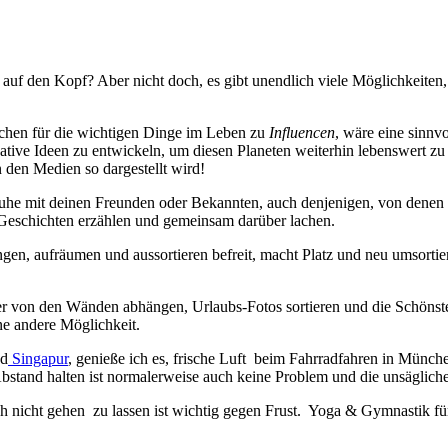
uf den Kopf? Aber nicht doch, es gibt unendlich viele Möglichkeiten, 
schen für die wichtigen Dinge im Leben zu
Influencen
, wäre eine sinnv
ative Ideen zu entwickeln, um diesen Planeten weiterhin lebenswert zu 
 den Medien so dargestellt wird!
 Ruhe mit deinen Freunden oder Bekannten, auch denjenigen, von denen d
 Geschichten erzählen und gemeinsam darüber lachen.
gen, aufräumen und aussortieren befreit, macht Platz und neu umsortie
r von den Wänden abhängen, Urlaubs-Fotos sortieren und die Schönst
ne andere Möglichkeit.
d
Singapur
, genieße ich es, frische Luft beim Fahrradfahren in Münch
 Abstand halten ist normalerweise auch keine Problem und die unsägli
nicht gehen zu lassen ist wichtig gegen Frust. Yoga & Gymnastik für Z