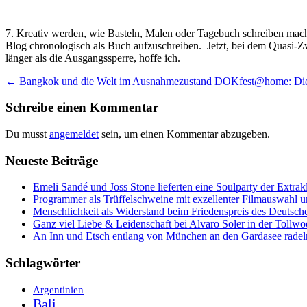
7. Kreativ werden, wie Basteln, Malen oder Tagebuch schreiben mach
Blog chronologisch als Buch aufzuschreiben. Jetzt, bei dem Quasi-Zw
länger als die Ausgangssperre, hoffe ich.
Beitrags-
←
Bangkok und die Welt im Ausnahmezustand
DOKfest@home: Die 
Navigation
Schreibe einen Kommentar
Du musst
angemeldet
sein, um einen Kommentar abzugeben.
Neueste Beiträge
Emeli Sandé und Joss Stone lieferten eine Soulparty der Extr
Programmer als Trüffelschweine mit exzellenter Filmauswahl
Menschlichkeit als Widerstand beim Friedenspreis des Deutsch
Ganz viel Liebe & Leidenschaft bei Alvaro Soler in der Tollw
An Inn und Etsch entlang von München an den Gardasee radel
Schlagwörter
Argentinien
Bali