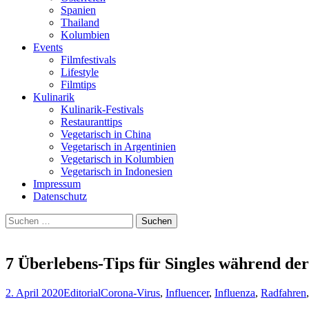
Spanien
Thailand
Kolumbien
Events
Filmfestivals
Lifestyle
Filmtips
Kulinarik
Kulinarik-Festivals
Restauranttips
Vegetarisch in China
Vegetarisch in Argentinien
Vegetarisch in Kolumbien
Vegetarisch in Indonesien
Impressum
Datenschutz
Suchen
nach:
7 Überlebens-Tips für Singles während de
2. April 2020
Editorial
Corona-Virus
,
Influencer
,
Influenza
,
Radfahren