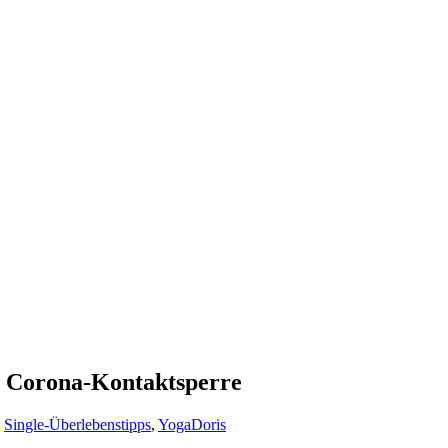
r Corona-Kontaktsperre
,
Single-Überlebenstipps
,
Yoga
Doris