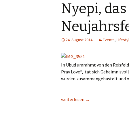
Nyepi, das
Neujahrsf
24. August 2014
Events
,
Lifesty
In Ubud umrahmt von den Reisfeld
Pray Love“, tat sich Geheimnisvol
wurden zusammengebastelt und o
Nyepi, das Balinesische Neujahrsfe
weiterlesen
→