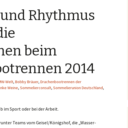
Mexiko
Sumatra
 und Rhythmus
Myanmar
Sulavesie
die
Nepal
men beim
Peru
Zansibar
otrennen 2014
Spanien
MW-Welt
,
Bobby Bräuer
,
Drachenbootrennen der
Singapur
inke Weine
,
Sommelierconsult
,
Sommelierunion Deutschland
,
Sri Lanka
im Sport oder bei der Arbeit.
Thailand
unter Teams vom Geisel/Königshof, die „Wasser-