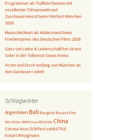
Programmer als Trüffelschweine mit
exzellenter Filmauswahl und
bien
Zuschauerrekord beim Filmfest München
2026
Menschlichkeit als Widerstand beim
Friedenspreis des Deutschen Films 2026
Ganz viel Liebe & Leidenschaft bei Alvaro
Soler in der Tollwood Sauna Arena
An Inn und Etsch entlang von München an
den Gardasee radeln
Schlagwörter
Bali
Argentinien
Bangkok
Bavaria Film
China
Bolivien
Billy Wilder
BMW-Group
Corona-Virus
DOKfest
eat&STYLE
Eckart Witzigmann