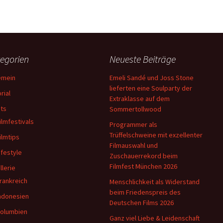
egorien
Neueste Beiträge
emein
Emeli Sandé und Joss Stone
lieferten eine Soulparty der
rial
Extraklasse auf dem
ts
Sommertollwood
ilmfestivals
Programmer als
Trüffelschweine mit exzellenter
ilmtips
Filmauswahl und
ifestyle
Zuschauerrekord beim
Filmfest München 2026
llerie
rankreich
Menschlichkeit als Widerstand
beim Friedenspreis des
ndonesien
Deutschen Films 2026
olumbien
Ganz viel Liebe & Leidenschaft