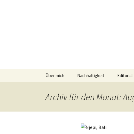
horizonte
Geschichten und Geheim-Tips üb
Springe
Über mich
Nachhaltigkeit
Editorial
zum
Inhalt
Umwelttips
Archiv für den Monat: Au