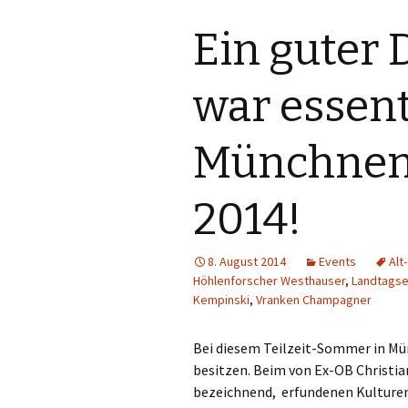
Ein guter 
war essenti
Münchnen
2014!
8. August 2014
Events
Alt
Höhlenforscher Westhauser
,
Landtags
Kempinski
,
Vranken Champagner
Bei diesem Teilzeit-Sommer in Mü
besitzen. Beim von Ex-OB Christia
bezeichnend, erfundenen Kulturem