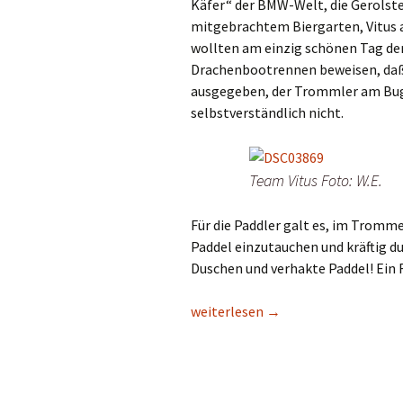
Käfer“ der BMW-Welt, die Gerolste
mitgebrachtem Biergarten, Vitus au
wollten am einzig schönen Tag de
Drachenbootrennen beweisen, daß 
ausgegeben, der Trommler am Bug
selbstverständlich nicht.
Team Vitus Foto: W.E.
Für die Paddler galt es, im Trom
Paddel einzutauchen und kräftig du
Duschen und verhakte Paddel! Ein
Harmonie und Rhythmus bewiesen
weiterlesen
→