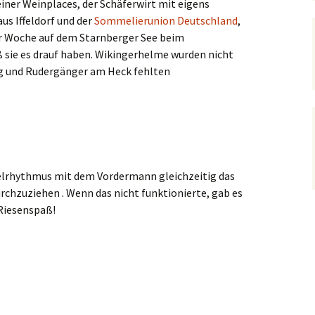
iner Weinplaces, der Schäferwirt mit eigens
s Iffeldorf und der
Sommelierunion Deutschland
,
r Woche auf dem Starnberger See beim
sie es drauf haben. Wikingerhelme wurden nicht
 und Rudergänger am Heck fehlten
melrhythmus mit dem Vordermann gleichzeitig das
rchzuziehen . Wenn das nicht funktionierte, gab es
 Riesenspaß!
 die Gastronomen beim Drachenbootrennen 2014