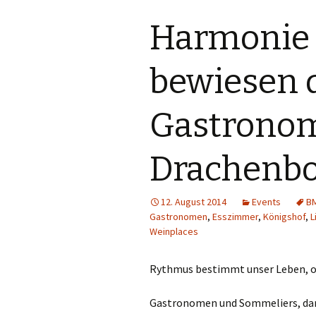
Harmonie
bewiesen 
Gastrono
Drachenbo
12. August 2014
Events
B
Gastronomen
,
Esszimmer
,
Königshof
,
L
Weinplaces
Rythmus bestimmt unser Leben, ob 
Gastronomen und Sommeliers, dar