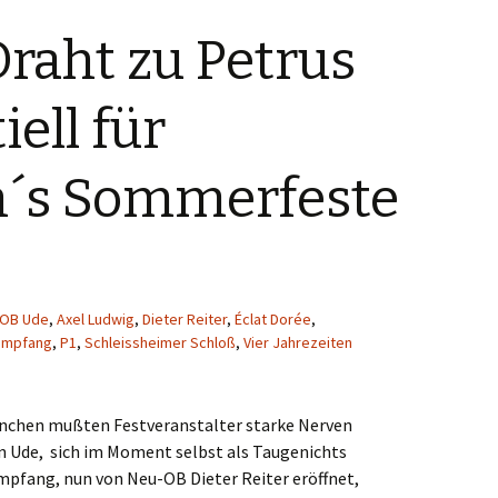
Draht zu Petrus
ell für
´s Sommerfeste
-OB Ude
,
Axel Ludwig
,
Dieter Reiter
,
Éclat Dorée
,
empfang
,
P1
,
Schleissheimer Schloß
,
Vier Jahrezeiten
nchen mußten Festveranstalter starke Nerven
n Ude, sich im Moment selbst als Taugenichts
pfang, nun von Neu-OB Dieter Reiter eröffnet,