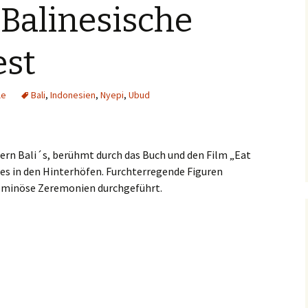
 Balinesische
China
Spanien
Vegetarisch in Kolum
est
Costa Rica
Thailand
Vegetarisch in
Indonesien
Frankreich
Kolumbien
le
Bali
,
Indonesien
,
Nyepi
,
Ubud
Guatemala
Indien
ern Bali´s, berühmt durch das Buch und den Film „Eat
les in den Hinterhöfen. Furchterregende Figuren
Indonesien
Bali
minöse Zeremonien durchgeführt.
Italien
Flores
st
Kolumbien
Java
Laos
Lombok
Malaysia
Sumbawa