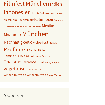
Filmfest München
Indien
Indonesien
Jamie Cullum
Java
Jon Rose
Kolumbien
Klassik am Odeonsplatz
Königshof
Mexiko
Linke Weine
Lonely Planet
Malaysia
München
Myanmar
Nachhaltigkeit
Oktoberfest
Plastik
Radfahren
Sandra Hüller
Sommer-Tollwood
Sri Lanka
Sulavesie
Thailand
Tollwood
Ubud
Valery Gergiev
vegetarisch
waves4water
Winter-Tollwood
wintertollwood
Yoga
Yunnan
Instagram