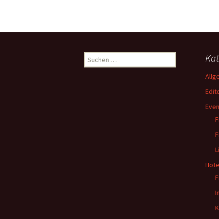
Suchen
Kat
nach:
Allg
Edito
Even
F
F
L
Hote
F
I
K