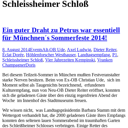
Schleissheimer Schloß
Ein guter Draht zu Petrus war essentiell
für Münchnen´s Sommerfeste 2014!
8. August 2014
Events
Alt-OB Ude
,
Axel Ludwig
,
Dieter Reiter
,
Éclat Dorée
,
Höhlenforscher Westhauser
,
Landtagsempfang
,
P1
,
Schleissheimer Schloß
,
Vier Jahrezeiten Kempinski
,
Vranken
Champagner
Doris
Bei diesem Teilzeit-Sommer in München mußten Festveranstalter
starke Nerven besitzen. Beim von Ex-OB Christian Ude, sich im
Moment selbst als Taugenichts bezeichnend, erfundenen
Kulturempfang, nun von Neu-OB Dieter Reiter eröffnet, konnten
sich die geladenen Gäste über den einzig regenfreien Abend der
Woche im Innenhof des Stadtmuseums freuen.
Wir wissen nicht, was Landtagspräsidentin Barbara Stamm mit dem
Wettergott verhandelt hat, die 2000 geladenen Gäste ihres Empfangs
konnten den seltenen lauen Sommerabend im traumhaften Garten
des Schleißheimer Schlosses verbringen. Einige Retter des