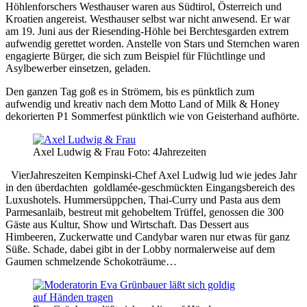
Höhlenforschers Westhauser waren aus Südtirol, Österreich und
Kroatien angereist. Westhauser selbst war nicht anwesend. Er war
am 19. Juni aus der Riesending-Höhle bei Berchtesgarden extrem
aufwendig gerettet worden. Anstelle von Stars und Sternchen waren
engagierte Bürger, die sich zum Beispiel für Flüchtlinge und
Asylbewerber einsetzen, geladen.
Den ganzen Tag goß es in Strömem, bis es pünktlich zum
aufwendig und kreativ nach dem Motto Land of Milk & Honey
dekorierten P1 Sommerfest pünktlich wie von Geisterhand aufhörte.
Axel Ludwig & Frau Foto: 4Jahrezeiten
VierJahreszeiten Kempinski-Chef Axel Ludwig lud wie jedes Jahr
in den überdachten goldlamée-geschmückten Eingangsbereich des
Luxushotels. Hummersüppchen, Thai-Curry und Pasta aus dem
Parmesanlaib, bestreut mit gehobeltem Trüffel, genossen die 300
Gäste aus Kultur, Show und Wirtschaft. Das Dessert aus
Himbeeren, Zuckerwatte und Candybar waren nur etwas für ganz
Süße. Schade, dabei gibt in der Lobby normalerweise auf dem
Gaumen schmelzende Schokoträume…