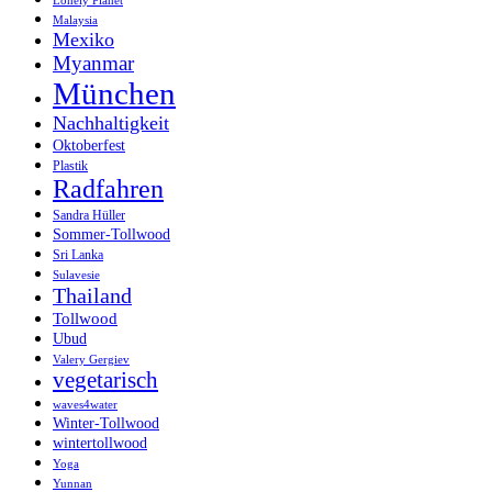
Lonely Planet
Malaysia
Mexiko
Myanmar
München
Nachhaltigkeit
Oktoberfest
Plastik
Radfahren
Sandra Hüller
Sommer-Tollwood
Sri Lanka
Sulavesie
Thailand
Tollwood
Ubud
Valery Gergiev
vegetarisch
waves4water
Winter-Tollwood
wintertollwood
Yoga
Yunnan