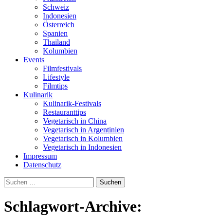
Schweiz
Indonesien
Österreich
Spanien
Thailand
Kolumbien
Events
Filmfestivals
Lifestyle
Filmtips
Kulinarik
Kulinarik-Festivals
Restauranttips
Vegetarisch in China
Vegetarisch in Argentinien
Vegetarisch in Kolumbien
Vegetarisch in Indonesien
Impressum
Datenschutz
Suchen
nach:
Schlagwort-Archive: