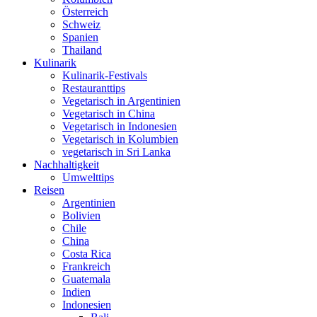
Österreich
Schweiz
Spanien
Thailand
Kulinarik
Kulinarik-Festivals
Restauranttips
Vegetarisch in Argentinien
Vegetarisch in China
Vegetarisch in Indonesien
Vegetarisch in Kolumbien
vegetarisch in Sri Lanka
Nachhaltigkeit
Umwelttips
Reisen
Argentinien
Bolivien
Chile
China
Costa Rica
Frankreich
Guatemala
Indien
Indonesien