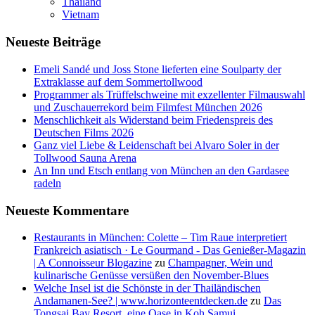
Thailand
Vietnam
Neueste Beiträge
Emeli Sandé und Joss Stone lieferten eine Soulparty der
Extraklasse auf dem Sommertollwood
Programmer als Trüffelschweine mit exzellenter Filmauswahl
und Zuschauerrekord beim Filmfest München 2026
Menschlichkeit als Widerstand beim Friedenspreis des
Deutschen Films 2026
Ganz viel Liebe & Leidenschaft bei Alvaro Soler in der
Tollwood Sauna Arena
An Inn und Etsch entlang von München an den Gardasee
radeln
Neueste Kommentare
Restaurants in München: Colette – Tim Raue interpretiert
Frankreich asiatisch · Le Gourmand - Das Genießer-Magazin
| A Connoisseur Blogazine
zu
Champagner, Wein und
kulinarische Genüsse versüßen den November-Blues
Welche Insel ist die Schönste in der Thailändischen
Andamanen-See? | www.horizonteentdecken.de
zu
Das
Tongsai Bay Resort, eine Oase in Koh Samui