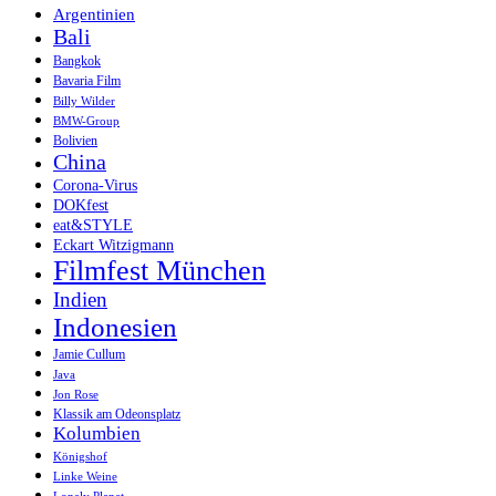
Argentinien
Bali
Bangkok
Bavaria Film
Billy Wilder
BMW-Group
Bolivien
China
Corona-Virus
DOKfest
eat&STYLE
Eckart Witzigmann
Filmfest München
Indien
Indonesien
Jamie Cullum
Java
Jon Rose
Klassik am Odeonsplatz
Kolumbien
Königshof
Linke Weine