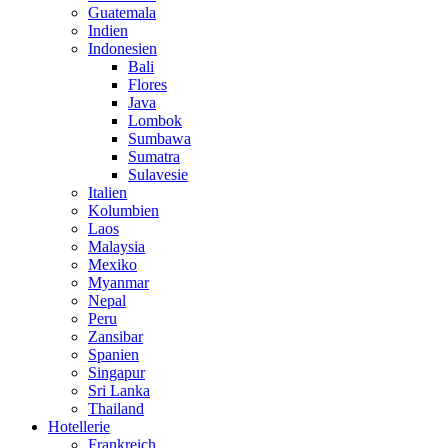
Guatemala
Indien
Indonesien
Bali
Flores
Java
Lombok
Sumbawa
Sumatra
Sulavesie
Italien
Kolumbien
Laos
Malaysia
Mexiko
Myanmar
Nepal
Peru
Zansibar
Spanien
Singapur
Sri Lanka
Thailand
Hotellerie
Frankreich