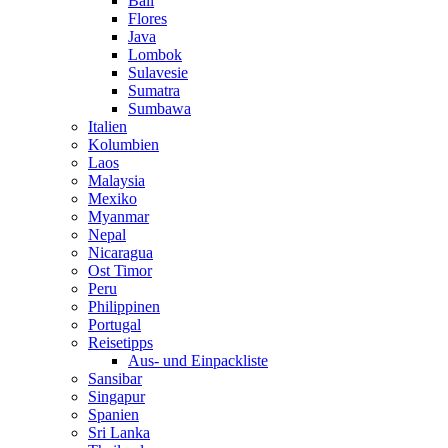
Bali
Flores
Java
Lombok
Sulavesie
Sumatra
Sumbawa
Italien
Kolumbien
Laos
Malaysia
Mexiko
Myanmar
Nepal
Nicaragua
Ost Timor
Peru
Philippinen
Portugal
Reisetipps
Aus- und Einpackliste
Sansibar
Singapur
Spanien
Sri Lanka