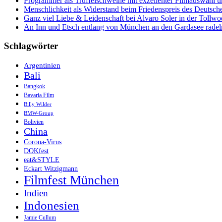
Programmer als Trüffelschweine mit exzellenter Filmauswahl
Menschlichkeit als Widerstand beim Friedenspreis des Deutsch
Ganz viel Liebe & Leidenschaft bei Alvaro Soler in der Tollw
An Inn und Etsch entlang von München an den Gardasee radel
Schlagwörter
Argentinien
Bali
Bangkok
Bavaria Film
Billy Wilder
BMW-Group
Bolivien
China
Corona-Virus
DOKfest
eat&STYLE
Eckart Witzigmann
Filmfest München
Indien
Indonesien
Jamie Cullum