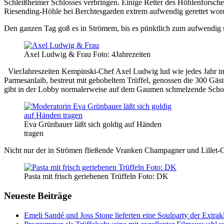
Schleißheimer Schlosses verbringen. Einige Retter des Höhlenforsche
Riesending-Höhle bei Berchtesgarden extrem aufwendig gerettet worde
Den ganzen Tag goß es in Strömem, bis es pünktlich zum aufwendig 
Axel Ludwig & Frau Foto: 4Jahrezeiten
VierJahreszeiten Kempinski-Chef Axel Ludwig lud wie jedes Jahr 
Parmesanlaib, bestreut mit gehobeltem Trüffel, genossen die 300 Gä
gibt in der Lobby normalerweise auf dem Gaumen schmelzende Sc
Eva Grünbauer läßt sich goldig auf Händen
tragen
Nicht nur der in Strömen fließende Vranken Champagner und Lillet-C
Pasta mit frisch geriebenen Trüffeln Foto: DK
Neueste Beiträge
Emeli Sandé und Joss Stone lieferten eine Soulparty der Extr