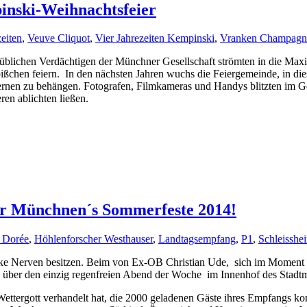
inski-Weihnachtsfeier
zeiten
,
Veuve Cliquot
,
Vier Jahrezeiten Kempinski
,
Vranken Champagn
blichen Verdächtigen der Münchner Gesellschaft strömten in die Maximi
ßchen feiern. In den nächsten Jahren wuchs die Feiergemeinde, in die
sternen zu behängen. Fotografen, Filmkameras und Handys blitzten im G
en ablichten ließen.
 für Münchnen´s Sommerfeste 2014!
t Dorée
,
Höhlenforscher Westhauser
,
Landtagsempfang
,
P1
,
Schleisshe
rke Nerven besitzen. Beim von Ex-OB Christian Ude, sich im Moment 
te über den einzig regenfreien Abend der Woche im Innenhof des Stadt
ettergott verhandelt hat, die 2000 geladenen Gäste ihres Empfangs k