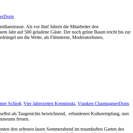
er
Doris
lianstrasse. Als vor fünf Jahren die Mitarbeiter den
sem Jahr auf 500 geladene Gäste. Der noch grüne Baum reicht bis zur
edrängel um die Wette, als Filmsterne, ModeratorInnen,
imer Schloß
,
Vier Jahrezeiten Kempinski
,
Vranken Champagner
Doris
selbst als Taugenichts bezeichnend, erfundenen Kulturempfang, nun
museums freuen.
onnten den seltenen lauen Sommerabend im traumhaften Garten des