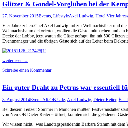
Glitzer & Gondel-Vorglühen bei der Kemp
27. November 2015
Events
,
Lifestyle
Axel Ludwig
,
Hotel Vier Jahres
Vier Jahreszeiten-Chef Axel Ludwig lud zur Weihnachtsfeier und die ü
Weihnachtsbaum dekorierten, wollten die Gäste mitmachen und ein bi
Decke der Lobby, jetzt waren die Gäste gefragt, ihn mit 500 Glitzer
Eventmanager und die übrigen Gäste sich auf der Leiter beim Dekorier
Glitzer
weiterlesen
→
&
Schreibe einen Kommentar
Gondel-
Vorglühen
bei
der
Ein guter Draht zu Petrus war essentiell
Kempinski-
Weihnachtsfeier
8. August 2014
Events
Alt-OB Ude
,
Axel Ludwig
,
Dieter Reiter
,
Écla
Bei diesem Teilzeit-Sommer in München mußten Festveranstalter sta
von Neu-OB Dieter Reiter eröffnet, konnten sich die geladenen Gäs
Wir wissen nicht, was Landtagspräsidentin Barbara Stamm mit dem W