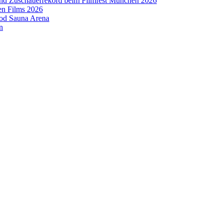
 und Zuschauerrekord beim Filmfest München 2026
en Films 2026
ood Sauna Arena
n