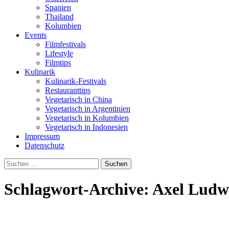
Spanien
Thailand
Kolumbien
Events
Filmfestivals
Lifestyle
Filmtips
Kulinarik
Kulinarik-Festivals
Restauranttips
Vegetarisch in China
Vegetarisch in Argentinien
Vegetarisch in Kolumbien
Vegetarisch in Indonesien
Impressum
Datenschutz
Suchen
nach:
Schlagwort-Archive: Axel Ludw