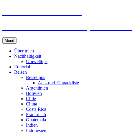
horizonteentdecken
Geschichten und Geheim-Tips über Nachhal
Springe
Menü
zum
Inhalt
Über mich
Nachhaltigkeit
Umwelttips
Editorial
Reisen
Reisetipps
Aus- und Einpackliste
Argentinien
Bolivien
Chile
China
Costa Rica
Frankreich
Guatemala
Indien
Indonesien