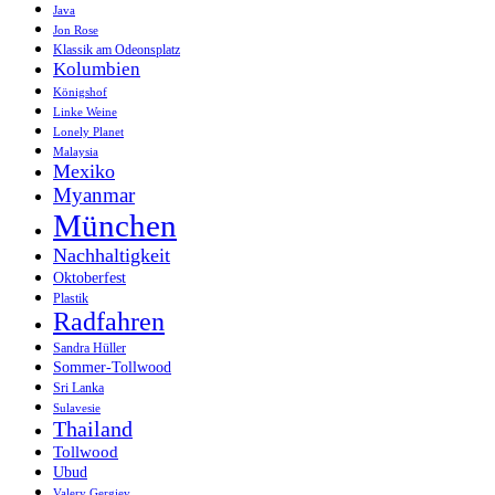
Java
Jon Rose
Klassik am Odeonsplatz
Kolumbien
Königshof
Linke Weine
Lonely Planet
Malaysia
Mexiko
Myanmar
München
Nachhaltigkeit
Oktoberfest
Plastik
Radfahren
Sandra Hüller
Sommer-Tollwood
Sri Lanka
Sulavesie
Thailand
Tollwood
Ubud
Valery Gergiev