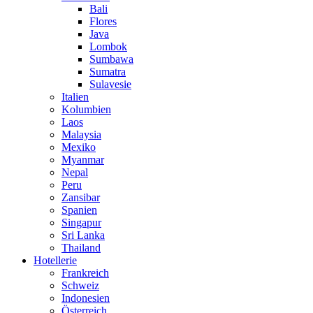
Bali
Flores
Java
Lombok
Sumbawa
Sumatra
Sulavesie
Italien
Kolumbien
Laos
Malaysia
Mexiko
Myanmar
Nepal
Peru
Zansibar
Spanien
Singapur
Sri Lanka
Thailand
Hotellerie
Frankreich
Schweiz
Indonesien
Österreich