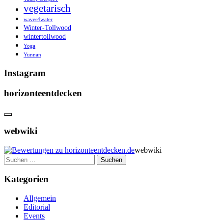
vegetarisch
waves4water
Winter-Tollwood
wintertollwood
Yoga
Yunnan
Instagram
horizonteentdecken
webwiki
webwiki
Suchen
nach:
Kategorien
Allgemein
Editorial
Events