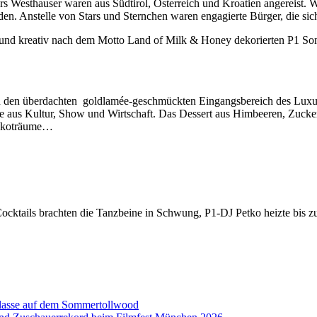
rs Westhauser waren aus Südtirol, Österreich und Kroatien angereist. W
n. Anstelle von Stars und Sternchen waren engagierte Bürger, die sich
und kreativ nach dem Motto Land of Milk & Honey dekorierten P1 Som
in den überdachten goldlamée-geschmückten Eingangsbereich des Lux
ste aus Kultur, Show und Wirtschaft. Das Dessert aus Himbeeren, Zuck
hokoträume…
ocktails brachten die Tanzbeine in Schwung, P1-DJ Petko heizte bis 
aklasse auf dem Sommertollwood