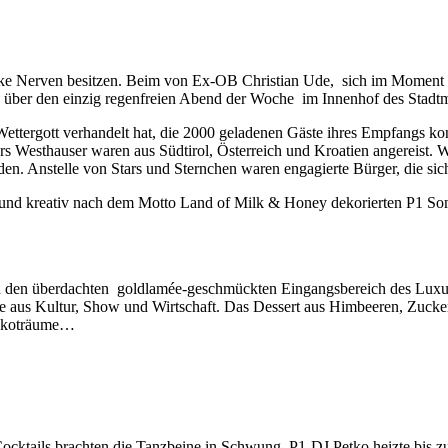
rke Nerven besitzen. Beim von Ex-OB Christian Ude, sich im Moment 
te über den einzig regenfreien Abend der Woche im Innenhof des Stadt
ettergott verhandelt hat, die 2000 geladenen Gäste ihres Empfangs k
rs Westhauser waren aus Südtirol, Österreich und Kroatien angereist. W
n. Anstelle von Stars und Sternchen waren engagierte Bürger, die sich
und kreativ nach dem Motto Land of Milk & Honey dekorierten P1 Som
in den überdachten goldlamée-geschmückten Eingangsbereich des Lux
ste aus Kultur, Show und Wirtschaft. Das Dessert aus Himbeeren, Zuck
hokoträume…
ocktails brachten die Tanzbeine in Schwung, P1-DJ Petko heizte bis 