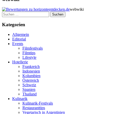
webwiki
Suchen
nach:
Kategorien
Allgemein
Editorial
Events
Filmfestivals
Filmtips
Lifestyle
Hotellerie
Frankreich
Indonesien
Kolumbien
Österreich
Schweiz
Spanien
Thailand
Kulinarik
Kulinarik-Festivals
Restauranttips
Vegetarisch in Argentinien