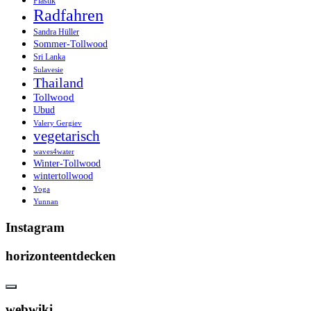
Plastik
Radfahren
Sandra Hüller
Sommer-Tollwood
Sri Lanka
Sulavesie
Thailand
Tollwood
Ubud
Valery Gergiev
vegetarisch
waves4water
Winter-Tollwood
wintertollwood
Yoga
Yunnan
Instagram
horizonteentdecken
webwiki