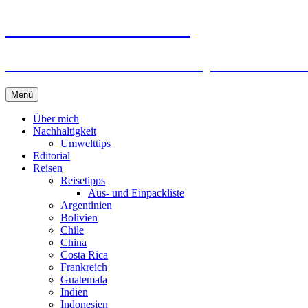
horizonteentdecken
Geschichten und Geheim-Tips über Nachhal
Springe
Menü
zum
Inhalt
Über mich
Nachhaltigkeit
Umwelttips
Editorial
Reisen
Reisetipps
Aus- und Einpackliste
Argentinien
Bolivien
Chile
China
Costa Rica
Frankreich
Guatemala
Indien
Indonesien