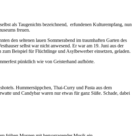
selbst als Taugenichts bezeichnend, erfundenen Kulturempfang, nun
museums freuen.
onnten den seltenen lauen Sommerabend im traumhaften Garten des
esthauser selbst war nicht anwesend. Er war am 19. Juni aus der
 zum Beispiel für Flüchtlinge und Asylbewerber einsetzen, geladen.
merfest pünktlich wie von Geisterhand aufhörte.
ushotels. Hummersüppchen, Thai-Curry und Pasta aus dem
erwatte und Candybar waren nur etwas für ganz Süße. Schade, dabei
zum frühen Morgen mit hervorragender Musik ein.