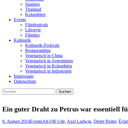
Spanien
Thailand
Kolumbien
Events
Filmfestivals
Lifestyle
Filmtips
Kulinarik
Kulinarik-Festivals
Restauranttips
Vegetarisch in China
Vegetarisch in Argentinien
Vegetarisch in Kolumbien
Vegetarisch in Indonesien
Impressum
Datenschutz
Suchen
nach:
Ein guter Draht zu Petrus war essentiell
8. August 2014
Events
Alt-OB Ude
,
Axel Ludwig
,
Dieter Reiter
,
Écla