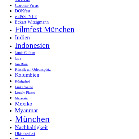
Corona-Virus
DOKfest
eat&STYLE
Eckart Witzigmann
Filmfest München
Indien
Indonesien
Jamie Cullum
Java
Jon Rose
Klassik am Odeonsplatz
Kolumbien
Königshof
Linke Weine
Lonely Planet
Malaysia
Mexiko
Myanmar
München
Nachhaltigkeit
Oktoberfest