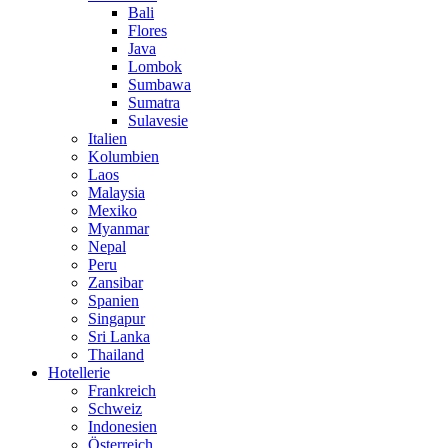
Bali
Flores
Java
Lombok
Sumbawa
Sumatra
Sulavesie
Italien
Kolumbien
Laos
Malaysia
Mexiko
Myanmar
Nepal
Peru
Zansibar
Spanien
Singapur
Sri Lanka
Thailand
Hotellerie
Frankreich
Schweiz
Indonesien
Österreich