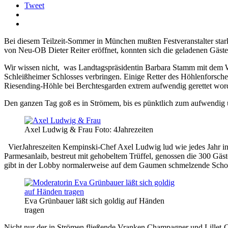
Tweet
Bei diesem Teilzeit-Sommer in München mußten Festveranstalter sta
von Neu-OB Dieter Reiter eröffnet, konnten sich die geladenen Gäs
Wir wissen nicht, was Landtagspräsidentin Barbara Stamm mit dem W
Schleißheimer Schlosses verbringen. Einige Retter des Höhlenforsche
Riesending-Höhle bei Berchtesgarden extrem aufwendig gerettet worde
Den ganzen Tag goß es in Strömem, bis es pünktlich zum aufwendig 
Axel Ludwig & Frau Foto: 4Jahrezeiten
VierJahreszeiten Kempinski-Chef Axel Ludwig lud wie jedes Jahr 
Parmesanlaib, bestreut mit gehobeltem Trüffel, genossen die 300 Gä
gibt in der Lobby normalerweise auf dem Gaumen schmelzende Sc
Eva Grünbauer läßt sich goldig auf Händen
tragen
Nicht nur der in Strömen fließende Vranken Champagner und Lillet-C