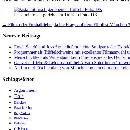
Pasta mit frisch geriebenen Trüffeln Foto: DK
Beitrags-
←
Film- oder Fußballfieber, keine Frage auf dem Filmfest München 
Navigation
Neueste Beiträge
Emeli Sandé und Joss Stone lieferten eine Soulparty der Extr
Programmer als Trüffelschweine mit exzellenter Filmauswahl
Menschlichkeit als Widerstand beim Friedenspreis des Deutsch
Ganz viel Liebe & Leidenschaft bei Alvaro Soler in der Tollw
An Inn und Etsch entlang von München an den Gardasee radel
Schlagwörter
Argentinien
Bali
Bangkok
Bavaria Film
Billy Wilder
BMW-Group
Bolivien
China