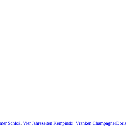
imer Schloß
,
Vier Jahrezeiten Kempinski
,
Vranken Champagner
Doris