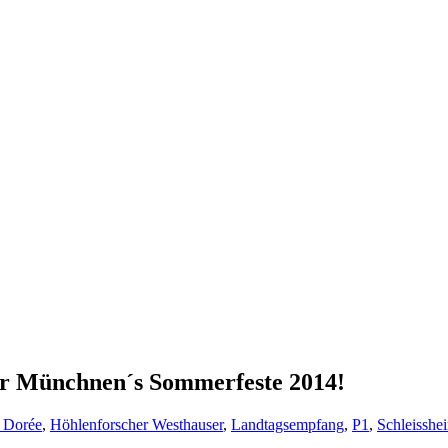
 für Münchnen´s Sommerfeste 2014!
t Dorée
,
Höhlenforscher Westhauser
,
Landtagsempfang
,
P1
,
Schleisshe