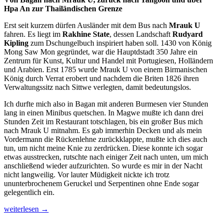
Hpa An zur Thailändischen Grenze
Erst seit kurzem dürfen Ausländer mit dem Bus nach
Mrauk U
fahren. Es liegt im
Rakhine State
, dessen Landschaft
Rudyard
Kipling
zum Dschungelbuch inspiriert haben soll. 1430 von König
Mong Saw Mon gegründet, war die Hauptdstadt 350 Jahre ein
Zentrum für Kunst, Kultur und Handel mit Portugiesen, Holländern
und Arabien. Erst 1785 wurde Mrauk U von einem Birmanischen
König durch Verrat erobert und nachdem die Briten 1826 ihren
Verwaltungssitz nach Sittwe verlegten, damit bedeutungslos.
Ich durfte mich also in Bagan mit anderen Burmesen vier Stunden
lang in einen Minibus quetschen. In Magwe mußte ich dann drei
Stunden Zeit im Restaurant totschlagen, bis ein großer Bus mich
nach Mrauk U mitnahm. Es gab immerhin Decken und als mein
Vordermann die Rückenlehne zurückklappte, mußte ich dies auch
tun, um nicht meine Knie zu zerdrücken. Diese konnte ich sogar
etwas ausstrecken, rutschte nach einiger Zeit nach unten, um mich
anschließend wieder aufzurichten. So wurde es mir in der Nacht
nicht langweilig. Vor lauter Müdigkeit nickte ich trotz
ununterbrochenem Geruckel und Serpentinen ohne Ende sogar
gelegentlich ein.
25
weiterlesen
→
Stunden