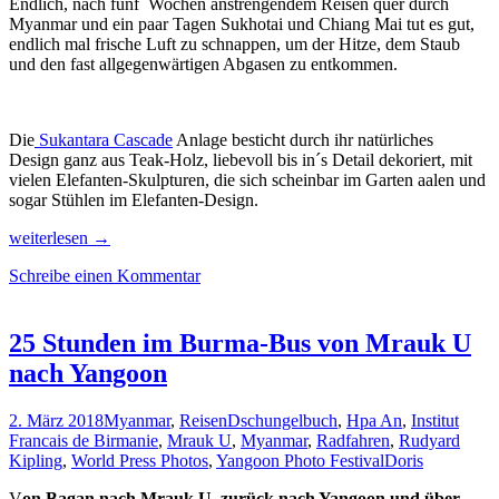
Endlich, nach fünf Wochen anstrengendem Reisen quer durch
Myanmar und ein paar Tagen Sukhotai und Chiang Mai tut es gut,
endlich mal frische Luft zu schnappen, um der Hitze, dem Staub
und den fast allgegenwärtigen Abgasen zu entkommen.
Die
Sukantara Cascade
Anlage besticht durch ihr natürliches
Design ganz aus Teak-Holz, liebevoll bis in´s Detail dekoriert, mit
vielen Elefanten-Skulpturen, die sich scheinbar im Garten aalen und
sogar Stühlen im Elefanten-Design.
Luftkur
weiterlesen
→
&
Schreibe einen Kommentar
Abkühlung
im
Flussparadies
Sukantara
25 Stunden im Burma-Bus von Mrauk U
Cascade,
nach Yangoon
Thailand
2. März 2018
Myanmar
,
Reisen
Dschungelbuch
,
Hpa An
,
Institut
Francais de Birmanie
,
Mrauk U
,
Myanmar
,
Radfahren
,
Rudyard
Kipling
,
World Press Photos
,
Yangoon Photo Festival
Doris
V
on Bagan nach Mrauk U, zurück nach Yangoon und über