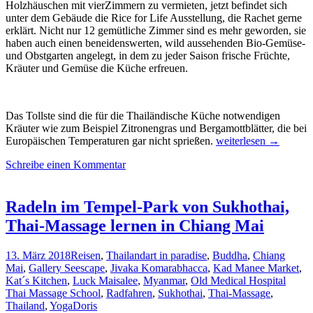
Holzhäuschen mit vierZimmern zu vermieten, jetzt befindet sich
unter dem Gebäude die Rice for Life Ausstellung, die Rachet gerne
erklärt. Nicht nur 12 gemütliche Zimmer sind es mehr geworden, sie
haben auch einen beneidenswerten, wild aussehenden Bio-Gemüse-
und Obstgarten angelegt, in dem zu jeder Saison frische Früchte,
Kräuter und Gemüse die Küche erfreuen.
Das Tollste sind die für die Thailändische Küche notwendigen
Kräuter wie zum Beispiel Zitronengras und Bergamottblätter, die bei
Nachhaltigkeit
Europäischen Temperaturen gar nicht sprießen.
weiterlesen
→
Thai-
Schreibe einen Kommentar
Style
mit
Leidenschaft
&
Radeln im Tempel-Park von Sukhothai,
Gourmet-
Thai-Massage lernen in Chiang Mai
Genüssen
im
Khum
13. März 2018
Reisen
,
Thailand
art in paradise
,
Buddha
,
Chiang
Lanna
Mai
,
Gallery Seescape
,
Jivaka Komarabhacca
,
Kad Manee Market
,
Eco-
Kat´s Kitchen
,
Luck Maisalee
,
Myanmar
,
Old Medical Hospital
Resort,
Thai Massage School
,
Radfahren
,
Sukhothai
,
Thai-Massage
,
Thailand
Thailand
,
Yoga
Doris