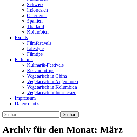
Schweiz
Indonesien
Österreich
Spanien
Thailand
Kolumbien
Events
Filmfestivals
Lifestyle
Filmtips
Kulinarik
Kulinarik-Festivals
Restauranttips
Vegetarisch in China
Vegetarisch in Argentinien
Vegetarisch in Kolumbien
Vegetarisch in Indonesien
Impressum
Datenschutz
Suchen
nach:
Archiv für den Monat: März