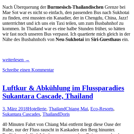
Nach Überquerung der
Burmesisch-Thailandischen
Grenze bei
Mae Sot war es nicht so einfach, den passenden Bus nach Sukhotai
zu finden, erst mussten ein Kanadier, der in Chengdu, China, Jazz!
unterrrichtet und ich uns ein Taxi teilen, um zum Busbahnhof zu
kommen. In Thailand war es eine halbe Stunden früher, so hätten
wir fast noch unseren Bus verpasst. Ich quartierte mich gleich in der
Nähe des Busbahnhofs von
Neu-Sukhotai
im
Siri-Guesthaus
ein.
Radeln
weiterlesen
→
im
Schreibe einen Kommentar
Tempel-
Park
von
Sukhothai,
Luftkur & Abkühlung im Flussparadies
Thai-
Sukantara Cascade, Thailand
Massage
lernen
in
3. März 2018
Hotellerie
,
Thailand
Chiang Mai
,
Eco-Resorts
,
Chiang
Sukantara Cascades
,
Thailand
Doris
Mai
40 Minuten Fahrt von Chiang Mai entfernt liegt diese Oase der
Ruhe, nur der Fluss rauscht in Kaskaden den Berg hinunter.