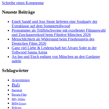
Schreibe einen Kommentar
im
Burma-
Neueste Beiträge
Bus
von
Mrauk
Emeli Sandé und Joss Stone lieferten eine Soulparty der
U
Extraklasse auf dem Sommertollwood
nach
Programmer als Trüffelschweine mit exzellenter Filmauswahl
Yangoon
und Zuschauerrekord beim Filmfest München 2026
Menschlichkeit als Widerstand beim Friedenspreis des
Deutschen Films 2026
Ganz viel Liebe & Leidenschaft bei Alvaro Soler in der
Tollwood Sauna Arena
An Inn und Etsch entlang von München an den Gardasee
radeln
Schlagwörter
Argentinien
Bali
Bangkok
Bavaria Film
Billy Wilder
BMW-Group
Bolivien