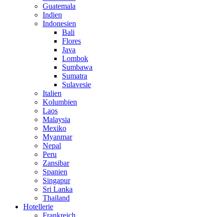
Guatemala
Indien
Indonesien
Bali
Flores
Java
Lombok
Sumbawa
Sumatra
Sulavesie
Italien
Kolumbien
Laos
Malaysia
Mexiko
Myanmar
Nepal
Peru
Zansibar
Spanien
Singapur
Sri Lanka
Thailand
Hotellerie
Frankreich