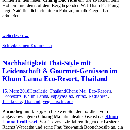
sondern in den netten
Chiang Dao Huts
ein, die zwischen dem
Höhlen- und dem auf dem Berg liegenden Wat Tham Pla Plong
liegt. Natürlich lieh ich mir ein Fahrrad, um die Gegend zu
erkunden.
Vom
weiterlesen
→
Feuer-
Schreibe einen Kommentar
Dunst
in
Chiang
Dao
Nachhaltigkeit Thai-Style mit
´s
Leidenschaft & Gourmet-Genüssen im
Bergen
zum
Khum Lanna Eco-Resort, Thailand
Temple
&
15. März 2018
Hotellerie
,
Thailand
Chang Mai
,
Eco-Resorts
,
Radl-
Ecoresorts
,
Khum Lanna
,
Papayasalad
,
Phrao
,
Radfahren
,
Paradies
Thaiküche
,
Thailand
,
vegetarisch
Doris
Chiang
Rai
Phrao
liegt nur knapp ein bis zwei Stunden nördlich vom
im
abgasschwangeren
Chiang Ma
i, die ideale Oase ist das
Khum
Norden
Lanna EcoResort
.
Vor fast zwanzig Jahren fingen die Besitzer
Thailands
Rachet Wapeetha und seine Frau Yaowanith Boonchoosilp an, ein