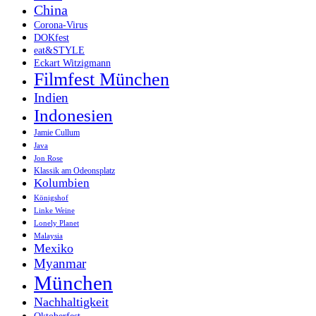
China
Corona-Virus
DOKfest
eat&STYLE
Eckart Witzigmann
Filmfest München
Indien
Indonesien
Jamie Cullum
Java
Jon Rose
Klassik am Odeonsplatz
Kolumbien
Königshof
Linke Weine
Lonely Planet
Malaysia
Mexiko
Myanmar
München
Nachhaltigkeit