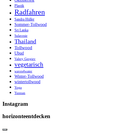
Oktoberfest
Plastik
Radfahren
Sandra Hüller
Sommer-Tollwood
Sri Lanka
Sulavesie
Thailand
Tollwood
Ubud
Valery Gergiev
vegetarisch
waves4water
Winter-Tollwood
wintertollwood
Yoga
Yunnan
Instagram
horizonteentdecken