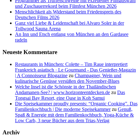
Programmer als Trüffelschweine mit exzellenter Filmauswahl
und Zuschauerrekord beim Filmfest München 2026
Menschlichkeit als Widerstand beim Friedenspreis des
Deutschen Films 2026
Ganz viel Liebe & Leidenschaft bei Alvaro Soler in der
Tollwood Sauna Arena
An Inn und Etsch entlang von München an den Gardasee
radeln
Neueste Kommentare
Restaurants in München: Colette – Tim Raue interpretiert
Frankreich asiatisch · Le Gourmand - Das Genießer-Magazin
| A Connoisseur Blogazine
zu
Champagner, Wein und
kulinarische Genüsse versüßen den November-Blues
Welche Insel ist die Schönste in der Thailändischen
Andamanen-See? | www.horizonteentdecken.de
zu
Das
Tongsai Bay Resort, eine Oase in Koh Samui
Die Speisekammer proudly presents: “Organic Cooking”. Das
Familienkochbuch | Die moderne Speisekammer
zu
Genuß,
Spaß & Energie mit dem Familienkochbuch, Yoga-Küche &
Low Carb, 3 neue Bücher aus dem Trias-Verlag
Archiv