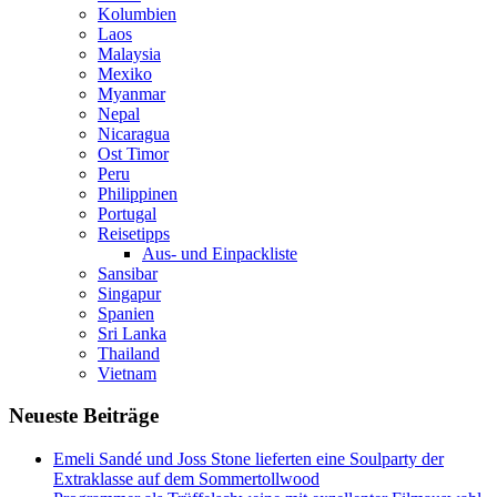
Kolumbien
Laos
Malaysia
Mexiko
Myanmar
Nepal
Nicaragua
Ost Timor
Peru
Philippinen
Portugal
Reisetipps
Aus- und Einpackliste
Sansibar
Singapur
Spanien
Sri Lanka
Thailand
Vietnam
Neueste Beiträge
Emeli Sandé und Joss Stone lieferten eine Soulparty der
Extraklasse auf dem Sommertollwood