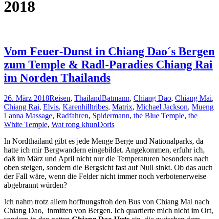
2018
Vom Feuer-Dunst in Chiang Dao´s Bergen
zum Temple & Radl-Paradies Chiang Rai
im Norden Thailands
26. März 2018
Reisen
,
Thailand
Batmann
,
Chiang Dao
,
Chiang Mai
,
Chiang Rai
,
Elvis
,
Karenhilltribes
,
Matrix
,
Michael Jackson
,
Mueng
Lanna Massage
,
Radfahren
,
Spidermann
,
the Blue Temple
,
the
White Temple
,
Wat rong khun
Doris
In Nordthailand gibt es jede Menge Berge und Nationalparks, da
hatte ich mir Bergwandern eingebildet. Angekommen, erfuhr ich,
daß im März und April nicht nur die Temperaturen besonders nach
oben steigen, sondern die Bergsicht fast auf Null sinkt. Ob das auch
der Fall wäre, wenn die Felder nicht immer noch verbotenerweise
abgebrannt würden?
Ich nahm trotz allem hoffnungsfroh den Bus von Chiang Mai nach
Chiang Dao, inmitten von Bergen. Ich quartierte mich nicht im Ort,