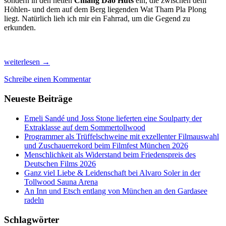
sondern in den netten
Chiang Dao Huts
ein, die zwischen dem
Höhlen- und dem auf dem Berg liegenden Wat Tham Pla Plong
liegt. Natürlich lieh ich mir ein Fahrrad, um die Gegend zu
erkunden.
Vom
weiterlesen
→
Feuer-
Schreibe einen Kommentar
Dunst
in
Neueste Beiträge
Chiang
Dao
´s
Emeli Sandé und Joss Stone lieferten eine Soulparty der
Bergen
Extraklasse auf dem Sommertollwood
zum
Programmer als Trüffelschweine mit exzellenter Filmauswahl
Temple
und Zuschauerrekord beim Filmfest München 2026
&
Menschlichkeit als Widerstand beim Friedenspreis des
Radl-
Deutschen Films 2026
Paradies
Ganz viel Liebe & Leidenschaft bei Alvaro Soler in der
Chiang
Tollwood Sauna Arena
Rai
An Inn und Etsch entlang von München an den Gardasee
im
radeln
Norden
Thailands
Schlagwörter