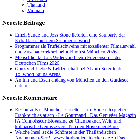
Thailand
Vietnam
Neueste Beiträge
Emeli Sandé und Joss Stone lieferten eine Soulparty der
Extraklasse auf dem Sommertollwood
Programmer als Trüffelschweine mit exzellenter Filmauswahl
und Zuschauerrekord beim Filmfest München 2026
Menschlichkeit als Widerstand beim Friedenspreis des
Deutschen Films 2026
Ganz viel Liebe & Leidenschaft bei Alvaro Soler in der
Tollwood Sauna Arena
An Inn und Etsch entlang von München an den Gardasee
radeln
Neueste Kommentare
Restaurants in München: Colette – Tim Raue interpretiert
Frankreich asiatisch · Le Gourmand - Das Genießer-Magazin
| A Connoisseur Blogazine
zu
Champagner, Wein und
kulinarische Genüsse versüßen den November-Blues
Welche Insel ist die Schönste in der Thailändischen
Andamanen-See? | www.horizonteentdecken.de
zu
Das