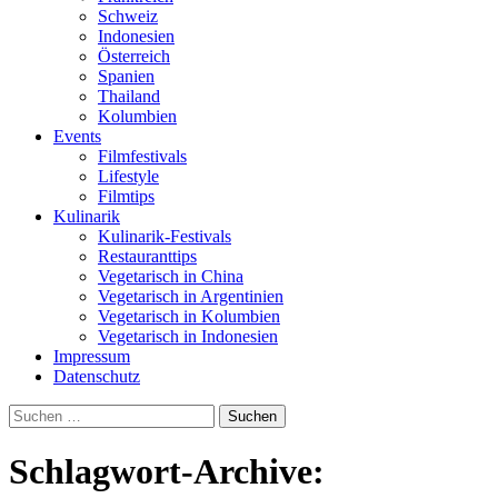
Schweiz
Indonesien
Österreich
Spanien
Thailand
Kolumbien
Events
Filmfestivals
Lifestyle
Filmtips
Kulinarik
Kulinarik-Festivals
Restauranttips
Vegetarisch in China
Vegetarisch in Argentinien
Vegetarisch in Kolumbien
Vegetarisch in Indonesien
Impressum
Datenschutz
Suchen
nach:
Schlagwort-Archive: