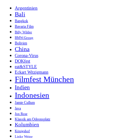
Argentinien
Bali
Bangkok
Bavaria Film
Billy Wilder
BMW-Group
Bolivien
China
Corona-Virus
DOKfest
eat&STYLE
Eckart Witzigmann
Filmfest München
Indien
Indonesien
Jamie Cullum
Java
Jon Rose
Klassik am Odeonsplatz
Kolumbien
Königshof
Linke Weine