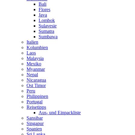
Bali
Flores
Java
Lombok
Sulavesie
Sumatra
Sumbawa
Italien
Kolumbien
Laos
Malaysia
Mexiko
Myanmar
Nepal
Nicaragua
Ost Timor
Peru
Philippinen
Portugal
Reisetipps
Aus- und Einpackliste
Sansibar
Singapur
Spanien
Sri Lanka