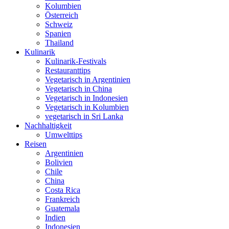
Kolumbien
Österreich
Schweiz
Spanien
Thailand
Kulinarik
Kulinarik-Festivals
Restauranttips
Vegetarisch in Argentinien
Vegetarisch in China
Vegetarisch in Indonesien
Vegetarisch in Kolumbien
vegetarisch in Sri Lanka
Nachhaltigkeit
Umwelttips
Reisen
Argentinien
Bolivien
Chile
China
Costa Rica
Frankreich
Guatemala
Indien
Indonesien