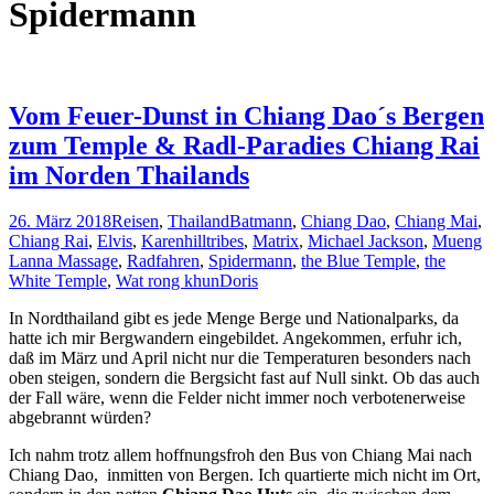
Spidermann
Vom Feuer-Dunst in Chiang Dao´s Bergen
zum Temple & Radl-Paradies Chiang Rai
im Norden Thailands
26. März 2018
Reisen
,
Thailand
Batmann
,
Chiang Dao
,
Chiang Mai
,
Chiang Rai
,
Elvis
,
Karenhilltribes
,
Matrix
,
Michael Jackson
,
Mueng
Lanna Massage
,
Radfahren
,
Spidermann
,
the Blue Temple
,
the
White Temple
,
Wat rong khun
Doris
In Nordthailand gibt es jede Menge Berge und Nationalparks, da
hatte ich mir Bergwandern eingebildet. Angekommen, erfuhr ich,
daß im März und April nicht nur die Temperaturen besonders nach
oben steigen, sondern die Bergsicht fast auf Null sinkt. Ob das auch
der Fall wäre, wenn die Felder nicht immer noch verbotenerweise
abgebrannt würden?
Ich nahm trotz allem hoffnungsfroh den Bus von Chiang Mai nach
Chiang Dao, inmitten von Bergen. Ich quartierte mich nicht im Ort,