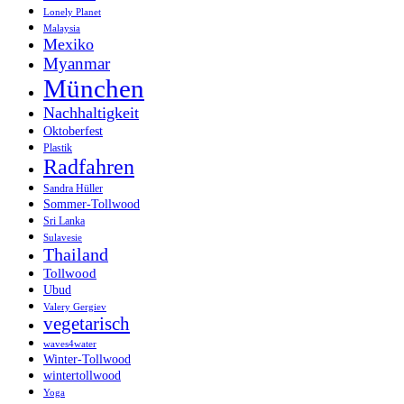
Lonely Planet
Malaysia
Mexiko
Myanmar
München
Nachhaltigkeit
Oktoberfest
Plastik
Radfahren
Sandra Hüller
Sommer-Tollwood
Sri Lanka
Sulavesie
Thailand
Tollwood
Ubud
Valery Gergiev
vegetarisch
waves4water
Winter-Tollwood
wintertollwood
Yoga