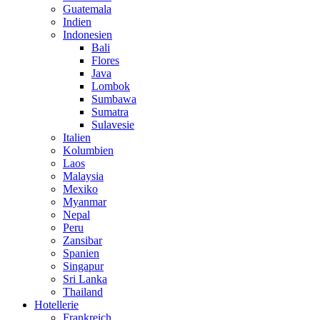
Guatemala
Indien
Indonesien
Bali
Flores
Java
Lombok
Sumbawa
Sumatra
Sulavesie
Italien
Kolumbien
Laos
Malaysia
Mexiko
Myanmar
Nepal
Peru
Zansibar
Spanien
Singapur
Sri Lanka
Thailand
Hotellerie
Frankreich