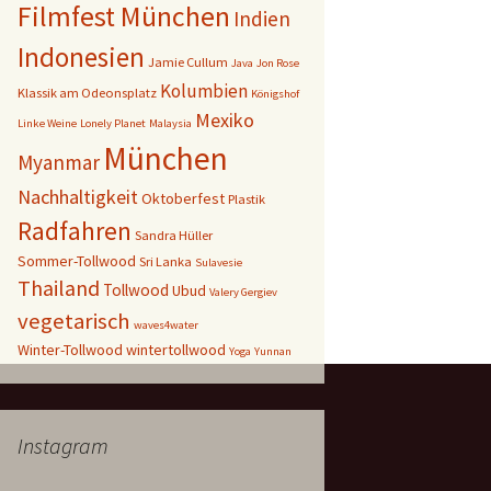
Filmfest München
Indien
Indonesien
Jamie Cullum
Java
Jon Rose
Kolumbien
Klassik am Odeonsplatz
Königshof
Mexiko
Linke Weine
Lonely Planet
Malaysia
München
Myanmar
Nachhaltigkeit
Oktoberfest
Plastik
Radfahren
Sandra Hüller
nds
Sommer-Tollwood
Sri Lanka
Sulavesie
Thailand
Tollwood
Ubud
Valery Gergiev
vegetarisch
waves4water
Winter-Tollwood
wintertollwood
Yoga
Yunnan
Instagram