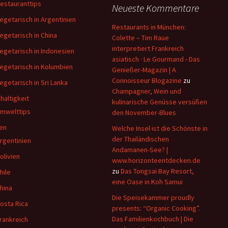
estauranttips
Neueste Kommentare
egetarisch in Argentinien
Restaurants in München:
egetarisch in China
Colette – Tim Raue
interpretiert Frankreich
egetarisch in Indonesien
asiatisch · Le Gourmand - Das
egetarisch in Kolumbien
Genießer-Magazin | A
Connoisseur Blogazine
zu
egetarisch in Sri Lanka
Champagner, Wein und
haltigkeit
kulinarische Genüsse versüßen
mwelttips
den November-Blues
en
Welche Insel ist die Schönste in
der Thailändischen
rgentinien
Andamanen-See? |
olivien
www.horizonteentdecken.de
zu
Das Tongsai Bay Resort,
hile
eine Oase in Koh Samui
hina
Die Speisekammer proudly
osta Rica
presents: “Organic Cooking”.
Das Familienkochbuch | Die
rankreich