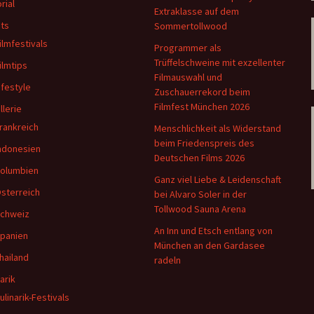
rial
Extraklasse auf dem
ts
Sommertollwood
ilmfestivals
Programmer als
Trüffelschweine mit exzellenter
ilmtips
Filmauswahl und
ifestyle
Zuschauerrekord beim
Filmfest München 2026
llerie
rankreich
Menschlichkeit als Widerstand
beim Friedenspreis des
ndonesien
Deutschen Films 2026
olumbien
Ganz viel Liebe & Leidenschaft
sterreich
bei Alvaro Soler in der
Tollwood Sauna Arena
chweiz
An Inn und Etsch entlang von
panien
München an den Gardasee
hailand
radeln
arik
ulinarik-Festivals