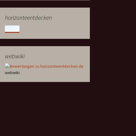
horizonteentdecken
webwiki
webwiki