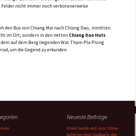
ie Felder nicht immer noch verbotenerweise
Mexiko
Sumatra
Myanmar
Sulavesie
oh den Bus von Chiang Mai nach Chiang Dao, inmitten
cht im Ort, sondern in den netten
Chiang Dao Huts
Nepal
d dem auf dem Berg liegenden Wat Tham Pla Plong
ahrrad, um die Gegend zu erkunden.
Peru
Zansibar
Bergen zum Temple & Radl-Paradies Chiang Rai im Norden Thaila
Spanien
Singapur
Sri Lanka
egorien
Neueste Beiträge
Thailand
emein
Emeli Sandé und Joss Stone
lieferten eine Soulparty der