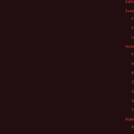
Edito
Even
F
F
L
Hote
F
I
K
Ö
S
S
T
Kulin
K