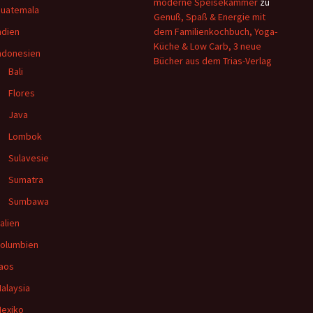
moderne Speisekammer
zu
uatemala
Genuß, Spaß & Energie mit
ndien
dem Familienkochbuch, Yoga-
Küche & Low Carb, 3 neue
ndonesien
Bücher aus dem Trias-Verlag
Bali
Flores
Java
Lombok
Sulavesie
Sumatra
Sumbawa
talien
olumbien
aos
alaysia
exiko