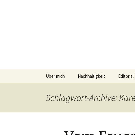
horizonte
Geschichten und Geheim-Tips üb
Springe
Über mich
Nachhaltigkeit
Editorial
zum
Inhalt
Umwelttips
Schlagwort-Archive: Kare