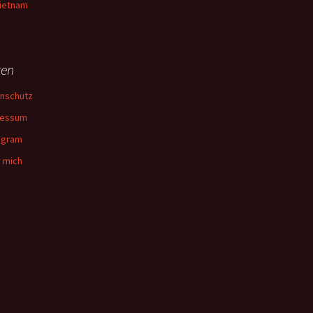
ietnam
ten
nschutz
ressum
agram
 mich