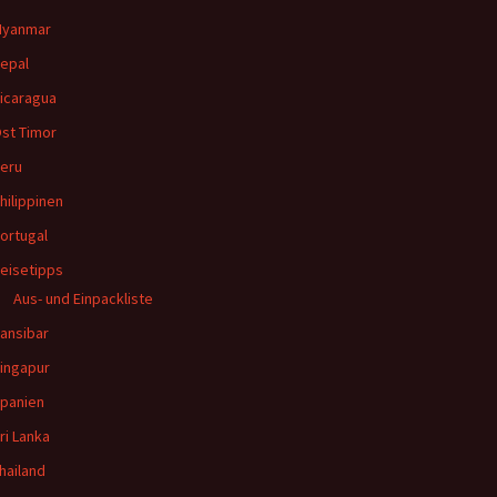
yanmar
epal
icaragua
st Timor
eru
hilippinen
ortugal
eisetipps
Aus- und Einpackliste
ansibar
ingapur
panien
ri Lanka
hailand