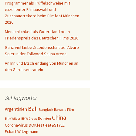
Programmer als Trüffelschweine mit
exzellenter Filmauswahl und
bien
Zuschauerrekord beim Filmfest München
2026
Menschlichkeit als Widerstand beim
Friedenspreis des Deutschen Films 2026
Ganz viel Liebe & Leidenschaft bei Alvaro
Soler in der Tollwood Sauna Arena
An Inn und Etsch entlang von München an
den Gardasee radeln
Schlagwörter
Bali
Argentinien
Bangkok
Bavaria Film
China
Bolivien
Billy Wilder
BMW-Group
Corona-Virus
DOKfest
eat&STYLE
Eckart Witzigmann