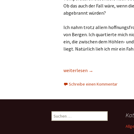
Ob das auch der Fall wäre, wenn d
abgebrannt würden?
Ich nahm trotz allem hoffnungsfr
von Bergen. Ich quartierte mich ni
ein, die zwischen dem Höhlen- un
liegt. Natürlich lieh ich mir ein F
Vom Feuer-Dunst in Chiang Dao´s 
weiterlesen
→
Schreibe einen Kommentar
Suchen
Kat
nach:
Allg