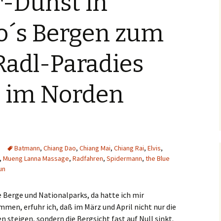
-Dunst in
China
Spanien
Vegetarisch in Kolum
o´s Bergen zum
Costa Rica
Thailand
Vegetarisch in
Indonesien
Radl-Paradies
Frankreich
Kolumbien
Guatemala
i im Norden
Indien
Indonesien
Bali
Italien
Flores
Batmann
,
Chiang Dao
,
Chiang Mai
,
Chiang Rai
,
Elvis
,
,
Mueng Lanna Massage
,
Radfahren
,
Spidermann
,
the Blue
un
Kolumbien
Java
Laos
Lombok
e Berge und Nationalparks, da hatte ich mir
en, erfuhr ich, daß im März und April nicht nur die
Malaysia
Sumbawa
steigen, sondern die Bergsicht fast auf Null sinkt.