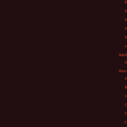
R
V
V
V
V
v
Nach
U
Reis
A
B
C
C
C
F