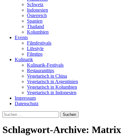
Schweiz
Indonesien
Österreich
Spanien
Thailand
Kolumbien
Events
Filmfestivals
Lifestyle
Filmtips
Kulinarik
Kulinarik-Festivals
Restauranttips
Vegetarisch in China
Vegetarisch in Argentinien
Vegetarisch in Kolumbien
Vegetarisch in Indonesien
Impressum
Datenschutz
Suchen
nach:
Schlagwort-Archive: Matrix