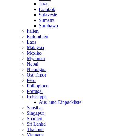
Java
Lombok
Sulavesie
Sumatra
Sumbawa
Italien
Kolumbien
Laos
Malaysia
Mexiko
Myanmar
Nepal
Nicaragua
Ost Timor
Peru
Philippinen
Portugal
Reisetipps
Aus- und Einpackliste
Sansibar
Singapur
Spanien
Sri Lanka
Thailand
Vietnam