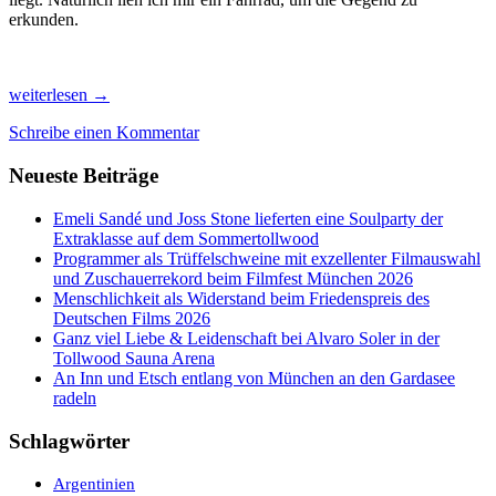
erkunden.
Vom
weiterlesen
→
Feuer-
Schreibe einen Kommentar
Dunst
in
Neueste Beiträge
Chiang
Dao
´s
Emeli Sandé und Joss Stone lieferten eine Soulparty der
Bergen
Extraklasse auf dem Sommertollwood
zum
Programmer als Trüffelschweine mit exzellenter Filmauswahl
Temple
und Zuschauerrekord beim Filmfest München 2026
&
Menschlichkeit als Widerstand beim Friedenspreis des
Radl-
Deutschen Films 2026
Paradies
Ganz viel Liebe & Leidenschaft bei Alvaro Soler in der
Chiang
Tollwood Sauna Arena
Rai
An Inn und Etsch entlang von München an den Gardasee
im
radeln
Norden
Thailands
Schlagwörter
Argentinien