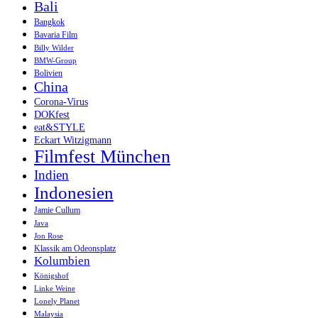
Bali
Bangkok
Bavaria Film
Billy Wilder
BMW-Group
Bolivien
China
Corona-Virus
DOKfest
eat&STYLE
Eckart Witzigmann
Filmfest München
Indien
Indonesien
Jamie Cullum
Java
Jon Rose
Klassik am Odeonsplatz
Kolumbien
Königshof
Linke Weine
Lonely Planet
Malaysia