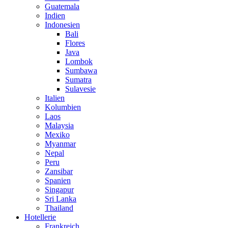
Guatemala
Indien
Indonesien
Bali
Flores
Java
Lombok
Sumbawa
Sumatra
Sulavesie
Italien
Kolumbien
Laos
Malaysia
Mexiko
Myanmar
Nepal
Peru
Zansibar
Spanien
Singapur
Sri Lanka
Thailand
Hotellerie
Frankreich