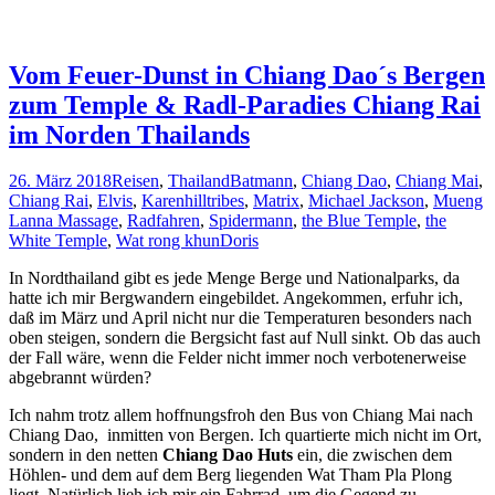
Vom Feuer-Dunst in Chiang Dao´s Bergen
zum Temple & Radl-Paradies Chiang Rai
im Norden Thailands
26. März 2018
Reisen
,
Thailand
Batmann
,
Chiang Dao
,
Chiang Mai
,
Chiang Rai
,
Elvis
,
Karenhilltribes
,
Matrix
,
Michael Jackson
,
Mueng
Lanna Massage
,
Radfahren
,
Spidermann
,
the Blue Temple
,
the
White Temple
,
Wat rong khun
Doris
In Nordthailand gibt es jede Menge Berge und Nationalparks, da
hatte ich mir Bergwandern eingebildet. Angekommen, erfuhr ich,
daß im März und April nicht nur die Temperaturen besonders nach
oben steigen, sondern die Bergsicht fast auf Null sinkt. Ob das auch
der Fall wäre, wenn die Felder nicht immer noch verbotenerweise
abgebrannt würden?
Ich nahm trotz allem hoffnungsfroh den Bus von Chiang Mai nach
Chiang Dao, inmitten von Bergen. Ich quartierte mich nicht im Ort,
sondern in den netten
Chiang Dao Huts
ein, die zwischen dem
Höhlen- und dem auf dem Berg liegenden Wat Tham Pla Plong
liegt. Natürlich lieh ich mir ein Fahrrad, um die Gegend zu