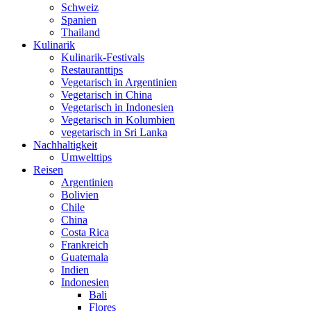
Schweiz
Spanien
Thailand
Kulinarik
Kulinarik-Festivals
Restauranttips
Vegetarisch in Argentinien
Vegetarisch in China
Vegetarisch in Indonesien
Vegetarisch in Kolumbien
vegetarisch in Sri Lanka
Nachhaltigkeit
Umwelttips
Reisen
Argentinien
Bolivien
Chile
China
Costa Rica
Frankreich
Guatemala
Indien
Indonesien
Bali
Flores