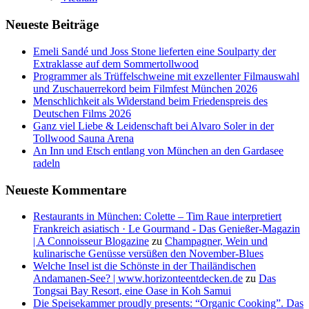
Neueste Beiträge
Emeli Sandé und Joss Stone lieferten eine Soulparty der
Extraklasse auf dem Sommertollwood
Programmer als Trüffelschweine mit exzellenter Filmauswahl
und Zuschauerrekord beim Filmfest München 2026
Menschlichkeit als Widerstand beim Friedenspreis des
Deutschen Films 2026
Ganz viel Liebe & Leidenschaft bei Alvaro Soler in der
Tollwood Sauna Arena
An Inn und Etsch entlang von München an den Gardasee
radeln
Neueste Kommentare
Restaurants in München: Colette – Tim Raue interpretiert
Frankreich asiatisch · Le Gourmand - Das Genießer-Magazin
| A Connoisseur Blogazine
zu
Champagner, Wein und
kulinarische Genüsse versüßen den November-Blues
Welche Insel ist die Schönste in der Thailändischen
Andamanen-See? | www.horizonteentdecken.de
zu
Das
Tongsai Bay Resort, eine Oase in Koh Samui
Die Speisekammer proudly presents: “Organic Cooking”. Das