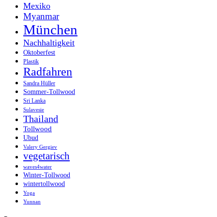
Mexiko
Myanmar
München
Nachhaltigkeit
Oktoberfest
Plastik
Radfahren
Sandra Hüller
Sommer-Tollwood
Sri Lanka
Sulavesie
Thailand
Tollwood
Ubud
Valery Gergiev
vegetarisch
waves4water
Winter-Tollwood
wintertollwood
Yoga
Yunnan