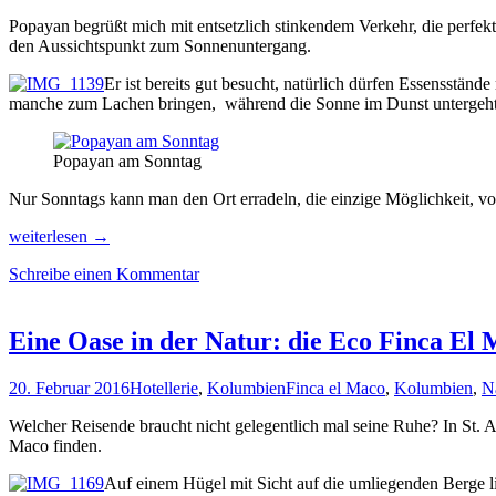
Popayan begrüßt mich mit entsetzlich stinkendem Verkehr, die perfe
den Aussichtspunkt zum Sonnenuntergang.
Er ist bereits gut besucht, natürlich dürfen Essensstän
manche zum Lachen bringen, während die Sonne im Dunst untergeht
Popayan am Sonntag
Nur Sonntags kann man den Ort erradeln, die einzige Möglichkeit, vo
Märkte
weiterlesen
→
in
Schreibe einen Kommentar
Sylvia,
geheimnisvolle
Statuen
in
Eine Oase in der Natur: die Eco Finca El 
St.
Agostin
20. Februar 2016
Hotellerie
,
Kolumbien
Finca el Maco
,
Kolumbien
,
N
und
die
Welcher Reisende braucht nicht gelegentlich mal seine Ruhe? In St. A
Tatacoa-
Maco finden.
Wüste
in
Auf einem Hügel mit Sicht auf die umliegenden Berge lie
Kolumbien