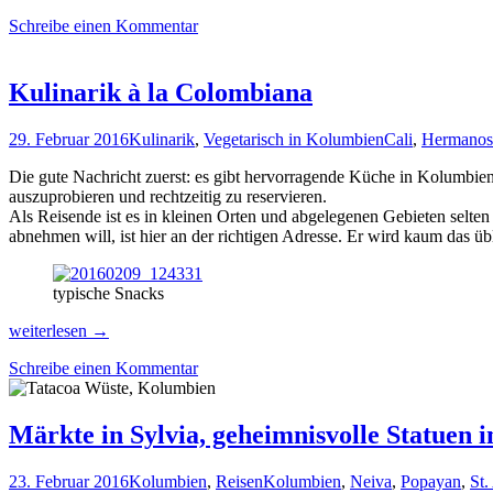
&
Schreibe einen Kommentar
Iquitos,
vom
Amazonas-
Dschungel
Kulinarik à la Colombiana
umschlungen
29. Februar 2016
Kulinarik
,
Vegetarisch in Kolumbien
Cali
,
Hermanos
Die gute Nachricht zuerst: es gibt hervorragende Küche in Kolumbie
auszuprobieren und rechtzeitig zu reservieren.
Als Reisende ist es in kleinen Orten und abgelegenen Gebieten selte
abnehmen will, ist hier an der richtigen Adresse. Er wird kaum das üb
typische Snacks
Kulinarik
weiterlesen
→
à
Schreibe einen Kommentar
la
Colombiana
Märkte in Sylvia, geheimnisvolle Statuen 
23. Februar 2016
Kolumbien
,
Reisen
Kolumbien
,
Neiva
,
Popayan
,
St.