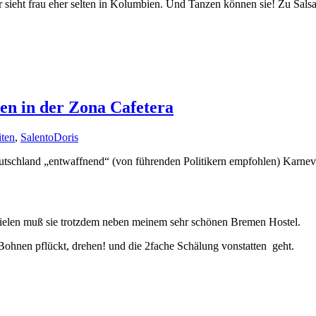
r sieht frau eher selten in Kolumbien. Und Tanzen können sie! Zu Sal
en in der Zona Cafetera
iten
,
Salento
Doris
tschland „entwaffnend“ (von führenden Politikern empfohlen) Karneval
k spielen muß sie trotzdem neben meinem sehr schönen Bremen Hostel.
Bohnen pflückt, drehen! und die 2fache Schälung vonstatten geht.