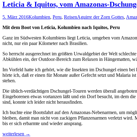
Leticia & Iquitos, vom Amazonas-Dschung
5. März 2016
Kolumbien
,
Peru
,
Reisen
Aguirre der Zorn Gottes
,
Amaz
Mit dem Boot von Leticia, Kolumbien nach Iquitos, Peru
Ganz im Südwesten Kolumbiens liegt Leticia, umgeben vom Amazonas D
nicht, nur ein paar Kilometer nach Brasilien.
So herrscht ausgerechnet im größten Urwaldgebiet der Welt schlechte
Abkühlen ein, der Outdoor-Bereich zum Relaxen in Hängematten, wä
Im Vorfeld hatte ich gehört, wie die Insekten im Dschungel einen bei
hörte ich, daß er einen für Monate außer Gefecht setzt und Malaria ist
stehen.
Die üblich-verdächtigen Dschungel-Touren werden überall angeboten
Eingeborenen etwas vortanzen läßt und ein Dorf besucht, im dem di
sind, konnte ich leider nicht herausfinden.
Ich buchte eine Bootsfahrt auf den Amazonas-Nebenarmen, um mögli
bleiben, damit man nicht von zackigen Pflanzenarmen verletzt wird.
bis er sich erbarmte und wieder ansprang.
Leticia
weiterlesen
→