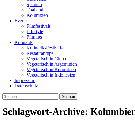
Spanien
Thailand
Kolumbien
Events
Filmfestivals
Lifestyle
Filmtips
Kulinarik
Kulinarik-Festivals
Restauranttips
Vegetarisch in China
Vegetarisch in Argentinien
Vegetarisch in Kolumbien
Vegetarisch in Indonesien
Impressum
Datenschutz
Suchen
nach:
Schlagwort-Archive: Kolumbie