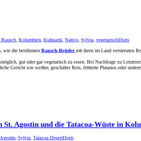
 Rausch
,
Kolumbien
,
Kulinarik
,
Nativo
,
Sylvia
,
vegetarisch
Doris
n, wie die berühmten
Rausch-Brüder
mit ihren im Land verstreuten R
n möglich, gut oder gar vegetarisch zu essen. Bei Nachfrage zu Letzte
liche Gericht wie weißer, geschälter Reis, frittierte Platanos oder an
in St. Agostin und die Tatacoa-Wüste in Ko
 Agostin
,
Sylvia
,
Tatacoa Desert
Doris