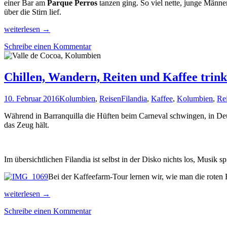
einer Bar am
Parque Perros
tanzen ging. So viel nette, junge Männe
über die Stirn lief.
Cali
weiterlesen
→
Salsa
Schreibe einen Kommentar
Caliente
in
Kolumbien
Chillen, Wandern, Reiten und Kaffee trink
10. Februar 2016
Kolumbien
,
Reisen
Filandia
,
Kaffee
,
Kolumbien
,
Re
Während in Barranquilla die Hüften beim Carneval schwingen, in Deu
das Zeug hält.
Im übersichtlichen Filandia ist selbst in der Disko nichts los, Musi
Bei der Kaffeefarm-Tour lernen wir, wie man die roten 
Chillen,
weiterlesen
→
Wandern,
Schreibe einen Kommentar
Reiten
und