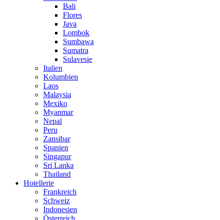
Bali
Flores
Java
Lombok
Sumbawa
Sumatra
Sulavesie
Italien
Kolumbien
Laos
Malaysia
Mexiko
Myanmar
Nepal
Peru
Zansibar
Spanien
Singapur
Sri Lanka
Thailand
Hotellerie
Frankreich
Schweiz
Indonesien
Österreich