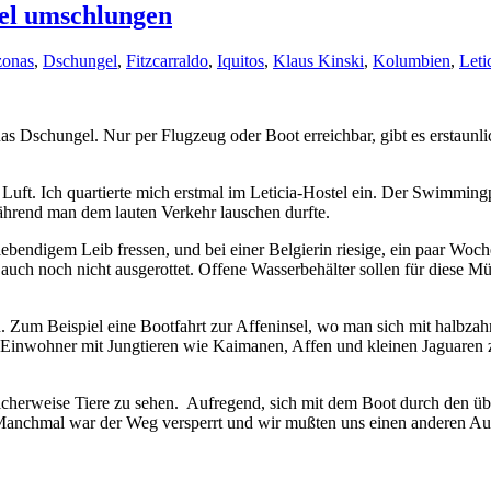
el umschlungen
onas
,
Dschungel
,
Fitzcarraldo
,
Iquitos
,
Klaus Kinski
,
Kolumbien
,
Leti
schungel. Nur per Flugzeug oder Boot erreichbar, gibt es erstaunlic
 Luft. Ich quartierte mich erstmal im Leticia-Hostel ein. Der Swimmin
hrend man dem lauten Verkehr lauschen durfte.
 lebendigem Leib fressen, und bei einer Belgierin riesige, ein paar W
 auch noch nicht ausgerottet. Offene Wasserbehälter sollen für diese Mü
. Zum Beispiel eine Bootfahrt zur Affeninsel, wo man sich mit halbz
e Einwohner mit Jungtieren wie Kaimanen, Affen und kleinen Jaguaren
cherweise Tiere zu sehen. Aufregend, sich mit dem Boot durch den 
 Manchmal war der Weg versperrt und wir mußten uns einen anderen Aus