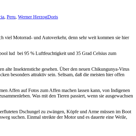
cia
,
Peru
,
Werner Herzog
Doris
h viel Motorrad- und Autoverkehr, denn sehr weit kommen sie hier
gpool lud bei 95 % Luftfeuchtigkeit und 35 Grad Celsius zum
ochen alte Insektenstiche gesehen. Über den neuen Chikungunya-Virus
cken besonders attraktiv sein. Seltsam, daß die meisten hier offen
ahmen Affen auf Fotos zum Affen machen lassen kann, von Indigenen
 zusammenleben. Was mit den Tieren passiert, wenn sie ausgewachsen
überfluteten Dschungel zu zwängen, Köpfe und Arme müssen im Boot
weg suchen. Einmal streikte der Motor und es dauerte eine Weile,