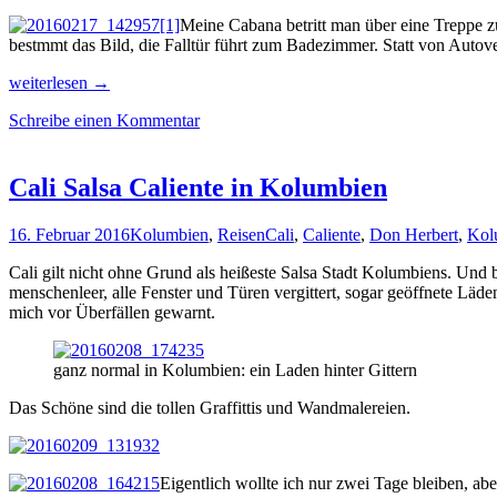
Meine Cabana betritt man über eine Treppe z
bestmmt das Bild, die Falltür führt zum Badezimmer. Statt von Aut
Eine
weiterlesen
→
Oase
Schreibe einen Kommentar
in
der
Natur:
die
Cali Salsa Caliente in Kolumbien
Eco
Finca
16. Februar 2016
Kolumbien
,
Reisen
Cali
,
Caliente
,
Don Herbert
,
Kol
El
Maco
Cali gilt nicht ohne Grund als heißeste Salsa Stadt Kolumbiens. Und
in
menschenleer, alle Fenster und Türen vergittert, sogar geöffnete Läde
Kolumbiens
mich vor Überfällen gewarnt.
St.
Agostin
ganz normal in Kolumbien: ein Laden hinter Gittern
Das Schöne sind die tollen Graffittis und Wandmalereien.
Eigentlich wollte ich nur zwei Tage bleiben, a