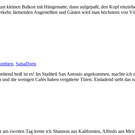
um kleinen Balkon mit Hängematte, dann aufgepaßt, den Kopf einziehe
overkehr, lärmenden Angestellten und Gästen wird man höchstens von 
umbien
,
Salsa
Doris
 brütend heiß ist es! Im Stadtteil San Antonio angekommen, machte ich
n und die wenigen Cafés haben vergitterte Türen. Einladend sieht das n
ber am zweiten Tag lernte ich Shannon aus Kalifornien, Alfredo aus Me