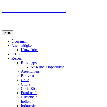
horizonteentdecken
Geschichten und Geheim-Tips über Nachhal
Springe
Menü
zum
Inhalt
Über mich
Nachhaltigkeit
Umwelttips
Editorial
Reisen
Reisetipps
Aus- und Einpackliste
Argentinien
Bolivien
Chile
China
Costa Rica
Frankreich
Guatemala
Indien
Indonesien