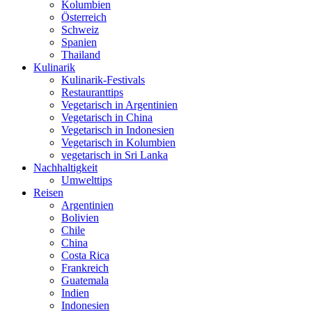
Kolumbien
Österreich
Schweiz
Spanien
Thailand
Kulinarik
Kulinarik-Festivals
Restauranttips
Vegetarisch in Argentinien
Vegetarisch in China
Vegetarisch in Indonesien
Vegetarisch in Kolumbien
vegetarisch in Sri Lanka
Nachhaltigkeit
Umwelttips
Reisen
Argentinien
Bolivien
Chile
China
Costa Rica
Frankreich
Guatemala
Indien
Indonesien