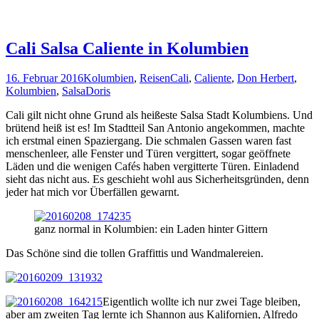
Cali Salsa Caliente in Kolumbien
16. Februar 2016
Kolumbien
,
Reisen
Cali
,
Caliente
,
Don Herbert
,
Kolumbien
,
Salsa
Doris
Cali gilt nicht ohne Grund als heißeste Salsa Stadt Kolumbiens. Und
brütend heiß ist es! Im Stadtteil San Antonio angekommen, machte
ich erstmal einen Spaziergang. Die schmalen Gassen waren fast
menschenleer, alle Fenster und Türen vergittert, sogar geöffnete
Läden und die wenigen Cafés haben vergitterte Türen. Einladend
sieht das nicht aus. Es geschieht wohl aus Sicherheitsgründen, denn
jeder hat mich vor Überfällen gewarnt.
ganz normal in Kolumbien: ein Laden hinter Gittern
Das Schöne sind die tollen Graffittis und Wandmalereien.
Eigentlich wollte ich nur zwei Tage bleiben,
aber am zweiten Tag lernte ich Shannon aus Kalifornien, Alfredo