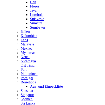
Bali
Flores
Java
Lombok
Sulavesie
Sumatra
Sumbawa
Italien
Kolumbien
Laos
Malaysia
Mexiko
Myanmar
Nepal
Nicaragua
Ost Timor
Peru
Philippinen
Portugal
Reisetipps
Aus- und Einpackliste
Sansibar
Singapur
Spanien
Sri Lanka