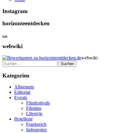
Yunnan
Instagram
horizonteentdecken
webwiki
webwiki
Suchen
nach:
Kategorien
Allgemein
Editorial
Events
Filmfestivals
Filmtips
Lifestyle
Hotellerie
Frankreich
Indonesien