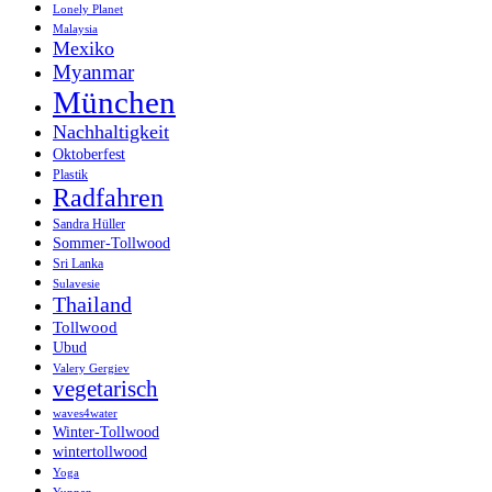
Lonely Planet
Malaysia
Mexiko
Myanmar
München
Nachhaltigkeit
Oktoberfest
Plastik
Radfahren
Sandra Hüller
Sommer-Tollwood
Sri Lanka
Sulavesie
Thailand
Tollwood
Ubud
Valery Gergiev
vegetarisch
waves4water
Winter-Tollwood
wintertollwood
Yoga