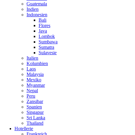
Guatemala
Indien
Indonesien
Bali
Flores
Java
Lombok
Sumbawa
Sumatra
Sulavesie
Italien
Kolumbien
Laos
Malaysia
Mexiko
Myanmar
Nepal
Peru
Zansibar
Spanien
Singapur
Sri Lanka
Thailand
Hotellerie
Frankreich