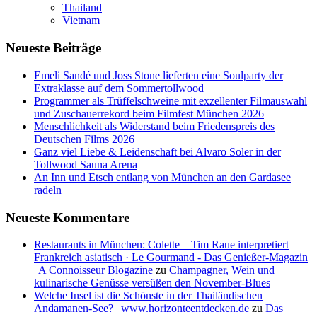
Thailand
Vietnam
Neueste Beiträge
Emeli Sandé und Joss Stone lieferten eine Soulparty der
Extraklasse auf dem Sommertollwood
Programmer als Trüffelschweine mit exzellenter Filmauswahl
und Zuschauerrekord beim Filmfest München 2026
Menschlichkeit als Widerstand beim Friedenspreis des
Deutschen Films 2026
Ganz viel Liebe & Leidenschaft bei Alvaro Soler in der
Tollwood Sauna Arena
An Inn und Etsch entlang von München an den Gardasee
radeln
Neueste Kommentare
Restaurants in München: Colette – Tim Raue interpretiert
Frankreich asiatisch · Le Gourmand - Das Genießer-Magazin
| A Connoisseur Blogazine
zu
Champagner, Wein und
kulinarische Genüsse versüßen den November-Blues
Welche Insel ist die Schönste in der Thailändischen
Andamanen-See? | www.horizonteentdecken.de
zu
Das