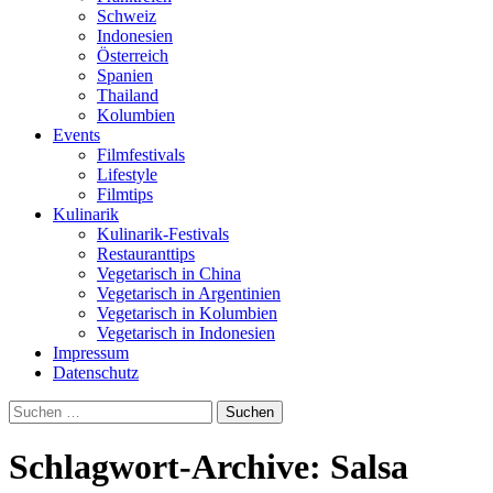
Schweiz
Indonesien
Österreich
Spanien
Thailand
Kolumbien
Events
Filmfestivals
Lifestyle
Filmtips
Kulinarik
Kulinarik-Festivals
Restauranttips
Vegetarisch in China
Vegetarisch in Argentinien
Vegetarisch in Kolumbien
Vegetarisch in Indonesien
Impressum
Datenschutz
Suchen
nach:
Schlagwort-Archive: Salsa