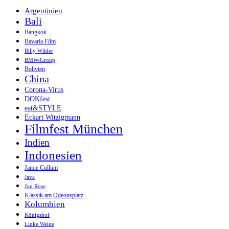
Argentinien
Bali
Bangkok
Bavaria Film
Billy Wilder
BMW-Group
Bolivien
China
Corona-Virus
DOKfest
eat&STYLE
Eckart Witzigmann
Filmfest München
Indien
Indonesien
Jamie Cullum
Java
Jon Rose
Klassik am Odeonsplatz
Kolumbien
Königshof
Linke Weine