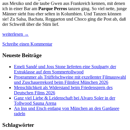
aus Mexiko und die taube Gwen aus Frankreich kennen, mit denen
ich in einer Bar am
Parque Perros
tanzen ging. So viel nette, junge
Männer sieht frau eher selten in Kolumbien. Und Tanzen können
sie! Zu Salsa, Bachata, Reggaeton und Choco ging die Post ab, daß
der Schweiß über die Stirn lief.
Cali
weiterlesen
→
Salsa
Schreibe einen Kommentar
Caliente
in
Neueste Beiträge
Kolumbien
Emeli Sandé und Joss Stone lieferten eine Soulparty der
Extraklasse auf dem Sommertollwood
Programmer als Trüffelschweine mit exzellenter Filmauswahl
und Zuschauerrekord beim Filmfest München 2026
Menschlichkeit als Widerstand beim Friedenspreis des
Deutschen Films 2026
Ganz viel Liebe & Leidenschaft bei Alvaro Soler in der
Tollwood Sauna Arena
An Inn und Etsch entlang von München an den Gardasee
radeln
Schlagwörter