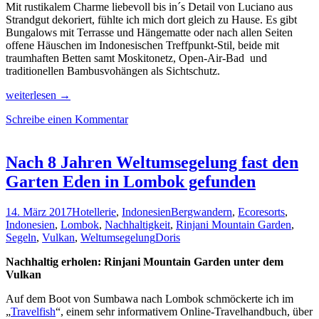
Mit rustikalem Charme liebevoll bis in´s Detail von Luciano aus
Strandgut dekoriert, fühlte ich mich dort gleich zu Hause. Es gibt
Bungalows mit Terrasse und Hängematte oder nach allen Seiten
offene Häuschen im Indonesischen Treffpunkt-Stil, beide mit
traumhaften Betten samt Moskitonetz, Open-Air-Bad und
traditionellen Bambusvohängen als Sichtschutz.
Erholung
weiterlesen
→
pur
Schreibe einen Kommentar
mit
gutem
Gewissen
in
Nach 8 Jahren Weltumsegelung fast den
der
Garten Eden in Lombok gefunden
Gili
Asahan
Eco
14. März 2017
Hotellerie
,
Indonesien
Bergwandern
,
Ecoresorts
,
Lodge
Indonesien
,
Lombok
,
Nachhaltigkeit
,
Rinjani Mountain Garden
,
Segeln
,
Vulkan
,
Weltumsegelung
Doris
Nachhaltig erholen: Rinjani Mountain Garden unter dem
Vulkan
Auf dem Boot von Sumbawa nach Lombok schmöckerte ich im
„
Travelfish
“, einem sehr informativem Online-Travelhandbuch, über