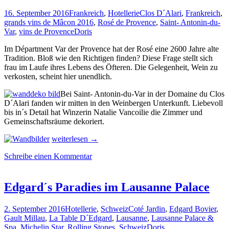
in
Lombok
16. September 2016
Frankreich
,
Hotellerie
Clos D´Alari
,
Frankreich
,
gefunden
grands vins de Mâcon 2016
,
Rosé de Provence
,
Saint- Antonin-du-
Var
,
vins de Provence
Doris
Im Départment Var der Provence hat der Rosé eine 2600 Jahre alte
Tradition. Bloß wie den Richtigen finden? Diese Frage stellt sich
frau im Laufe ihres Lebens des Öfteren. Die Gelegenheit, Wein zu
verkosten, scheint hier unendlich.
Bei Saint- Antonin-du-Var in der Domaine du Clos
D´Alari fanden wir mitten in den Weinbergen Unterkunft. Liebevoll
bis in´s Detail hat Winzerin Natalie Vancoilie die Zimmer und
Gemeinschaftsräume dekoriert.
Das
weiterlesen
→
Glück
Schreibe einen Kommentar
des
Weinliebhabers
auf
Natalie
Edgard´s Paradies im Lausanne Palace
´s
Weingut
2. September 2016
Hotellerie
,
Schweiz
Coté Jardin
,
Edgard Bovier
,
der
Gault Millau
,
La Table D´Edgard
,
Lausanne
,
Lausanne Palace &
Provence
Spa
,
Michelin Star
,
Rolling Stones
,
Schweiz
Doris