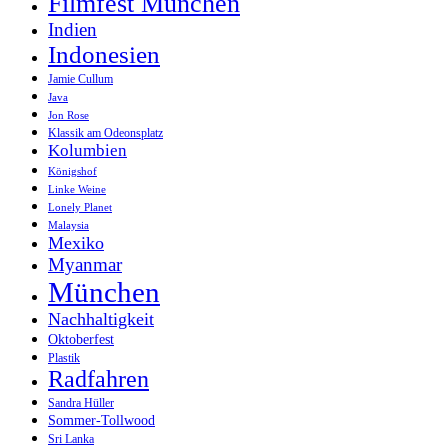
Filmfest München
Indien
Indonesien
Jamie Cullum
Java
Jon Rose
Klassik am Odeonsplatz
Kolumbien
Königshof
Linke Weine
Lonely Planet
Malaysia
Mexiko
Myanmar
München
Nachhaltigkeit
Oktoberfest
Plastik
Radfahren
Sandra Hüller
Sommer-Tollwood
Sri Lanka