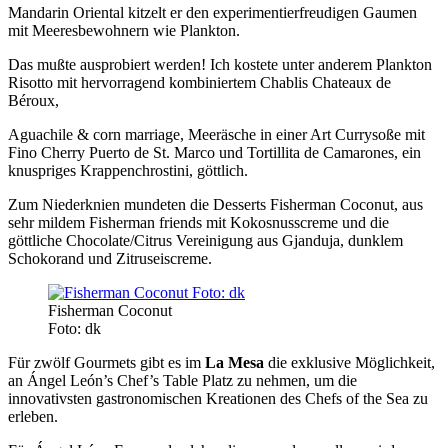
Mandarin Oriental kitzelt er den experimentierfreudigen Gaumen
mit Meeresbewohnern wie Plankton.
Das mußte ausprobiert werden! Ich kostete unter anderem Plankton
Risotto mit hervorragend kombiniertem Chablis Chateaux de
Béroux,
Aguachile & corn marriage, Meeräsche in einer Art Currysoße mit
Fino Cherry Puerto de St. Marco und Tortillita de Camarones, ein
knuspriges Krappenchrostini, göttlich.
Zum Niederknien mundeten die Desserts Fisherman Coconut, aus
sehr mildem Fisherman friends mit Kokosnusscreme und die
göttliche Chocolate/Citrus Vereinigung aus Gjanduja, dunklem
Schokorand und Zitruseiscreme.
Fisherman Coconut
Foto: dk
Für zwölf Gourmets gibt es im
La Mesa
die exklusive Möglichkeit,
an Ángel León’s Chef’s Table Platz zu nehmen, um die
innovativsten gastronomischen Kreationen des Chefs of the Sea zu
erleben.