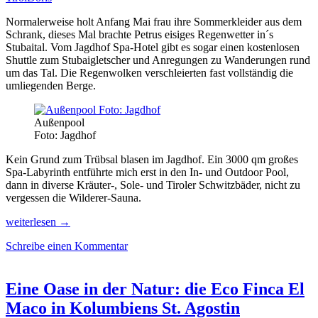
Normalerweise holt Anfang Mai frau ihre Sommerkleider aus dem
Schrank, dieses Mal brachte Petrus eisiges Regenwetter in´s
Stubaital. Vom Jagdhof Spa-Hotel gibt es sogar einen kostenlosen
Shuttle zum Stubaigletscher und Anregungen zu Wanderungen rund
um das Tal. Die Regenwolken verschleierten fast vollständig die
umliegenden Berge.
Außenpool
Foto: Jagdhof
Kein Grund zum Trübsal blasen im Jagdhof. Ein 3000 qm großes
Spa-Labyrinth entführte mich erst in den In- und Outdoor Pool,
dann in diverse Kräuter-, Sole- und Tiroler Schwitzbäder, nicht zu
vergessen die Wilderer-Sauna.
Erholung
weiterlesen
→
pur
Schreibe einen Kommentar
bei
jedem
Wetter:
Im
Eine Oase in der Natur: die Eco Finca El
Jagdhof
Maco in Kolumbiens St. Agostin
in