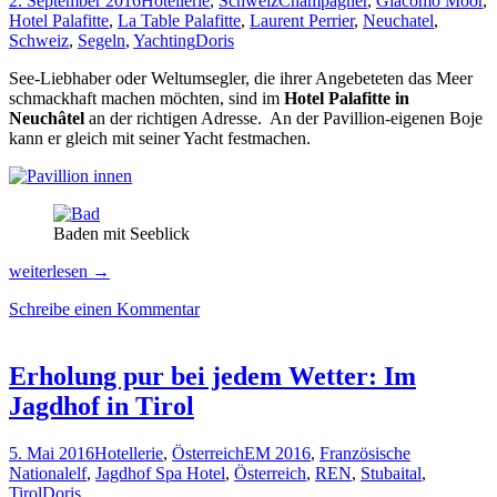
2. September 2016
Hotellerie
,
Schweiz
Champagner
,
Giacomo Moor
,
Hotel Palafitte
,
La Table Palafitte
,
Laurent Perrier
,
Neuchatel
,
Schweiz
,
Segeln
,
Yachting
Doris
See-Liebhaber oder Weltumsegler, die ihrer Angebeteten das Meer
schmackhaft machen möchten, sind im
Hotel Palafitte in
Neuchâtel
an der richtigen Adresse. An der Pavillion-eigenen Boje
kann er gleich mit seiner Yacht festmachen.
Baden mit Seeblick
Yacht-
weiterlesen
→
Feeling
Schreibe einen Kommentar
de
Luxe
im
Hotel
Erholung pur bei jedem Wetter: Im
Palafitte
Jagdhof in Tirol
5. Mai 2016
Hotellerie
,
Österreich
EM 2016
,
Französische
Nationalelf
,
Jagdhof Spa Hotel
,
Österreich
,
REN
,
Stubaital
,
Tirol
Doris