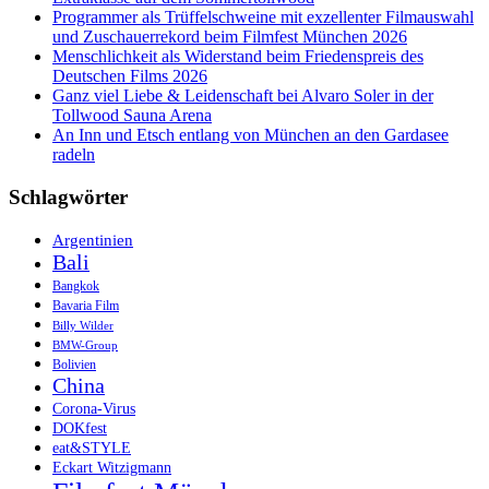
Programmer als Trüffelschweine mit exzellenter Filmauswahl
und Zuschauerrekord beim Filmfest München 2026
Menschlichkeit als Widerstand beim Friedenspreis des
Deutschen Films 2026
Ganz viel Liebe & Leidenschaft bei Alvaro Soler in der
Tollwood Sauna Arena
An Inn und Etsch entlang von München an den Gardasee
radeln
Schlagwörter
Argentinien
Bali
Bangkok
Bavaria Film
Billy Wilder
BMW-Group
Bolivien
China
Corona-Virus
DOKfest
eat&STYLE
Eckart Witzigmann