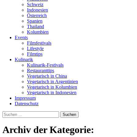
Schweiz
Indonesien
Österreich
Spanien
Thailand
Kolumbien
Events
Filmfestivals
Lifestyle
Filmtips
Kulinarik
Kulinarik-Festivals
Restauranttips
Vegetarisch in China
Vegetarisch in Argentinien
Vegetarisch in Kolumbien
Vegetarisch in Indonesien
Impressum
Datenschutz
Suchen
nach:
Archiv der Kategorie: