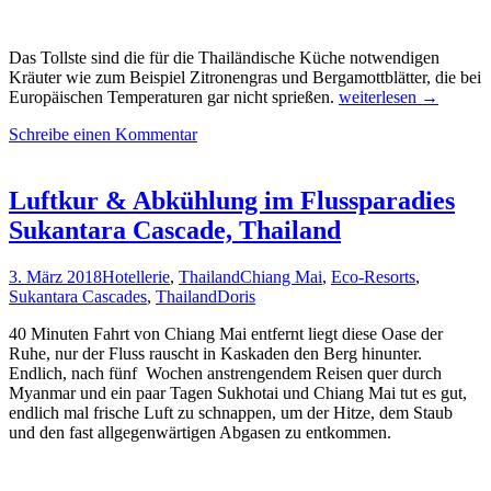
Das Tollste sind die für die Thailändische Küche notwendigen
Kräuter wie zum Beispiel Zitronengras und Bergamottblätter, die bei
Nachhaltigkeit
Europäischen Temperaturen gar nicht sprießen.
weiterlesen
→
Thai-
Schreibe einen Kommentar
Style
mit
Leidenschaft
&
Luftkur & Abkühlung im Flussparadies
Gourmet-
Sukantara Cascade, Thailand
Genüssen
im
Khum
3. März 2018
Hotellerie
,
Thailand
Chiang Mai
,
Eco-Resorts
,
Lanna
Sukantara Cascades
,
Thailand
Doris
Eco-
Resort,
40 Minuten Fahrt von Chiang Mai entfernt liegt diese Oase der
Thailand
Ruhe, nur der Fluss rauscht in Kaskaden den Berg hinunter.
Endlich, nach fünf Wochen anstrengendem Reisen quer durch
Myanmar und ein paar Tagen Sukhotai und Chiang Mai tut es gut,
endlich mal frische Luft zu schnappen, um der Hitze, dem Staub
und den fast allgegenwärtigen Abgasen zu entkommen.