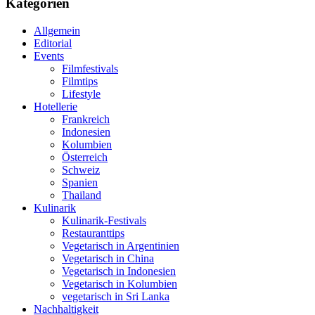
Kategorien
Allgemein
Editorial
Events
Filmfestivals
Filmtips
Lifestyle
Hotellerie
Frankreich
Indonesien
Kolumbien
Österreich
Schweiz
Spanien
Thailand
Kulinarik
Kulinarik-Festivals
Restauranttips
Vegetarisch in Argentinien
Vegetarisch in China
Vegetarisch in Indonesien
Vegetarisch in Kolumbien
vegetarisch in Sri Lanka
Nachhaltigkeit