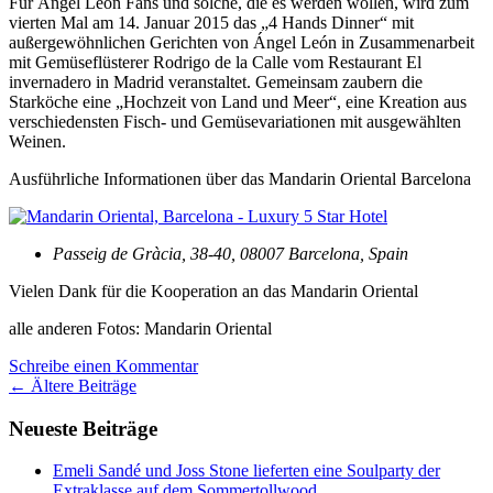
Für Ángel Léon Fans und solche, die es werden wollen, wird zum
vierten Mal am 14. Januar 2015 das „4 Hands Dinner“ mit
außergewöhnlichen Gerichten von Ángel León in Zusammenarbeit
mit Gemüseflüsterer Rodrigo de la Calle vom Restaurant El
invernadero in Madrid veranstaltet. Gemeinsam zaubern die
Starköche eine „Hochzeit von Land und Meer“, eine Kreation aus
verschiedensten Fisch- und Gemüsevariationen mit ausgewählten
Weinen.
Ausführliche Informationen über das Mandarin Oriental Barcelona
Passeig de Gràcia, 38-40, 08007 Barcelona, Spain
Vielen Dank für die Kooperation an das Mandarin Oriental
alle anderen Fotos: Mandarin Oriental
Schreibe einen Kommentar
Beitrags-
←
Ältere Beiträge
Navigation
Neueste Beiträge
Emeli Sandé und Joss Stone lieferten eine Soulparty der
Extraklasse auf dem Sommertollwood