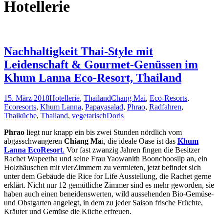
Hotellerie
Nachhaltigkeit Thai-Style mit
Leidenschaft & Gourmet-Genüssen im
Khum Lanna Eco-Resort, Thailand
15. März 2018
Hotellerie
,
Thailand
Chang Mai
,
Eco-Resorts
,
Ecoresorts
,
Khum Lanna
,
Papayasalad
,
Phrao
,
Radfahren
,
Thaiküche
,
Thailand
,
vegetarisch
Doris
Phrao
liegt nur knapp ein bis zwei Stunden nördlich vom
abgasschwangeren
Chiang Ma
i, die ideale Oase ist das
Khum
Lanna EcoResort
.
Vor fast zwanzig Jahren fingen die Besitzer
Rachet Wapeetha und seine Frau Yaowanith Boonchoosilp an, ein
Holzhäuschen mit vierZimmern zu vermieten, jetzt befindet sich
unter dem Gebäude die Rice for Life Ausstellung, die Rachet gerne
erklärt. Nicht nur 12 gemütliche Zimmer sind es mehr geworden, sie
haben auch einen beneidenswerten, wild aussehenden Bio-Gemüse-
und Obstgarten angelegt, in dem zu jeder Saison frische Früchte,
Kräuter und Gemüse die Küche erfreuen.