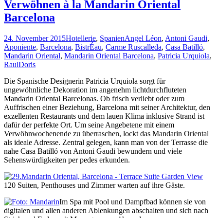
die
Verwöhnen à la Mandarin Oriental
Eco
Barcelona
Finca
El
Maco
24. November 2015
Hotellerie
,
Spanien
Angel Léon
,
Antoni Gaudi
,
in
Aponiente
,
Barcelona
,
BistrÉau
,
Carme Ruscalleda
,
Casa Batilló
,
Kolumbiens
Mandarin Oriental
,
Mandarin Oriental Barcelona
,
Patricia Urquiola
,
St.
Raul
Doris
Agostin
Die Spanische Designerin Patricia Urquiola sorgt für
ungewöhnliche Dekoration im angenehm lichtdurchfluteten
Mandarin Oriental Barcelonas. Ob frisch verliebt oder zum
Auffrischen einer Beziehung, Barcelona mit seiner Architektur, den
exzellenten Restaurants und dem lauen Klima inklusive Strand ist
dafür der perfekte Ort. Um seine Angebetene mit einem
Verwöhnwochenende zu überraschen, lockt das Mandarin Oriental
als ideale Adresse. Zentral gelegen, kann man von der Terrasse die
nahe Casa Batilló von Antoni Gaudi bewundern und viele
Sehenswürdigkeiten per pedes erkunden.
120 Suiten, Penthouses und Zimmer warten auf ihre Gäste.
Im Spa mit Pool und Dampfbad können sie von
digitalen und allen anderen Ablenkungen abschalten und sich nach