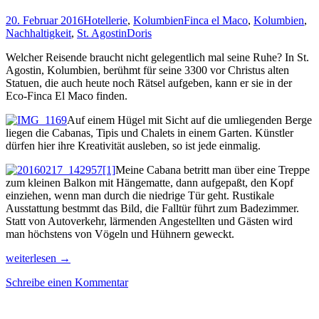
Tirol
20. Februar 2016
Hotellerie
,
Kolumbien
Finca el Maco
,
Kolumbien
,
Nachhaltigkeit
,
St. Agostin
Doris
Welcher Reisende braucht nicht gelegentlich mal seine Ruhe? In St.
Agostin, Kolumbien, berühmt für seine 3300 vor Christus alten
Statuen, die auch heute noch Rätsel aufgeben, kann er sie in der
Eco-Finca El Maco finden.
Auf einem Hügel mit Sicht auf die umliegenden Berge
liegen die Cabanas, Tipis und Chalets in einem Garten. Künstler
dürfen hier ihre Kreativität ausleben, so ist jede einmalig.
Meine Cabana betritt man über eine Treppe
zum kleinen Balkon mit Hängematte, dann aufgepaßt, den Kopf
einziehen, wenn man durch die niedrige Tür geht. Rustikale
Ausstattung bestmmt das Bild, die Falltür führt zum Badezimmer.
Statt von Autoverkehr, lärmenden Angestellten und Gästen wird
man höchstens von Vögeln und Hühnern geweckt.
Eine
weiterlesen
→
Oase
Schreibe einen Kommentar
in
der
Natur: