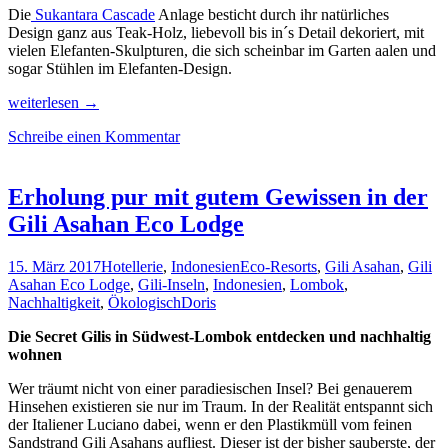
Die
Sukantara Cascade
Anlage besticht durch ihr natürliches
Design ganz aus Teak-Holz, liebevoll bis in´s Detail dekoriert, mit
vielen Elefanten-Skulpturen, die sich scheinbar im Garten aalen und
sogar Stühlen im Elefanten-Design.
Luftkur
weiterlesen
→
&
Schreibe einen Kommentar
Abkühlung
im
Flussparadies
Sukantara
Erholung pur mit gutem Gewissen in der
Cascade,
Gili Asahan Eco Lodge
Thailand
15. März 2017
Hotellerie
,
Indonesien
Eco-Resorts
,
Gili Asahan
,
Gili
Asahan Eco Lodge
,
Gili-Inseln
,
Indonesien
,
Lombok
,
Nachhaltigkeit
,
Ökologisch
Doris
Die Secret Gilis in Südwest-Lombok entdecken und nachhaltig
wohnen
Wer träumt nicht von einer paradiesischen Insel? Bei genauerem
Hinsehen existieren sie nur im Traum. In der Realität entspannt sich
der Italiener Luciano dabei, wenn er den Plastikmüll vom feinen
Sandstrand Gili Asahans aufliest. Dieser ist der bisher sauberste, der