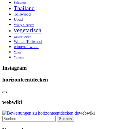
Sulavesie
Thailand
Tollwood
Ubud
Valery Gergiev
vegetarisch
waves4water
Winter-Tollwood
wintertollwood
Yoga
Yunnan
Instagram
horizonteentdecken
webwiki
webwiki
Suchen
nach: