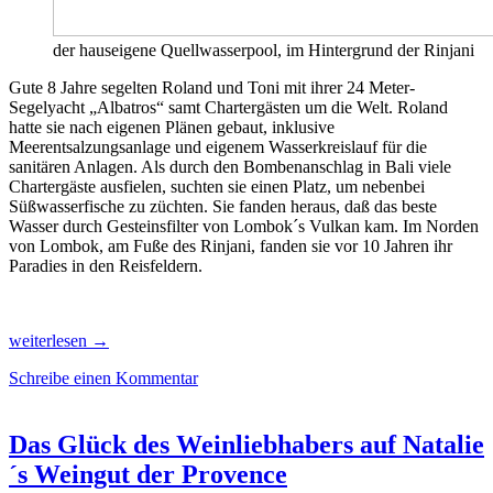
der hauseigene Quellwasserpool, im Hintergrund der Rinjani
Gute 8 Jahre segelten Roland und Toni mit ihrer 24 Meter-
Segelyacht „Albatros“ samt Chartergästen um die Welt. Roland
hatte sie nach eigenen Plänen gebaut, inklusive
Meerentsalzungsanlage und eigenem Wasserkreislauf für die
sanitären Anlagen. Als durch den Bombenanschlag in Bali viele
Chartergäste ausfielen, suchten sie einen Platz, um nebenbei
Süßwasserfische zu züchten. Sie fanden heraus, daß das beste
Wasser durch Gesteinsfilter von Lombok´s Vulkan kam. Im Norden
von Lombok, am Fuße des Rinjani, fanden sie vor 10 Jahren ihr
Paradies in den Reisfeldern.
Nach
weiterlesen
→
8
Schreibe einen Kommentar
Jahren
Weltumsegelung
fast
den
Das Glück des Weinliebhabers auf Natalie
Garten
´s Weingut der Provence
Eden