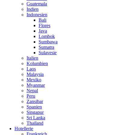
Guatemala
Indien
Indonesien
Bali
Flores
Java
Lombok
Sumbawa
Sumatra
Sulavesie
Italien
Kolumbien
Laos
Malaysia
Mexiko
Myanmar
Nepal
Peru
Zansibar
Spanien
Singapur
Sri Lanka
Thailand
Hotellerie
Frankreich