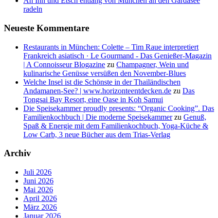
An Inn und Etsch entlang von München an den Gardasee
radeln
Neueste Kommentare
Restaurants in München: Colette – Tim Raue interpretiert
Frankreich asiatisch · Le Gourmand - Das Genießer-Magazin
| A Connoisseur Blogazine
zu
Champagner, Wein und
kulinarische Genüsse versüßen den November-Blues
Welche Insel ist die Schönste in der Thailändischen
Andamanen-See? | www.horizonteentdecken.de
zu
Das
Tongsai Bay Resort, eine Oase in Koh Samui
Die Speisekammer proudly presents: “Organic Cooking”. Das
Familienkochbuch | Die moderne Speisekammer
zu
Genuß,
Spaß & Energie mit dem Familienkochbuch, Yoga-Küche &
Low Carb, 3 neue Bücher aus dem Trias-Verlag
Archiv
Juli 2026
Juni 2026
Mai 2026
April 2026
März 2026
Januar 2026