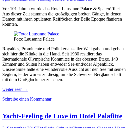
Vor 101 Jahren wurde das Hotel Lausanne Palace & Spa eröffnet.
Aus dieser Zeit stammen die großzügigen breiten Gänge, in denen
Damen mit ihren opulenten Reifröcken der Belle Epoque flanieren
konnten.
Foto: Lausanne Palace
Royalties, Prominente und Politiker aus aller Welt gaben und geben
sich hier die Klinke in die Hand. Seit 1980 residiert das
Internationale Olympische Kommitee in der obersten Etage. 140
Zimmer und Suiten haben entweder See-und/oder Alpenblick.
Unsere Suite hatte eine wundervolle Aussicht auf den See mit seinen
Seglern, leider war es zu diesig, um die Schweizer Berglandschaft
mit dem Großglockener zu sehen.
Edgard
weiterlesen
→
´s
Schreibe einen Kommentar
Paradies
im
Lausanne
Palace
Yacht-Feeling de Luxe im Hotel Palafitte