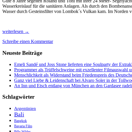
Gute 8 Jahre segelten Roland und Toni mit ihrer 24 Meter- Segelyach
Wasserkreislauf für die sanitären Anlagen. Als durch den Bombenansch
Wasser durch Gesteinsfilter von Lombok´s Vulkan kam. Im Norden von
Nach
weiterlesen
→
8
Schreibe einen Kommentar
Jahren
Weltumsegelung
Neueste Beiträge
fast
den
Garten
Emeli Sandé und Joss Stone lieferten eine Soulparty der Extr
Eden
Programmer als Trüffelschweine mit exzellenter Filmauswahl
in
Menschlichkeit als Widerstand beim Friedenspreis des Deutsch
Lombok
Ganz viel Liebe & Leidenschaft bei Alvaro Soler in der Tollw
gefunden
An Inn und Etsch entlang von München an den Gardasee radel
Schlagwörter
Argentinien
Bali
Bangkok
Bavaria Film
Billy Wilder