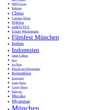
BMW-Group
Bolivien
China
Corona-Virus
DOKfest
eat&STYLE
Eckart Witzigmann
Filmfest München
Indien
Indonesien
Jamie Cullum
Java
Jon Rose
Klassik am Odeonsplatz
Kolumbien
Königshof
Linke Weine
Lonely Planet
Malaysia
Mexiko
Myanmar
München