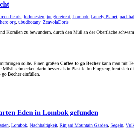
cht
reen Pearls
,
Indonesien
,
jungleretreat
,
Lombok
,
Lonely Planet
,
nachhal
hhero.org
,
ubudbotany
,
Zeavola
Doris
und Korallen zu bewundern, durch den Müll an der Oberfläche schwamm
itbringen sollte. Einen großen
Coffee-to-go Becher
kann man mit Tee
e Müsli schmecken darin besser als in Plastik. Im Flugzeug freut sich 
o go Becher einfüllen.
Garten Eden in Lombok gefunden
esien
,
Lombok
,
Nachhaltigkeit
,
Rinjani Mountain Garden
,
Segeln
,
Vul