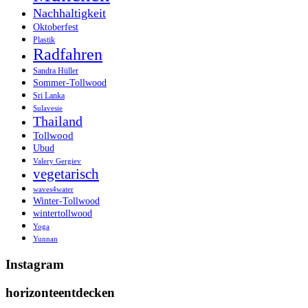
Nachhaltigkeit
Oktoberfest
Plastik
Radfahren
Sandra Hüller
Sommer-Tollwood
Sri Lanka
Sulavesie
Thailand
Tollwood
Ubud
Valery Gergiev
vegetarisch
waves4water
Winter-Tollwood
wintertollwood
Yoga
Yunnan
Instagram
horizonteentdecken