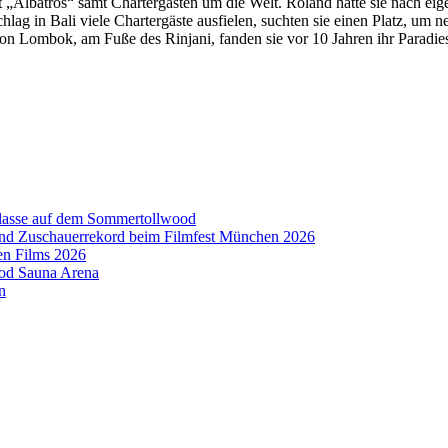
t „Albatros“ samt Chartergästen um die Welt. Roland hatte sie nach e
lag in Bali viele Chartergäste ausfielen, suchten sie einen Platz, um 
 Lombok, am Fuße des Rinjani, fanden sie vor 10 Jahren ihr Paradies
aklasse auf dem Sommertollwood
 und Zuschauerrekord beim Filmfest München 2026
en Films 2026
ood Sauna Arena
n