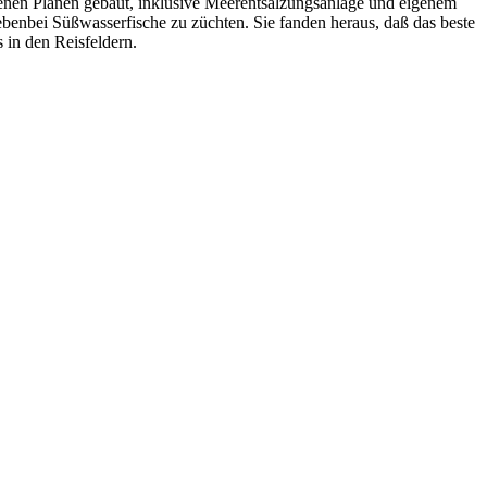
igenen Plänen gebaut, inklusive Meerentsalzungsanlage und eigenem
nebenbei Süßwasserfische zu züchten. Sie fanden heraus, daß das beste
 in den Reisfeldern.