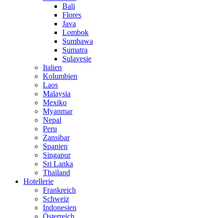
Bali
Flores
Java
Lombok
Sumbawa
Sumatra
Sulavesie
Italien
Kolumbien
Laos
Malaysia
Mexiko
Myanmar
Nepal
Peru
Zansibar
Spanien
Singapur
Sri Lanka
Thailand
Hotellerie
Frankreich
Schweiz
Indonesien
Österreich