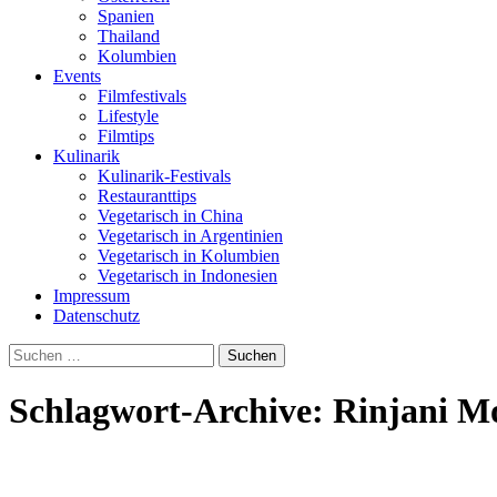
Spanien
Thailand
Kolumbien
Events
Filmfestivals
Lifestyle
Filmtips
Kulinarik
Kulinarik-Festivals
Restauranttips
Vegetarisch in China
Vegetarisch in Argentinien
Vegetarisch in Kolumbien
Vegetarisch in Indonesien
Impressum
Datenschutz
Suchen
nach:
Schlagwort-Archive: Rinjani 