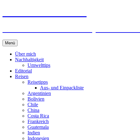
horizonteentdecken
Geschichten und Geheim-Tips über Nachhal
Springe
Menü
zum
Inhalt
Über mich
Nachhaltigkeit
Umwelttips
Editorial
Reisen
Reisetipps
Aus- und Einpackliste
Argentinien
Bolivien
Chile
China
Costa Rica
Frankreich
Guatemala
Indien
Indonesien