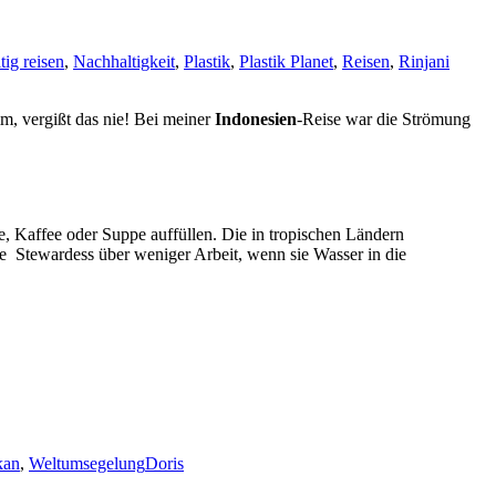
tig reisen
,
Nachhaltigkeit
,
Plastik
,
Plastik Planet
,
Reisen
,
Rinjani
, vergißt das nie! Bei meiner
Indonesien
-Reise war die Strömung
, Kaffee oder Suppe auffüllen. Die in tropischen Ländern
die Stewardess über weniger Arbeit, wenn sie Wasser in die
kan
,
Weltumsegelung
Doris