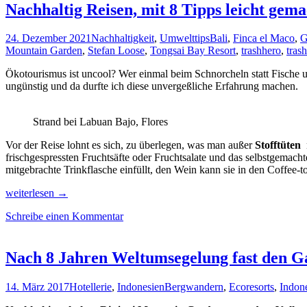
Nachhaltig Reisen, mit 8 Tipps leicht gema
24. Dezember 2021
Nachhaltigkeit
,
Umwelttips
Bali
,
Finca el Maco
,
G
Mountain Garden
,
Stefan Loose
,
Tongsai Bay Resort
,
trashhero
,
tras
Ökotourismus ist uncool? Wer einmal beim Schnorcheln statt Fische 
ungünstig und da durfte ich diese unvergeßliche Erfahrung machen.
Strand bei Labuan Bajo, Flores
Vor der Reise lohnt es sich, zu überlegen, was man außer
Stofftüten
m
frischgespressten Fruchtsäfte oder Fruchtsalate und das selbstgemacht
mitgebrachte Trinkflasche einfüllt, den Wein kann sie in den Coffee-t
Nachhaltig
weiterlesen
→
Reisen,
Schreibe einen Kommentar
mit
8
Tipps
leicht
Nach 8 Jahren Weltumsegelung fast den 
gemacht
14. März 2017
Hotellerie
,
Indonesien
Bergwandern
,
Ecoresorts
,
Indon