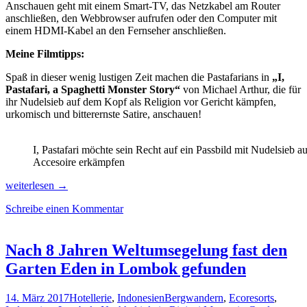
Anschauen geht mit einem Smart-TV, das Netzkabel am Router
anschließen, den Webbrowser aufrufen oder den Computer mit
einem HDMI-Kabel an den Fernseher anschließen.
Meine Filmtipps:
Spaß in dieser wenig lustigen Zeit machen die Pastafarians in
„I,
Pastafari, a Spaghetti Monster Story“
von Michael Arthur, die für
ihr Nudelsieb auf dem Kopf als Religion vor Gericht kämpfen,
urkomisch und bitterernste Satire, anschauen!
I, Pastafari möchte sein Recht auf ein Passbild mit Nudelsieb a
Accesoire erkämpfen
DOKfest@home:
weiterlesen
→
Die
Schreibe einen Kommentar
Welt
aus
einem
anderen
Nach 8 Jahren Weltumsegelung fast den
Blickwinkel
Garten Eden in Lombok gefunden
sehen
14. März 2017
Hotellerie
,
Indonesien
Bergwandern
,
Ecoresorts
,