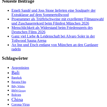
Neueste Beiträge
im
Hotel
Palafitte
Emeli Sandé und Joss Stone lieferten eine Soulparty der
Extraklasse auf dem Sommertollwood
Programmer als Trüffelschweine mit exzellenter Filmauswahl
und Zuschauerrekord beim Filmfest München 2026
Menschlichkeit als Widerstand beim Friedenspreis des
Deutschen Films 2026
Ganz viel Liebe & Leidenschaft bei Alvaro Soler in der
Tollwood Sauna Arena
An Inn und Etsch entlang von München an den Gardasee
radeln
Schlagwörter
Argentinien
Bali
Bangkok
Bavaria Film
Billy Wilder
BMW-Group
Bolivien
China
Corona-Virus