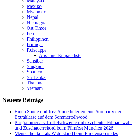
Malaysia
Mexiko
Myanmar
Nepal
Nicaragua
Ost Timor
Peru
Philippinen
Portugal
Reisetipps
Aus- und Einpackliste
Sansibar
Singapur
Spanien
Sri Lanka
Thailand
Vietnam
Neueste Beiträge
Emeli Sandé und Joss Stone lieferten eine Soulparty der
Extraklasse auf dem Sommertollwood
Programmer als Trüffelschweine mit exzellenter Filmauswahl
und Zuschauerrekord beim Filmfest München 2026
Menschlichkeit als Widerstand beim Friedenspreis des