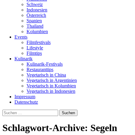
Schweiz
Indonesien
Österreich
Spanien
Thailand
Kolumbien
Events
Filmfestivals
Lifestyle
Filmtips
Kulinarik
Kulinarik-Festivals
Restauranttips
Vegetarisch in China
Vegetarisch in Argentinien
Vegetarisch in Kolumbien
Vegetarisch in Indonesien
Impressum
Datenschutz
Suchen
nach:
Schlagwort-Archive: Segeln