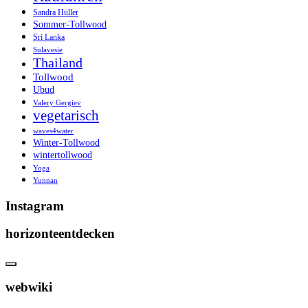
Sandra Hüller
Sommer-Tollwood
Sri Lanka
Sulavesie
Thailand
Tollwood
Ubud
Valery Gergiev
vegetarisch
waves4water
Winter-Tollwood
wintertollwood
Yoga
Yunnan
Instagram
horizonteentdecken
webwiki