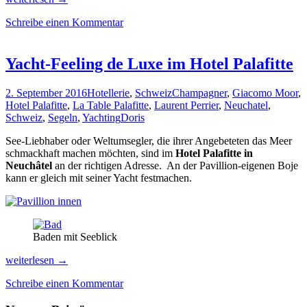
8
Schreibe einen Kommentar
Jahren
Weltumsegelung
fast
den
Yacht-Feeling de Luxe im Hotel Palafitte
Garten
Eden
2. September 2016
Hotellerie
,
Schweiz
Champagner
,
Giacomo Moor
,
in
Hotel Palafitte
,
La Table Palafitte
,
Laurent Perrier
,
Neuchatel
,
Lombok
Schweiz
,
Segeln
,
Yachting
Doris
gefunden
See-Liebhaber oder Weltumsegler, die ihrer Angebeteten das Meer
schmackhaft machen möchten, sind im
Hotel Palafitte in
Neuchâtel
an der richtigen Adresse. An der Pavillion-eigenen Boje
kann er gleich mit seiner Yacht festmachen.
Baden mit Seeblick
Yacht-
weiterlesen
→
Feeling
Schreibe einen Kommentar
de
Luxe