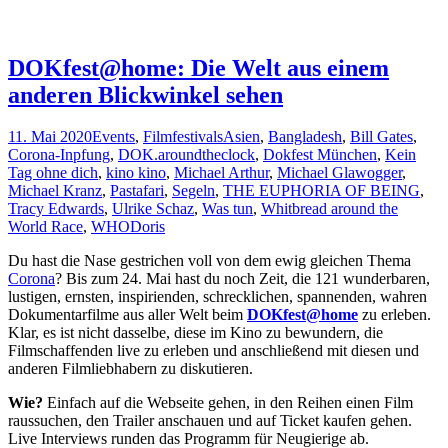
DOKfest@home: Die Welt aus einem
anderen Blickwinkel sehen
11. Mai 2020
Events
,
Filmfestivals
Asien
,
Bangladesh
,
Bill Gates
,
Corona-Inpfung
,
DOK.aroundtheclock
,
Dokfest München
,
Kein
Tag ohne dich
,
kino kino
,
Michael Arthur
,
Michael Glawogger
,
Michael Kranz
,
Pastafari
,
Segeln
,
THE EUPHORIA OF BEING
,
Tracy Edwards
,
Ulrike Schaz
,
Was tun
,
Whitbread around the
World Race
,
WHO
Doris
Du hast die Nase gestrichen voll von dem ewig gleichen Thema
Corona
? Bis zum 24. Mai hast du noch Zeit, die 121 wunderbaren,
lustigen, ernsten, inspirienden, schrecklichen, spannenden, wahren
Dokumentarfilme aus aller Welt beim
DOKfest@home
zu erleben.
Klar, es ist nicht dasselbe, diese im Kino zu bewundern, die
Filmschaffenden live zu erleben und anschließend mit diesen und
anderen Filmliebhabern zu diskutieren.
Wie?
Einfach auf die Webseite gehen, in den Reihen einen Film
raussuchen, den Trailer anschauen und auf Ticket kaufen gehen.
Live Interviews runden das Programm für Neugierige ab.