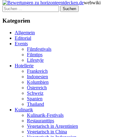
webwiki
Suchen
nach:
Kategorien
Allgemein
Editorial
Events
Filmfestivals
Filmtips
Lifestyle
Hotellerie
Frankreich
Indonesien
Kolumbien
Österreich
Schweiz
Spanien
Thailand
Kulinarik
Kulinarik-Festivals
Restauranttips
Vegetarisch in Argentinien
Vegetarisch in China