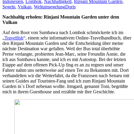
Indonesien
,
Lombok
,
Nachhaltigkeit
,
Rinjani Mountain Garden
,
Segeln
,
Vulkan
,
Weltumsegelung
Doris
Nachhaltig erholen: Rinjani Mountain Garden unter dem
Vulkan
Auf dem Boot von Sumbawa nach Lombok schmöckerte ich im
„
Travelfish
“, einem sehr informativem Online-Travelhandbuch, über
den Rinjani Mountain Garden und die Entscheidung über meine
nächste Destination war gefallen. Weil der Bus total überhöhte
Preise verlangte, probierten Jean-Marc, seine Freundin Annie, die
ich aus Sumbawa kannte, und ich es mit Autostop. Bei der letzten
Etappe auf dem offenen Pick-Up fing es an zu regnen und unser
Fahrer nahm uns netterweise auf einen Tee zu Bekannten mit. Dort
verhandelten wir die Weiterfahrt, da die Franzosen nach Senaru mit
seinen Guides auf Touristen-Fang und ich zum Rinjani Mountain
Garden in`s Dorf nebenan wollte. Irmgard, genannt Toni, begrüßte
mich in ihrem Guesthouse und erzählte mir ihre Geschichte.