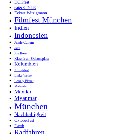
DOKfest
eat&STYLE
Eckart Witzigmann
Filmfest München
Indien
Indonesien
Jamie Cullum
Java
Jon Rose
Klassik am Odeonsplatz
Kolumbien
Königshof
Linke Weine
Lonely Planet
Malaysia
Mexiko
Myanmar
München
Nachhaltigkeit
Oktoberfest
Plastik
Radfahren