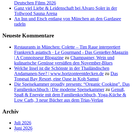
Deutschen Films 2026
Ganz viel Liebe & Leidenschaft bei Alvaro Soler in der
Tollwood Sauna Arena
An Inn und Etsch entlang von München an den Gardasee
radeln
Neueste Kommentare
Restaurants in München: Colette – Tim Raue interpretiert
Frankreich asiatisch · Le Gourmand - Das Genießer-Magazin
| A Connoisseur Blogazine
zu
Champagner, Wein und
kulinarische Genüsse versüßen den November-Blues
Welche Insel ist die Schönste in der Thailändischen
Andamanen-See? | www.horizonteentdecken.de
zu
Das
Tongsai Bay Resort, eine Oase in Koh Samui
Die Speisekammer proudly presents: “Organic Cooking”. Das
Familienkochbuch | Die moderne Speisekammer
zu
Genuß,
Spaß & Energie mit dem Familienkochbuch, Yoga-Küche &
Low Carb, 3 neue Bücher aus dem Trias-Verlag
Archiv
Juli 2026
Juni 2026