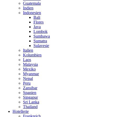
Guatemala
Indien
Indonesien
Bali
Flores
Java
Lombok
Sumbawa
Sumatra
Sulavesie
Italien
Kolumbien
Laos
Malaysia
Mexiko
Myanmar
Nepal
Peru
Zansibar
Spanien
Singapur
Sri Lanka
Thailand
Hotellerie
Frankreich