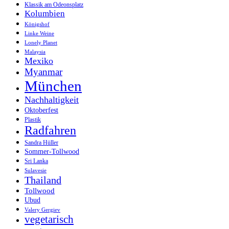
Klassik am Odeonsplatz
Kolumbien
Königshof
Linke Weine
Lonely Planet
Malaysia
Mexiko
Myanmar
München
Nachhaltigkeit
Oktoberfest
Plastik
Radfahren
Sandra Hüller
Sommer-Tollwood
Sri Lanka
Sulavesie
Thailand
Tollwood
Ubud
Valery Gergiev
vegetarisch