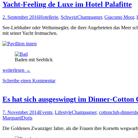
Yacht-Feeling de Luxe im Hotel Palafitte
2. September 2016
Hotellerie
,
Schweiz
Champagner
,
Giacomo Moor
,
See-Liebhaber oder Weltumsegler, die ihrer Angebeteten das Meer s
mit seiner Yacht festmachen.
Baden mit Seeblick
Yacht-
weiterlesen
→
Feeling
Schreibe einen Kommentar
de
Luxe
im
Hotel
Es hat sich ausgeswingt im Dinner-Cotton
Palafitte
7. November 2014
Events
,
Lifestyle
Champagner
,
cottonclub-dinners
Marquard
Doris
Die Goldenen Zwanziger Jahre, als die Frauen ihre Korsetts wegwarfe