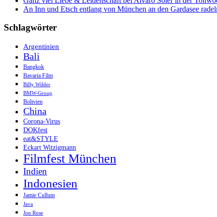
Ganz viel Liebe & Leidenschaft bei Alvaro Soler in der Tollw
An Inn und Etsch entlang von München an den Gardasee radel
Schlagwörter
Argentinien
Bali
Bangkok
Bavaria Film
Billy Wilder
BMW-Group
Bolivien
China
Corona-Virus
DOKfest
eat&STYLE
Eckart Witzigmann
Filmfest München
Indien
Indonesien
Jamie Cullum
Java
Jon Rose