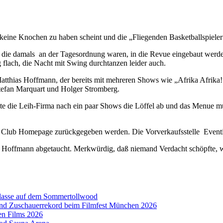
 keine Knochen zu haben scheint und die „Fliegenden Basketballspieler“
ns, die damals an der Tagesordnung waren, in die Revue eingebaut wer
lach, die Nacht mit Swing durchtanzen leider auch.
Matthias Hoffmann, der bereits mit mehreren Shows wie „Afrika Afrik
Stefan Marquart und Holger Stromberg.
olte die Leih-Firma nach ein paar Shows die Löffel ab und das Menue 
n Club Homepage zurückgegeben werden. Die Vorverkaufsstelle Eventim
Hoffmann abgetaucht. Merkwürdig, daß niemand Verdacht schöpfte, wa
aklasse auf dem Sommertollwood
 und Zuschauerrekord beim Filmfest München 2026
en Films 2026