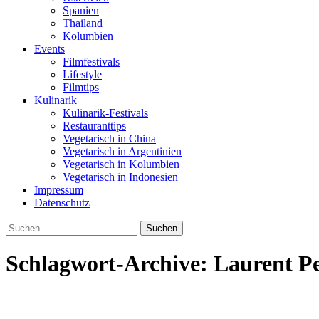
Spanien
Thailand
Kolumbien
Events
Filmfestivals
Lifestyle
Filmtips
Kulinarik
Kulinarik-Festivals
Restauranttips
Vegetarisch in China
Vegetarisch in Argentinien
Vegetarisch in Kolumbien
Vegetarisch in Indonesien
Impressum
Datenschutz
Suchen
nach:
Schlagwort-Archive: Laurent Pe