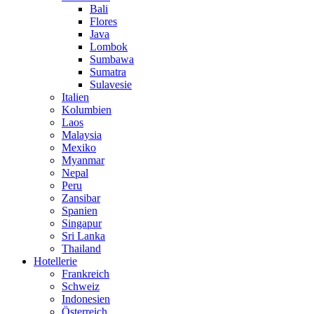
Bali
Flores
Java
Lombok
Sumbawa
Sumatra
Sulavesie
Italien
Kolumbien
Laos
Malaysia
Mexiko
Myanmar
Nepal
Peru
Zansibar
Spanien
Singapur
Sri Lanka
Thailand
Hotellerie
Frankreich
Schweiz
Indonesien
Österreich