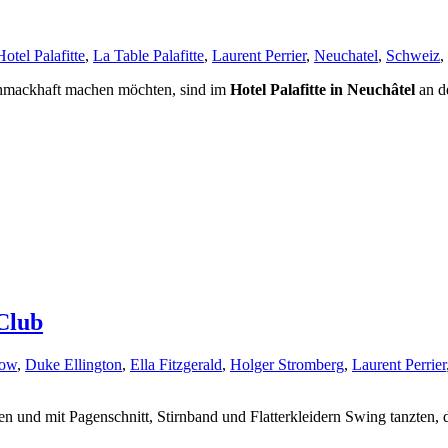
Hotel Palafitte
,
La Table Palafitte
,
Laurent Perrier
,
Neuchatel
,
Schweiz
,
chmackhaft machen möchten, sind im
Hotel Palafitte in Neuchâtel
an de
 Club
how
,
Duke Ellington
,
Ella Fitzgerald
,
Holger Stromberg
,
Laurent Perrier
n und mit Pagenschnitt, Stirnband und Flatterkleidern Swing tanzten, 