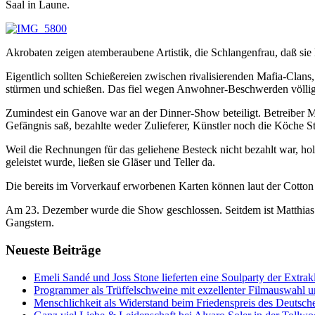
Saal in Laune.
Akrobaten zeigen atemberaubene Artistik, die Schlangenfrau, daß sie
Eigentlich sollten Schießereien zwischen rivalisierenden Mafia-Cla
stürmen und schießen. Das fiel wegen Anwohner-Beschwerden völlig f
Zumindest ein Ganove war an der Dinner-Show beteiligt. Betreiber 
Gefängnis saß, bezahlte weder Zulieferer, Künstler noch die Köche 
Weil die Rechnungen für das geliehene Besteck nicht bezahlt war, h
geleistet wurde, ließen sie Gläser und Teller da.
Die bereits im Vorverkauf erworbenen Karten können laut der Cotto
Am 23. Dezember wurde die Show geschlossen. Seitdem ist Matthias 
Gangstern.
Neueste Beiträge
Emeli Sandé und Joss Stone lieferten eine Soulparty der Extr
Programmer als Trüffelschweine mit exzellenter Filmauswahl
Menschlichkeit als Widerstand beim Friedenspreis des Deutsch