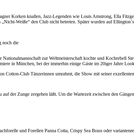
agner Korken knallen, Jazz-Legenden wie Louis Amstrong, Ella Fitzg
„Nicht-Weiße“ den Club nicht betreten. Später wurden auf Ellington´s I
g noch die
he Nationalmannschaft zur Weltmeisterschaft kochte und Kochrebell S
iere in München, bei der immerhin einige Gäste im 20iger Jahre Look
von Cotton-Club Tänzerinnen umrahmt, die Show mit seiner exzellente
u auf der Zunge zergehen läßt. Um die Wartezeit zwischen den Gänge
r-Lachforelle und Forellen Panna Cotta, Crispy Sea Brass oder varian