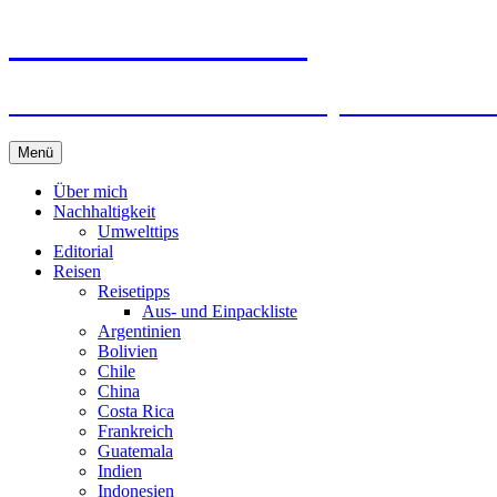
horizonteentdecken
Geschichten und Geheim-Tips über Nachhal
Springe
Menü
zum
Inhalt
Über mich
Nachhaltigkeit
Umwelttips
Editorial
Reisen
Reisetipps
Aus- und Einpackliste
Argentinien
Bolivien
Chile
China
Costa Rica
Frankreich
Guatemala
Indien
Indonesien