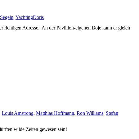
Segeln
,
Yachting
Doris
r richtigen Adresse. An der Pavillion-eigenen Boje kann er gleich
,
Louis Amstrong
,
Matthias Hoffmann
,
Ron Williams
,
Stefan
dürften wilde Zeiten gewesen sein!