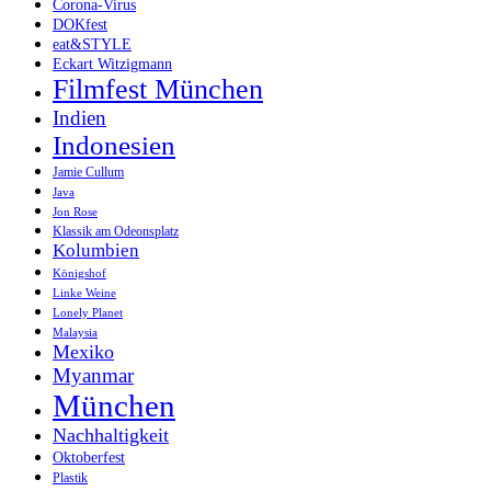
Corona-Virus
DOKfest
eat&STYLE
Eckart Witzigmann
Filmfest München
Indien
Indonesien
Jamie Cullum
Java
Jon Rose
Klassik am Odeonsplatz
Kolumbien
Königshof
Linke Weine
Lonely Planet
Malaysia
Mexiko
Myanmar
München
Nachhaltigkeit
Oktoberfest
Plastik