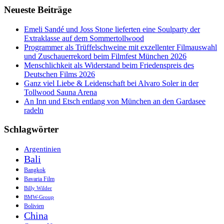
Neueste Beiträge
im
Hotel
Palafitte
Emeli Sandé und Joss Stone lieferten eine Soulparty der
Extraklasse auf dem Sommertollwood
Programmer als Trüffelschweine mit exzellenter Filmauswahl
und Zuschauerrekord beim Filmfest München 2026
Menschlichkeit als Widerstand beim Friedenspreis des
Deutschen Films 2026
Ganz viel Liebe & Leidenschaft bei Alvaro Soler in der
Tollwood Sauna Arena
An Inn und Etsch entlang von München an den Gardasee
radeln
Schlagwörter
Argentinien
Bali
Bangkok
Bavaria Film
Billy Wilder
BMW-Group
Bolivien
China