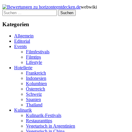
webwiki
Suchen
nach:
Kategorien
Allgemein
Editorial
Events
Filmfestivals
Filmtips
Lifestyle
Hotellerie
Frankreich
Indonesien
Kolumbien
Österreich
Schweiz
Spanien
Thailand
Kulinarik
Kulinarik-Festivals
Restauranttips
Vegetarisch in Argentinien
Vegetarisch in China