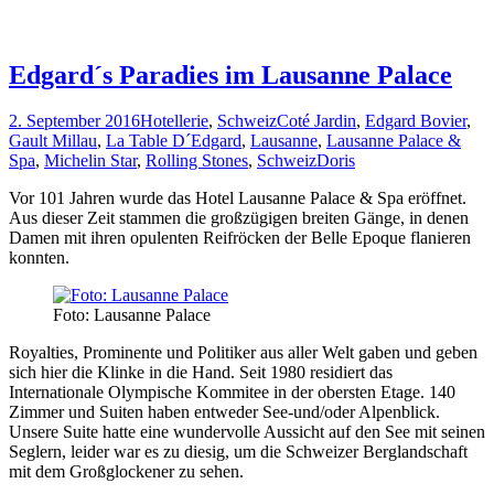
Edgard´s Paradies im Lausanne Palace
2. September 2016
Hotellerie
,
Schweiz
Coté Jardin
,
Edgard Bovier
,
Gault Millau
,
La Table D´Edgard
,
Lausanne
,
Lausanne Palace &
Spa
,
Michelin Star
,
Rolling Stones
,
Schweiz
Doris
Vor 101 Jahren wurde das Hotel Lausanne Palace & Spa eröffnet.
Aus dieser Zeit stammen die großzügigen breiten Gänge, in denen
Damen mit ihren opulenten Reifröcken der Belle Epoque flanieren
konnten.
Foto: Lausanne Palace
Royalties, Prominente und Politiker aus aller Welt gaben und geben
sich hier die Klinke in die Hand. Seit 1980 residiert das
Internationale Olympische Kommitee in der obersten Etage. 140
Zimmer und Suiten haben entweder See-und/oder Alpenblick.
Unsere Suite hatte eine wundervolle Aussicht auf den See mit seinen
Seglern, leider war es zu diesig, um die Schweizer Berglandschaft
mit dem Großglockener zu sehen.