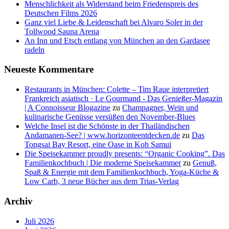
Menschlichkeit als Widerstand beim Friedenspreis des
Deutschen Films 2026
Ganz viel Liebe & Leidenschaft bei Alvaro Soler in der
Tollwood Sauna Arena
An Inn und Etsch entlang von München an den Gardasee
radeln
Neueste Kommentare
Restaurants in München: Colette – Tim Raue interpretiert
Frankreich asiatisch · Le Gourmand - Das Genießer-Magazin
| A Connoisseur Blogazine
zu
Champagner, Wein und
kulinarische Genüsse versüßen den November-Blues
Welche Insel ist die Schönste in der Thailändischen
Andamanen-See? | www.horizonteentdecken.de
zu
Das
Tongsai Bay Resort, eine Oase in Koh Samui
Die Speisekammer proudly presents: “Organic Cooking”. Das
Familienkochbuch | Die moderne Speisekammer
zu
Genuß,
Spaß & Energie mit dem Familienkochbuch, Yoga-Küche &
Low Carb, 3 neue Bücher aus dem Trias-Verlag
Archiv
Juli 2026