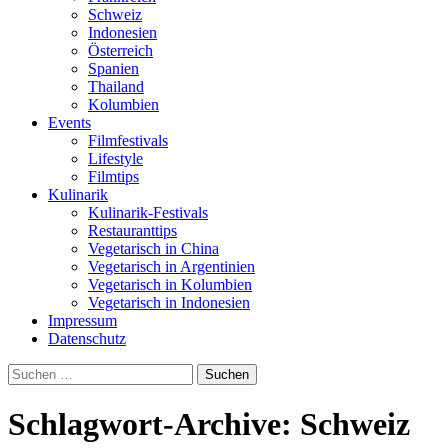
Schweiz
Indonesien
Österreich
Spanien
Thailand
Kolumbien
Events
Filmfestivals
Lifestyle
Filmtips
Kulinarik
Kulinarik-Festivals
Restauranttips
Vegetarisch in China
Vegetarisch in Argentinien
Vegetarisch in Kolumbien
Vegetarisch in Indonesien
Impressum
Datenschutz
Suchen
nach:
Schlagwort-Archive: Schweiz