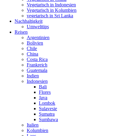
Vegetarisch in Indonesien
Vegetarisch in Kolumbien
vegetarisch in Sri Lanka
Nachhaltigkeit
Umwelttips
Reisen
Argentinien
Bolivien
Chile
China
Costa Rica
Frankreich
Guatemala
Indien
Indonesien
Bali
Flores
Java
Lombok
Sulavesie
Sumatra
Sumbawa
Italien
Kolumbien
Laos