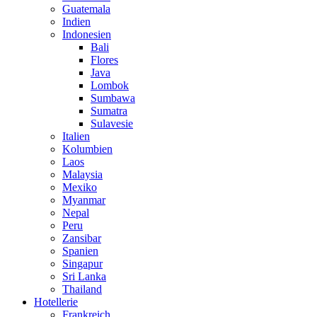
Guatemala
Indien
Indonesien
Bali
Flores
Java
Lombok
Sumbawa
Sumatra
Sulavesie
Italien
Kolumbien
Laos
Malaysia
Mexiko
Myanmar
Nepal
Peru
Zansibar
Spanien
Singapur
Sri Lanka
Thailand
Hotellerie
Frankreich