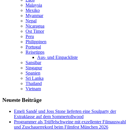
Malaysia
Mexiko
Myanmar
Nepal
Nicaragua
Ost Timor
Peru
Philippinen
Portugal
Reisetipps
Aus- und Einpackliste
Sansibar
Singapur
Spanien
Sri Lanka
Thailand
Vietnam
Neueste Beiträge
Emeli Sandé und Joss Stone lieferten eine Soulparty der
Extraklasse auf dem Sommertollwood
Programmer als Trüffelschweine mit exzellenter Filmauswahl
und Zuschauerrekord beim Filmfest München 2026