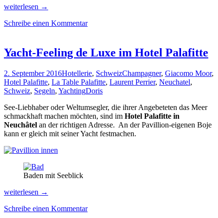
Edgard
weiterlesen
→
´s
Schreibe einen Kommentar
Paradies
im
Lausanne
Palace
Yacht-Feeling de Luxe im Hotel Palafitte
2. September 2016
Hotellerie
,
Schweiz
Champagner
,
Giacomo Moor
,
Hotel Palafitte
,
La Table Palafitte
,
Laurent Perrier
,
Neuchatel
,
Schweiz
,
Segeln
,
Yachting
Doris
See-Liebhaber oder Weltumsegler, die ihrer Angebeteten das Meer
schmackhaft machen möchten, sind im
Hotel Palafitte in
Neuchâtel
an der richtigen Adresse. An der Pavillion-eigenen Boje
kann er gleich mit seiner Yacht festmachen.
Baden mit Seeblick
Yacht-
weiterlesen
→
Feeling
Schreibe einen Kommentar
de
Luxe