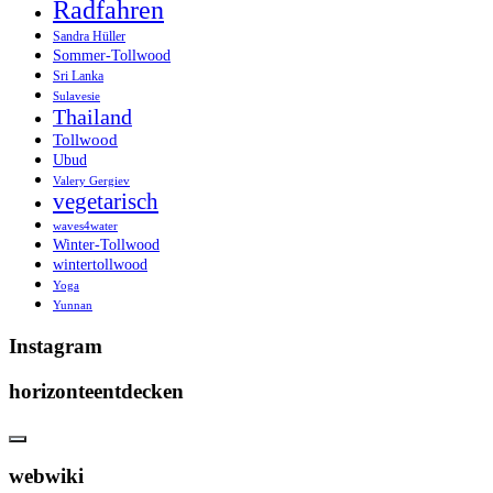
Radfahren
Sandra Hüller
Sommer-Tollwood
Sri Lanka
Sulavesie
Thailand
Tollwood
Ubud
Valery Gergiev
vegetarisch
waves4water
Winter-Tollwood
wintertollwood
Yoga
Yunnan
Instagram
horizonteentdecken
webwiki