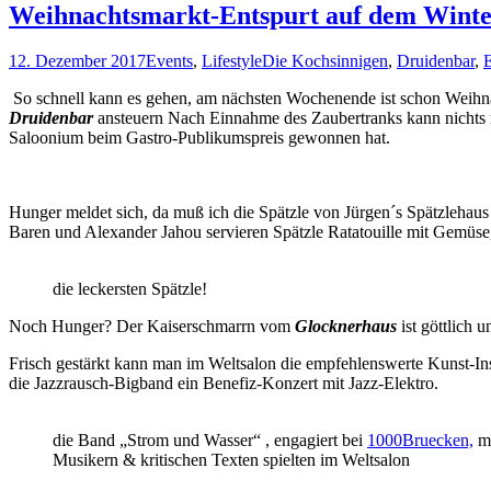
Weihnachtsmarkt-Entspurt auf dem Winte
12. Dezember 2017
Events
,
Lifestyle
Die Kochsinnigen
,
Druidenbar
,
E
So schnell kann es gehen, am nächsten Wochenende ist schon Weihn
Druidenbar
ansteuern Nach Einnahme des Zaubertranks kann nichts 
Saloonium beim Gastro-Publikumspreis gewonnen hat.
Hunger meldet sich, da muß ich die Spätzle von Jürgen´s Spätzleha
Baren und Alexander Jahou servieren Spätzle Ratatouille mit Gemüse, Sp
die leckersten Spätzle!
Noch Hunger? Der Kaiserschmarrn vom
Glocknerhaus
ist göttlich 
Frisch gestärkt kann man im Weltsalon die empfehlenswerte Kunst-In
die Jazzrausch-Bigband ein Benefiz-Konzert mit Jazz-Elektro.
die Band „Strom und Wasser“ , engagiert bei
1000Bruecken,
mi
Musikern & kritischen Texten spielten im Weltsalon