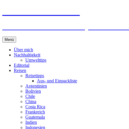
horizonteentdecken
Geschichten und Geheim-Tips über Nachhal
Springe
Menü
zum
Inhalt
Über mich
Nachhaltigkeit
Umwelttips
Editorial
Reisen
Reisetipps
Aus- und Einpackliste
Argentinien
Bolivien
Chile
China
Costa Rica
Frankreich
Guatemala
Indien
Indonesien