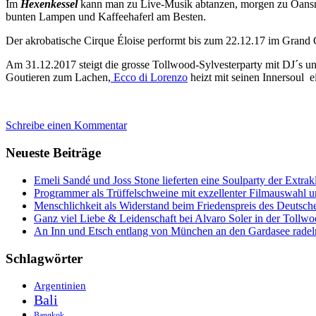
Im
Hexenkessel
kann man zu Live-Musik abtanzen, morgen zu Oansno
bunten Lampen und Kaffeehaferl am Besten.
Der akrobatische Cirque Éloise performt bis zum 22.12.17 im Grand C
Am 31.12.2017 steigt die grosse Tollwood-Sylvesterparty mit DJ´s 
Goutieren zum Lachen,
Ecco di Lorenzo
heizt mit seinen Innersoul e
Schreibe einen Kommentar
Neueste Beiträge
Emeli Sandé und Joss Stone lieferten eine Soulparty der Extr
Programmer als Trüffelschweine mit exzellenter Filmauswahl
Menschlichkeit als Widerstand beim Friedenspreis des Deutsch
Ganz viel Liebe & Leidenschaft bei Alvaro Soler in der Tollw
An Inn und Etsch entlang von München an den Gardasee radel
Schlagwörter
Argentinien
Bali
Bangkok