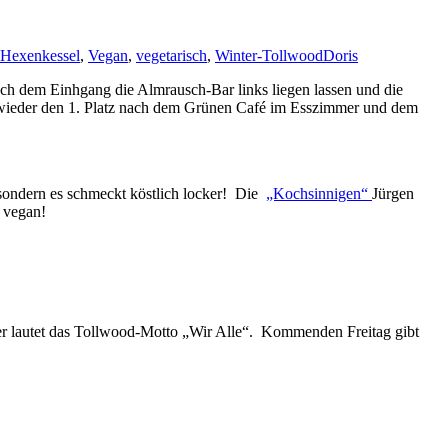
Hexenkessel
,
Vegan
,
vegetarisch
,
Winter-Tollwood
Doris
ach dem Einhgang die Almrausch-Bar links liegen lassen und die
 wieder den 1. Platz nach dem Grünen Café im Esszimmer und dem
sondern es schmeckt köstlich locker! Die
„Kochsinnigen“
Jürgen
t vegan!
ter lautet das Tollwood-Motto „Wir Alle“. Kommenden Freitag gibt