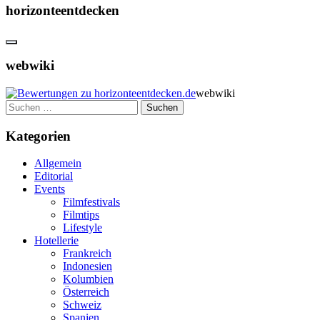
horizonteentdecken
webwiki
webwiki
Suchen
nach:
Kategorien
Allgemein
Editorial
Events
Filmfestivals
Filmtips
Lifestyle
Hotellerie
Frankreich
Indonesien
Kolumbien
Österreich
Schweiz
Spanien