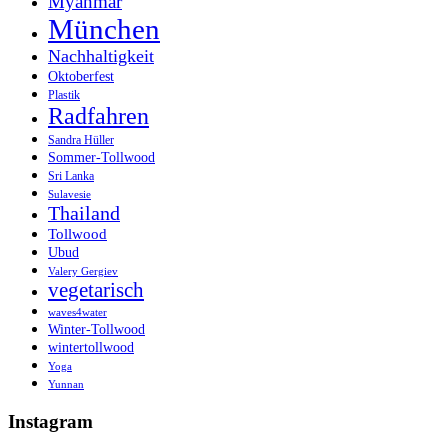
Myanmar
München
Nachhaltigkeit
Oktoberfest
Plastik
Radfahren
Sandra Hüller
Sommer-Tollwood
Sri Lanka
Sulavesie
Thailand
Tollwood
Ubud
Valery Gergiev
vegetarisch
waves4water
Winter-Tollwood
wintertollwood
Yoga
Yunnan
Instagram