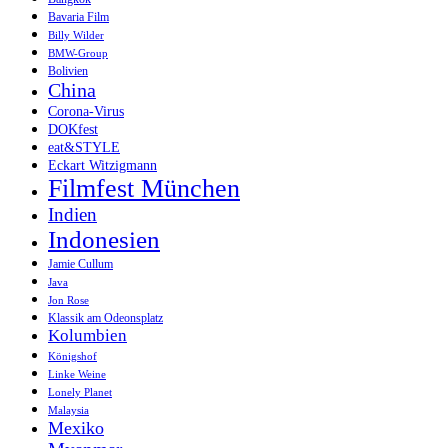
Bavaria Film
Billy Wilder
BMW-Group
Bolivien
China
Corona-Virus
DOKfest
eat&STYLE
Eckart Witzigmann
Filmfest München
Indien
Indonesien
Jamie Cullum
Java
Jon Rose
Klassik am Odeonsplatz
Kolumbien
Königshof
Linke Weine
Lonely Planet
Malaysia
Mexiko