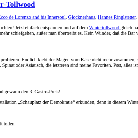
r-Tollwood
cco de Lorenzo and his Innersoul
,
Glocknerhaus
,
Hannes Ringlstetter
,
achten! Jetzt einfach entspannen und auf dem
Wintertollwood
gleich n
mehr schiefgehen, außer man übertreibt es. Kein Wunder, daß die Bar
us probieren. Endlich klebt der Magen vom Käse nicht mehr zusammen, 
inat oder Asiatisch, die letzteren sind meine Favoriten. Psst, alles is
und gewann den 3. Gastro-Preis!
stallation „Schauplatz der Demokratie“ erkunden, denn in diesem Win
t tollen