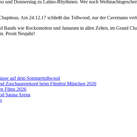
 und Donnerstag zu Latino-Rhythmen. Wer noch Weihnachtsgeschenke s
hapiteau. Am 24.12.17 schließt das Tollwood, nur der Cavemann verlus
und Bands wie Rockomotion und Jamaram in allen Zelten, im Grand Cha
in. Prosit Neujahr!
aklasse auf dem Sommertollwood
 und Zuschauerrekord beim Filmfest München 2026
en Films 2026
ood Sauna Arena
n