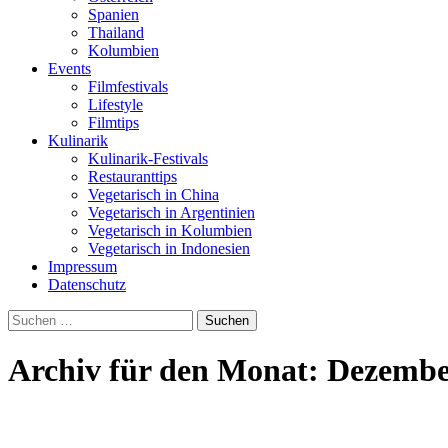
Spanien
Thailand
Kolumbien
Events
Filmfestivals
Lifestyle
Filmtips
Kulinarik
Kulinarik-Festivals
Restauranttips
Vegetarisch in China
Vegetarisch in Argentinien
Vegetarisch in Kolumbien
Vegetarisch in Indonesien
Impressum
Datenschutz
Suchen
nach:
Archiv für den Monat: Dezembe