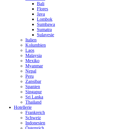
Bali
Flores
Java
Lombok
Sumbawa
Sumatra
Sulavesie
Italien
Kolumbien
Laos
Malaysia
Mexiko
Myanmar
Nepal
Peru
Zansibar
Spanien
Singapur
Sri Lanka
Thailand
Hotellerie
Frankreich
Schweiz
Indonesien
Österreich