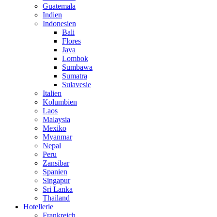
Guatemala
Indien
Indonesien
Bali
Flores
Java
Lombok
Sumbawa
Sumatra
Sulavesie
Italien
Kolumbien
Laos
Malaysia
Mexiko
Myanmar
Nepal
Peru
Zansibar
Spanien
Singapur
Sri Lanka
Thailand
Hotellerie
Frankreich