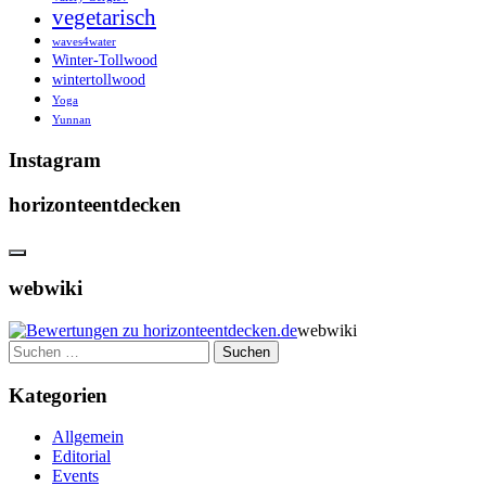
vegetarisch
waves4water
Winter-Tollwood
wintertollwood
Yoga
Yunnan
Instagram
horizonteentdecken
webwiki
webwiki
Suchen
nach:
Kategorien
Allgemein
Editorial
Events