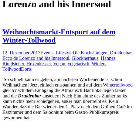
Lorenzo and his Innersoul
Weihnachtsmarkt-Entspurt auf dem
Winter-Tollwood
12. Dezember 2017
Events
,
Lifestyle
Die Kochsinnigen
,
Druidenbar
,
Ecco de Lorenzo and his Innersoul
,
Glocknerhaus
,
Hannes
Ringlstetter
,
Hexenkessel
,
Vegan
,
vegetarisch
,
Winter-
Tollwood
Doris
So schnell kann es gehen, am nächsten Wochenende ist schon
Weihnachten! Jetzt einfach entspannen und auf dem
Wintertollwood
gleich nach dem Einhgang die Almrausch-Bar links liegen lassen
und die
Druidenbar
ansteuern Nach Einnahme des Zaubertranks
kann nichts mehr schiefgehen, außer man übertreibt es. Kein
Wunder, daß die Bar wieder den 1. Platz nach dem Grünen Café im
Esszimmer und dem Saloonium beim Gastro-Publikumspreis
gewonnen hat.