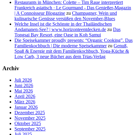
Restaurants in München: Colette – Tim Raue interpretiert
Frankreich asiatisch · Le Gourmand - Das Genießer-Magazin
| A Connoisseur Blogazine
zu
Champagner, Wein und
kulinarische Genüsse versüßen den November-Blues
Welche Insel ist die Schönste in der Thailändischen
Andamanen-See? | www.horizonteentdecken.de
zu
Das
Tongsai Bay Resort, eine Oase in Koh Samui
Die Speisekammer proudly presents: “Organic Cooking”. Das
Familienkochbuch | Die moderne Speisekammer
zu
Genuß,
Spaß & Energie mit dem Familienkochbuch, Yoga-Küche &
Low Carb, 3 neue Bücher aus dem Trias-Verlag
Archiv
Juli 2026
Juni 2026
Mai 2026
April 2026
März 2026
Januar 2026
Dezember 2025
November 2025
Oktober 2025
September 2025
Juli 2025