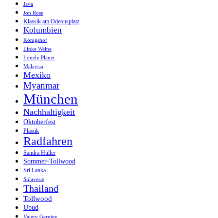
Java
Jon Rose
Klassik am Odeonsplatz
Kolumbien
Königshof
Linke Weine
Lonely Planet
Malaysia
Mexiko
Myanmar
München
Nachhaltigkeit
Oktoberfest
Plastik
Radfahren
Sandra Hüller
Sommer-Tollwood
Sri Lanka
Sulavesie
Thailand
Tollwood
Ubud
Valery Gergiev