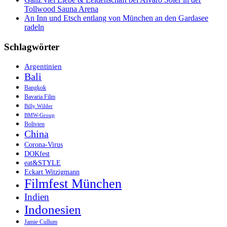
Tollwood Sauna Arena
An Inn und Etsch entlang von München an den Gardasee
radeln
Schlagwörter
Argentinien
Bali
Bangkok
Bavaria Film
Billy Wilder
BMW-Group
Bolivien
China
Corona-Virus
DOKfest
eat&STYLE
Eckart Witzigmann
Filmfest München
Indien
Indonesien
Jamie Cullum