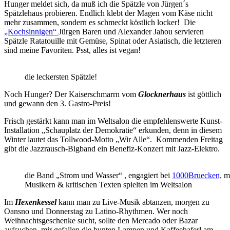
Hunger meldet sich, da muß ich die Spätzle von Jürgen´s
Spätzlehaus probieren. Endlich klebt der Magen vom Käse nicht
mehr zusammen, sondern es schmeckt köstlich locker! Die
„Kochsinnigen“
Jürgen Baren und Alexander Jahou servieren
Spätzle Ratatouille mit Gemüse, Spinat oder Asiatisch, die letzteren
sind meine Favoriten. Psst, alles ist vegan!
die leckersten Spätzle!
Noch Hunger? Der Kaiserschmarrn vom
Glocknerhaus
ist göttlich
und gewann den 3. Gastro-Preis!
Frisch gestärkt kann man im Weltsalon die empfehlenswerte Kunst-
Installation „Schauplatz der Demokratie“ erkunden, denn in diesem
Winter lautet das Tollwood-Motto „Wir Alle“. Kommenden Freitag
gibt die Jazzrausch-Bigband ein Benefiz-Konzert mit Jazz-Elektro.
die Band „Strom und Wasser“ , engagiert bei
1000Bruecken,
mi
Musikern & kritischen Texten spielten im Weltsalon
Im
Hexenkessel
kann man zu Live-Musik abtanzen, morgen zu
Oansno und Donnerstag zu Latino-Rhythmen. Wer noch
Weihnachtsgeschenke sucht, sollte den Mercado oder Bazar
aufsuchen, mir gefallen die bunten Lampen und Kaffeehaferl am