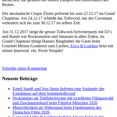
Besten.
Der akrobatische Cirque Éloise performt bis zum 22.12.17 im Grand
Chapiteau. Am 24.12.17 schließt das Tollwood, nur der Cavemann
verlustiert sich bis zum 30.12.17 im selben Zelt.
Am 31.12.2017 steigt die grosse Tollwood-Sylvesterparty mit DJ´s
und Bands wie Rockomotion und Jamaram in allen Zelten, im
Grand Chapiteau bringt Hannes Ringlstätter die Gäste beim
Gourmet Menue-Goutieren zum Lachen,
Ecco di Lorenzo
heizt mit
seinen Innersoul ein. Prosit Neujahr!
Schreibe einen Kommentar
Neueste Beiträge
Emeli Sandé und Joss Stone lieferten eine Soulparty der
Extraklasse auf dem Sommertollwood
Programmer als Trüffelschweine mit exzellenter Filmauswahl
und Zuschauerrekord beim Filmfest München 2026
Menschlichkeit als Widerstand beim Friedenspreis des
Deutschen Films 2026
Ganz viel Liebe & Leidenschaft bei Alvaro Soler in der