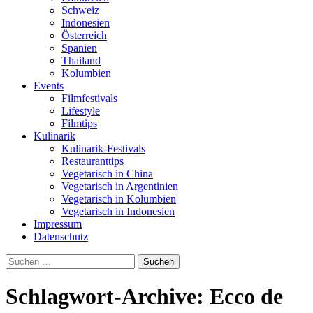
Schweiz
Indonesien
Österreich
Spanien
Thailand
Kolumbien
Events
Filmfestivals
Lifestyle
Filmtips
Kulinarik
Kulinarik-Festivals
Restauranttips
Vegetarisch in China
Vegetarisch in Argentinien
Vegetarisch in Kolumbien
Vegetarisch in Indonesien
Impressum
Datenschutz
Suchen
nach:
Schlagwort-Archive: Ecco de