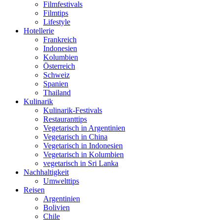
Filmfestivals
Filmtips
Lifestyle
Hotellerie
Frankreich
Indonesien
Kolumbien
Österreich
Schweiz
Spanien
Thailand
Kulinarik
Kulinarik-Festivals
Restauranttips
Vegetarisch in Argentinien
Vegetarisch in China
Vegetarisch in Indonesien
Vegetarisch in Kolumbien
vegetarisch in Sri Lanka
Nachhaltigkeit
Umwelttips
Reisen
Argentinien
Bolivien
Chile