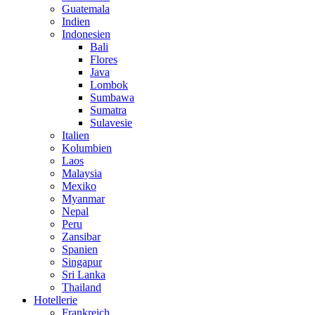
Guatemala
Indien
Indonesien
Bali
Flores
Java
Lombok
Sumbawa
Sumatra
Sulavesie
Italien
Kolumbien
Laos
Malaysia
Mexiko
Myanmar
Nepal
Peru
Zansibar
Spanien
Singapur
Sri Lanka
Thailand
Hotellerie
Frankreich