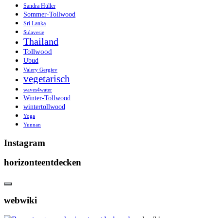
Sandra Hüller
Sommer-Tollwood
Sri Lanka
Sulavesie
Thailand
Tollwood
Ubud
Valery Gergiev
vegetarisch
waves4water
Winter-Tollwood
wintertollwood
Yoga
Yunnan
Instagram
horizonteentdecken
webwiki