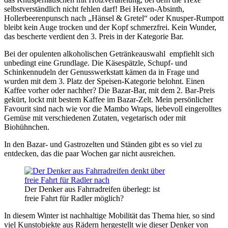
selbstverständlich nicht fehlen darf! Bei Hexen-Absinth,
Hollerbeerenpunsch nach „Hänsel & Gretel“ oder Knusper-Rumpott
bleibt kein Auge trocken und der Kopf schmerzfrei. Kein Wunder,
das bescherte verdient den 3. Preis in der Kategorie Bar.
Bei der opulenten alkoholischen Getränkeauswahl empfiehlt sich
unbedingt eine Grundlage. Die Käsespätzle, Schupf- und
Schinkennudeln der Genusswerkstatt kämen da in Frage und
wurden mit dem 3. Platz der Speisen-Kategorie belohnt. Einen
Kaffee vorher oder nachher? Die Bazar-Bar, mit dem 2. Bar-Preis
gekürt, lockt mit bestem Kaffee im Bazar-Zelt. Mein persönlicher
Favourit sind nach wie vor die Mambo Wraps, liebevoll eingerolltes
Gemüse mit verschiedenen Zutaten, vegetarisch oder mit
Biohühnchen.
In den Bazar- und Gastrozelten und Ständen gibt es so viel zu
entdecken, das die paar Wochen gar nicht ausreichen.
Der Denker aus Fahrradreifen überlegt: ist
freie Fahrt für Radler möglich?
In diesem Winter ist nachhaltige Mobilität das Thema hier, so sind
viel Kunstobjekte aus Rädern hergestellt wie dieser Denker von