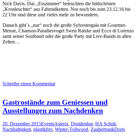
Nick Davis. Das „Esszimmer“ beleuchten die bildschönen
„Kronleuchter“ aus Fahrradketten. Nur noch bis zum 23.12.16 bis
22 Uhr sind diese und vieles mehr zu bewundern.
Danach gibt´s „nur“ noch die große Sylvestergala mit Gourmet-
Menue, Chanson-Paradiesvogel Swen Ratzke und Ecco di Lorenzo
samt seiner Soulband oder die große Party mit Live-Bands in allen
Zelten…
Schreibe einen Kommentar
Gastrostände zum Geniessen und
Ausstellungen zum Nachdenken
20. Dezember 2015
Events
Asterix
,
Druidenbar
,
HA Schult
,
Nachhaltigkeit
,
plastikfrei
,
Winter-Tollwood
,
Zaubertrank
Doris