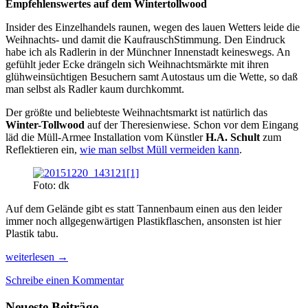
Empfehlenswertes auf dem Wintertollwood
Insider des Einzelhandels raunen, wegen des lauen Wetters leide die
Weihnachts- und damit die KaufrauschStimmung. Den Eindruck
habe ich als Radlerin in der Münchner Innenstadt keineswegs. An
gefühlt jeder Ecke drängeln sich Weihnachtsmärkte mit ihren
glühweinsüchtigen Besuchern samt Autostaus um die Wette, so daß
man selbst als Radler kaum durchkommt.
Der größte und beliebteste Weihnachtsmarkt ist natürlich das
Winter-Tollwood
auf der Theresienwiese. Schon vor dem Eingang
läd die Müll-Armee Installation vom Künstler
H.A. Schult
zum
Reflektieren ein,
wie man selbst Müll vermeiden kann
.
Foto: dk
Auf dem Gelände gibt es statt Tannenbaum einen aus den leider
immer noch allgegenwärtigen Plastikflaschen, ansonsten ist hier
Plastik tabu.
Gastrostände
weiterlesen
→
zum
Schreibe einen Kommentar
Geniessen
und
Neueste Beiträge
Ausstellungen