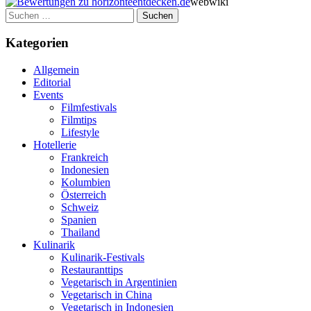
webwiki
Suchen
nach:
Kategorien
Allgemein
Editorial
Events
Filmfestivals
Filmtips
Lifestyle
Hotellerie
Frankreich
Indonesien
Kolumbien
Österreich
Schweiz
Spanien
Thailand
Kulinarik
Kulinarik-Festivals
Restauranttips
Vegetarisch in Argentinien
Vegetarisch in China
Vegetarisch in Indonesien