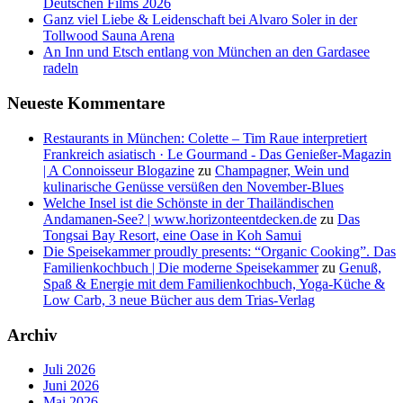
Deutschen Films 2026
Ganz viel Liebe & Leidenschaft bei Alvaro Soler in der
Tollwood Sauna Arena
An Inn und Etsch entlang von München an den Gardasee
radeln
Neueste Kommentare
Restaurants in München: Colette – Tim Raue interpretiert
Frankreich asiatisch · Le Gourmand - Das Genießer-Magazin
| A Connoisseur Blogazine
zu
Champagner, Wein und
kulinarische Genüsse versüßen den November-Blues
Welche Insel ist die Schönste in der Thailändischen
Andamanen-See? | www.horizonteentdecken.de
zu
Das
Tongsai Bay Resort, eine Oase in Koh Samui
Die Speisekammer proudly presents: “Organic Cooking”. Das
Familienkochbuch | Die moderne Speisekammer
zu
Genuß,
Spaß & Energie mit dem Familienkochbuch, Yoga-Küche &
Low Carb, 3 neue Bücher aus dem Trias-Verlag
Archiv
Juli 2026
Juni 2026
Mai 2026