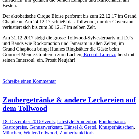
Besten.
Der akrobatische Cirque Éloise performt bis zum 22.12.17 im Grand
Chapiteau. Am 24.12.17 schließt das Tollwood, nur der Cavemann
verlustiert sich bis zum 30.12.17 im selben Zelt.
Am 31.12.2017 steigt die grosse Tollwood-Sylvesterparty mit DJ´s
und Bands wie Rockomotion und Jamaram in allen Zelten, im
Grand Chapiteau bringt Hannes Ringlstätter die Gäste beim
Gourmet Menue-Goutieren zum Lachen,
Ecco di Lorenzo
heizt mit
seinen Innersoul ein. Prosit Neujahr!
Schreibe einen Kommentar
Zaubergetränke & andere Leckereien auf
dem Tollwood
18. Dezember 2016
Events
,
Lifestyle
Druidenbar
,
Fonduebaron
,
Gastropreise
,
Genusswerkstatt
,
Hänsel & Gretel
,
Knusperhäuschen
,
München
,
Winter-Tollwood
,
Zaubertrank
Doris