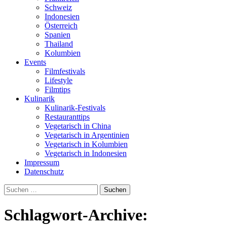
Schweiz
Indonesien
Österreich
Spanien
Thailand
Kolumbien
Events
Filmfestivals
Lifestyle
Filmtips
Kulinarik
Kulinarik-Festivals
Restauranttips
Vegetarisch in China
Vegetarisch in Argentinien
Vegetarisch in Kolumbien
Vegetarisch in Indonesien
Impressum
Datenschutz
Suchen
nach:
Schlagwort-Archive: