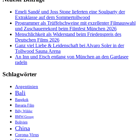
zum
Nachdenken
Emeli Sandé und Joss Stone lieferten eine Soulparty der
Extraklasse auf dem Sommertollwood
Programmer als Trüffelschweine mit exzellenter Filmauswahl
und Zuschauerrekord beim Filmfest München 2026
Menschlichkeit als Widerstand beim Friedenspreis des
Deutschen Films 2026
Ganz viel Liebe & Leidenschaft bei Alvaro Soler in der
Tollwood Sauna Arena
An Inn und Etsch entlang von München an den Gardasee
radeln
Schlagwörter
Argentinien
Bali
Bangkok
Bavaria Film
Billy Wilder
BMW-Group
Bolivien
China
Corona-Virus