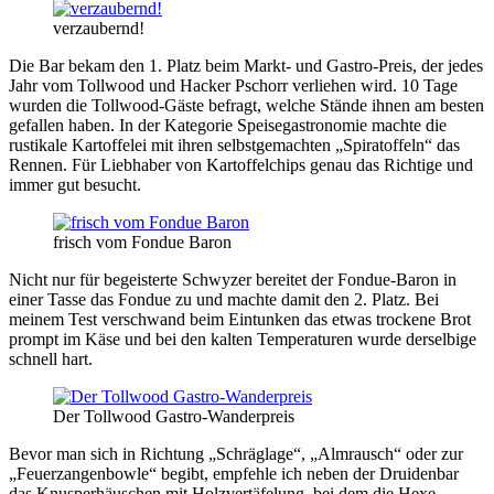
verzaubernd!
Die Bar bekam den 1. Platz beim Markt- und Gastro-Preis, der jedes
Jahr vom Tollwood und Hacker Pschorr verliehen wird. 10 Tage
wurden die Tollwood-Gäste befragt, welche Stände ihnen am besten
gefallen haben. In der Kategorie Speisegastronomie machte die
rustikale Kartoffelei mit ihren selbstgemachten „Spiratoffeln“ das
Rennen. Für Liebhaber von Kartoffelchips genau das Richtige und
immer gut besucht.
frisch vom Fondue Baron
Nicht nur für begeisterte Schwyzer bereitet der Fondue-Baron in
einer Tasse das Fondue zu und machte damit den 2. Platz. Bei
meinem Test verschwand beim Eintunken das etwas trockene Brot
prompt im Käse und bei den kalten Temperaturen wurde derselbige
schnell hart.
Der Tollwood Gastro-Wanderpreis
Bevor man sich in Richtung „Schräglage“, „Almrausch“ oder zur
„Feuerzangenbowle“ begibt, empfehle ich neben der Druidenbar
das Knusperhäuschen mit Holzvertäfelung, bei dem die Hexe