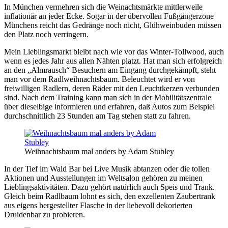
In München vermehren sich die Weinachtsmärkte mittlerweile
inflationär an jeder Ecke. Sogar in der übervollen Fußgängerzone
Münchens reicht das Gedränge noch nicht, Glühweinbuden müssen
den Platz noch verringern.
Mein Lieblingsmarkt bleibt nach wie vor das Winter-Tollwood, auch
wenn es jedes Jahr aus allen Nähten platzt. Hat man sich erfolgreich
an den „Almrausch“ Besuchern am Eingang durchgekämpft, steht
man vor dem Radlweihnachtsbaum. Beleuchtet wird er von
freiwilligen Radlern, deren Räder mit den Leuchtkerzen verbunden
sind. Nach dem Training kann man sich in der Mobilitätszentrale
über dieselbige informieren und erfahren, daß Autos zum Beispiel
durchschnittlich 23 Stunden am Tag stehen statt zu fahren.
Weihnachtsbaum mal anders by Adam Stubley
In der Tief im Wald Bar bei Live Musik abtanzen oder die tollen
Aktionen und Ausstellungen im Weltsalon gehören zu meinen
Lieblingsaktivitäten. Dazu gehört natürlich auch Speis und Trank.
Gleich beim Radlbaum lohnt es sich, den exzellenten Zaubertrank
aus eigens hergestellter Flasche in der liebevoll dekorierten
Druidenbar zu probieren.