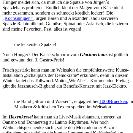
Hunger meldet sich, da muß ich die Spätzle von Jürgen´s
Spätzlehaus probieren. Endlich klebt der Magen vom Käse nicht
mehr zusammen, sondern es schmeckt köstlich locker! Die
„Kochsinnigen“
Jürgen Baren und Alexander Jahou servieren
Spätzle Ratatouille mit Gemüse, Spinat oder Asiatisch, die letzteren
sind meine Favoriten. Psst, alles ist vegan!
die leckersten Spätzle!
Noch Hunger? Der Kaiserschmarrn vom
Glocknerhaus
ist göttlich
und gewann den 3. Gastro-Preis!
Frisch gestärkt kann man im Weltsalon die empfehlenswerte Kunst-
Installation „Schauplatz der Demokratie“ erkunden, denn in diesem
Winter lautet das Tollwood-Motto „Wir Alle“. Kommenden Freitag
gibt die Jazzrausch-Bigband ein Benefiz-Konzert mit Jazz-Elektro.
die Band „Strom und Wasser“ , engagiert bei
1000Bruecken,
mi
Musikern & kritischen Texten spielten im Weltsalon
Im
Hexenkessel
kann man zu Live-Musik abtanzen, morgen zu
Oansno und Donnerstag zu Latino-Rhythmen. Wer noch
Weihnachtsgeschenke sucht, sollte den Mercado oder Bazar
aufsuchen, mir gefallen die bunten Lampen und Kaffeehaferl am