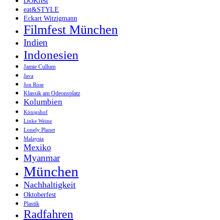
DOKfest
eat&STYLE
Eckart Witzigmann
Filmfest München
Indien
Indonesien
Jamie Cullum
Java
Jon Rose
Klassik am Odeonsplatz
Kolumbien
Königshof
Linke Weine
Lonely Planet
Malaysia
Mexiko
Myanmar
München
Nachhaltigkeit
Oktoberfest
Plastik
Radfahren