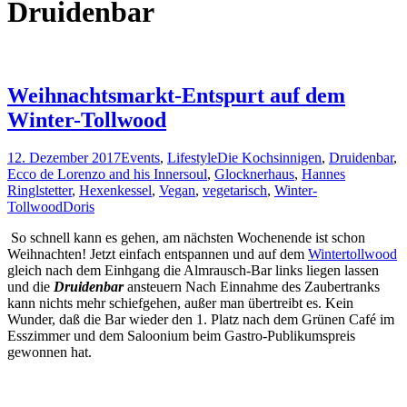
Druidenbar
Weihnachtsmarkt-Entspurt auf dem
Winter-Tollwood
12. Dezember 2017
Events
,
Lifestyle
Die Kochsinnigen
,
Druidenbar
,
Ecco de Lorenzo and his Innersoul
,
Glocknerhaus
,
Hannes
Ringlstetter
,
Hexenkessel
,
Vegan
,
vegetarisch
,
Winter-
Tollwood
Doris
So schnell kann es gehen, am nächsten Wochenende ist schon
Weihnachten! Jetzt einfach entspannen und auf dem
Wintertollwood
gleich nach dem Einhgang die Almrausch-Bar links liegen lassen
und die
Druidenbar
ansteuern Nach Einnahme des Zaubertranks
kann nichts mehr schiefgehen, außer man übertreibt es. Kein
Wunder, daß die Bar wieder den 1. Platz nach dem Grünen Café im
Esszimmer und dem Saloonium beim Gastro-Publikumspreis
gewonnen hat.