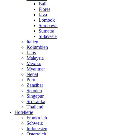
Bali
Flores
Java
Lombok
Sumbawa
Sumatra
Sulavesie
Italien
Kolumbien
Laos
Malaysia
Mexiko
Myanmar
Nepal
Peru
Zansibar
Spanien
Singapur
Sri Lanka
Thailand
Hotellerie
Frankreich
Schweiz
Indonesien
Österreich