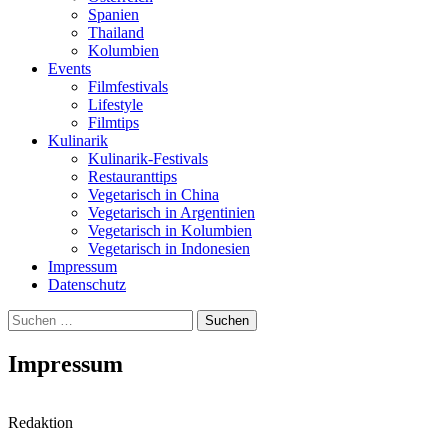
Spanien
Thailand
Kolumbien
Events
Filmfestivals
Lifestyle
Filmtips
Kulinarik
Kulinarik-Festivals
Restauranttips
Vegetarisch in China
Vegetarisch in Argentinien
Vegetarisch in Kolumbien
Vegetarisch in Indonesien
Impressum
Datenschutz
Suchen
nach:
Impressum
Redaktion