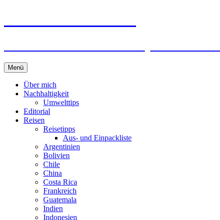
horizonteentdecken
Geschichten und Geheim-Tips über Nachhal
Springe
Menü
zum
Inhalt
Über mich
Nachhaltigkeit
Umwelttips
Editorial
Reisen
Reisetipps
Aus- und Einpackliste
Argentinien
Bolivien
Chile
China
Costa Rica
Frankreich
Guatemala
Indien
Indonesien