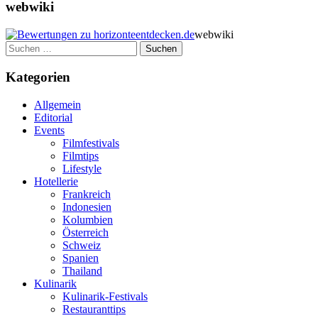
webwiki
webwiki
Suchen
nach:
Kategorien
Allgemein
Editorial
Events
Filmfestivals
Filmtips
Lifestyle
Hotellerie
Frankreich
Indonesien
Kolumbien
Österreich
Schweiz
Spanien
Thailand
Kulinarik
Kulinarik-Festivals
Restauranttips