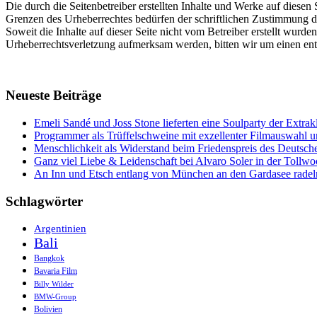
Die durch die Seitenbetreiber erstellten Inhalte und Werke auf diese
Grenzen des Urheberrechtes bedürfen der schriftlichen Zustimmung des
Soweit die Inhalte auf dieser Seite nicht vom Betreiber erstellt wurde
Urheberrechtsverletzung aufmerksam werden, bitten wir um einen en
Neueste Beiträge
Emeli Sandé und Joss Stone lieferten eine Soulparty der Extr
Programmer als Trüffelschweine mit exzellenter Filmauswahl
Menschlichkeit als Widerstand beim Friedenspreis des Deutsch
Ganz viel Liebe & Leidenschaft bei Alvaro Soler in der Tollw
An Inn und Etsch entlang von München an den Gardasee radel
Schlagwörter
Argentinien
Bali
Bangkok
Bavaria Film
Billy Wilder
BMW-Group
Bolivien