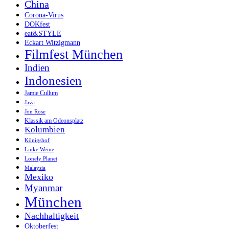
China
Corona-Virus
DOKfest
eat&STYLE
Eckart Witzigmann
Filmfest München
Indien
Indonesien
Jamie Cullum
Java
Jon Rose
Klassik am Odeonsplatz
Kolumbien
Königshof
Linke Weine
Lonely Planet
Malaysia
Mexiko
Myanmar
München
Nachhaltigkeit
Oktoberfest