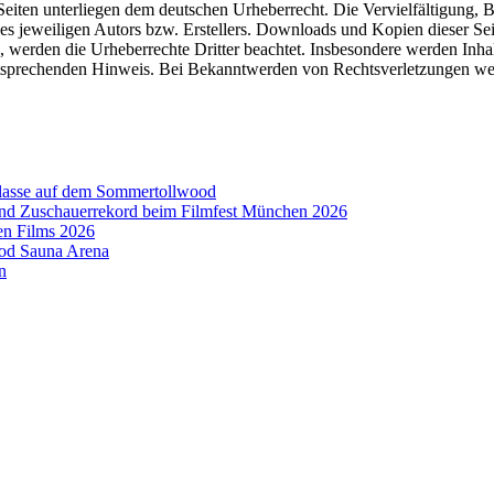
n Seiten unterliegen dem deutschen Urheberrecht. Die Vervielfältigung,
 jeweiligen Autors bzw. Erstellers. Downloads und Kopien dieser Seite
n, werden die Urheberrechte Dritter beachtet. Insbesondere werden Inhal
tsprechenden Hinweis. Bei Bekanntwerden von Rechtsverletzungen wer
aklasse auf dem Sommertollwood
 und Zuschauerrekord beim Filmfest München 2026
en Films 2026
ood Sauna Arena
n