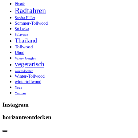
Plastik
Radfahren
Sandra Hüller
Sommer-Tollwood
Sri Lanka
Sulavesie
Thailand
Tollwood
Ubud
Valery Gergiev
vegetarisch
waves4water
Winter-Tollwood
wintertollwood
Yoga
Yunnan
Instagram
horizonteentdecken