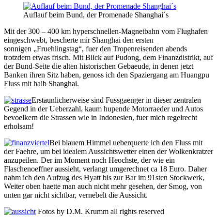
Auflauf beim Bund, der Promenade Shanghai´s
Mit der 300 – 400 km hyperschnellen-Magnetbahn vom Flughafen
eingeschwebt, bescherte mir Shanghai den ersten
sonnigen „Fruehlingstag“, fuer den Tropenreisenden abends
trotzdem etwas frisch. Mit Blick auf Pudong, dem Finanzdistrikt, auf
der Bund-Seite die alten historischen Gebaeude, in denen jetzt
Banken ihren Sitz haben, genoss ich den Spaziergang am Huangpu
Fluss mit halb Shanghai.
Erstaunlicherweise sind Fussgaenger in dieser zentralen
Gegend in der Ueberzahl, kaum hupende Motorraeder und Autos
bevoelkern die Strassen wie in Indonesien, fuer mich regelrecht
erholsam!
Bei blauem Himmel ueberquerte ich den Fluss mit
der Faehre, um bei idealem Aussichtswetter einen der Wolkenkratzer
anzupeilen. Der im Moment noch Heochste, der wie ein
Flaschenoeffner aussieht, verlangt umgerechnet ca 18 Euro. Daher
nahm ich den Aufzug des Hyatt bis zur Bar im 91sten Stockwerk,
Weiter oben haette man auch nicht mehr gesehen, der Smog, von
unten gar nicht sichtbar, vernebelt die Aussicht.
Fotos by D.M. Krumm all rights reserved