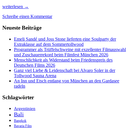
Von
weiterlesen
→
den
Schreibe einen Kommentar
Vulkanen
auf
Neueste Beiträge
Bali
&
Gili-
Emeli Sandé und Joss Stone lieferten eine Soulparty der
Inselleben
Extraklasse auf dem Sommertollwood
nach
Programmer als Trüffelschweine mit exzellenter Filmauswahl
Shanghai
und Zuschauerrekord beim Filmfest München 2026
Menschlichkeit als Widerstand beim Friedenspreis des
Deutschen Films 2026
Ganz viel Liebe & Leidenschaft bei Alvaro Soler in der
Tollwood Sauna Arena
An Inn und Etsch entlang von München an den Gardasee
radeln
Schlagwörter
Argentinien
Bali
Bangkok
Bavaria Film