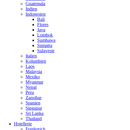
Guatemala
Indien
Indonesien
Bali
Flores
Java
Lombok
Sumbawa
Sumatra
Sulavesie
Italien
Kolumbien
Laos
Malaysia
Mexiko
Myanmar
Nepal
Peru
Zansibar
Spanien
Singapur
Sri Lanka
Thailand
Hotellerie
Frankreich