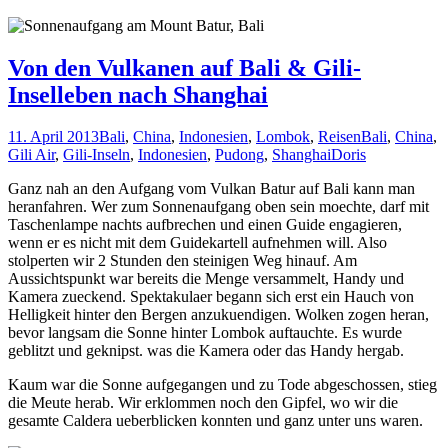
Von den Vulkanen auf Bali & Gili-
Inselleben nach Shanghai
11. April 2013
Bali
,
China
,
Indonesien
,
Lombok
,
Reisen
Bali
,
China
,
Gili Air
,
Gili-Inseln
,
Indonesien
,
Pudong
,
Shanghai
Doris
Ganz nah an den Aufgang vom Vulkan Batur auf Bali kann man
heranfahren. Wer zum Sonnenaufgang oben sein moechte, darf mit
Taschenlampe nachts aufbrechen und einen Guide engagieren,
wenn er es nicht mit dem Guidekartell aufnehmen will. Also
stolperten wir 2 Stunden den steinigen Weg hinauf. Am
Aussichtspunkt war bereits die Menge versammelt, Handy und
Kamera zueckend. Spektakulaer begann sich erst ein Hauch von
Helligkeit hinter den Bergen anzukuendigen. Wolken zogen heran,
bevor langsam die Sonne hinter Lombok auftauchte. Es wurde
geblitzt und geknipst. was die Kamera oder das Handy hergab.
Kaum war die Sonne aufgegangen und zu Tode abgeschossen, stieg
die Meute herab. Wir erklommen noch den Gipfel, wo wir die
gesamte Caldera ueberblicken konnten und ganz unter uns waren.