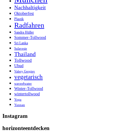
Nachhaltigkeit
Oktoberfest
Plastik
Radfahren
Sandra Hüller
Sommer-Tollwood
Sri Lanka
Sulavesie
Thailand
Tollwood
Ubud
Valery Gergiev
vegetarisch
waves4water
Winter-Tollwood
wintertollwood
Yoga
Yunnan
Instagram
horizonteentdecken