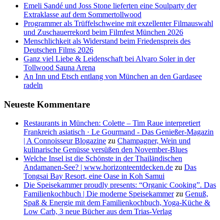
Emeli Sandé und Joss Stone lieferten eine Soulparty der
Extraklasse auf dem Sommertollwood
Programmer als Trüffelschweine mit exzellenter Filmauswahl
und Zuschauerrekord beim Filmfest München 2026
Menschlichkeit als Widerstand beim Friedenspreis des
Deutschen Films 2026
Ganz viel Liebe & Leidenschaft bei Alvaro Soler in der
Tollwood Sauna Arena
An Inn und Etsch entlang von München an den Gardasee
radeln
Neueste Kommentare
Restaurants in München: Colette – Tim Raue interpretiert
Frankreich asiatisch · Le Gourmand - Das Genießer-Magazin
| A Connoisseur Blogazine
zu
Champagner, Wein und
kulinarische Genüsse versüßen den November-Blues
Welche Insel ist die Schönste in der Thailändischen
Andamanen-See? | www.horizonteentdecken.de
zu
Das
Tongsai Bay Resort, eine Oase in Koh Samui
Die Speisekammer proudly presents: “Organic Cooking”. Das
Familienkochbuch | Die moderne Speisekammer
zu
Genuß,
Spaß & Energie mit dem Familienkochbuch, Yoga-Küche &
Low Carb, 3 neue Bücher aus dem Trias-Verlag