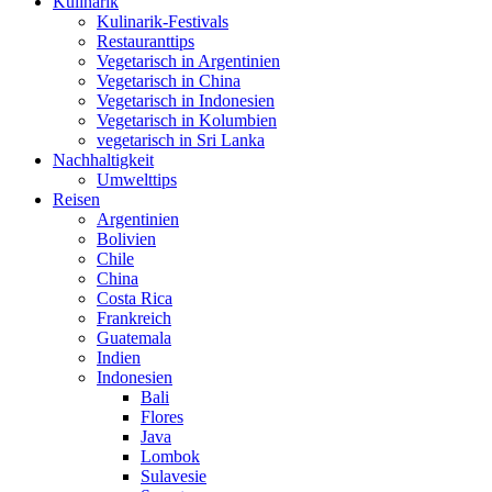
Kulinarik
Kulinarik-Festivals
Restauranttips
Vegetarisch in Argentinien
Vegetarisch in China
Vegetarisch in Indonesien
Vegetarisch in Kolumbien
vegetarisch in Sri Lanka
Nachhaltigkeit
Umwelttips
Reisen
Argentinien
Bolivien
Chile
China
Costa Rica
Frankreich
Guatemala
Indien
Indonesien
Bali
Flores
Java
Lombok
Sulavesie