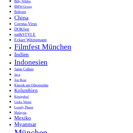
Billy Wilder
BMW-Group
Bolivien
China
Corona-Virus
DOKfest
eat&STYLE
Eckart Witzigmann
Filmfest München
Indien
Indonesien
Jamie Cullum
Java
Jon Rose
Klassik am Odeonsplatz
Kolumbien
Königshof
Linke Weine
Lonely Planet
Malaysia
Mexiko
Myanmar
München