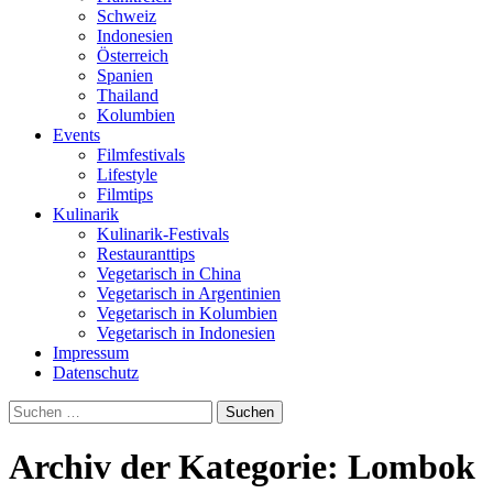
Schweiz
Indonesien
Österreich
Spanien
Thailand
Kolumbien
Events
Filmfestivals
Lifestyle
Filmtips
Kulinarik
Kulinarik-Festivals
Restauranttips
Vegetarisch in China
Vegetarisch in Argentinien
Vegetarisch in Kolumbien
Vegetarisch in Indonesien
Impressum
Datenschutz
Suchen
nach:
Archiv der Kategorie: Lombok