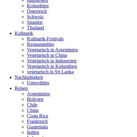
Indonesien
Kolumbien
Österreich
Schweiz
Spanien
Thailand
Kulinarik
Kulinarik-Festivals
Restauranttips
Vegetarisch in Argentinien
Vegetarisch in China
Vegetarisch in Indonesien
Vegetarisch in Kolumbien
vegetarisch in Sri Lanka
Nachhaltigkeit
Umwelttips
Reisen
Argentinien
Bolivien
Chile
China
Costa Rica
Frankreich
Guatemala
Indien