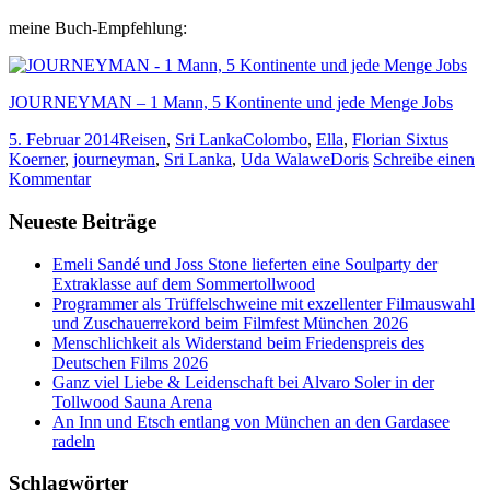
meine Buch-Empfehlung:
JOURNEYMAN – 1 Mann, 5 Kontinente und jede Menge Jobs
5. Februar 2014
Reisen
,
Sri Lanka
Colombo
,
Ella
,
Florian Sixtus
Koerner
,
journeyman
,
Sri Lanka
,
Uda Walawe
Doris
Schreibe einen
Kommentar
Neueste Beiträge
Emeli Sandé und Joss Stone lieferten eine Soulparty der
Extraklasse auf dem Sommertollwood
Programmer als Trüffelschweine mit exzellenter Filmauswahl
und Zuschauerrekord beim Filmfest München 2026
Menschlichkeit als Widerstand beim Friedenspreis des
Deutschen Films 2026
Ganz viel Liebe & Leidenschaft bei Alvaro Soler in der
Tollwood Sauna Arena
An Inn und Etsch entlang von München an den Gardasee
radeln
Schlagwörter