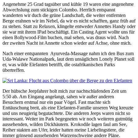
Angenehme 25 Grad tagsüber und kühle 19 waren eine angenehme
Abwechslung zum stickigen Colombo. Herrlich entspannt
wanderten wir duch die grüne Landschaft, die weiter entfernten
Berge erahnen wir im Nebel, da wir es nicht schafften, ganz früh auf
zu stehen. Statt zu Relaxen, klingelte entweder Annettes Handy oder
sie war mit ihrem IPad beschäftigt. Ein Casting Agent wollte uns für
einen Bollywood-Film buchen, mal sehen, was draus wird. Nach
der zweiten Nacht ist Annette schon wieder auf Achse, ohne mich.
Nach einer entspannten Ayurveda-Massage nahm ich den Bus zum
Uda-Walawe Nationalpark, laut dem unsäglichen Lonely Planet soll
er, was wilde Elefanten betrifft, die ostafrikanischen Parks
übertreffen.
Der hübsche Jeepfahrer holt mich zur nachtschlafenden Zeit um
5:50 ab. Am Eingang angelangt, sahen wir außer anderen
Besuchern erstmal nur ein paar Vögel. Fast machte sich
Enttäuschung breit, als eine Elefanten-Familie unseren Weg kreuzte
und uns neugierig begutachtete. Die anderen Jeeps waren nicht so
interessant. Weiter im Park begegneten wir noch weiteren gutmütig
aussehenden, wilden Dickhäutern. Krokodile lagen faul am See,
Reiher stakten am Ufer, leider hatten meine Liebelingstiere, die
immer grinsend aussehenden Warzenschweine andere Pläne.