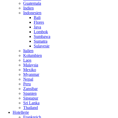
Guatemala
Indien
Indonesien
Bali
Flores
Java
Lombok
Sumbawa
Sumatra
Sulavesie
Italien
Kolumbien
Laos
Malaysia
Mexiko
Myanmar
Nepal
Peru
Zansibar
Spanien
Singapur
Sri Lanka
Thailand
Hotellerie
Frankreich