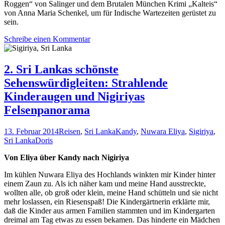
Roggen“ von Salinger und dem Brutalen München Krimi „Kalteis“
von Anna Maria Schenkel, um für Indische Wartezeiten gerüstet zu
sein.
Schreibe einen Kommentar
2. Sri Lankas schönste
Sehenswürdigleiten: Strahlende
Kinderaugen und Nigiriyas
Felsenpanorama
13. Februar 2014
Reisen
,
Sri Lanka
Kandy
,
Nuwara Eliya
,
Sigiriya
,
Sri Lanka
Doris
Von Eliya über Kandy nach Nigiriya
Im kühlen Nuwara Eliya des Hochlands winkten mir Kinder hinter
einem Zaun zu. Als ich näher kam und meine Hand ausstreckte,
wollten alle, ob groß oder klein, meine Hand schütteln und sie nicht
mehr loslassen, ein Riesenspaß! Die Kindergärtnerin erklärte mir,
daß die Kinder aus armen Familien stammten und im Kindergarten
dreimal am Tag etwas zu essen bekamen. Das hinderte ein Mädchen