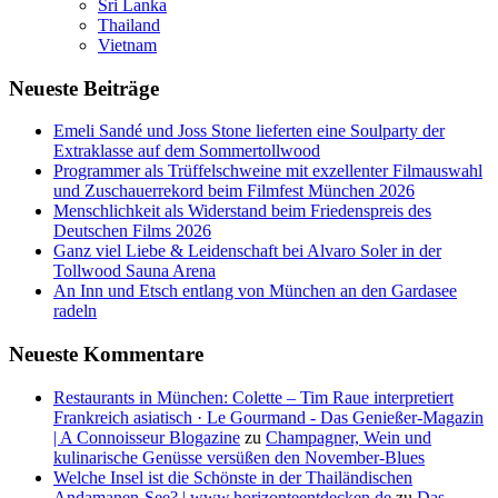
Sri Lanka
Thailand
Vietnam
Neueste Beiträge
Emeli Sandé und Joss Stone lieferten eine Soulparty der
Extraklasse auf dem Sommertollwood
Programmer als Trüffelschweine mit exzellenter Filmauswahl
und Zuschauerrekord beim Filmfest München 2026
Menschlichkeit als Widerstand beim Friedenspreis des
Deutschen Films 2026
Ganz viel Liebe & Leidenschaft bei Alvaro Soler in der
Tollwood Sauna Arena
An Inn und Etsch entlang von München an den Gardasee
radeln
Neueste Kommentare
Restaurants in München: Colette – Tim Raue interpretiert
Frankreich asiatisch · Le Gourmand - Das Genießer-Magazin
| A Connoisseur Blogazine
zu
Champagner, Wein und
kulinarische Genüsse versüßen den November-Blues
Welche Insel ist die Schönste in der Thailändischen
Andamanen-See? | www.horizonteentdecken.de
zu
Das