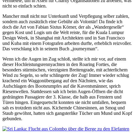
vermietete, um in Asien für Charity Organisationen zu arbeiten, was
nicht so einfach schien.
Mancher muß nicht nur Unterkunft und Verpflegung selber zahlen,
sondern auch zusätzlich eine Gebühr als Volontär! Da finde ich
doch die Art von Fabian Sixtus Körner, der als „Wandergeselle“
gegen Kost und Logis um die Welt reiste, für die Kuala Lumpur
Design Week, in Shanghai mit Architekten und in San Francisco
und Kuba mit einem Fotografen arbeiten durfte, erheblich reizvoller.
Das verschlang ich in seinem Buch „journeyman“.
Wenn ich die Augen im Zug schloß, stellte ich mir vor, auf einem
dieser Hochleistungsrennyachten in den Roaring Forties, die
besonders stürmischen, vierzigsten Breitengrade, mit achterlichem
Wind zu Segeln, so sehr schlingerte der Zug! Immer wieder schlug
krachend ein Waggonübergang auf den Nächsten, wie das
Aufschlagen des Bootsrumpfes auf die Kaventsmänner, sprich
Riesenwellen. Stattdessen sah ich beim Augen-Öffnen die dicht
gedrängten Passagiere der 3. Klasse, die halb aus Fenstern und
Türen hingen. Eingequetscht konnten sie nicht umfallen, bequem
sah es trotzdem nicht aus. Kichernde Chinesinnen, an Smog und
Staub gewöhnt, hatten sich gangsterlike Tücher um Mund und Kopf
gebunden.