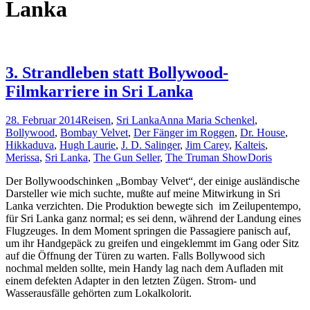
Lanka
3. Strandleben statt Bollywood-
Filmkarriere in Sri Lanka
28. Februar 2014
Reisen
,
Sri Lanka
Anna Maria Schenkel
,
Bollywood
,
Bombay Velvet
,
Der Fänger im Roggen
,
Dr. House
,
Hikkaduva
,
Hugh Laurie
,
J. D. Salinger
,
Jim Carey
,
Kalteis
,
Merissa
,
Sri Lanka
,
The Gun Seller
,
The Truman Show
Doris
Der Bollywoodschinken „Bombay Velvet“, der einige ausländische
Darsteller wie mich suchte, mußte auf meine Mitwirkung in Sri
Lanka verzichten. Die Produktion bewegte sich im Zeilupentempo,
für Sri Lanka ganz normal; es sei denn, während der Landung eines
Flugzeuges. In dem Moment springen die Passagiere panisch auf,
um ihr Handgepäck zu greifen und eingeklemmt im Gang oder Sitz
auf die Öffnung der Türen zu warten. Falls Bollywood sich
nochmal melden sollte, mein Handy lag nach dem Aufladen mit
einem defekten Adapter in den letzten Zügen. Strom- und
Wasserausfälle gehörten zum Lokalkolorit.