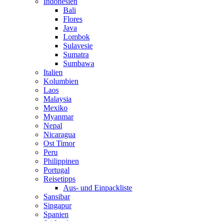
Indonesien
Bali
Flores
Java
Lombok
Sulavesie
Sumatra
Sumbawa
Italien
Kolumbien
Laos
Malaysia
Mexiko
Myanmar
Nepal
Nicaragua
Ost Timor
Peru
Philippinen
Portugal
Reisetipps
Aus- und Einpackliste
Sansibar
Singapur
Spanien