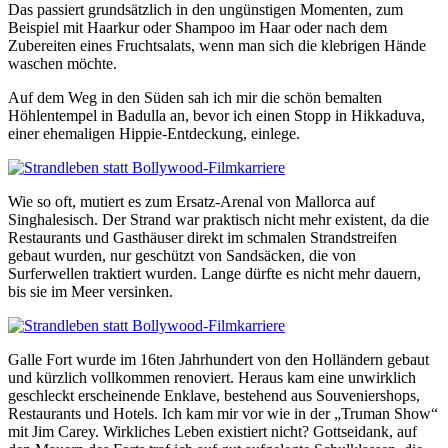
Das passiert grundsätzlich in den ungünstigen Momenten, zum
Beispiel mit Haarkur oder Shampoo im Haar oder nach dem
Zubereiten eines Fruchtsalats, wenn man sich die klebrigen Hände
waschen möchte.
Auf dem Weg in den Süden sah ich mir die schön bemalten
Höhlentempel in Badulla an, bevor ich einen Stopp in Hikkaduva,
einer ehemaligen Hippie-Entdeckung, einlege.
Wie so oft, mutiert es zum Ersatz-Arenal von Mallorca auf
Singhalesisch. Der Strand war praktisch nicht mehr existent, da die
Restaurants und Gasthäuser direkt im schmalen Strandstreifen
gebaut wurden, nur geschützt von Sandsäcken, die von
Surferwellen traktiert wurden. Lange dürfte es nicht mehr dauern,
bis sie im Meer versinken.
Galle Fort wurde im 16ten Jahrhundert von den Holländern gebaut
und kürzlich vollkommen renoviert. Heraus kam eine unwirklich
geschleckt erscheinende Enklave, bestehend aus Souveniershops,
Restaurants und Hotels. Ich kam mir vor wie in der „Truman Show“
mit Jim Carey. Wirkliches Leben existiert nicht? Gottseidank, auf