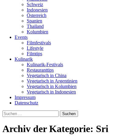
Schweiz
Indonesien
Österreich
Spanien
Thailand
Kolumbien
Events
Filmfestivals
Lifestyle
Filmtips
Kulinarik
Kulinarik-Festivals
Restauranttips
Vegetarisch in China
Vegetarisch in Argentinien
Vegetarisch in Kolumbien
Vegetarisch in Indonesien
Impressum
Datenschutz
Suchen
nach:
Archiv der Kategorie: Sri