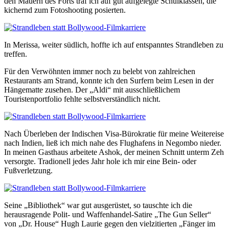
den Mauern des Forts traf ich auf gut aufgelegte Schulklassen, die
kichernd zum Fotoshooting posierten.
In Merissa, weiter südlich, hoffte ich auf entspanntes Strandleben zu
treffen.
Für den Verwöhnten immer noch zu belebt von zahlreichen
Restaurants am Strand, konnte ich den Surfern beim Lesen in der
Hängematte zusehen. Der „Aldi“ mit ausschließlichem
Touristenportfolio fehlte selbstverständlich nicht.
Nach Überleben der Indischen Visa-Bürokratie für meine Weitereise
nach Indien, ließ ich mich nahe des Flughafens in Negombo nieder.
In meinen Gasthaus arbeitete Ashok, der meinen Schnitt unterm Zeh
versorgte. Tradionell jedes Jahr hole ich mir eine Bein- oder
Fußverletzung.
Seine „Bibliothek“ war gut ausgerüstet, so tauschte ich die
herausragende Polit- und Waffenhandel-Satire „The Gun Seller“
von „Dr. House“ Hugh Laurie gegen den vielzitierten „Fänger im