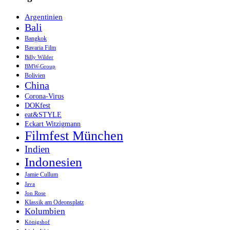
Argentinien
Bali
Bangkok
Bavaria Film
Billy Wilder
BMW-Group
Bolivien
China
Corona-Virus
DOKfest
eat&STYLE
Eckart Witzigmann
Filmfest München
Indien
Indonesien
Jamie Cullum
Java
Jon Rose
Klassik am Odeonsplatz
Kolumbien
Königshof