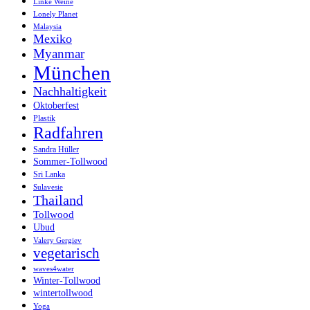
Linke Weine
Lonely Planet
Malaysia
Mexiko
Myanmar
München
Nachhaltigkeit
Oktoberfest
Plastik
Radfahren
Sandra Hüller
Sommer-Tollwood
Sri Lanka
Sulavesie
Thailand
Tollwood
Ubud
Valery Gergiev
vegetarisch
waves4water
Winter-Tollwood
wintertollwood
Yoga